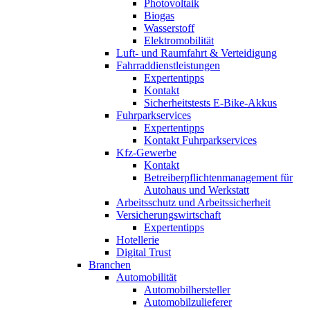
Photovoltaik
Biogas
Wasserstoff
Elektromobilität
Luft- und Raumfahrt & Verteidigung
Fahrraddienstleistungen
Expertentipps
Kontakt
Sicherheitstests E-Bike-Akkus
Fuhrparkservices
Expertentipps
Kontakt Fuhrparkservices
Kfz-Gewerbe
Kontakt
Betreiberpflichtenmanagement für
Autohaus und Werkstatt
Arbeitsschutz und Arbeitssicherheit
Versicherungswirtschaft
Expertentipps
Hotellerie
Digital Trust
Branchen
Automobilität
Automobilhersteller
Automobilzulieferer