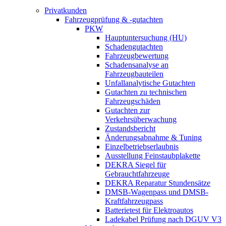
Privatkunden
Fahrzeugprüfung & -gutachten
PKW
Hauptuntersuchung (HU)
Schadengutachten
Fahrzeugbewertung
Schadensanalyse an
Fahrzeugbauteilen
Unfallanalytische Gutachten
Gutachten zu technischen
Fahrzeugschäden
Gutachten zur
Verkehrsüberwachung
Zustandsbericht
Änderungsabnahme & Tuning
Einzelbetriebserlaubnis
Ausstellung Feinstaubplakette
DEKRA Siegel für
Gebrauchtfahrzeuge
DEKRA Reparatur Stundensätze
DMSB-Wagenpass und DMSB-
Kraftfahrzeugpass
Batterietest für Elektroautos
Ladekabel Prüfung nach DGUV V3