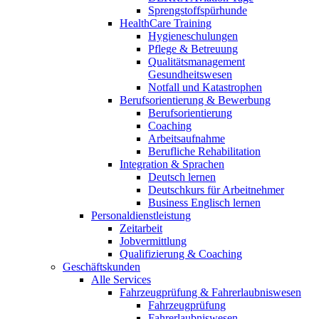
Sprengstoffspürhunde
HealthCare Training
Hygieneschulungen
Pflege & Betreuung
Qualitätsmanagement
Gesundheitswesen
Notfall und Katastrophen
Berufsorientierung & Bewerbung
Berufsorientierung
Coaching
Arbeitsaufnahme
Berufliche Rehabilitation
Integration & Sprachen
Deutsch lernen
Deutschkurs für Arbeitnehmer
Business Englisch lernen
Personaldienstleistung
Zeitarbeit
Jobvermittlung
Qualifizierung & Coaching
Geschäftskunden
Alle Services
Fahrzeugprüfung & Fahrerlaubniswesen
Fahrzeugprüfung
Fahrerlaubniswesen