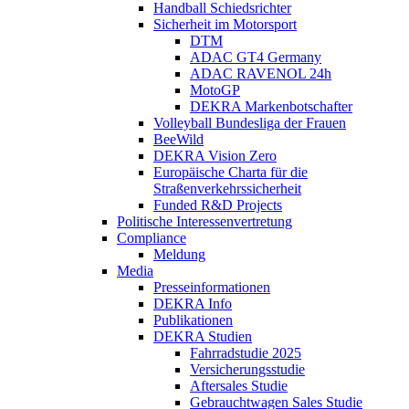
Handball Schiedsrichter
Sicherheit im Motorsport
DTM
ADAC GT4 Germany
ADAC RAVENOL 24h
MotoGP
DEKRA Markenbotschafter
Volleyball Bundesliga der Frauen
BeeWild
DEKRA Vision Zero
Europäische Charta für die
Straßenverkehrssicherheit
Funded R&D Projects
Politische Interessenvertretung
Compliance
Meldung
Media
Presseinformationen
DEKRA Info
Publikationen
DEKRA Studien
Fahrradstudie 2025
Versicherungsstudie
Aftersales Studie
Gebrauchtwagen Sales Studie