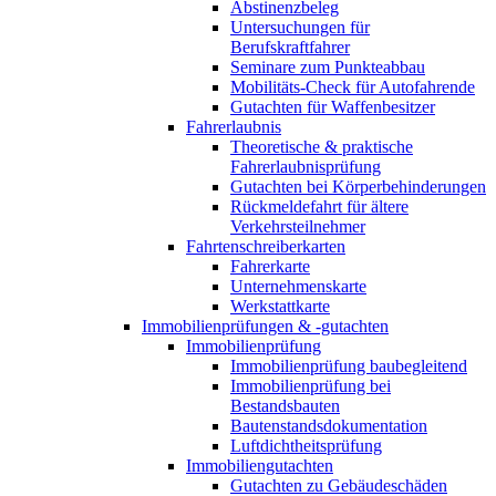
Abstinenzbeleg
Untersuchungen für
Berufskraftfahrer
Seminare zum Punkteabbau
Mobilitäts-Check für Autofahrende
Gutachten für Waffenbesitzer
Fahrerlaubnis
Theoretische & praktische
Fahrerlaubnisprüfung
Gutachten bei Körperbehinderungen
Rückmeldefahrt für ältere
Verkehrsteilnehmer
Fahrtenschreiberkarten
Fahrerkarte
Unternehmenskarte
Werkstattkarte
Immobilienprüfungen & -gutachten
Immobilienprüfung
Immobilienprüfung baubegleitend
Immobilienprüfung bei
Bestandsbauten
Bautenstandsdokumentation
Luftdichtheitsprüfung
Immobiliengutachten
Gutachten zu Gebäudeschäden