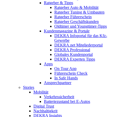
Ratgeber & Tipps
Ratgeber Auto & Mobilität
Ratgeber Tuning & Umbauten
Ratgeber Führerschein
Ratgeber Geschäftskunden
Oldtimer und Youngtimer-Tipps
Kundenmagazine & Portale
DEKRA Infoportal für das Kfz-
Gewerbe
DEKRA.net Mitgliederportal
DEKRA Professional
Globales Kundenportal
DEKRA Experten Tipps
Apps
On Tour App
Führerschein Check
In Safe Hands
Ansprechpartner
Stories
Mobilität
Verkehrssicherheit
Batteriezustand bei E-Autos
Digital Trust
Nachhaltigkeit
DEKRA Insights