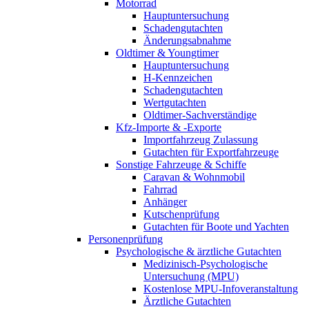
Motorrad
Hauptuntersuchung
Schadengutachten
Änderungsabnahme
Oldtimer & Youngtimer
Hauptuntersuchung
H-Kennzeichen
Schadengutachten
Wertgutachten
Oldtimer-Sachverständige
Kfz-Importe & -Exporte
Importfahrzeug Zulassung
Gutachten für Exportfahrzeuge
Sonstige Fahrzeuge & Schiffe
Caravan & Wohnmobil
Fahrrad
Anhänger
Kutschenprüfung
Gutachten für Boote und Yachten
Personenprüfung
Psychologische & ärztliche Gutachten
Medizinisch-Psychologische
Untersuchung (MPU)
Kostenlose MPU-Infoveranstaltung
Ärztliche Gutachten