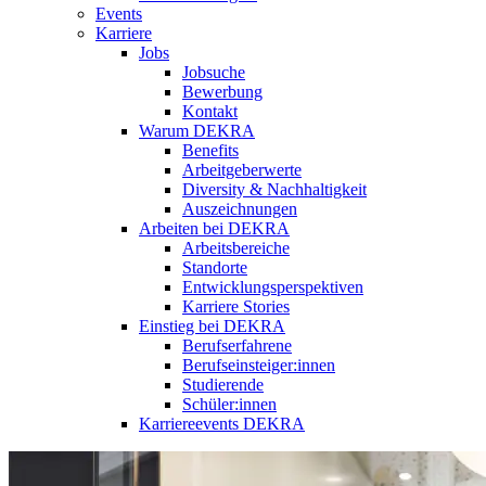
Events
Karriere
Jobs
Jobsuche
Bewerbung
Kontakt
Warum DEKRA
Benefits
Arbeitgeberwerte
Diversity & Nachhaltigkeit
Auszeichnungen
Arbeiten bei DEKRA
Arbeitsbereiche
Standorte
Entwicklungsperspektiven
Karriere Stories
Einstieg bei DEKRA
Berufserfahrene
Berufseinsteiger:innen
Studierende
Schüler:innen
Karriereevents DEKRA