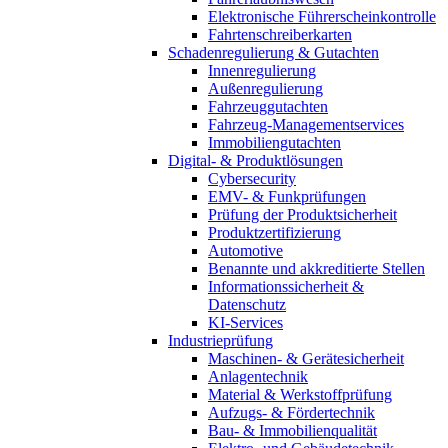
Elektronische Führerscheinkontrolle
Fahrtenschreiberkarten
Schadenregulierung & Gutachten
Innenregulierung
Außenregulierung
Fahrzeuggutachten
Fahrzeug-Managementservices
Immobiliengutachten
Digital- & Produktlösungen
Cybersecurity
EMV- & Funkprüfungen
Prüfung der Produktsicherheit
Produktzertifizierung
Automotive
Benannte und akkreditierte Stellen
Informationssicherheit &
Datenschutz
KI-Services
Industrieprüfung
Maschinen- & Gerätesicherheit
Anlagentechnik
Material & Werkstoffprüfung
Aufzugs- & Fördertechnik
Bau- & Immobilienqualität