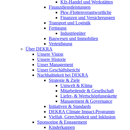
Kfz-Handel und Werkstätten
Finanzdienstleistungen
Pkw‑Flottenverantwortliche
Finanzen und Versicherungen
Transport und Logistik
Fertigung
Industriegüter
Bauwesen und Immobilien
Verteidigung
Über DEKRA
Unsere Vision
Unsere Historie
Unser Management
Unser Geschäftsbericht
Nachhaltigkeit bei DEKRA
Strategie & Ziele
Umwelt & Klima
Mitarbeitende & Gesellschaft
Liefer- & Wertschöpfungskette
Management & Governance
Initiativen & Standards
DEKRA Climate Impact-Programm
Vielfalt, Gerechtigkeit und Inklusion​
Sponsoring & Engagement
Kinderkappen