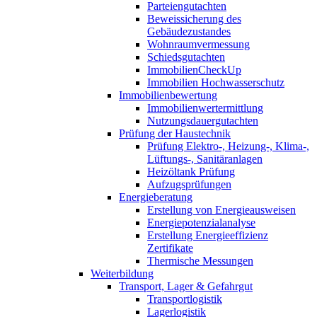
Parteiengutachten
Beweissicherung des
Gebäudezustandes
Wohnraumvermessung
Schiedsgutachten
ImmobilienCheckUp
Immobilien Hochwasserschutz
Immobilienbewertung
Immobilienwertermittlung
Nutzungsdauergutachten
Prüfung der Haustechnik
Prüfung Elektro-, Heizung-, Klima-,
Lüftungs-, Sanitäranlagen
Heizöltank Prüfung
Aufzugsprüfungen
Energieberatung
Erstellung von Energieausweisen
Energiepotenzialanalyse
Erstellung Energieeffizienz
Zertifikate
Thermische Messungen
Weiterbildung
Transport, Lager & Gefahrgut
Transportlogistik
Lagerlogistik