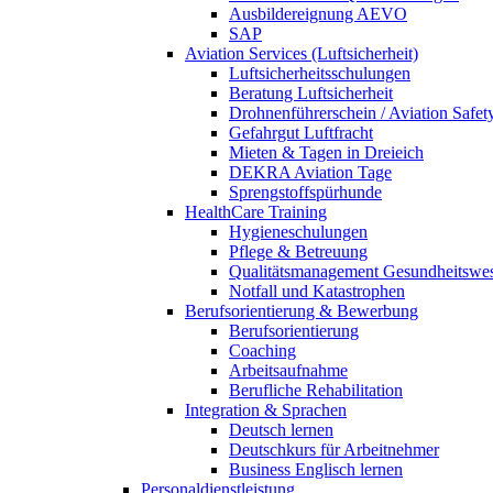
Ausbildereignung AEVO
SAP
Aviation Services (Luftsicherheit)
Luftsicherheitsschulungen
Beratung Luftsicherheit
Drohnenführerschein / Aviation Safet
Gefahrgut Luftfracht
Mieten & Tagen in Dreieich
DEKRA Aviation Tage
Sprengstoffspürhunde
HealthCare Training
Hygieneschulungen
Pflege & Betreuung
Qualitätsmanagement Gesundheitswe
Notfall und Katastrophen
Berufsorientierung & Bewerbung
Berufsorientierung
Coaching
Arbeitsaufnahme
Berufliche Rehabilitation
Integration & Sprachen
Deutsch lernen
Deutschkurs für Arbeitnehmer
Business Englisch lernen
Personaldienstleistung