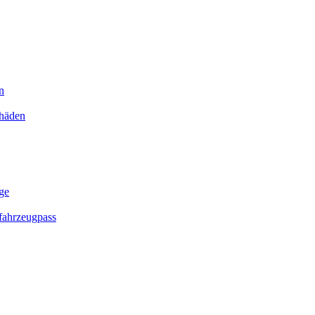
n
chäden
ge
ahrzeugpass