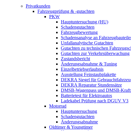
Privatkunden
Fahrzeugprüfung & -gutachten
PKW
Hauptuntersuchung (HU)
Schadengutachten
Fahrzeugbewertung
Schadensanalyse an Fahrzeugbauteile
Unfallanalytische Gutachten
Gutachten zu technischen Fahrzeugs
Gutachten zur Verkehrsüberwachung
Zustandsbericht
Änderungsabnahme & Tuning
Einzelbetriebserlaubnis
Ausstellung Feinstaubplakette
DEKRA Siegel für Gebrauchtfahrzeu
DEKRA Reparatur Stundensätze
DMSB-Wagenpass und DMSB-Kraftf
Batterietest für Elektroautos
Ladekabel Prüfung nach DGUV V3
Motorrad
Hauptuntersuchung
Schadengutachten
Änderungsabnahme
Oldtimer & Youngtimer