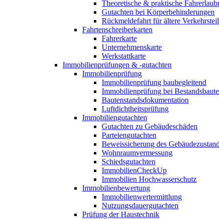
Theoretische & praktische Fahrerlaub
Gutachten bei Körperbehinderungen
Rückmeldefahrt für ältere Verkehrste
Fahrtenschreiberkarten
Fahrerkarte
Unternehmenskarte
Werkstattkarte
Immobilienprüfungen & -gutachten
Immobilienprüfung
Immobilienprüfung baubegleitend
Immobilienprüfung bei Bestandsbaut
Bautenstandsdokumentation
Luftdichtheitsprüfung
Immobiliengutachten
Gutachten zu Gebäudeschäden
Parteiengutachten
Beweissicherung des Gebäudezustan
Wohnraumvermessung
Schiedsgutachten
ImmobilienCheckUp
Immobilien Hochwasserschutz
Immobilienbewertung
Immobilienwertermittlung
Nutzungsdauergutachten
Prüfung der Haustechnik