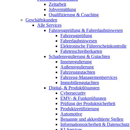
Zeitarbeit
Jobvermittlung
Qualifizierung & Coaching
Geschäftskunden
Alle Services
Fahrzeugprüfung & Fahrerlaubniswesen
Fahrzeugprüfung
Fahrerlaubniswesen
Elektronische Führerscheinkontrolle
Fahrtenschreiberkarten
Schadenregulierung & Gutachten
Innenregulierung
Außenregulierung
Fahrzeuggutachten
Fahrzeug-Managementservices
Immobiliengutachten
Digital- & Produktlösungen
Cybersecurity
EMV- & Funkprüfungen
Prüfung der Produktsicherheit
Produktzertifizierung
Automotive
Benannte und akkreditierte Stellen
Informationssicherheit & Datenschutz
KI-Services