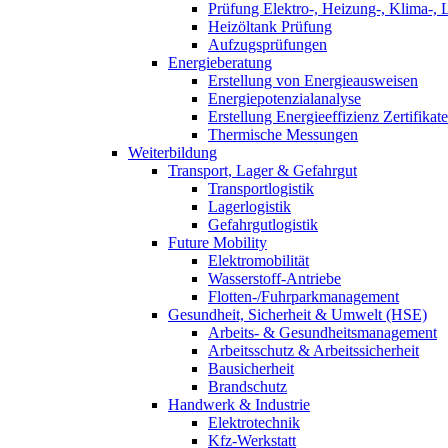
Prüfung Elektro-, Heizung-, Klima-, 
Heizöltank Prüfung
Aufzugsprüfungen
Energieberatung
Erstellung von Energieausweisen
Energiepotenzialanalyse
Erstellung Energieeffizienz Zertifikate
Thermische Messungen
Weiterbildung
Transport, Lager & Gefahrgut
Transportlogistik
Lagerlogistik
Gefahrgutlogistik
Future Mobility
Elektromobilität
Wasserstoff-Antriebe
Flotten-/Fuhrparkmanagement
Gesundheit, Sicherheit & Umwelt (HSE)
Arbeits- & Gesundheitsmanagement
Arbeitsschutz & Arbeitssicherheit
Bausicherheit
Brandschutz
Handwerk & Industrie
Elektrotechnik
Kfz-Werkstatt