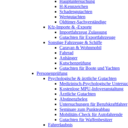
Hauptuntersuchung
H-Kennzeichen
Schadengutachten
Wertgutachten
Oldtimer-Sachverständige
Kfz-Importe & -Exporte
Importfahrzeug Zulassung
Gutachten für Exportfahrzeuge
Sonstige Fahrzeuge & Schiffe
Caravan & Wohnmobil
Fahrrad
Anhänger
Kutschenprüfung
Gutachten für Boote und Yachten
Personenprüfung
Psychologische & ärztliche Gutachten
Medizinisch-Psychologische Unters
Kostenlose MPU-Infoveranstaltung
Ärztliche Gutachten
Abstinenzbeleg
Untersuchungen für Berufskraftfahrer
Seminare zum Punkteabbau
Mobilitäts-Check für Autofahrende
Gutachten für Waffenbesitzer
Fahrerlaubnis