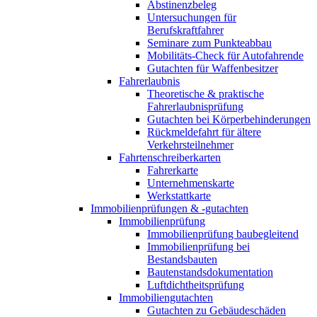
Abstinenzbeleg
Untersuchungen für
Berufskraftfahrer
Seminare zum Punkteabbau
Mobilitäts-Check für Autofahrende
Gutachten für Waffenbesitzer
Fahrerlaubnis
Theoretische & praktische
Fahrerlaubnisprüfung
Gutachten bei Körperbehinderungen
Rückmeldefahrt für ältere
Verkehrsteilnehmer
Fahrtenschreiberkarten
Fahrerkarte
Unternehmenskarte
Werkstattkarte
Immobilienprüfungen & -gutachten
Immobilienprüfung
Immobilienprüfung baubegleitend
Immobilienprüfung bei
Bestandsbauten
Bautenstandsdokumentation
Luftdichtheitsprüfung
Immobiliengutachten
Gutachten zu Gebäudeschäden