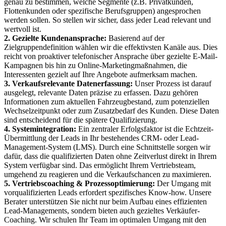
genau zu bestimmen, welche Segmente (z.B. Privatkunden,
Flottenkunden oder spezifische Berufsgruppen) angesprochen
werden sollen. So stellen wir sicher, dass jeder Lead relevant und
wertvoll ist.
2. Gezielte Kundenansprache:
Basierend auf der
Zielgruppendefinition wählen wir die effektivsten Kanäle aus. Dies
reicht von proaktiver telefonischer Ansprache über gezielte E-Mail-
Kampagnen bis hin zu Online-Marketingmaßnahmen, die
Interessenten gezielt auf Ihre Angebote aufmerksam machen.
3. Verkaufsrelevante Datenerfassung:
Unser Prozess ist darauf
ausgelegt, relevante Daten präzise zu erfassen. Dazu gehören
Informationen zum aktuellen Fahrzeugbestand, zum potenziellen
Wechselzeitpunkt oder zum Zusatzbedarf des Kunden. Diese Daten
sind entscheidend für die spätere Qualifizierung.
4. Systemintegration:
Ein zentraler Erfolgsfaktor ist die Echtzeit-
Übermittlung der Leads in Ihr bestehendes CRM- oder Lead-
Management-System (LMS). Durch eine Schnittstelle sorgen wir
dafür, dass die qualifizierten Daten ohne Zeitverlust direkt in Ihrem
System verfügbar sind. Das ermöglicht Ihrem Vertriebsteam,
umgehend zu reagieren und die Verkaufschancen zu maximieren.
5. Vertriebscoaching & Prozessoptimierung:
Der Umgang mit
vorqualifizierten Leads erfordert spezifisches Know-how. Unsere
Berater unterstützen Sie nicht nur beim Aufbau eines effizienten
Lead-Managements, sondern bieten auch gezieltes Verkäufer-
Coaching. Wir schulen Ihr Team im optimalen Umgang mit den