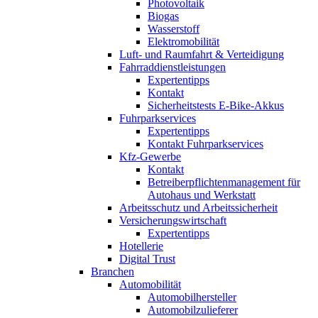
Photovoltaik
Biogas
Wasserstoff
Elektromobilität
Luft- und Raumfahrt & Verteidigung
Fahrraddienstleistungen
Expertentipps
Kontakt
Sicherheitstests E-Bike-Akkus
Fuhrparkservices
Expertentipps
Kontakt Fuhrparkservices
Kfz-Gewerbe
Kontakt
Betreiberpflichtenmanagement für
Autohaus und Werkstatt
Arbeitsschutz und Arbeitssicherheit
Versicherungswirtschaft
Expertentipps
Hotellerie
Digital Trust
Branchen
Automobilität
Automobilhersteller
Automobilzulieferer