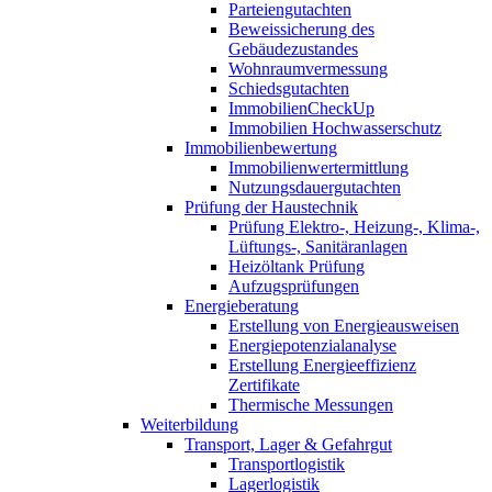
Parteiengutachten
Beweissicherung des
Gebäudezustandes
Wohnraumvermessung
Schiedsgutachten
ImmobilienCheckUp
Immobilien Hochwasserschutz
Immobilienbewertung
Immobilienwertermittlung
Nutzungsdauergutachten
Prüfung der Haustechnik
Prüfung Elektro-, Heizung-, Klima-,
Lüftungs-, Sanitäranlagen
Heizöltank Prüfung
Aufzugsprüfungen
Energieberatung
Erstellung von Energieausweisen
Energiepotenzialanalyse
Erstellung Energieeffizienz
Zertifikate
Thermische Messungen
Weiterbildung
Transport, Lager & Gefahrgut
Transportlogistik
Lagerlogistik