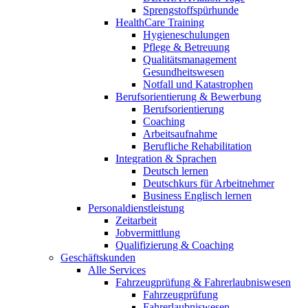
Sprengstoffspürhunde
HealthCare Training
Hygieneschulungen
Pflege & Betreuung
Qualitätsmanagement
Gesundheitswesen
Notfall und Katastrophen
Berufsorientierung & Bewerbung
Berufsorientierung
Coaching
Arbeitsaufnahme
Berufliche Rehabilitation
Integration & Sprachen
Deutsch lernen
Deutschkurs für Arbeitnehmer
Business Englisch lernen
Personaldienstleistung
Zeitarbeit
Jobvermittlung
Qualifizierung & Coaching
Geschäftskunden
Alle Services
Fahrzeugprüfung & Fahrerlaubniswesen
Fahrzeugprüfung
Fahrerlaubniswesen