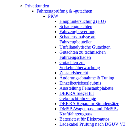
Privatkunden
Fahrzeugprüfung & -gutachten
PKW
Hauptuntersuchung (HU)
Schadengutachten
Fahrzeugbewertung
Schadensanalyse an
Fahrzeugbauteilen
Unfallanalytische Gutachten
Gutachten zu technischen
Fahrzeugschäden
Gutachten zur
Verkehrsüberwachung
Zustandsbericht
Änderungsabnahme & Tuning
Einzelbetriebserlaubnis
Ausstellung Feinstaubplakette
DEKRA Siegel für
Gebrauchtfahrzeuge
DEKRA Reparatur Stundensätze
DMSB-Wagenpass und DMSB-
Kraftfahrzeugpass
Batterietest für Elektroautos
Ladekabel Prüfung nach DGUV V3