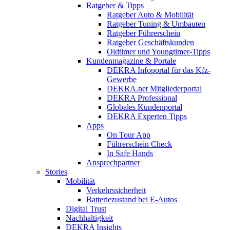
Ratgeber & Tipps
Ratgeber Auto & Mobilität
Ratgeber Tuning & Umbauten
Ratgeber Führerschein
Ratgeber Geschäftskunden
Oldtimer und Youngtimer-Tipps
Kundenmagazine & Portale
DEKRA Infoportal für das Kfz-
Gewerbe
DEKRA.net Mitgliederportal
DEKRA Professional
Globales Kundenportal
DEKRA Experten Tipps
Apps
On Tour App
Führerschein Check
In Safe Hands
Ansprechpartner
Stories
Mobilität
Verkehrssicherheit
Batteriezustand bei E-Autos
Digital Trust
Nachhaltigkeit
DEKRA Insights