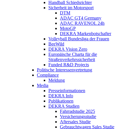
Handball Schiedsrichter
Sicherheit im Motorsport
DTM
ADAC GT4 Germany
ADAC RAVENOL 24h
MotoGP
DEKRA Markenbotschafter
Volleyball Bundesliga der Frauen
BeeWild
DEKRA Vision Zero
Europäische Charta für die
Straßenverkehrssicherheit
Funded R&D Projects
Politische Interessenvertretung
Compliance
Meldung
Media
Presseinformationen
DEKRA Info
Publikationen
DEKRA Studien
Fahrradstudie 2025
Versicherungsstudie
Aftersales Studie
Gebrauchtwagen Sales Studie