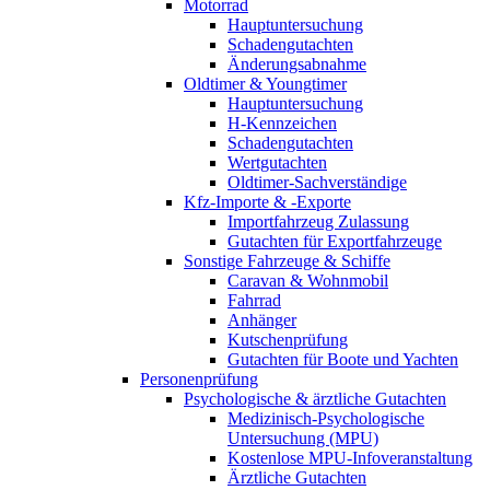
Motorrad
Hauptuntersuchung
Schadengutachten
Änderungsabnahme
Oldtimer & Youngtimer
Hauptuntersuchung
H-Kennzeichen
Schadengutachten
Wertgutachten
Oldtimer-Sachverständige
Kfz-Importe & -Exporte
Importfahrzeug Zulassung
Gutachten für Exportfahrzeuge
Sonstige Fahrzeuge & Schiffe
Caravan & Wohnmobil
Fahrrad
Anhänger
Kutschenprüfung
Gutachten für Boote und Yachten
Personenprüfung
Psychologische & ärztliche Gutachten
Medizinisch-Psychologische
Untersuchung (MPU)
Kostenlose MPU-Infoveranstaltung
Ärztliche Gutachten