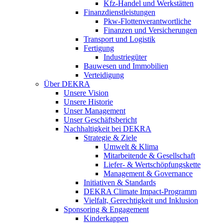
Kfz-Handel und Werkstätten
Finanzdienstleistungen
Pkw‑Flottenverantwortliche
Finanzen und Versicherungen
Transport und Logistik
Fertigung
Industriegüter
Bauwesen und Immobilien
Verteidigung
Über DEKRA
Unsere Vision
Unsere Historie
Unser Management
Unser Geschäftsbericht
Nachhaltigkeit bei DEKRA
Strategie & Ziele
Umwelt & Klima
Mitarbeitende & Gesellschaft
Liefer- & Wertschöpfungskette
Management & Governance
Initiativen & Standards
DEKRA Climate Impact-Programm
Vielfalt, Gerechtigkeit und Inklusion​
Sponsoring & Engagement
Kinderkappen