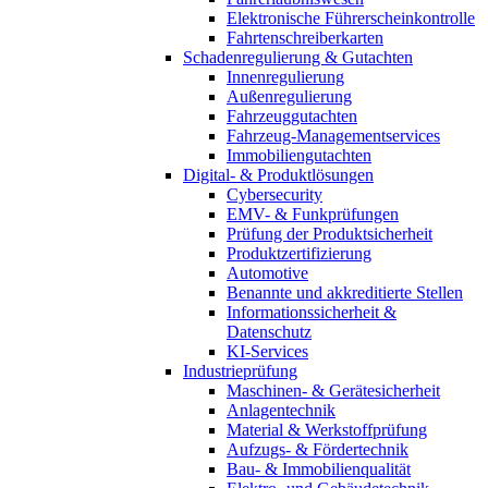
Elektronische Führerscheinkontrolle
Fahrtenschreiberkarten
Schadenregulierung & Gutachten
Innenregulierung
Außenregulierung
Fahrzeuggutachten
Fahrzeug-Managementservices
Immobiliengutachten
Digital- & Produktlösungen
Cybersecurity
EMV- & Funkprüfungen
Prüfung der Produktsicherheit
Produktzertifizierung
Automotive
Benannte und akkreditierte Stellen
Informationssicherheit &
Datenschutz
KI-Services
Industrieprüfung
Maschinen- & Gerätesicherheit
Anlagentechnik
Material & Werkstoffprüfung
Aufzugs- & Fördertechnik
Bau- & Immobilienqualität