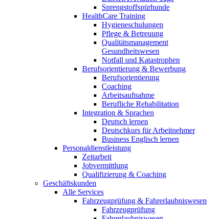
Sprengstoffspürhunde
HealthCare Training
Hygieneschulungen
Pflege & Betreuung
Qualitätsmanagement
Gesundheitswesen
Notfall und Katastrophen
Berufsorientierung & Bewerbung
Berufsorientierung
Coaching
Arbeitsaufnahme
Berufliche Rehabilitation
Integration & Sprachen
Deutsch lernen
Deutschkurs für Arbeitnehmer
Business Englisch lernen
Personaldienstleistung
Zeitarbeit
Jobvermittlung
Qualifizierung & Coaching
Geschäftskunden
Alle Services
Fahrzeugprüfung & Fahrerlaubniswesen
Fahrzeugprüfung
Fahrerlaubniswesen