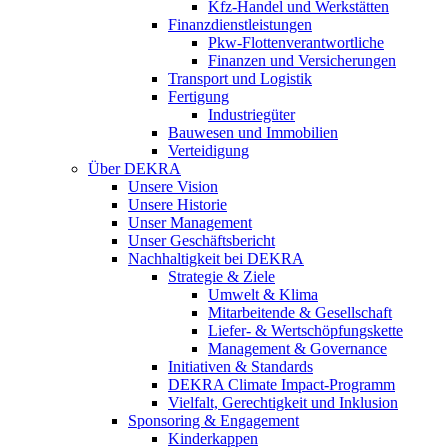
Kfz-Handel und Werkstätten
Finanzdienstleistungen
Pkw‑Flottenverantwortliche
Finanzen und Versicherungen
Transport und Logistik
Fertigung
Industriegüter
Bauwesen und Immobilien
Verteidigung
Über DEKRA
Unsere Vision
Unsere Historie
Unser Management
Unser Geschäftsbericht
Nachhaltigkeit bei DEKRA
Strategie & Ziele
Umwelt & Klima
Mitarbeitende & Gesellschaft
Liefer- & Wertschöpfungskette
Management & Governance
Initiativen & Standards
DEKRA Climate Impact-Programm
Vielfalt, Gerechtigkeit und Inklusion​
Sponsoring & Engagement
Kinderkappen