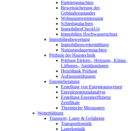
Parteiengutachten
Beweissicherung des
Gebäudezustandes
Wohnraumvermessung
Schiedsgutachten
ImmobilienCheckUp
Immobilien Hochwasserschutz
Immobilienbewertung
Immobilienwertermittlung
Nutzungsdauergutachten
Prüfung der Haustechnik
Prüfung Elektro-, Heizung-, Klima-,
Lüftungs-, Sanitäranlagen
Heizöltank Prüfung
Aufzugsprüfungen
Energieberatung
Erstellung von Energieausweisen
Energiepotenzialanalyse
Erstellung Energieeffizienz
Zertifikate
Thermische Messungen
Weiterbildung
Transport, Lager & Gefahrgut
Transportlogistik
Lagerlogistik