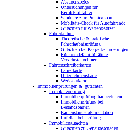
Abstinenzbeleg
Untersuchungen für
Berufskraftfahrer
Seminare zum Punkteabbau
Mobilitäts-Check für Autofahrende
Gutachten für Waffenbesitzer
Fahrerlaubnis
Theoretische & praktische
Fahrerlaubnisprüfung
Gutachten bei Körperbehinderungen
Rückmeldefahrt für ältere
Verkehrsteilnehmer
Fahrtenschreiberkarten
Fahrerkarte
Unternehmenskarte
Werkstattkarte
Immobilienprüfungen & -gutachten
Immobilienprüfung
Immobilienprüfung baubegleitend
Immobilienprüfung bei
Bestandsbauten
Bautenstandsdokumentation
Luftdichtheitsprüfung
Immobiliengutachten
Gutachten zu Gebäudeschäden