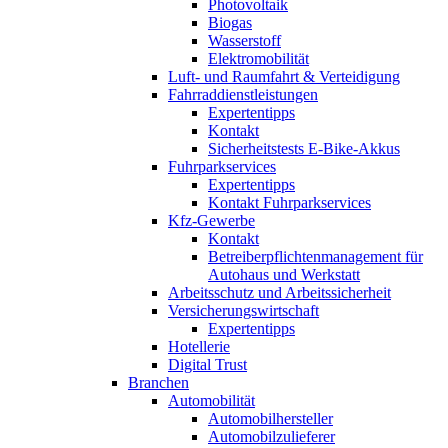
Photovoltaik
Biogas
Wasserstoff
Elektromobilität
Luft- und Raumfahrt & Verteidigung
Fahrraddienstleistungen
Expertentipps
Kontakt
Sicherheitstests E-Bike-Akkus
Fuhrparkservices
Expertentipps
Kontakt Fuhrparkservices
Kfz-Gewerbe
Kontakt
Betreiberpflichtenmanagement für
Autohaus und Werkstatt
Arbeitsschutz und Arbeitssicherheit
Versicherungswirtschaft
Expertentipps
Hotellerie
Digital Trust
Branchen
Automobilität
Automobilhersteller
Automobilzulieferer