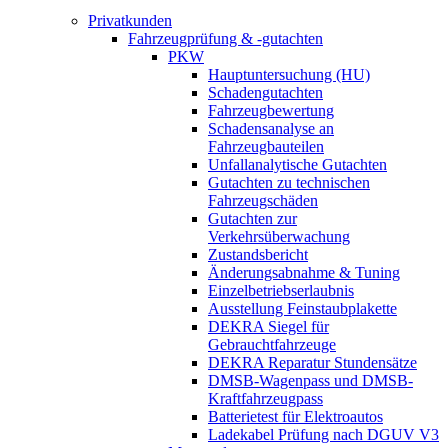
Privatkunden
Fahrzeugprüfung & -gutachten
PKW
Hauptuntersuchung (HU)
Schadengutachten
Fahrzeugbewertung
Schadensanalyse an
Fahrzeugbauteilen
Unfallanalytische Gutachten
Gutachten zu technischen
Fahrzeugschäden
Gutachten zur
Verkehrsüberwachung
Zustandsbericht
Änderungsabnahme & Tuning
Einzelbetriebserlaubnis
Ausstellung Feinstaubplakette
DEKRA Siegel für
Gebrauchtfahrzeuge
DEKRA Reparatur Stundensätze
DMSB-Wagenpass und DMSB-
Kraftfahrzeugpass
Batterietest für Elektroautos
Ladekabel Prüfung nach DGUV V3