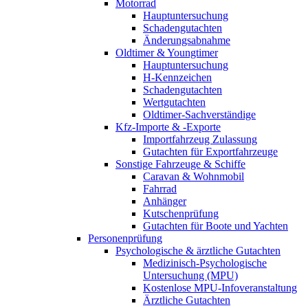
Motorrad
Hauptuntersuchung
Schadengutachten
Änderungsabnahme
Oldtimer & Youngtimer
Hauptuntersuchung
H-Kennzeichen
Schadengutachten
Wertgutachten
Oldtimer-Sachverständige
Kfz-Importe & -Exporte
Importfahrzeug Zulassung
Gutachten für Exportfahrzeuge
Sonstige Fahrzeuge & Schiffe
Caravan & Wohnmobil
Fahrrad
Anhänger
Kutschenprüfung
Gutachten für Boote und Yachten
Personenprüfung
Psychologische & ärztliche Gutachten
Medizinisch-Psychologische
Untersuchung (MPU)
Kostenlose MPU-Infoveranstaltung
Ärztliche Gutachten