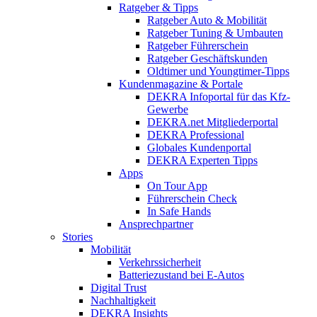
Ratgeber & Tipps
Ratgeber Auto & Mobilität
Ratgeber Tuning & Umbauten
Ratgeber Führerschein
Ratgeber Geschäftskunden
Oldtimer und Youngtimer-Tipps
Kundenmagazine & Portale
DEKRA Infoportal für das Kfz-
Gewerbe
DEKRA.net Mitgliederportal
DEKRA Professional
Globales Kundenportal
DEKRA Experten Tipps
Apps
On Tour App
Führerschein Check
In Safe Hands
Ansprechpartner
Stories
Mobilität
Verkehrssicherheit
Batteriezustand bei E-Autos
Digital Trust
Nachhaltigkeit
DEKRA Insights