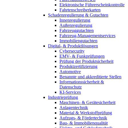
Elektronische Führerscheinkontrolle
Fahrtenschreiberkarten
Schadenregulierung & Gutachten
Innenregulierung
Außenregulierung
Fahrzeuggutachten
Fahrzeug-Managementservices
Immobiliengutachten
Digital- & Produktlösungen
Cybersecurity
EMV- & Funkprüfungen
Prüfung der Produktsicherheit
Produktzertifizierung
Automotive
Benannte und akkreditierte Stellen
Informationssicherheit &
Datenschutz
KI-Services
Industrieprüfung
Maschinen- & Gerätesicherheit
Anlagentechnik
Material & Werkstoffprüfung
Aufzugs- & Fördertechnik
Bau- & Immobilienqualität