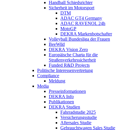
Handball Schiedsrichter
Sicherheit im Motorsport
DTM
ADAC GT4 Germany
ADAC RAVENOL 24h
MotoGP
DEKRA Markenbotschafter
Volleyball Bundesliga der Frauen
BeeWild
DEKRA Vision Zero
Europäische Charta für die
Straßenverkehrssicherheit
Funded R&D Projects
Politische Interessenvertretung
Compliance
Meldung
Media
Presseinformationen
DEKRA Info
Publikationen
DEKRA Studien
Fahrradstudie 2025
Versicherungsstudie
Aftersales Studie
Gebrauchtwagen Sales Studie