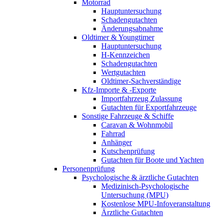
Motorrad
Hauptuntersuchung
Schadengutachten
Änderungsabnahme
Oldtimer & Youngtimer
Hauptuntersuchung
H-Kennzeichen
Schadengutachten
Wertgutachten
Oldtimer-Sachverständige
Kfz-Importe & -Exporte
Importfahrzeug Zulassung
Gutachten für Exportfahrzeuge
Sonstige Fahrzeuge & Schiffe
Caravan & Wohnmobil
Fahrrad
Anhänger
Kutschenprüfung
Gutachten für Boote und Yachten
Personenprüfung
Psychologische & ärztliche Gutachten
Medizinisch-Psychologische
Untersuchung (MPU)
Kostenlose MPU-Infoveranstaltung
Ärztliche Gutachten