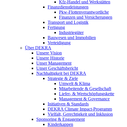
Kfz-Handel und Werkstätten
Finanzdienstleistungen
Pkw‑Flottenverantwortliche
Finanzen und Versicherungen
Transport und Logistik
Fertigung
Industriegüter
Bauwesen und Immobilien
Verteidigung
Über DEKRA
Unsere Vision
Unsere Historie
Unser Management
Unser Geschäftsbericht
Nachhaltigkeit bei DEKRA
Strategie & Ziele
Umwelt & Klima
Mitarbeitende & Gesellschaft
Liefer- & Wertschöpfungskette
Management & Governance
Initiativen & Standards
DEKRA Climate Impact-Programm
Vielfalt, Gerechtigkeit und Inklusion​
Sponsoring & Engagement
Kinderkappen