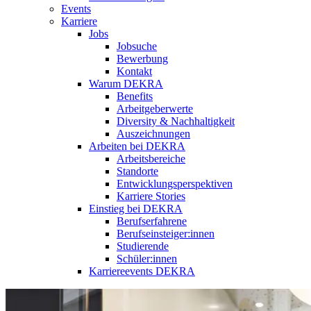
Events
Karriere
Jobs
Jobsuche
Bewerbung
Kontakt
Warum DEKRA
Benefits
Arbeitgeberwerte
Diversity & Nachhaltigkeit
Auszeichnungen
Arbeiten bei DEKRA
Arbeitsbereiche
Standorte
Entwicklungsperspektiven
Karriere Stories
Einstieg bei DEKRA
Berufserfahrene
Berufseinsteiger:innen
Studierende
Schüler:innen
Karriereevents DEKRA