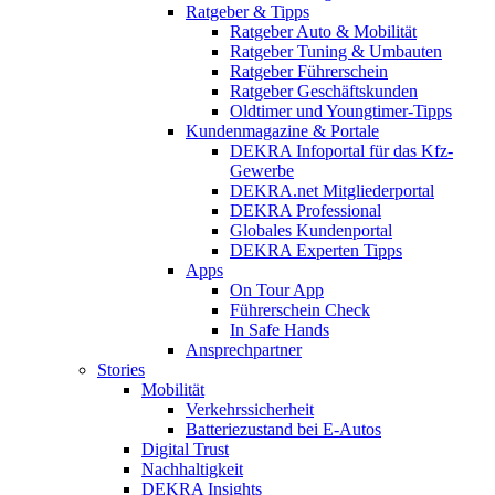
Ratgeber & Tipps
Ratgeber Auto & Mobilität
Ratgeber Tuning & Umbauten
Ratgeber Führerschein
Ratgeber Geschäftskunden
Oldtimer und Youngtimer-Tipps
Kundenmagazine & Portale
DEKRA Infoportal für das Kfz-
Gewerbe
DEKRA.net Mitgliederportal
DEKRA Professional
Globales Kundenportal
DEKRA Experten Tipps
Apps
On Tour App
Führerschein Check
In Safe Hands
Ansprechpartner
Stories
Mobilität
Verkehrssicherheit
Batteriezustand bei E-Autos
Digital Trust
Nachhaltigkeit
DEKRA Insights