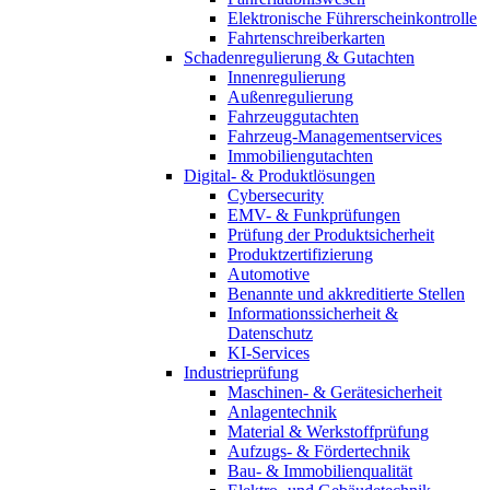
Elektronische Führerscheinkontrolle
Fahrtenschreiberkarten
Schadenregulierung & Gutachten
Innenregulierung
Außenregulierung
Fahrzeuggutachten
Fahrzeug-Managementservices
Immobiliengutachten
Digital- & Produktlösungen
Cybersecurity
EMV- & Funkprüfungen
Prüfung der Produktsicherheit
Produktzertifizierung
Automotive
Benannte und akkreditierte Stellen
Informationssicherheit &
Datenschutz
KI-Services
Industrieprüfung
Maschinen- & Gerätesicherheit
Anlagentechnik
Material & Werkstoffprüfung
Aufzugs- & Fördertechnik
Bau- & Immobilienqualität