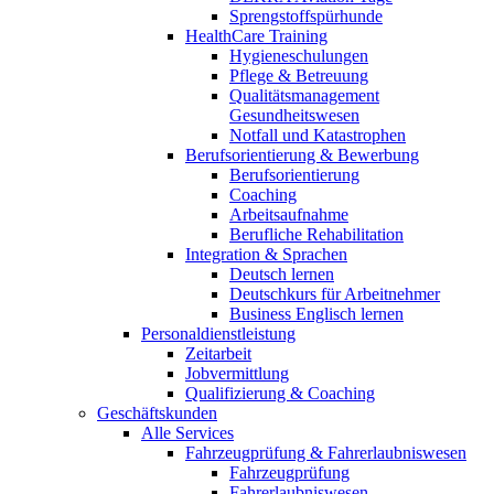
Sprengstoffspürhunde
HealthCare Training
Hygieneschulungen
Pflege & Betreuung
Qualitätsmanagement
Gesundheitswesen
Notfall und Katastrophen
Berufsorientierung & Bewerbung
Berufsorientierung
Coaching
Arbeitsaufnahme
Berufliche Rehabilitation
Integration & Sprachen
Deutsch lernen
Deutschkurs für Arbeitnehmer
Business Englisch lernen
Personaldienstleistung
Zeitarbeit
Jobvermittlung
Qualifizierung & Coaching
Geschäftskunden
Alle Services
Fahrzeugprüfung & Fahrerlaubniswesen
Fahrzeugprüfung
Fahrerlaubniswesen