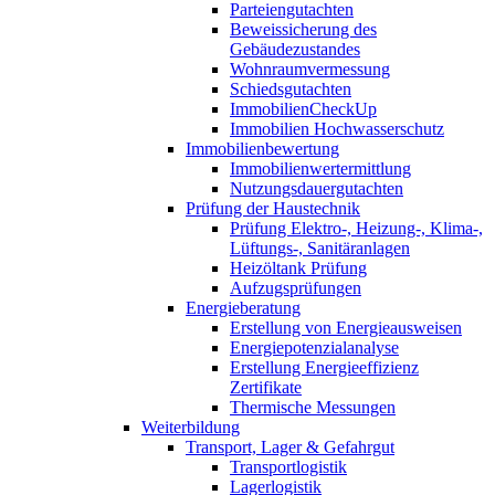
Parteiengutachten
Beweissicherung des
Gebäudezustandes
Wohnraumvermessung
Schiedsgutachten
ImmobilienCheckUp
Immobilien Hochwasserschutz
Immobilienbewertung
Immobilienwertermittlung
Nutzungsdauergutachten
Prüfung der Haustechnik
Prüfung Elektro-, Heizung-, Klima-,
Lüftungs-, Sanitäranlagen
Heizöltank Prüfung
Aufzugsprüfungen
Energieberatung
Erstellung von Energieausweisen
Energiepotenzialanalyse
Erstellung Energieeffizienz
Zertifikate
Thermische Messungen
Weiterbildung
Transport, Lager & Gefahrgut
Transportlogistik
Lagerlogistik