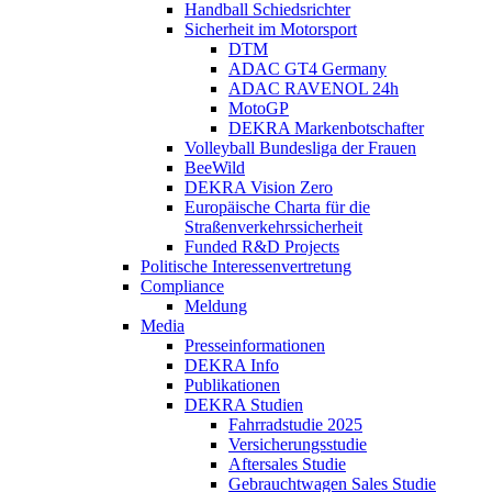
Handball Schiedsrichter
Sicherheit im Motorsport
DTM
ADAC GT4 Germany
ADAC RAVENOL 24h
MotoGP
DEKRA Markenbotschafter
Volleyball Bundesliga der Frauen
BeeWild
DEKRA Vision Zero
Europäische Charta für die
Straßenverkehrssicherheit
Funded R&D Projects
Politische Interessenvertretung
Compliance
Meldung
Media
Presseinformationen
DEKRA Info
Publikationen
DEKRA Studien
Fahrradstudie 2025
Versicherungsstudie
Aftersales Studie
Gebrauchtwagen Sales Studie