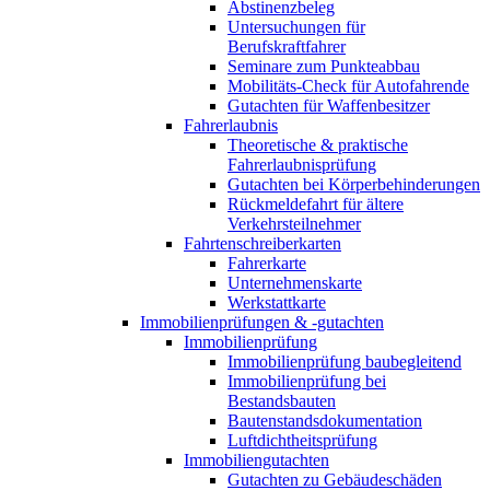
Abstinenzbeleg
Untersuchungen für
Berufskraftfahrer
Seminare zum Punkteabbau
Mobilitäts-Check für Autofahrende
Gutachten für Waffenbesitzer
Fahrerlaubnis
Theoretische & praktische
Fahrerlaubnisprüfung
Gutachten bei Körperbehinderungen
Rückmeldefahrt für ältere
Verkehrsteilnehmer
Fahrtenschreiberkarten
Fahrerkarte
Unternehmenskarte
Werkstattkarte
Immobilienprüfungen & -gutachten
Immobilienprüfung
Immobilienprüfung baubegleitend
Immobilienprüfung bei
Bestandsbauten
Bautenstandsdokumentation
Luftdichtheitsprüfung
Immobiliengutachten
Gutachten zu Gebäudeschäden