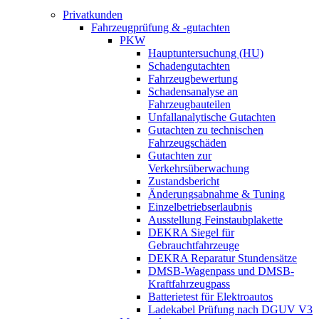
Privatkunden
Fahrzeugprüfung & -gutachten
PKW
Hauptuntersuchung (HU)
Schadengutachten
Fahrzeugbewertung
Schadensanalyse an
Fahrzeugbauteilen
Unfallanalytische Gutachten
Gutachten zu technischen
Fahrzeugschäden
Gutachten zur
Verkehrsüberwachung
Zustandsbericht
Änderungsabnahme & Tuning
Einzelbetriebserlaubnis
Ausstellung Feinstaubplakette
DEKRA Siegel für
Gebrauchtfahrzeuge
DEKRA Reparatur Stundensätze
DMSB-Wagenpass und DMSB-
Kraftfahrzeugpass
Batterietest für Elektroautos
Ladekabel Prüfung nach DGUV V3