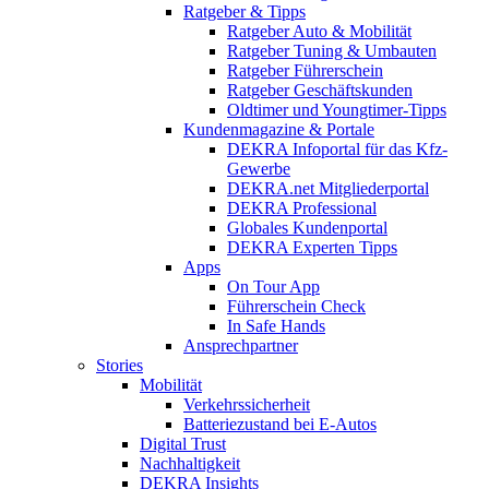
Ratgeber & Tipps
Ratgeber Auto & Mobilität
Ratgeber Tuning & Umbauten
Ratgeber Führerschein
Ratgeber Geschäftskunden
Oldtimer und Youngtimer-Tipps
Kundenmagazine & Portale
DEKRA Infoportal für das Kfz-
Gewerbe
DEKRA.net Mitgliederportal
DEKRA Professional
Globales Kundenportal
DEKRA Experten Tipps
Apps
On Tour App
Führerschein Check
In Safe Hands
Ansprechpartner
Stories
Mobilität
Verkehrssicherheit
Batteriezustand bei E-Autos
Digital Trust
Nachhaltigkeit
DEKRA Insights