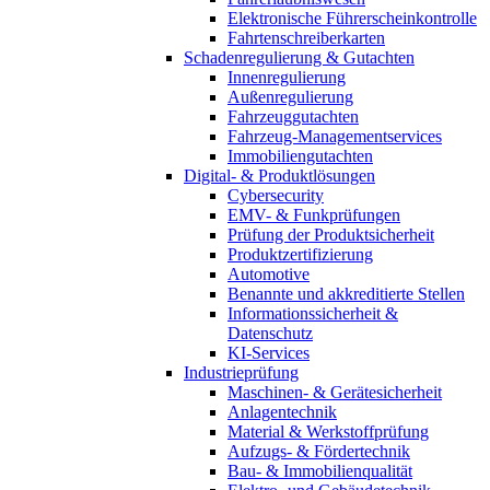
Elektronische Führerscheinkontrolle
Fahrtenschreiberkarten
Schadenregulierung & Gutachten
Innenregulierung
Außenregulierung
Fahrzeuggutachten
Fahrzeug-Managementservices
Immobiliengutachten
Digital- & Produktlösungen
Cybersecurity
EMV- & Funkprüfungen
Prüfung der Produktsicherheit
Produktzertifizierung
Automotive
Benannte und akkreditierte Stellen
Informationssicherheit &
Datenschutz
KI-Services
Industrieprüfung
Maschinen- & Gerätesicherheit
Anlagentechnik
Material & Werkstoffprüfung
Aufzugs- & Fördertechnik
Bau- & Immobilienqualität