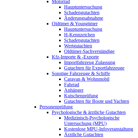
Motorrad
Hauptuntersuchung
Schadengutachten
Änderungsabnahme
Oldtimer & Youngtimer
Hauptuntersuchung
H-Kennzeichen
Schadengutachten
Wertgutachten
Oldtimer-Sachverständige
Kfz-Importe & -Exporte
Importfahrzeug Zulassung
Gutachten für Exportfahrzeuge
Sonstige Fahrzeuge & Schiffe
Caravan & Wohnmobil
Fahrrad
Anhänger
Kutschenprüfung
Gutachten für Boote und Yachten
Personenprüfung
Psychologische & ärztliche Gutachten
Medizinisch-Psychologische
Untersuchung (MPU)
Kostenlose MPU-Infoveranstaltung
Ärztliche Gutachten