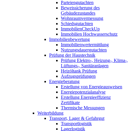
Parteiengutachten
Beweissicherung des
Gebäudezustandes
Wohnraumvermessung
Schiedsgutachten
ImmobilienCheckUp
Immobilien Hochwasserschutz
Immobilienbewertung
Immobilienwertermittlung
Nutzungsdauergutachten
Prüfung der Haustechnik
Prüfung Elektro-, Heizung-, Klima-,
Lüftungs-, Sanitäranlagen
Heizöltank Prüfung
Aufzugsprüfungen
Energieberatung
Erstellung von Energieausweisen
Energiepotenzialanalyse
Erstellung Energieeffizienz
Zertifikate
Thermische Messungen
Weiterbildung
Transport, Lager & Gefahrgut
Transportlogistik
Lagerlogistik