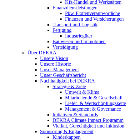
Kfz-Handel und Werkstätten
Finanzdienstleistungen
Pkw‑Flottenverantwortliche
Finanzen und Versicherungen
Transport und Logistik
Fertigung
Industriegüter
Bauwesen und Immobilien
Verteidigung
Über DEKRA
Unsere Vision
Unsere Historie
Unser Management
Unser Geschäftsbericht
Nachhaltigkeit bei DEKRA
Strategie & Ziele
Umwelt & Klima
Mitarbeitende & Gesellschaft
Liefer- & Wertschöpfungskette
Management & Governance
Initiativen & Standards
DEKRA Climate Impact-Programm
Vielfalt, Gerechtigkeit und Inklusion​
Sponsoring & Engagement
Kinderkappen