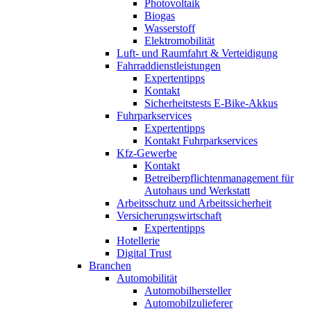
Photovoltaik
Biogas
Wasserstoff
Elektromobilität
Luft- und Raumfahrt & Verteidigung
Fahrraddienstleistungen
Expertentipps
Kontakt
Sicherheitstests E-Bike-Akkus
Fuhrparkservices
Expertentipps
Kontakt Fuhrparkservices
Kfz-Gewerbe
Kontakt
Betreiberpflichtenmanagement für
Autohaus und Werkstatt
Arbeitsschutz und Arbeitssicherheit
Versicherungswirtschaft
Expertentipps
Hotellerie
Digital Trust
Branchen
Automobilität
Automobilhersteller
Automobilzulieferer