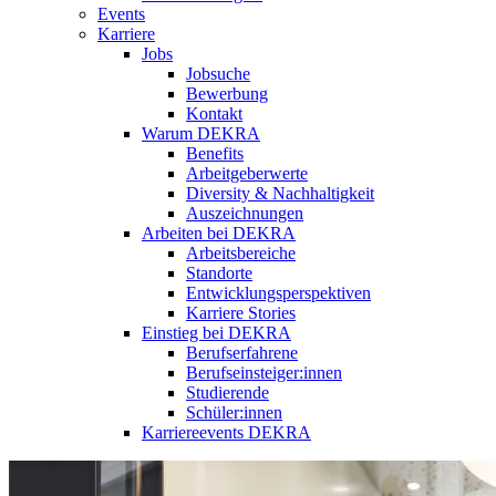
Events
Karriere
Jobs
Jobsuche
Bewerbung
Kontakt
Warum DEKRA
Benefits
Arbeitgeberwerte
Diversity & Nachhaltigkeit
Auszeichnungen
Arbeiten bei DEKRA
Arbeitsbereiche
Standorte
Entwicklungsperspektiven
Karriere Stories
Einstieg bei DEKRA
Berufserfahrene
Berufseinsteiger:innen
Studierende
Schüler:innen
Karriereevents DEKRA