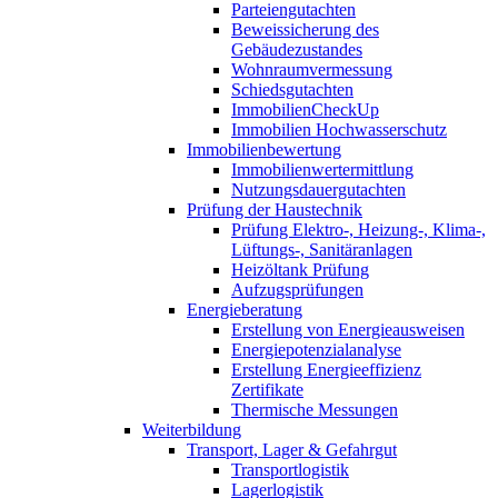
Parteiengutachten
Beweissicherung des
Gebäudezustandes
Wohnraumvermessung
Schiedsgutachten
ImmobilienCheckUp
Immobilien Hochwasserschutz
Immobilienbewertung
Immobilienwertermittlung
Nutzungsdauergutachten
Prüfung der Haustechnik
Prüfung Elektro-, Heizung-, Klima-,
Lüftungs-, Sanitäranlagen
Heizöltank Prüfung
Aufzugsprüfungen
Energieberatung
Erstellung von Energieausweisen
Energiepotenzialanalyse
Erstellung Energieeffizienz
Zertifikate
Thermische Messungen
Weiterbildung
Transport, Lager & Gefahrgut
Transportlogistik
Lagerlogistik