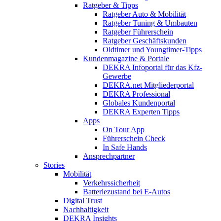
Ratgeber & Tipps
Ratgeber Auto & Mobilität
Ratgeber Tuning & Umbauten
Ratgeber Führerschein
Ratgeber Geschäftskunden
Oldtimer und Youngtimer-Tipps
Kundenmagazine & Portale
DEKRA Infoportal für das Kfz-
Gewerbe
DEKRA.net Mitgliederportal
DEKRA Professional
Globales Kundenportal
DEKRA Experten Tipps
Apps
On Tour App
Führerschein Check
In Safe Hands
Ansprechpartner
Stories
Mobilität
Verkehrssicherheit
Batteriezustand bei E-Autos
Digital Trust
Nachhaltigkeit
DEKRA Insights