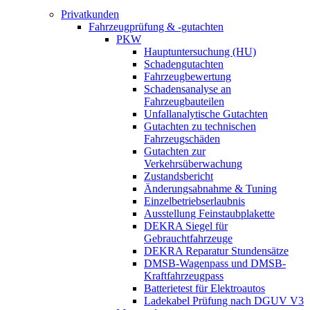
Privatkunden
Fahrzeugprüfung & -gutachten
PKW
Hauptuntersuchung (HU)
Schadengutachten
Fahrzeugbewertung
Schadensanalyse an
Fahrzeugbauteilen
Unfallanalytische Gutachten
Gutachten zu technischen
Fahrzeugschäden
Gutachten zur
Verkehrsüberwachung
Zustandsbericht
Änderungsabnahme & Tuning
Einzelbetriebserlaubnis
Ausstellung Feinstaubplakette
DEKRA Siegel für
Gebrauchtfahrzeuge
DEKRA Reparatur Stundensätze
DMSB-Wagenpass und DMSB-
Kraftfahrzeugpass
Batterietest für Elektroautos
Ladekabel Prüfung nach DGUV V3