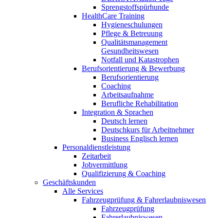
Sprengstoffspürhunde
HealthCare Training
Hygieneschulungen
Pflege & Betreuung
Qualitätsmanagement
Gesundheitswesen
Notfall und Katastrophen
Berufsorientierung & Bewerbung
Berufsorientierung
Coaching
Arbeitsaufnahme
Berufliche Rehabilitation
Integration & Sprachen
Deutsch lernen
Deutschkurs für Arbeitnehmer
Business Englisch lernen
Personaldienstleistung
Zeitarbeit
Jobvermittlung
Qualifizierung & Coaching
Geschäftskunden
Alle Services
Fahrzeugprüfung & Fahrerlaubniswesen
Fahrzeugprüfung
Fahrerlaubniswesen