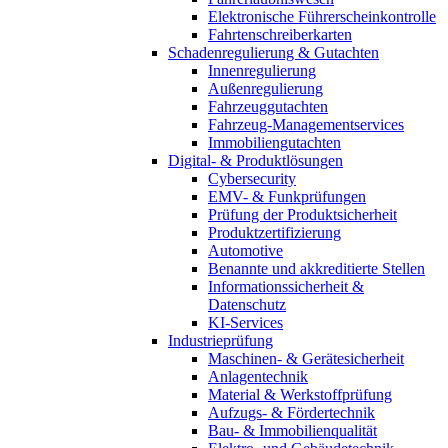
Elektronische Führerscheinkontrolle
Fahrtenschreiberkarten
Schadenregulierung & Gutachten
Innenregulierung
Außenregulierung
Fahrzeuggutachten
Fahrzeug-Managementservices
Immobiliengutachten
Digital- & Produktlösungen
Cybersecurity
EMV- & Funkprüfungen
Prüfung der Produktsicherheit
Produktzertifizierung
Automotive
Benannte und akkreditierte Stellen
Informationssicherheit &
Datenschutz
KI-Services
Industrieprüfung
Maschinen- & Gerätesicherheit
Anlagentechnik
Material & Werkstoffprüfung
Aufzugs- & Fördertechnik
Bau- & Immobilienqualität