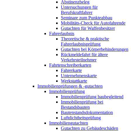
Abstinenzbeleg
Untersuchungen für
Berufskraftfahrer
Seminare zum Punkteabbau
Mobilitäts-Check für Autofahrende
Gutachten für Waffenbesitzer
Fahrerlaubnis
Theoretische & praktische
Fahrerlaubnisprüfung
Gutachten bei Körperbehinderungen
Rückmeldefahrt für ältere
Verkehrsteilnehmer
Fahrtenschreiberkarten
Fahrerkarte
Unternehmenskarte
Werkstattkarte
Immobilienprüfungen & -gutachten
Immobilienprüfung
Immobilienprüfung baubegleitend
Immobilienprüfung bei
Bestandsbauten
Bautenstandsdokumentation
Luftdichtheitsprüfung
Immobiliengutachten
Gutachten zu Gebäudeschäden