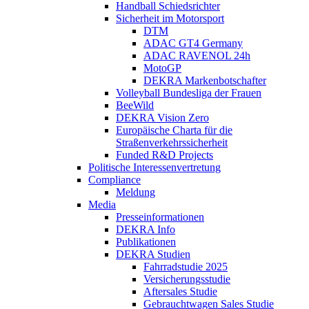
Handball Schiedsrichter
Sicherheit im Motorsport
DTM
ADAC GT4 Germany
ADAC RAVENOL 24h
MotoGP
DEKRA Markenbotschafter
Volleyball Bundesliga der Frauen
BeeWild
DEKRA Vision Zero
Europäische Charta für die
Straßenverkehrssicherheit
Funded R&D Projects
Politische Interessenvertretung
Compliance
Meldung
Media
Presseinformationen
DEKRA Info
Publikationen
DEKRA Studien
Fahrradstudie 2025
Versicherungsstudie
Aftersales Studie
Gebrauchtwagen Sales Studie