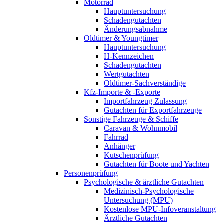
Motorrad
Hauptuntersuchung
Schadengutachten
Änderungsabnahme
Oldtimer & Youngtimer
Hauptuntersuchung
H-Kennzeichen
Schadengutachten
Wertgutachten
Oldtimer-Sachverständige
Kfz-Importe & -Exporte
Importfahrzeug Zulassung
Gutachten für Exportfahrzeuge
Sonstige Fahrzeuge & Schiffe
Caravan & Wohnmobil
Fahrrad
Anhänger
Kutschenprüfung
Gutachten für Boote und Yachten
Personenprüfung
Psychologische & ärztliche Gutachten
Medizinisch-Psychologische
Untersuchung (MPU)
Kostenlose MPU-Infoveranstaltung
Ärztliche Gutachten