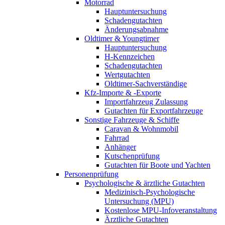
Motorrad
Hauptuntersuchung
Schadengutachten
Änderungsabnahme
Oldtimer & Youngtimer
Hauptuntersuchung
H-Kennzeichen
Schadengutachten
Wertgutachten
Oldtimer-Sachverständige
Kfz-Importe & -Exporte
Importfahrzeug Zulassung
Gutachten für Exportfahrzeuge
Sonstige Fahrzeuge & Schiffe
Caravan & Wohnmobil
Fahrrad
Anhänger
Kutschenprüfung
Gutachten für Boote und Yachten
Personenprüfung
Psychologische & ärztliche Gutachten
Medizinisch-Psychologische
Untersuchung (MPU)
Kostenlose MPU-Infoveranstaltung
Ärztliche Gutachten