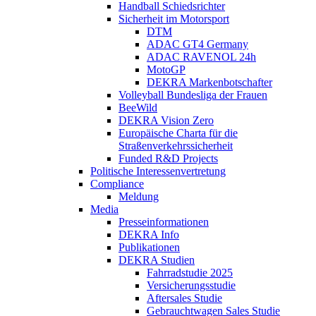
Handball Schiedsrichter
Sicherheit im Motorsport
DTM
ADAC GT4 Germany
ADAC RAVENOL 24h
MotoGP
DEKRA Markenbotschafter
Volleyball Bundesliga der Frauen
BeeWild
DEKRA Vision Zero
Europäische Charta für die
Straßenverkehrssicherheit
Funded R&D Projects
Politische Interessenvertretung
Compliance
Meldung
Media
Presseinformationen
DEKRA Info
Publikationen
DEKRA Studien
Fahrradstudie 2025
Versicherungsstudie
Aftersales Studie
Gebrauchtwagen Sales Studie