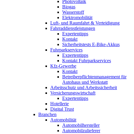
Photovoltaik
Biogas
Wasserstoff
Elektromobilität
Luft- und Raumfahrt & Verteidigung
Fahrraddienstleistungen
Expertentipps
Kontakt
Sicherheitstests E-Bike-Akkus
Fuhrparkservices
Expertentipps
Kontakt Fuhrparkservices
Kfz-Gewerbe
Kontakt
Betreiberpflichtenmanagement für
Autohaus und Werkstatt
Arbeitsschutz und Arbeitssicherheit
Versicherungswirtschaft
Expertentipps
Hotellerie
Digital Trust
Branchen
Automobilität
Automobilhersteller
Automobilzulieferer