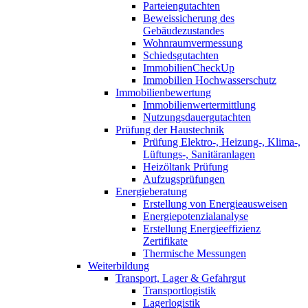
Parteiengutachten
Beweissicherung des
Gebäudezustandes
Wohnraumvermessung
Schiedsgutachten
ImmobilienCheckUp
Immobilien Hochwasserschutz
Immobilienbewertung
Immobilienwertermittlung
Nutzungsdauergutachten
Prüfung der Haustechnik
Prüfung Elektro-, Heizung-, Klima-,
Lüftungs-, Sanitäranlagen
Heizöltank Prüfung
Aufzugsprüfungen
Energieberatung
Erstellung von Energieausweisen
Energiepotenzialanalyse
Erstellung Energieeffizienz
Zertifikate
Thermische Messungen
Weiterbildung
Transport, Lager & Gefahrgut
Transportlogistik
Lagerlogistik