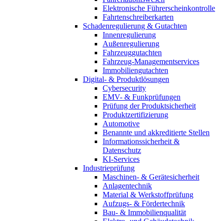
Elektronische Führerscheinkontrolle
Fahrtenschreiberkarten
Schadenregulierung & Gutachten
Innenregulierung
Außenregulierung
Fahrzeuggutachten
Fahrzeug-Managementservices
Immobiliengutachten
Digital- & Produktlösungen
Cybersecurity
EMV- & Funkprüfungen
Prüfung der Produktsicherheit
Produktzertifizierung
Automotive
Benannte und akkreditierte Stellen
Informationssicherheit &
Datenschutz
KI-Services
Industrieprüfung
Maschinen- & Gerätesicherheit
Anlagentechnik
Material & Werkstoffprüfung
Aufzugs- & Fördertechnik
Bau- & Immobilienqualität