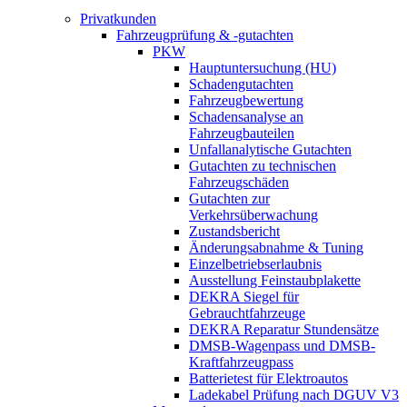
Privatkunden
Fahrzeugprüfung & -gutachten
PKW
Hauptuntersuchung (HU)
Schadengutachten
Fahrzeugbewertung
Schadensanalyse an
Fahrzeugbauteilen
Unfallanalytische Gutachten
Gutachten zu technischen
Fahrzeugschäden
Gutachten zur
Verkehrsüberwachung
Zustandsbericht
Änderungsabnahme & Tuning
Einzelbetriebserlaubnis
Ausstellung Feinstaubplakette
DEKRA Siegel für
Gebrauchtfahrzeuge
DEKRA Reparatur Stundensätze
DMSB-Wagenpass und DMSB-
Kraftfahrzeugpass
Batterietest für Elektroautos
Ladekabel Prüfung nach DGUV V3