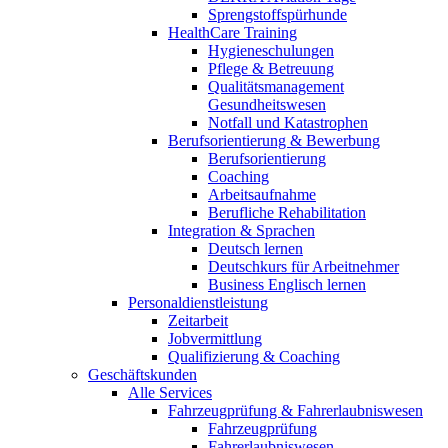
Sprengstoffspürhunde
HealthCare Training
Hygieneschulungen
Pflege & Betreuung
Qualitätsmanagement
Gesundheitswesen
Notfall und Katastrophen
Berufsorientierung & Bewerbung
Berufsorientierung
Coaching
Arbeitsaufnahme
Berufliche Rehabilitation
Integration & Sprachen
Deutsch lernen
Deutschkurs für Arbeitnehmer
Business Englisch lernen
Personaldienstleistung
Zeitarbeit
Jobvermittlung
Qualifizierung & Coaching
Geschäftskunden
Alle Services
Fahrzeugprüfung & Fahrerlaubniswesen
Fahrzeugprüfung
Fahrerlaubniswesen