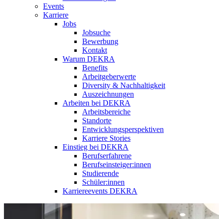
Events
Karriere
Jobs
Jobsuche
Bewerbung
Kontakt
Warum DEKRA
Benefits
Arbeitgeberwerte
Diversity & Nachhaltigkeit
Auszeichnungen
Arbeiten bei DEKRA
Arbeitsbereiche
Standorte
Entwicklungsperspektiven
Karriere Stories
Einstieg bei DEKRA
Berufserfahrene
Berufseinsteiger:innen
Studierende
Schüler:innen
Karriereevents DEKRA