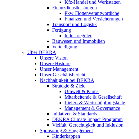
Kfz-Handel und Werkstätten
Finanzdienstleistungen
Pkw‑Flottenverantwortliche
Finanzen und Versicherungen
Transport und Logistik
Fertigung
Industriegüter
Bauwesen und Immobilien
Verteidigung
Über DEKRA
Unsere Vision
Unsere Historie
Unser Management
Unser Geschäftsbericht
Nachhaltigkeit bei DEKRA
Strategie & Ziele
Umwelt & Klima
Mitarbeitende & Gesellschaft
Liefer- & Wertschöpfungskette
Management & Governance
Initiativen & Standards
DEKRA Climate Impact-Programm
Vielfalt, Gerechtigkeit und Inklusion​
Sponsoring & Engagement
Kinderkappen