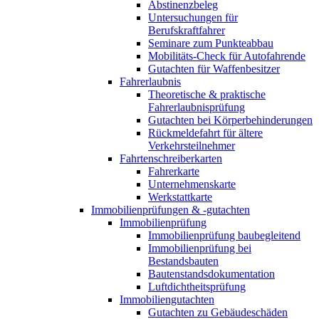
Abstinenzbeleg
Untersuchungen für
Berufskraftfahrer
Seminare zum Punkteabbau
Mobilitäts-Check für Autofahrende
Gutachten für Waffenbesitzer
Fahrerlaubnis
Theoretische & praktische
Fahrerlaubnisprüfung
Gutachten bei Körperbehinderungen
Rückmeldefahrt für ältere
Verkehrsteilnehmer
Fahrtenschreiberkarten
Fahrerkarte
Unternehmenskarte
Werkstattkarte
Immobilienprüfungen & -gutachten
Immobilienprüfung
Immobilienprüfung baubegleitend
Immobilienprüfung bei
Bestandsbauten
Bautenstandsdokumentation
Luftdichtheitsprüfung
Immobiliengutachten
Gutachten zu Gebäudeschäden