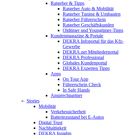
Ratgeber & Tipps
Ratgeber Auto & Mobilität
Ratgeber Tuning & Umbauten
Ratgeber Führerschein
Ratgeber Geschäftskunden
Oldtimer und Youngtimer-Tipps
Kundenmagazine & Portale
DEKRA Infoportal für das Kfz-
Gewerbe
DEKRA.net Mitgliederportal
DEKRA Professional
Globales Kundenportal
DEKRA Experten Tipps
Apps
On Tour App
Führerschein Check
In Safe Hands
Ansprechpartner
Stories
Mobilität
Verkehrssicherheit
Batteriezustand bei E-Autos
Digital Trust
Nachhaltigkeit
DEKRA Insights