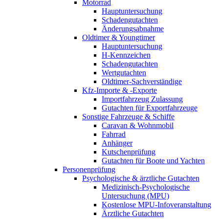
Motorrad
Hauptuntersuchung
Schadengutachten
Änderungsabnahme
Oldtimer & Youngtimer
Hauptuntersuchung
H-Kennzeichen
Schadengutachten
Wertgutachten
Oldtimer-Sachverständige
Kfz-Importe & -Exporte
Importfahrzeug Zulassung
Gutachten für Exportfahrzeuge
Sonstige Fahrzeuge & Schiffe
Caravan & Wohnmobil
Fahrrad
Anhänger
Kutschenprüfung
Gutachten für Boote und Yachten
Personenprüfung
Psychologische & ärztliche Gutachten
Medizinisch-Psychologische
Untersuchung (MPU)
Kostenlose MPU-Infoveranstaltung
Ärztliche Gutachten