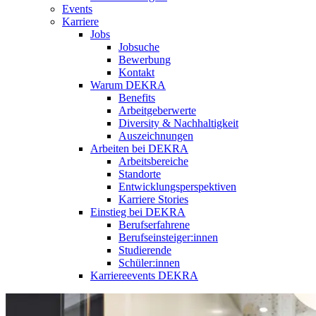
Events
Karriere
Jobs
Jobsuche
Bewerbung
Kontakt
Warum DEKRA
Benefits
Arbeitgeberwerte
Diversity & Nachhaltigkeit
Auszeichnungen
Arbeiten bei DEKRA
Arbeitsbereiche
Standorte
Entwicklungsperspektiven
Karriere Stories
Einstieg bei DEKRA
Berufserfahrene
Berufseinsteiger:innen
Studierende
Schüler:innen
Karriereevents DEKRA