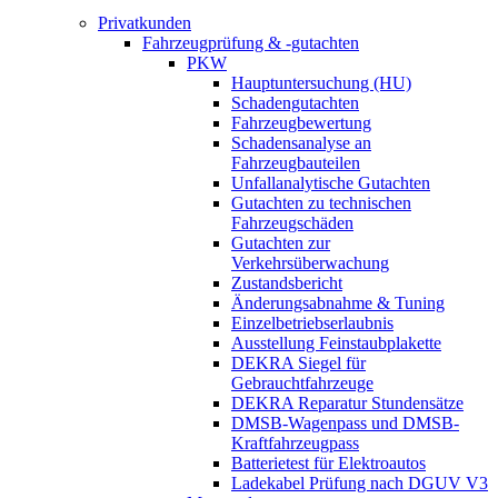
Privatkunden
Fahrzeugprüfung & -gutachten
PKW
Hauptuntersuchung (HU)
Schadengutachten
Fahrzeugbewertung
Schadensanalyse an
Fahrzeugbauteilen
Unfallanalytische Gutachten
Gutachten zu technischen
Fahrzeugschäden
Gutachten zur
Verkehrsüberwachung
Zustandsbericht
Änderungsabnahme & Tuning
Einzelbetriebserlaubnis
Ausstellung Feinstaubplakette
DEKRA Siegel für
Gebrauchtfahrzeuge
DEKRA Reparatur Stundensätze
DMSB-Wagenpass und DMSB-
Kraftfahrzeugpass
Batterietest für Elektroautos
Ladekabel Prüfung nach DGUV V3