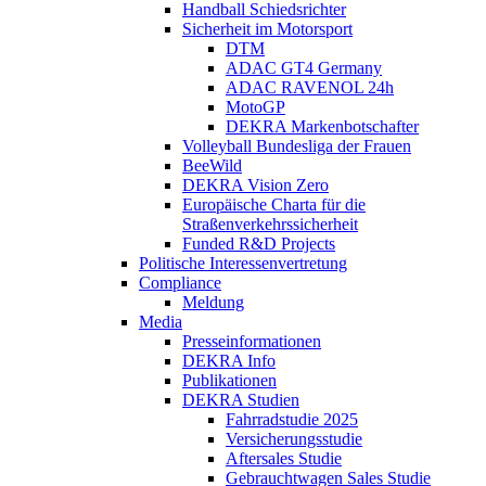
Handball Schiedsrichter
Sicherheit im Motorsport
DTM
ADAC GT4 Germany
ADAC RAVENOL 24h
MotoGP
DEKRA Markenbotschafter
Volleyball Bundesliga der Frauen
BeeWild
DEKRA Vision Zero
Europäische Charta für die
Straßenverkehrssicherheit
Funded R&D Projects
Politische Interessenvertretung
Compliance
Meldung
Media
Presseinformationen
DEKRA Info
Publikationen
DEKRA Studien
Fahrradstudie 2025
Versicherungsstudie
Aftersales Studie
Gebrauchtwagen Sales Studie