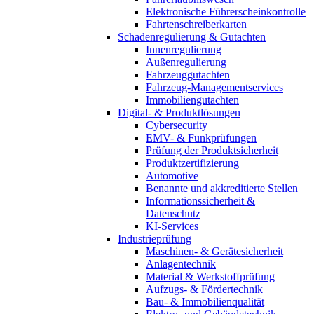
Elektronische Führerscheinkontrolle
Fahrtenschreiberkarten
Schadenregulierung & Gutachten
Innenregulierung
Außenregulierung
Fahrzeuggutachten
Fahrzeug-Managementservices
Immobiliengutachten
Digital- & Produktlösungen
Cybersecurity
EMV- & Funkprüfungen
Prüfung der Produktsicherheit
Produktzertifizierung
Automotive
Benannte und akkreditierte Stellen
Informationssicherheit &
Datenschutz
KI-Services
Industrieprüfung
Maschinen- & Gerätesicherheit
Anlagentechnik
Material & Werkstoffprüfung
Aufzugs- & Fördertechnik
Bau- & Immobilienqualität