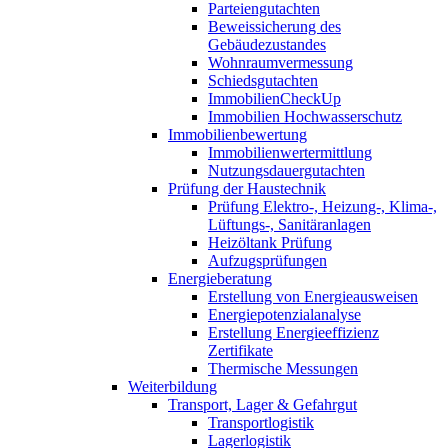
Parteiengutachten
Beweissicherung des
Gebäudezustandes
Wohnraumvermessung
Schiedsgutachten
ImmobilienCheckUp
Immobilien Hochwasserschutz
Immobilienbewertung
Immobilienwertermittlung
Nutzungsdauergutachten
Prüfung der Haustechnik
Prüfung Elektro-, Heizung-, Klima-,
Lüftungs-, Sanitäranlagen
Heizöltank Prüfung
Aufzugsprüfungen
Energieberatung
Erstellung von Energieausweisen
Energiepotenzialanalyse
Erstellung Energieeffizienz
Zertifikate
Thermische Messungen
Weiterbildung
Transport, Lager & Gefahrgut
Transportlogistik
Lagerlogistik