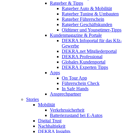
Ratgeber & Tipps
Ratgeber Auto & Mobilität
Ratgeber Tuning & Umbauten
Ratgeber Führerschein
Ratgeber Geschäftskunden
Oldtimer und Youngtimer-Tipps
Kundenmagazine & Portale
DEKRA Infoportal für das Kfz-
Gewerbe
DEKRA.net Mitgliederportal
DEKRA Professional
Globales Kundenportal
DEKRA Experten Tipps
Apps
On Tour App
Führerschein Check
In Safe Hands
Ansprechpartner
Stories
Mobilität
Verkehrssicherheit
Batteriezustand bei E-Autos
Digital Trust
Nachhaltigkeit
DEKRA Insights