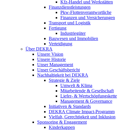
Kfz-Handel und Werkstätten
Finanzdienstleistungen
Pkw‑Flottenverantwortliche
Finanzen und Versicherungen
Transport und Logistik
Fertigung
Industriegüter
Bauwesen und Immobilien
Verteidigung
Über DEKRA
Unsere Vision
Unsere Historie
Unser Management
Unser Geschäftsbericht
Nachhaltigkeit bei DEKRA
Strategie & Ziele
Umwelt & Klima
Mitarbeitende & Gesellschaft
Liefer- & Wertschöpfungskette
Management & Governance
Initiativen & Standards
DEKRA Climate Impact-Programm
Vielfalt, Gerechtigkeit und Inklusion​
Sponsoring & Engagement
Kinderkappen