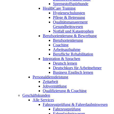
Sprengstoffspürhunde
HealthCare Training
Hygieneschulungen
Pflege & Betreuung
Qualitätsmanagement
Gesundheitswesen
Notfall und Katastrophen
Berufsorientierung & Bewerbung
Berufsorientierung
Coaching
Arbeitsaufnahme
Berufliche Rehabilitation
Integration & Sprachen
Deutsch lernen
Deutschkurs für Arbeitnehmer
Business Englisch lernen
Personaldienstleistung
Zeitarbeit
Jobvermittlung
Qualifizierung & Coaching
Geschäftskunden
Alle Services
Fahrzeugprüfung & Fahrerlaubniswesen
Fahrzeugprüfung
Fahrerlaubniswesen