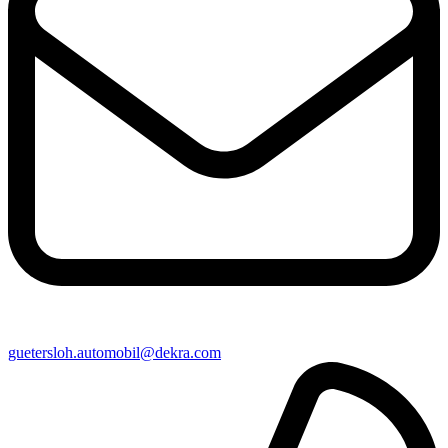
guetersloh​.automobil@​dekra.com