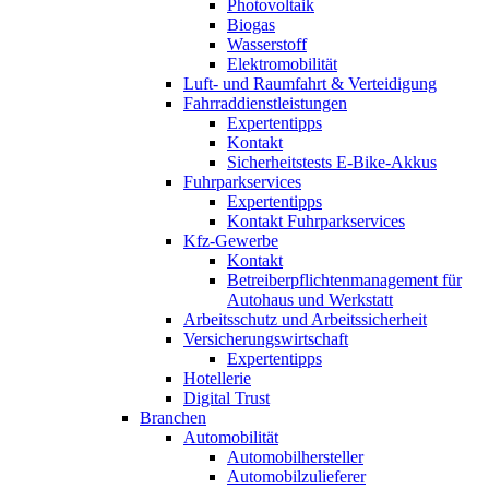
Photovoltaik
Biogas
Wasserstoff
Elektromobilität
Luft- und Raumfahrt & Verteidigung
Fahrraddienstleistungen
Expertentipps
Kontakt
Sicherheitstests E-Bike-Akkus
Fuhrparkservices
Expertentipps
Kontakt Fuhrparkservices
Kfz-Gewerbe
Kontakt
Betreiberpflichtenmanagement für
Autohaus und Werkstatt
Arbeitsschutz und Arbeitssicherheit
Versicherungswirtschaft
Expertentipps
Hotellerie
Digital Trust
Branchen
Automobilität
Automobilhersteller
Automobilzulieferer