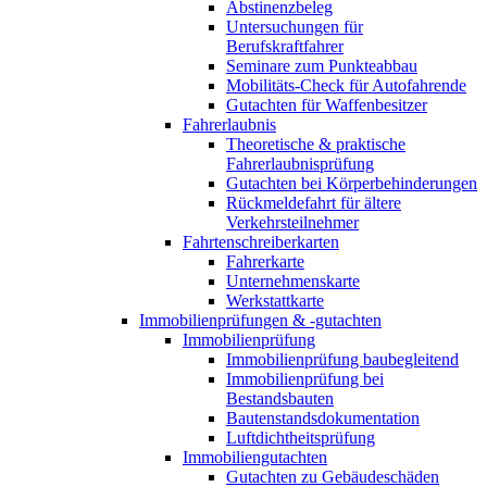
Abstinenzbeleg
Untersuchungen für
Berufskraftfahrer
Seminare zum Punkteabbau
Mobilitäts-Check für Autofahrende
Gutachten für Waffenbesitzer
Fahrerlaubnis
Theoretische & praktische
Fahrerlaubnisprüfung
Gutachten bei Körperbehinderungen
Rückmeldefahrt für ältere
Verkehrsteilnehmer
Fahrtenschreiberkarten
Fahrerkarte
Unternehmenskarte
Werkstattkarte
Immobilienprüfungen & -gutachten
Immobilienprüfung
Immobilienprüfung baubegleitend
Immobilienprüfung bei
Bestandsbauten
Bautenstandsdokumentation
Luftdichtheitsprüfung
Immobiliengutachten
Gutachten zu Gebäudeschäden