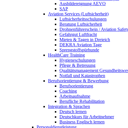
Ausbildereignung AEVO
SAP
Aviation Services (Luftsicherheit)
Luftsicherheitsschulungen
Beratung Luftsicherheit
Drohnenführerschein / Aviation Safet
Gefahrgut Luftfracht
Mieten & Tagen in Dreieich
DEKRA Aviation Tage
Sprengstoffspürhunde
HealthCare Training
Hygieneschulungen
Pflege & Betreuung
Qualitätsmanagement Gesundheitswe
Notfall und Katastrophen
Berufsorientierung & Bewerbung
Berufsorientierung
Coaching
Arbeitsaufnahme
Berufliche Rehabilitation
Integration & Sprachen
Deutsch lernen
Deutschkurs für Arbeitnehmer
Business Englisch lernen
Personaldienstleistung