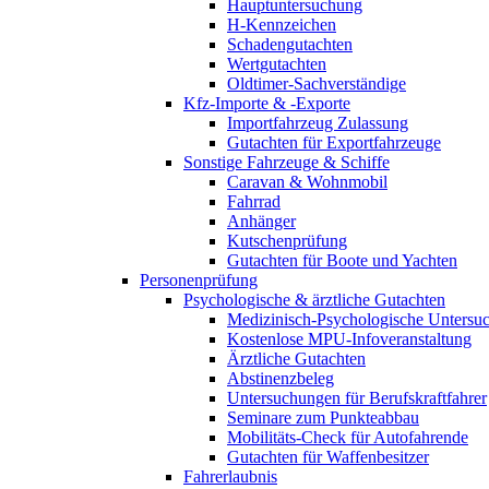
Hauptuntersuchung
H-Kennzeichen
Schadengutachten
Wertgutachten
Oldtimer-Sachverständige
Kfz-Importe & -Exporte
Importfahrzeug Zulassung
Gutachten für Exportfahrzeuge
Sonstige Fahrzeuge & Schiffe
Caravan & Wohnmobil
Fahrrad
Anhänger
Kutschenprüfung
Gutachten für Boote und Yachten
Personenprüfung
Psychologische & ärztliche Gutachten
Medizinisch-Psychologische Unters
Kostenlose MPU-Infoveranstaltung
Ärztliche Gutachten
Abstinenzbeleg
Untersuchungen für Berufskraftfahrer
Seminare zum Punkteabbau
Mobilitäts-Check für Autofahrende
Gutachten für Waffenbesitzer
Fahrerlaubnis