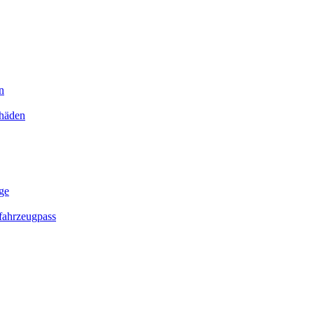
n
chäden
ge
ahrzeugpass