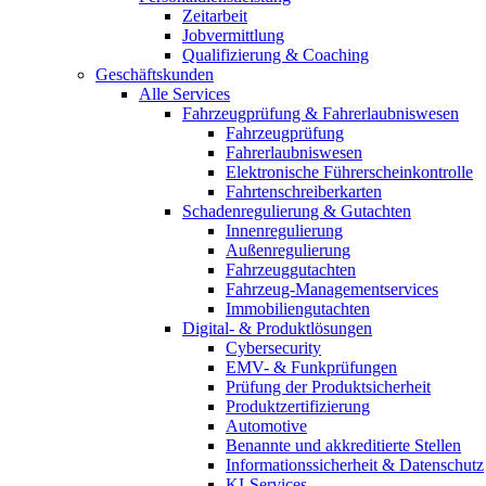
Zeitarbeit
Jobvermittlung
Qualifizierung & Coaching
Geschäftskunden
Alle Services
Fahrzeugprüfung & Fahrerlaubniswesen
Fahrzeugprüfung
Fahrerlaubniswesen
Elektronische Führerscheinkontrolle
Fahrtenschreiberkarten
Schadenregulierung & Gutachten
Innenregulierung
Außenregulierung
Fahrzeuggutachten
Fahrzeug-Managementservices
Immobiliengutachten
Digital- & Produktlösungen
Cybersecurity
EMV- & Funkprüfungen
Prüfung der Produktsicherheit
Produktzertifizierung
Automotive
Benannte und akkreditierte Stellen
Informationssicherheit & Datenschutz
KI-Services