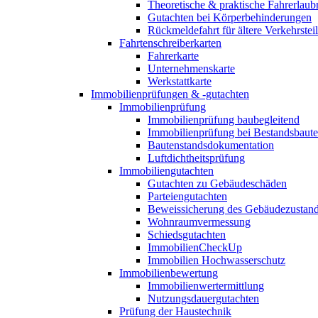
Theoretische & praktische Fahrerlaub
Gutachten bei Körperbehinderungen
Rückmeldefahrt für ältere Verkehrste
Fahrtenschreiberkarten
Fahrerkarte
Unternehmenskarte
Werkstattkarte
Immobilienprüfungen & -gutachten
Immobilienprüfung
Immobilienprüfung baubegleitend
Immobilienprüfung bei Bestandsbaut
Bautenstandsdokumentation
Luftdichtheitsprüfung
Immobiliengutachten
Gutachten zu Gebäudeschäden
Parteiengutachten
Beweissicherung des Gebäudezustan
Wohnraumvermessung
Schiedsgutachten
ImmobilienCheckUp
Immobilien Hochwasserschutz
Immobilienbewertung
Immobilienwertermittlung
Nutzungsdauergutachten
Prüfung der Haustechnik