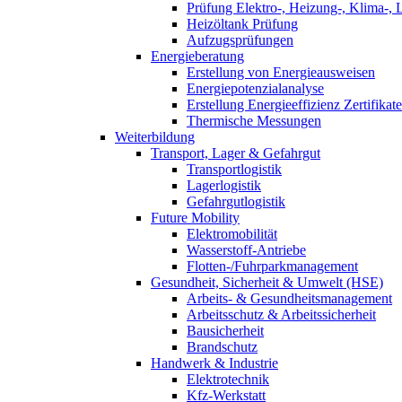
Prüfung Elektro-, Heizung-, Klima-, 
Heizöltank Prüfung
Aufzugsprüfungen
Energieberatung
Erstellung von Energieausweisen
Energiepotenzialanalyse
Erstellung Energieeffizienz Zertifikate
Thermische Messungen
Weiterbildung
Transport, Lager & Gefahrgut
Transportlogistik
Lagerlogistik
Gefahrgutlogistik
Future Mobility
Elektromobilität
Wasserstoff-Antriebe
Flotten-/Fuhrparkmanagement
Gesundheit, Sicherheit & Umwelt (HSE)
Arbeits- & Gesundheitsmanagement
Arbeitsschutz & Arbeitssicherheit
Bausicherheit
Brandschutz
Handwerk & Industrie
Elektrotechnik
Kfz-Werkstatt