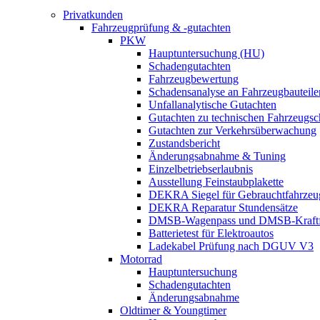
Privatkunden
Fahrzeugprüfung & -gutachten
PKW
Hauptuntersuchung (HU)
Schadengutachten
Fahrzeugbewertung
Schadensanalyse an Fahrzeugbauteile
Unfallanalytische Gutachten
Gutachten zu technischen Fahrzeugs
Gutachten zur Verkehrsüberwachung
Zustandsbericht
Änderungsabnahme & Tuning
Einzelbetriebserlaubnis
Ausstellung Feinstaubplakette
DEKRA Siegel für Gebrauchtfahrzeu
DEKRA Reparatur Stundensätze
DMSB-Wagenpass und DMSB-Kraftf
Batterietest für Elektroautos
Ladekabel Prüfung nach DGUV V3
Motorrad
Hauptuntersuchung
Schadengutachten
Änderungsabnahme
Oldtimer & Youngtimer