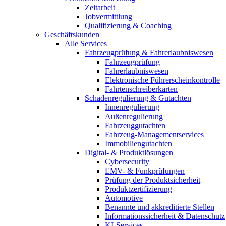
Zeitarbeit
Jobvermittlung
Qualifizierung & Coaching
Geschäftskunden
Alle Services
Fahrzeugprüfung & Fahrerlaubniswesen
Fahrzeugprüfung
Fahrerlaubniswesen
Elektronische Führerscheinkontrolle
Fahrtenschreiberkarten
Schadenregulierung & Gutachten
Innenregulierung
Außenregulierung
Fahrzeuggutachten
Fahrzeug-Managementservices
Immobiliengutachten
Digital- & Produktlösungen
Cybersecurity
EMV- & Funkprüfungen
Prüfung der Produktsicherheit
Produktzertifizierung
Automotive
Benannte und akkreditierte Stellen
Informationssicherheit & Datenschutz
KI-Services