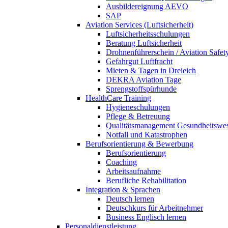
Ausbildereignung AEVO
SAP
Aviation Services (Luftsicherheit)
Luftsicherheitsschulungen
Beratung Luftsicherheit
Drohnenführerschein / Aviation Safet
Gefahrgut Luftfracht
Mieten & Tagen in Dreieich
DEKRA Aviation Tage
Sprengstoffspürhunde
HealthCare Training
Hygieneschulungen
Pflege & Betreuung
Qualitätsmanagement Gesundheitswe
Notfall und Katastrophen
Berufsorientierung & Bewerbung
Berufsorientierung
Coaching
Arbeitsaufnahme
Berufliche Rehabilitation
Integration & Sprachen
Deutsch lernen
Deutschkurs für Arbeitnehmer
Business Englisch lernen
Personaldienstleistung