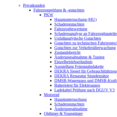
Privatkunden
Fahrzeugprüfung & -gutachten
PKW
Hauptuntersuchung (HU)
Schadengutachten
Fahrzeugbewertung
Schadensanalyse an Fahrzeugbauteile
Unfallanalytische Gutachten
Gutachten zu technischen Fahrzeugs
Gutachten zur Verkehrsüberwachung
Zustandsbericht
Änderungsabnahme & Tuning
Einzelbetriebserlaubnis
Ausstellung Feinstaubplakette
DEKRA Siegel für Gebrauchtfahrzeu
DEKRA Reparatur Stundensätze
DMSB-Wagenpass und DMSB-Kraftf
Batterietest für Elektroautos
Ladekabel Prüfung nach DGUV V3
Motorrad
Hauptuntersuchung
Schadengutachten
Änderungsabnahme
Oldtimer & Youngtimer