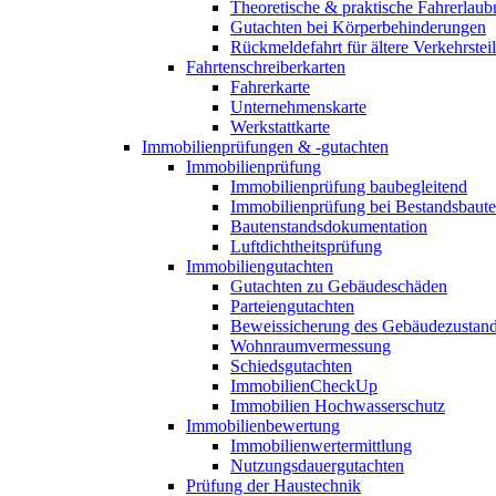
Theoretische & praktische Fahrerlaub
Gutachten bei Körperbehinderungen
Rückmeldefahrt für ältere Verkehrste
Fahrtenschreiberkarten
Fahrerkarte
Unternehmenskarte
Werkstattkarte
Immobilienprüfungen & -gutachten
Immobilienprüfung
Immobilienprüfung baubegleitend
Immobilienprüfung bei Bestandsbaut
Bautenstandsdokumentation
Luftdichtheitsprüfung
Immobiliengutachten
Gutachten zu Gebäudeschäden
Parteiengutachten
Beweissicherung des Gebäudezustan
Wohnraumvermessung
Schiedsgutachten
ImmobilienCheckUp
Immobilien Hochwasserschutz
Immobilienbewertung
Immobilienwertermittlung
Nutzungsdauergutachten
Prüfung der Haustechnik