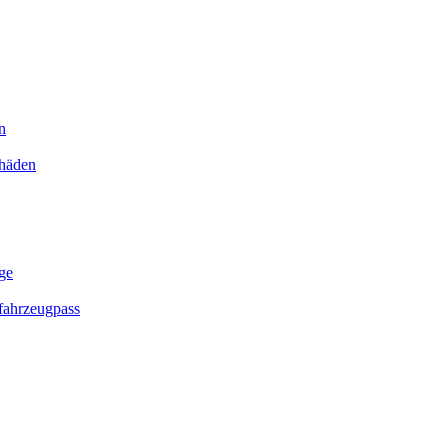
n
chäden
ge
ahrzeugpass