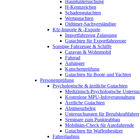
Hauptuntersuchung
H-Kennzeichen
Schadengutachten
Wertgutachten
Oldtimer-Sachverständige
Kfz-Importe & -Exporte
Importfahrzeug Zulassung
Gutachten für Exportfahrzeuge
Sonstige Fahrzeuge & Schiffe
Caravan & Wohnmobil
Fahrrad
Anhänger
Kutschenprüfung
Gutachten für Boote und Yachten
Personenprüfung
Psychologische & ärztliche Gutachten
Medizinisch-Psychologische Unters
Kostenlose MPU-Infoveranstaltung
Ärztliche Gutachten
Abstinenzbeleg
Untersuchungen für Berufskraftfahrer
Seminare zum Punkteabbau
Mobilitäts-Check für Autofahrende
Gutachten für Waffenbesitzer
Fahrerlaubnis