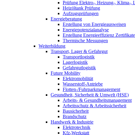
Prüfung Elektro-, Heizung-, Klima-, 
Heizöltank Prüfung
Aufzugsprüfungen
Energieberatung
Erstellung von Energieausweisen
Energiepotenzialanalyse
Erstellung Energieeffizienz Zertifikate
Thermische Messungen
Weiterbildung
Transport, Lager & Gefahrgut
Transportlogistik
Lagerlogistik
Gefahrgutlogistik
Future Mobility
Elektromobilität
Wasserstoff-Antriebe
Flotten-/Fuhrparkmanagement
Gesundheit, Sicherheit & Umwelt (HSE)
Arbeits- & Gesundheitsmanagement
Arbeitsschutz & Arbeitssicherheit
Bausicherheit
Brandschutz
Handwerk & Industrie
Elektrotechnik
Kfz-Werkstatt