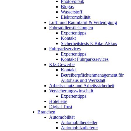
Photovoltaik
Biogas
Wasserstoff
Elektromobilität
Luft- und Raumfahrt & Verteidigung
Fahrraddienstleistungen
Expertentipps
Kontakt
Sicherheitstests E-Bike-Akkus
Fuhrparkservices
Expertentipps
Kontakt Fuhrparkservices
Kfz-Gewerbe
Kontakt
Betreiberpflichtenmanagement für
Autohaus und Werkstatt
Arbeitsschutz und Arbeitssicherheit
Versicherungswirtschaft
Expertentipps
Hotellerie
Digital Trust
Branchen
Automobilität
Automobilhersteller
Automobilzulieferer