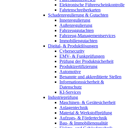
Elektronische Führerscheinkontrolle
Fahrtenschreiberkarten
Schadenregulierung & Gutachten
Innenregulierung
Außenregulierung
Fahrzeuggutachten
Fahrzeug-Managementservices
Immobiliengutachten
Digital- & Produktlösungen
Cybersecurity
EMV- & Funkprüfungen
Prüfung der Produktsicherheit
Produktzertifizierung
Automotive
Benannte und akkreditierte Stellen
Informationssicherheit &
Datenschutz
KI-Services
Industrieprüfung
Maschinen- & Gerätesicherheit
Anlagentechnik
Material & Werkstoffprüfung
Aufzugs- & Fördertechnik
Bau- & Immobilienqualität