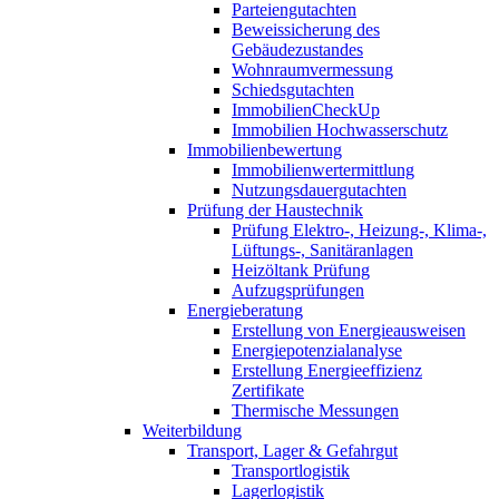
Parteiengutachten
Beweissicherung des
Gebäudezustandes
Wohnraumvermessung
Schiedsgutachten
ImmobilienCheckUp
Immobilien Hochwasserschutz
Immobilienbewertung
Immobilienwertermittlung
Nutzungsdauergutachten
Prüfung der Haustechnik
Prüfung Elektro-, Heizung-, Klima-,
Lüftungs-, Sanitäranlagen
Heizöltank Prüfung
Aufzugsprüfungen
Energieberatung
Erstellung von Energieausweisen
Energiepotenzialanalyse
Erstellung Energieeffizienz
Zertifikate
Thermische Messungen
Weiterbildung
Transport, Lager & Gefahrgut
Transportlogistik
Lagerlogistik