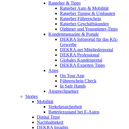
Ratgeber & Tipps
Ratgeber Auto & Mobilität
Ratgeber Tuning & Umbauten
Ratgeber Führerschein
Ratgeber Geschäftskunden
Oldtimer und Youngtimer-Tipps
Kundenmagazine & Portale
DEKRA Infoportal für das Kfz-
Gewerbe
DEKRA.net Mitgliederportal
DEKRA Professional
Globales Kundenportal
DEKRA Experten Tipps
Apps
On Tour App
Führerschein Check
In Safe Hands
Ansprechpartner
Stories
Mobilität
Verkehrssicherheit
Batteriezustand bei E-Autos
Digital Trust
Nachhaltigkeit
DEKRA Insights