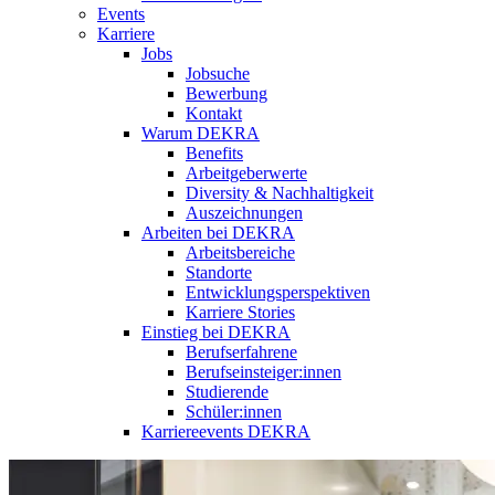
Events
Karriere
Jobs
Jobsuche
Bewerbung
Kontakt
Warum DEKRA
Benefits
Arbeitgeberwerte
Diversity & Nachhaltigkeit
Auszeichnungen
Arbeiten bei DEKRA
Arbeitsbereiche
Standorte
Entwicklungsperspektiven
Karriere Stories
Einstieg bei DEKRA
Berufserfahrene
Berufseinsteiger:innen
Studierende
Schüler:innen
Karriereevents DEKRA