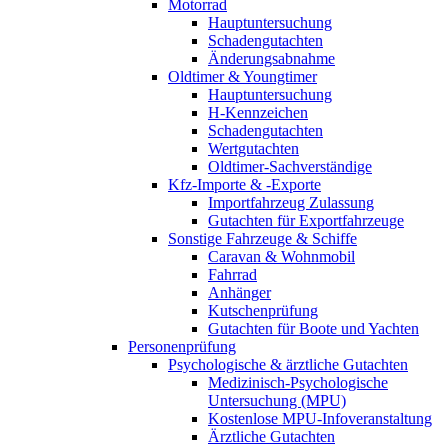
Motorrad
Hauptuntersuchung
Schadengutachten
Änderungsabnahme
Oldtimer & Youngtimer
Hauptuntersuchung
H-Kennzeichen
Schadengutachten
Wertgutachten
Oldtimer-Sachverständige
Kfz-Importe & -Exporte
Importfahrzeug Zulassung
Gutachten für Exportfahrzeuge
Sonstige Fahrzeuge & Schiffe
Caravan & Wohnmobil
Fahrrad
Anhänger
Kutschenprüfung
Gutachten für Boote und Yachten
Personenprüfung
Psychologische & ärztliche Gutachten
Medizinisch-Psychologische
Untersuchung (MPU)
Kostenlose MPU-Infoveranstaltung
Ärztliche Gutachten