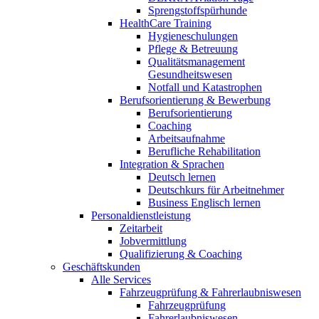
Sprengstoffspürhunde
HealthCare Training
Hygieneschulungen
Pflege & Betreuung
Qualitätsmanagement
Gesundheitswesen
Notfall und Katastrophen
Berufsorientierung & Bewerbung
Berufsorientierung
Coaching
Arbeitsaufnahme
Berufliche Rehabilitation
Integration & Sprachen
Deutsch lernen
Deutschkurs für Arbeitnehmer
Business Englisch lernen
Personaldienstleistung
Zeitarbeit
Jobvermittlung
Qualifizierung & Coaching
Geschäftskunden
Alle Services
Fahrzeugprüfung & Fahrerlaubniswesen
Fahrzeugprüfung
Fahrerlaubniswesen