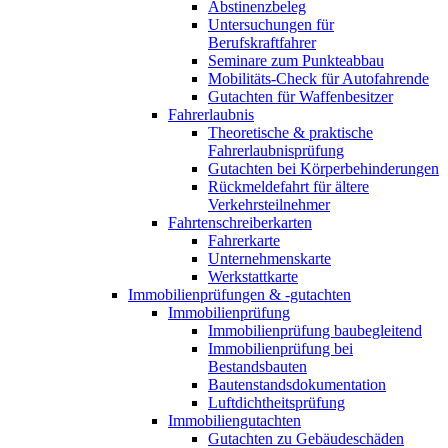
Abstinenzbeleg
Untersuchungen für
Berufskraftfahrer
Seminare zum Punkteabbau
Mobilitäts-Check für Autofahrende
Gutachten für Waffenbesitzer
Fahrerlaubnis
Theoretische & praktische
Fahrerlaubnisprüfung
Gutachten bei Körperbehinderungen
Rückmeldefahrt für ältere
Verkehrsteilnehmer
Fahrtenschreiberkarten
Fahrerkarte
Unternehmenskarte
Werkstattkarte
Immobilienprüfungen & -gutachten
Immobilienprüfung
Immobilienprüfung baubegleitend
Immobilienprüfung bei
Bestandsbauten
Bautenstandsdokumentation
Luftdichtheitsprüfung
Immobiliengutachten
Gutachten zu Gebäudeschäden