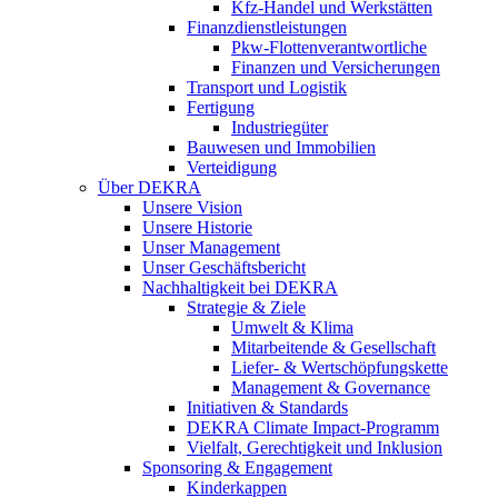
Kfz-Handel und Werkstätten
Finanzdienstleistungen
Pkw‑Flottenverantwortliche
Finanzen und Versicherungen
Transport und Logistik
Fertigung
Industriegüter
Bauwesen und Immobilien
Verteidigung
Über DEKRA
Unsere Vision
Unsere Historie
Unser Management
Unser Geschäftsbericht
Nachhaltigkeit bei DEKRA
Strategie & Ziele
Umwelt & Klima
Mitarbeitende & Gesellschaft
Liefer- & Wertschöpfungskette
Management & Governance
Initiativen & Standards
DEKRA Climate Impact-Programm
Vielfalt, Gerechtigkeit und Inklusion​
Sponsoring & Engagement
Kinderkappen