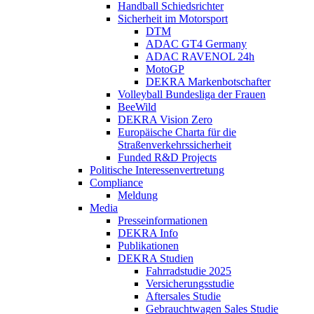
Handball Schiedsrichter
Sicherheit im Motorsport
DTM
ADAC GT4 Germany
ADAC RAVENOL 24h
MotoGP
DEKRA Markenbotschafter
Volleyball Bundesliga der Frauen
BeeWild
DEKRA Vision Zero
Europäische Charta für die
Straßenverkehrssicherheit
Funded R&D Projects
Politische Interessenvertretung
Compliance
Meldung
Media
Presseinformationen
DEKRA Info
Publikationen
DEKRA Studien
Fahrradstudie 2025
Versicherungsstudie
Aftersales Studie
Gebrauchtwagen Sales Studie