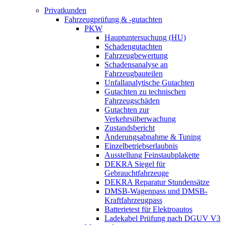
Privatkunden
Fahrzeugprüfung & -gutachten
PKW
Hauptuntersuchung (HU)
Schadengutachten
Fahrzeugbewertung
Schadensanalyse an
Fahrzeugbauteilen
Unfallanalytische Gutachten
Gutachten zu technischen
Fahrzeugschäden
Gutachten zur
Verkehrsüberwachung
Zustandsbericht
Änderungsabnahme & Tuning
Einzelbetriebserlaubnis
Ausstellung Feinstaubplakette
DEKRA Siegel für
Gebrauchtfahrzeuge
DEKRA Reparatur Stundensätze
DMSB-Wagenpass und DMSB-
Kraftfahrzeugpass
Batterietest für Elektroautos
Ladekabel Prüfung nach DGUV V3