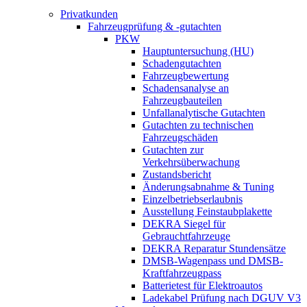
Privatkunden
Fahrzeugprüfung & -gutachten
PKW
Hauptuntersuchung (HU)
Schadengutachten
Fahrzeugbewertung
Schadensanalyse an
Fahrzeugbauteilen
Unfallanalytische Gutachten
Gutachten zu technischen
Fahrzeugschäden
Gutachten zur
Verkehrsüberwachung
Zustandsbericht
Änderungsabnahme & Tuning
Einzelbetriebserlaubnis
Ausstellung Feinstaubplakette
DEKRA Siegel für
Gebrauchtfahrzeuge
DEKRA Reparatur Stundensätze
DMSB-Wagenpass und DMSB-
Kraftfahrzeugpass
Batterietest für Elektroautos
Ladekabel Prüfung nach DGUV V3