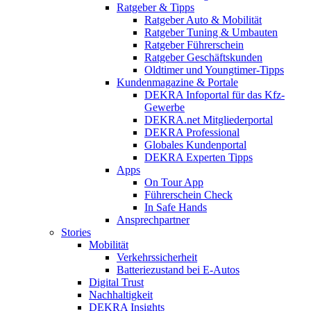
Ratgeber & Tipps
Ratgeber Auto & Mobilität
Ratgeber Tuning & Umbauten
Ratgeber Führerschein
Ratgeber Geschäftskunden
Oldtimer und Youngtimer-Tipps
Kundenmagazine & Portale
DEKRA Infoportal für das Kfz-
Gewerbe
DEKRA.net Mitgliederportal
DEKRA Professional
Globales Kundenportal
DEKRA Experten Tipps
Apps
On Tour App
Führerschein Check
In Safe Hands
Ansprechpartner
Stories
Mobilität
Verkehrssicherheit
Batteriezustand bei E-Autos
Digital Trust
Nachhaltigkeit
DEKRA Insights