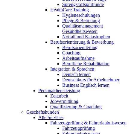
Sprengstoffspürhunde
HealthCare Training
Hygieneschulungen
Pflege & Betreuung
Qualitätsmanagement
Gesundheitswesen
Notfall und Katastrophen
Berufsorientierung & Bewerbung
Berufsorientierung
Coaching
Arbeitsaufnahme
Berufliche Rehabilitation
Integration & Sprachen
Deutsch lernen
Deutschkurs für Arbeitnehmer
Business Englisch lernen
Personaldienstleistung
Zeitarbeit
Jobvermittlung
Qualifizierung & Coaching
Geschäftskunden
Alle Services
Fahrzeugprüfung & Fahrerlaubniswesen
Fahrzeugprüfung
Fahrerlaubniswesen