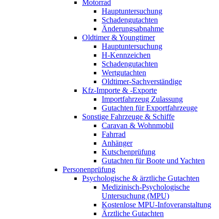
Motorrad
Hauptuntersuchung
Schadengutachten
Änderungsabnahme
Oldtimer & Youngtimer
Hauptuntersuchung
H-Kennzeichen
Schadengutachten
Wertgutachten
Oldtimer-Sachverständige
Kfz-Importe & -Exporte
Importfahrzeug Zulassung
Gutachten für Exportfahrzeuge
Sonstige Fahrzeuge & Schiffe
Caravan & Wohnmobil
Fahrrad
Anhänger
Kutschenprüfung
Gutachten für Boote und Yachten
Personenprüfung
Psychologische & ärztliche Gutachten
Medizinisch-Psychologische
Untersuchung (MPU)
Kostenlose MPU-Infoveranstaltung
Ärztliche Gutachten