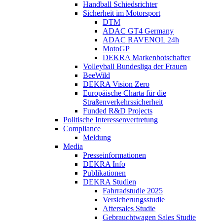
Handball Schiedsrichter
Sicherheit im Motorsport
DTM
ADAC GT4 Germany
ADAC RAVENOL 24h
MotoGP
DEKRA Markenbotschafter
Volleyball Bundesliga der Frauen
BeeWild
DEKRA Vision Zero
Europäische Charta für die
Straßenverkehrssicherheit
Funded R&D Projects
Politische Interessenvertretung
Compliance
Meldung
Media
Presseinformationen
DEKRA Info
Publikationen
DEKRA Studien
Fahrradstudie 2025
Versicherungsstudie
Aftersales Studie
Gebrauchtwagen Sales Studie