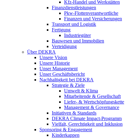
Kfz-Handel und Werkstätten
Finanzdienstleistungen
Pkw‑Flottenverantwortliche
Finanzen und Versicherungen
Transport und Logistik
Fertigung
Industriegüter
Bauwesen und Immobilien
Verteidigung
Über DEKRA
Unsere Vision
Unsere Historie
Unser Management
Unser Geschäftsbericht
Nachhaltigkeit bei DEKRA
Strategie & Ziele
Umwelt & Klima
Mitarbeitende & Gesellschaft
Liefer- & Wertschöpfungskette
Management & Governance
Initiativen & Standards
DEKRA Climate Impact-Programm
Vielfalt, Gerechtigkeit und Inklusion​
Sponsoring & Engagement
Kinderkappen