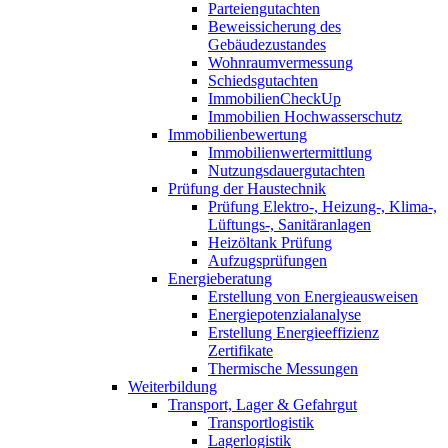
Parteiengutachten
Beweissicherung des
Gebäudezustandes
Wohnraumvermessung
Schiedsgutachten
ImmobilienCheckUp
Immobilien Hochwasserschutz
Immobilienbewertung
Immobilienwertermittlung
Nutzungsdauergutachten
Prüfung der Haustechnik
Prüfung Elektro-, Heizung-, Klima-,
Lüftungs-, Sanitäranlagen
Heizöltank Prüfung
Aufzugsprüfungen
Energieberatung
Erstellung von Energieausweisen
Energiepotenzialanalyse
Erstellung Energieeffizienz
Zertifikate
Thermische Messungen
Weiterbildung
Transport, Lager & Gefahrgut
Transportlogistik
Lagerlogistik