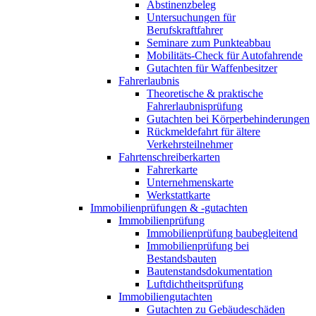
Abstinenzbeleg
Untersuchungen für
Berufskraftfahrer
Seminare zum Punkteabbau
Mobilitäts-Check für Autofahrende
Gutachten für Waffenbesitzer
Fahrerlaubnis
Theoretische & praktische
Fahrerlaubnisprüfung
Gutachten bei Körperbehinderungen
Rückmeldefahrt für ältere
Verkehrsteilnehmer
Fahrtenschreiberkarten
Fahrerkarte
Unternehmenskarte
Werkstattkarte
Immobilienprüfungen & -gutachten
Immobilienprüfung
Immobilienprüfung baubegleitend
Immobilienprüfung bei
Bestandsbauten
Bautenstandsdokumentation
Luftdichtheitsprüfung
Immobiliengutachten
Gutachten zu Gebäudeschäden