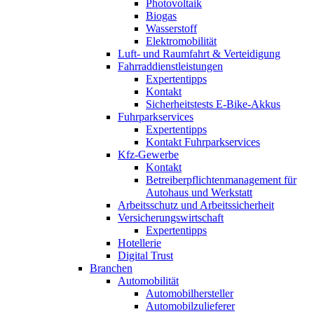
Photovoltaik
Biogas
Wasserstoff
Elektromobilität
Luft- und Raumfahrt & Verteidigung
Fahrraddienstleistungen
Expertentipps
Kontakt
Sicherheitstests E-Bike-Akkus
Fuhrparkservices
Expertentipps
Kontakt Fuhrparkservices
Kfz-Gewerbe
Kontakt
Betreiberpflichtenmanagement für
Autohaus und Werkstatt
Arbeitsschutz und Arbeitssicherheit
Versicherungswirtschaft
Expertentipps
Hotellerie
Digital Trust
Branchen
Automobilität
Automobilhersteller
Automobilzulieferer