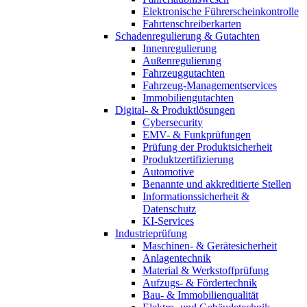
Elektronische Führerscheinkontrolle
Fahrtenschreiberkarten
Schadenregulierung & Gutachten
Innenregulierung
Außenregulierung
Fahrzeuggutachten
Fahrzeug-Managementservices
Immobiliengutachten
Digital- & Produktlösungen
Cybersecurity
EMV- & Funkprüfungen
Prüfung der Produktsicherheit
Produktzertifizierung
Automotive
Benannte und akkreditierte Stellen
Informationssicherheit &
Datenschutz
KI-Services
Industrieprüfung
Maschinen- & Gerätesicherheit
Anlagentechnik
Material & Werkstoffprüfung
Aufzugs- & Fördertechnik
Bau- & Immobilienqualität