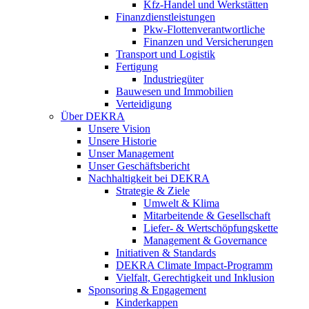
Kfz-Handel und Werkstätten
Finanzdienstleistungen
Pkw‑Flottenverantwortliche
Finanzen und Versicherungen
Transport und Logistik
Fertigung
Industriegüter
Bauwesen und Immobilien
Verteidigung
Über DEKRA
Unsere Vision
Unsere Historie
Unser Management
Unser Geschäftsbericht
Nachhaltigkeit bei DEKRA
Strategie & Ziele
Umwelt & Klima
Mitarbeitende & Gesellschaft
Liefer- & Wertschöpfungskette
Management & Governance
Initiativen & Standards
DEKRA Climate Impact-Programm
Vielfalt, Gerechtigkeit und Inklusion​
Sponsoring & Engagement
Kinderkappen