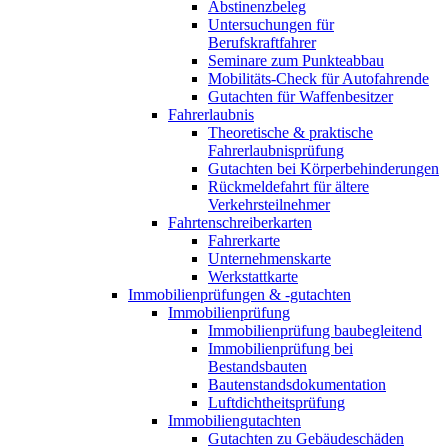
Abstinenzbeleg
Untersuchungen für
Berufskraftfahrer
Seminare zum Punkteabbau
Mobilitäts-Check für Autofahrende
Gutachten für Waffenbesitzer
Fahrerlaubnis
Theoretische & praktische
Fahrerlaubnisprüfung
Gutachten bei Körperbehinderungen
Rückmeldefahrt für ältere
Verkehrsteilnehmer
Fahrtenschreiberkarten
Fahrerkarte
Unternehmenskarte
Werkstattkarte
Immobilienprüfungen & -gutachten
Immobilienprüfung
Immobilienprüfung baubegleitend
Immobilienprüfung bei
Bestandsbauten
Bautenstandsdokumentation
Luftdichtheitsprüfung
Immobiliengutachten
Gutachten zu Gebäudeschäden