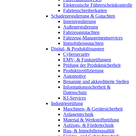
Elektronische Führerscheinkontrolle
Fahrtenschreiberkarten
Schadenregulierung & Gutachten
Innenregulierung
Außenregulierung
Fahrzeuggutachten
Fahrzeug-Managementservices
Immobiliengutachten
Digital- & Produktlösungen
Cybersecurity
EMV- & Funkprüfungen
Prüfung der Produktsicherheit
Produktzertifizierung
Automotive
Benannte und akkreditierte Stellen
Informationssicherheit &
Datenschutz
KI-Services
Industrieprüfung
Maschinen- & Gerätesicherheit
Anlagentechnik
Material & Werkstoffprüfung
Aufzugs- & Fördertechnik
Bau- & Immobilienqualität