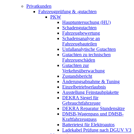
Privatkunden
Fahrzeugprüfung & -gutachten
PKW
Hauptuntersuchung (HU)
Schadengutachten
Fahrzeugbewertung
Schadensanalyse an
Fahrzeugbauteilen
Unfallanalytische Gutachten
Gutachten zu technischen
Fahrzeugschäden
Gutachten zur
Verkehrsüberwachung
Zustandsbericht
Änderungsabnahme & Tuning
Einzelbetriebserlaubnis
Ausstellung Feinstaubplakette
DEKRA Siegel für
Gebrauchtfahrzeuge
DEKRA Reparatur Stundensätze
DMSB-Wagenpass und DMSB-
Kraftfahrzeugpass
Batterietest für Elektroautos
Ladekabel Prüfung nach DGUV V3