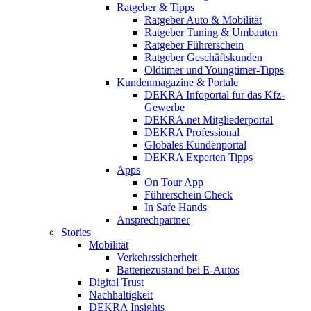
Ratgeber & Tipps
Ratgeber Auto & Mobilität
Ratgeber Tuning & Umbauten
Ratgeber Führerschein
Ratgeber Geschäftskunden
Oldtimer und Youngtimer-Tipps
Kundenmagazine & Portale
DEKRA Infoportal für das Kfz-
Gewerbe
DEKRA.net Mitgliederportal
DEKRA Professional
Globales Kundenportal
DEKRA Experten Tipps
Apps
On Tour App
Führerschein Check
In Safe Hands
Ansprechpartner
Stories
Mobilität
Verkehrssicherheit
Batteriezustand bei E-Autos
Digital Trust
Nachhaltigkeit
DEKRA Insights