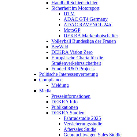
Handball Schiedsrichter
Sicherheit im Motorsport
DTM
ADAC GT4 Germany
ADAC RAVENOL 24h
MotoGP
DEKRA Markenbotschafter
Volleyball Bundesliga der Frauen
BeeWild
DEKRA Vision Zero
Europäische Charta für die
Straßenverkehrssicherheit
Funded R&D Projects
Politische Interessenvertretung
Compliance
Meldung
Media
Presseinformationen
DEKRA Info
Publikationen
DEKRA Studien
Fahrradstudie 2025
Versicherungsstudie
Aftersales Studie
Gebrauchtwagen Sales Studie