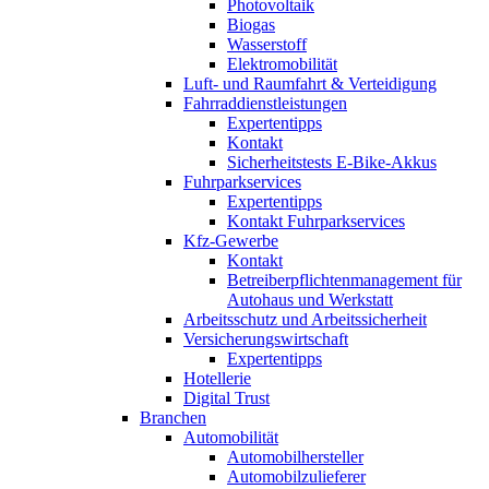
Photovoltaik
Biogas
Wasserstoff
Elektromobilität
Luft- und Raumfahrt & Verteidigung
Fahrraddienstleistungen
Expertentipps
Kontakt
Sicherheitstests E-Bike-Akkus
Fuhrparkservices
Expertentipps
Kontakt Fuhrparkservices
Kfz-Gewerbe
Kontakt
Betreiberpflichtenmanagement für
Autohaus und Werkstatt
Arbeitsschutz und Arbeitssicherheit
Versicherungswirtschaft
Expertentipps
Hotellerie
Digital Trust
Branchen
Automobilität
Automobilhersteller
Automobilzulieferer