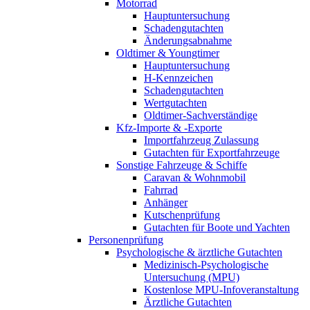
Motorrad
Hauptuntersuchung
Schadengutachten
Änderungsabnahme
Oldtimer & Youngtimer
Hauptuntersuchung
H-Kennzeichen
Schadengutachten
Wertgutachten
Oldtimer-Sachverständige
Kfz-Importe & -Exporte
Importfahrzeug Zulassung
Gutachten für Exportfahrzeuge
Sonstige Fahrzeuge & Schiffe
Caravan & Wohnmobil
Fahrrad
Anhänger
Kutschenprüfung
Gutachten für Boote und Yachten
Personenprüfung
Psychologische & ärztliche Gutachten
Medizinisch-Psychologische
Untersuchung (MPU)
Kostenlose MPU-Infoveranstaltung
Ärztliche Gutachten