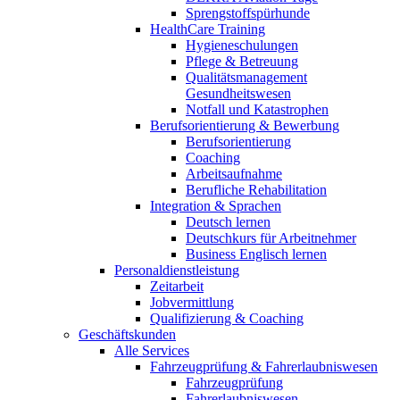
Sprengstoffspürhunde
HealthCare Training
Hygieneschulungen
Pflege & Betreuung
Qualitätsmanagement
Gesundheitswesen
Notfall und Katastrophen
Berufsorientierung & Bewerbung
Berufsorientierung
Coaching
Arbeitsaufnahme
Berufliche Rehabilitation
Integration & Sprachen
Deutsch lernen
Deutschkurs für Arbeitnehmer
Business Englisch lernen
Personaldienstleistung
Zeitarbeit
Jobvermittlung
Qualifizierung & Coaching
Geschäftskunden
Alle Services
Fahrzeugprüfung & Fahrerlaubniswesen
Fahrzeugprüfung
Fahrerlaubniswesen