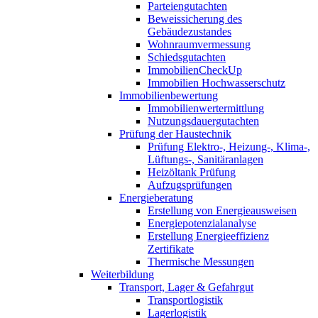
Parteiengutachten
Beweissicherung des
Gebäudezustandes
Wohnraumvermessung
Schiedsgutachten
ImmobilienCheckUp
Immobilien Hochwasserschutz
Immobilienbewertung
Immobilienwertermittlung
Nutzungsdauergutachten
Prüfung der Haustechnik
Prüfung Elektro-, Heizung-, Klima-,
Lüftungs-, Sanitäranlagen
Heizöltank Prüfung
Aufzugsprüfungen
Energieberatung
Erstellung von Energieausweisen
Energiepotenzialanalyse
Erstellung Energieeffizienz
Zertifikate
Thermische Messungen
Weiterbildung
Transport, Lager & Gefahrgut
Transportlogistik
Lagerlogistik