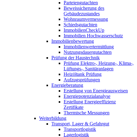
Parteiengutachten
Beweissicherung des
Gebäudezustandes
Wohnraumvermessung
Schiedsgutachten
ImmobilienCheckUp
Immobilien Hochwasserschutz
Immobilienbewertung
Immobilienwertermittlung
Nutzungsdauergutachten
Prüfung der Haustechnik
Prüfung Elektro-, Heizung-, Klima-,
Lüftungs-, Sanitäranlagen
Heizöltank Prüfung
Aufzugsprüfungen
Energieberatung
Erstellung von Energieausweisen
Energiepotenzialanalyse
Erstellung Energieeffizienz
Zertifikate
Thermische Messungen
Weiterbildung
Transport, Lager & Gefahrgut
Transportlogistik
Lagerlogistik