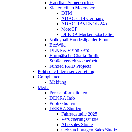
Handball Schiedsrichter
Sicherheit im Motorsport
DTM
ADAC GT4 Germany
ADAC RAVENOL 24h
MotoGP
DEKRA Markenbotschafter
Volleyball Bundesliga der Frauen
BeeWild
DEKRA Vision Zero
Europäische Charta für die
Straßenverkehrssicherheit
Funded R&D Projects
Politische Interessenvertretung
Compliance
Meldung
Media
Presseinformationen
DEKRA Info
Publikationen
DEKRA Studien
Fahrradstudie 2025
Versicherungsstudie
Aftersales Studie
Gebrauchtwagen Sales Studie