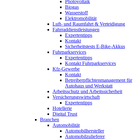
Photovoltaik
Biogas
Wasserstoff
Elektromobilität
Luft- und Raumfahrt & Verteidigung
Fahrraddienstleistungen
Expertentipps
Kontakt
Sicherheitstests E-Bike-Akkus
Fuhrparkservices
Expertentipps
Kontakt Fuhrparkservices
Kfz-Gewerbe
Kontakt
Betreiberpflichtenmanagement für
Autohaus und Werkstatt
Arbeitsschutz und Arbeitssicherheit
Versicherungswirtschaft
Expertentipps
Hotellerie
Digital Trust
Branchen
Automobilität
Automobilhersteller
Automobilzulieferer