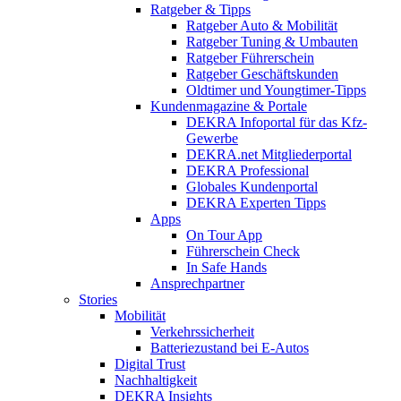
Ratgeber & Tipps
Ratgeber Auto & Mobilität
Ratgeber Tuning & Umbauten
Ratgeber Führerschein
Ratgeber Geschäftskunden
Oldtimer und Youngtimer-Tipps
Kundenmagazine & Portale
DEKRA Infoportal für das Kfz-
Gewerbe
DEKRA.net Mitgliederportal
DEKRA Professional
Globales Kundenportal
DEKRA Experten Tipps
Apps
On Tour App
Führerschein Check
In Safe Hands
Ansprechpartner
Stories
Mobilität
Verkehrssicherheit
Batteriezustand bei E-Autos
Digital Trust
Nachhaltigkeit
DEKRA Insights