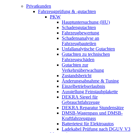
Privatkunden
Fahrzeugprüfung & -gutachten
PKW
Hauptuntersuchung (HU)
Schadengutachten
Fahrzeugbewertung
Schadensanalyse an
Fahrzeugbauteilen
Unfallanalytische Gutachten
Gutachten zu technischen
Fahrzeugschäden
Gutachten zur
Verkehrsüberwachung
Zustandsbericht
Änderungsabnahme & Tuning
Einzelbetriebserlaubnis
Ausstellung Feinstaubplakette
DEKRA Siegel für
Gebrauchtfahrzeuge
DEKRA Reparatur Stundensätze
DMSB-Wagenpass und DMSB-
Kraftfahrzeugpass
Batterietest für Elektroautos
Ladekabel Prüfung nach DGUV V3