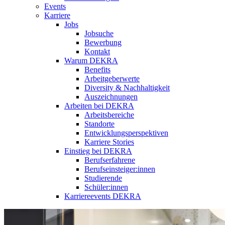
Events
Karriere
Jobs
Jobsuche
Bewerbung
Kontakt
Warum DEKRA
Benefits
Arbeitgeberwerte
Diversity & Nachhaltigkeit
Auszeichnungen
Arbeiten bei DEKRA
Arbeitsbereiche
Standorte
Entwicklungsperspektiven
Karriere Stories
Einstieg bei DEKRA
Berufserfahrene
Berufseinsteiger:innen
Studierende
Schüler:innen
Karriereevents DEKRA