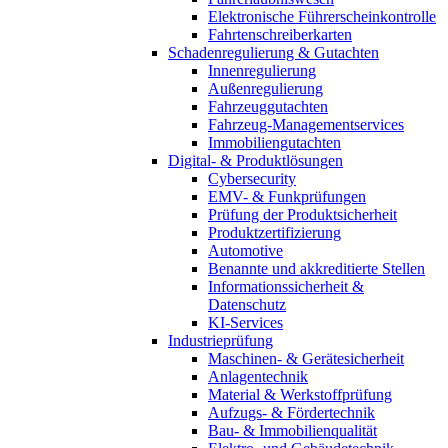
Elektronische Führerscheinkontrolle
Fahrtenschreiberkarten
Schadenregulierung & Gutachten
Innenregulierung
Außenregulierung
Fahrzeuggutachten
Fahrzeug-Managementservices
Immobiliengutachten
Digital- & Produktlösungen
Cybersecurity
EMV- & Funkprüfungen
Prüfung der Produktsicherheit
Produktzertifizierung
Automotive
Benannte und akkreditierte Stellen
Informationssicherheit &
Datenschutz
KI-Services
Industrieprüfung
Maschinen- & Gerätesicherheit
Anlagentechnik
Material & Werkstoffprüfung
Aufzugs- & Fördertechnik
Bau- & Immobilienqualität