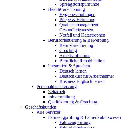
Sprengstoffspürhunde
HealthCare Training
Hygieneschulungen
Pflege & Betreuung
Qualitätsmanagement
Gesundheitswesen
Notfall und Katastrophen
Berufsorientierung & Bewerbung
Berufsorientierung
Coaching
Arbeitsaufnahme
Berufliche Rehabilitation
Integration & Sprachen
Deutsch lernen
Deutschkurs für Arbeitnehmer
Business Englisch lernen
Personaldienstleistung
Zeitarbeit
Jobvermittlung
Qualifizierung & Coaching
Geschäftskunden
Alle Services
Fahrzeugprüfung & Fahrerlaubniswesen
Fahrzeugprüfung
Fahrerlaubniswesen