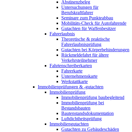
Abstinenzbeleg
Untersuchungen für
Berufskraftfahrer
Seminare zum Punkteabbau
Mobilitäts-Check für Autofahrende
Gutachten für Waffenbesitzer
Fahrerlaubnis
Theoretische & praktische
Fahrerlaubnisprüfung
Gutachten bei Körperbehinderungen
Rückmeldefahrt für ältere
Verkehrsteilnehmer
Fahrtenschreiberkarten
Fahrerkarte
Unternehmenskarte
Werkstattkarte
Immobilienprüfungen & -gutachten
Immobilienprüfung
Immobilienprüfung baubegleitend
Immobilienprüfung bei
Bestandsbauten
Bautenstandsdokumentation
Luftdichtheitsprüfung
Immobiliengutachten
Gutachten zu Gebäudeschäden