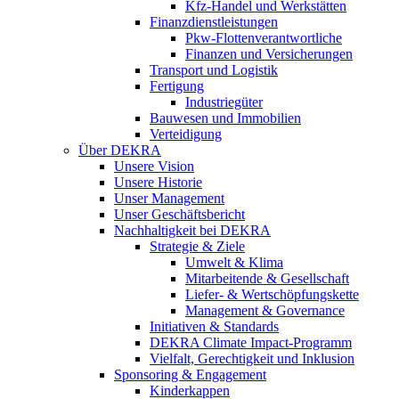
Kfz-Handel und Werkstätten
Finanzdienstleistungen
Pkw‑Flottenverantwortliche
Finanzen und Versicherungen
Transport und Logistik
Fertigung
Industriegüter
Bauwesen und Immobilien
Verteidigung
Über DEKRA
Unsere Vision
Unsere Historie
Unser Management
Unser Geschäftsbericht
Nachhaltigkeit bei DEKRA
Strategie & Ziele
Umwelt & Klima
Mitarbeitende & Gesellschaft
Liefer- & Wertschöpfungskette
Management & Governance
Initiativen & Standards
DEKRA Climate Impact-Programm
Vielfalt, Gerechtigkeit und Inklusion​
Sponsoring & Engagement
Kinderkappen