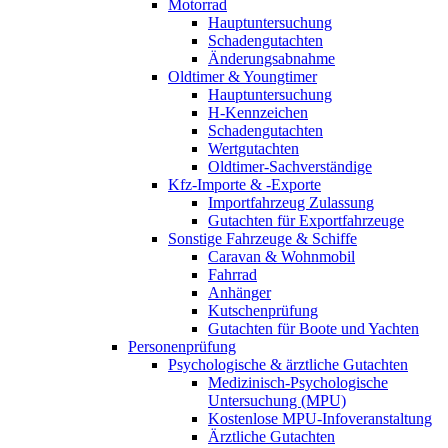
Motorrad
Hauptuntersuchung
Schadengutachten
Änderungsabnahme
Oldtimer & Youngtimer
Hauptuntersuchung
H-Kennzeichen
Schadengutachten
Wertgutachten
Oldtimer-Sachverständige
Kfz-Importe & -Exporte
Importfahrzeug Zulassung
Gutachten für Exportfahrzeuge
Sonstige Fahrzeuge & Schiffe
Caravan & Wohnmobil
Fahrrad
Anhänger
Kutschenprüfung
Gutachten für Boote und Yachten
Personenprüfung
Psychologische & ärztliche Gutachten
Medizinisch-Psychologische
Untersuchung (MPU)
Kostenlose MPU-Infoveranstaltung
Ärztliche Gutachten