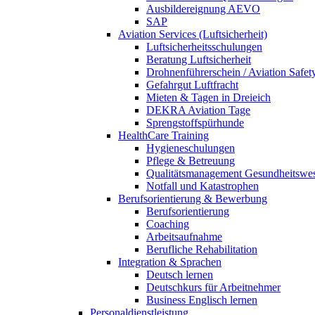
Ausbildereignung AEVO
SAP
Aviation Services (Luftsicherheit)
Luftsicherheitsschulungen
Beratung Luftsicherheit
Drohnenführerschein / Aviation Safet
Gefahrgut Luftfracht
Mieten & Tagen in Dreieich
DEKRA Aviation Tage
Sprengstoffspürhunde
HealthCare Training
Hygieneschulungen
Pflege & Betreuung
Qualitätsmanagement Gesundheitswe
Notfall und Katastrophen
Berufsorientierung & Bewerbung
Berufsorientierung
Coaching
Arbeitsaufnahme
Berufliche Rehabilitation
Integration & Sprachen
Deutsch lernen
Deutschkurs für Arbeitnehmer
Business Englisch lernen
Personaldienstleistung