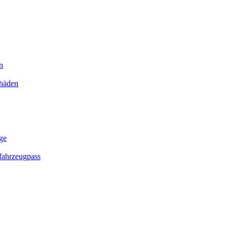
n
chäden
ge
ahrzeugpass