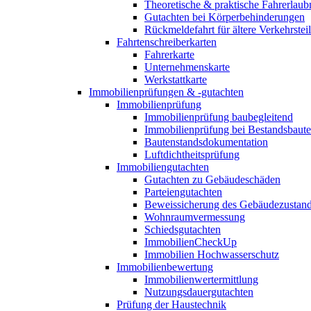
Theoretische & praktische Fahrerlaub
Gutachten bei Körperbehinderungen
Rückmeldefahrt für ältere Verkehrste
Fahrtenschreiberkarten
Fahrerkarte
Unternehmenskarte
Werkstattkarte
Immobilienprüfungen & -gutachten
Immobilienprüfung
Immobilienprüfung baubegleitend
Immobilienprüfung bei Bestandsbaut
Bautenstandsdokumentation
Luftdichtheitsprüfung
Immobiliengutachten
Gutachten zu Gebäudeschäden
Parteiengutachten
Beweissicherung des Gebäudezustan
Wohnraumvermessung
Schiedsgutachten
ImmobilienCheckUp
Immobilien Hochwasserschutz
Immobilienbewertung
Immobilienwertermittlung
Nutzungsdauergutachten
Prüfung der Haustechnik