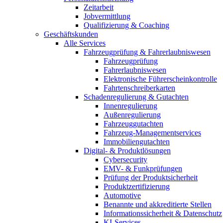
Zeitarbeit
Jobvermittlung
Qualifizierung & Coaching
Geschäftskunden
Alle Services
Fahrzeugprüfung & Fahrerlaubniswesen
Fahrzeugprüfung
Fahrerlaubniswesen
Elektronische Führerscheinkontrolle
Fahrtenschreiberkarten
Schadenregulierung & Gutachten
Innenregulierung
Außenregulierung
Fahrzeuggutachten
Fahrzeug-Managementservices
Immobiliengutachten
Digital- & Produktlösungen
Cybersecurity
EMV- & Funkprüfungen
Prüfung der Produktsicherheit
Produktzertifizierung
Automotive
Benannte und akkreditierte Stellen
Informationssicherheit & Datenschutz
KI-Services