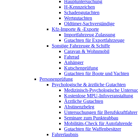
Hauptuntersuchung
H-Kennzeichen
Schadengutachten
Wertgutachten
Oldtimer-Sachverständige
Kfz-Importe & -Exporte
Importfahrzeug Zulassung
Gutachten für Exportfahrzeuge
Sonstige Fahrzeuge & Schiffe
Caravan & Wohnmobil
Fahrrad
Anhänger
Kutschenprüfung
Gutachten für Boote und Yachten
Personenprüfung
Psychologische & ärztliche Gutachten
Medizinisch-Psychologische Unters
Kostenlose MPU-Infoveranstaltung
Ärztliche Gutachten
Abstinenzbeleg
Untersuchungen für Berufskraftfahrer
Seminare zum Punkteabbau
Mobilitäts-Check für Autofahrende
Gutachten für Waffenbesitzer
Fahrerlaubnis