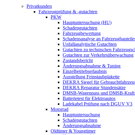
Privatkunden
Fahrzeugprüfung & -gutachten
PKW
Hauptuntersuchung (HU)
Schadengutachten
Fahrzeugbewertung
Schadensanalyse an Fahrzeugbauteile
Unfallanalytische Gutachten
Gutachten zu technischen Fahrzeugs
Gutachten zur Verkehrsüberwachung
Zustandsbericht
Änderungsabnahme & Tuning
Einzelbetriebserlaubnis
Ausstellung Feinstaubplakette
DEKRA Siegel für Gebrauchtfahrzeu
DEKRA Reparatur Stundensätze
DMSB-Wagenpass und DMSB-Kraftf
Batterietest für Elektroautos
Ladekabel Prüfung nach DGUV V3
Motorrad
Hauptuntersuchung
Schadengutachten
Änderungsabnahme
Oldtimer & Youngtimer