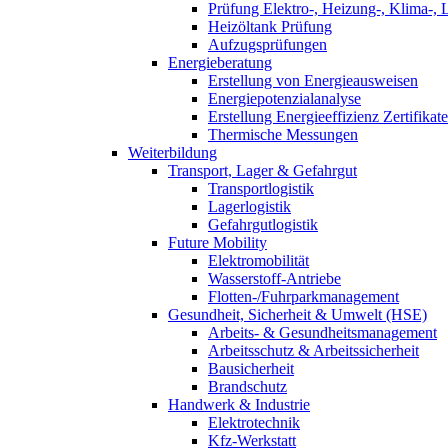
Prüfung Elektro-, Heizung-, Klima-, 
Heizöltank Prüfung
Aufzugsprüfungen
Energieberatung
Erstellung von Energieausweisen
Energiepotenzialanalyse
Erstellung Energieeffizienz Zertifikate
Thermische Messungen
Weiterbildung
Transport, Lager & Gefahrgut
Transportlogistik
Lagerlogistik
Gefahrgutlogistik
Future Mobility
Elektromobilität
Wasserstoff-Antriebe
Flotten-/Fuhrparkmanagement
Gesundheit, Sicherheit & Umwelt (HSE)
Arbeits- & Gesundheitsmanagement
Arbeitsschutz & Arbeitssicherheit
Bausicherheit
Brandschutz
Handwerk & Industrie
Elektrotechnik
Kfz-Werkstatt