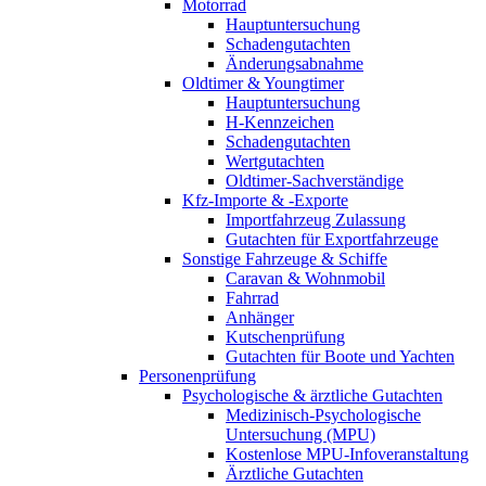
Motorrad
Hauptuntersuchung
Schadengutachten
Änderungsabnahme
Oldtimer & Youngtimer
Hauptuntersuchung
H-Kennzeichen
Schadengutachten
Wertgutachten
Oldtimer-Sachverständige
Kfz-Importe & -Exporte
Importfahrzeug Zulassung
Gutachten für Exportfahrzeuge
Sonstige Fahrzeuge & Schiffe
Caravan & Wohnmobil
Fahrrad
Anhänger
Kutschenprüfung
Gutachten für Boote und Yachten
Personenprüfung
Psychologische & ärztliche Gutachten
Medizinisch-Psychologische
Untersuchung (MPU)
Kostenlose MPU-Infoveranstaltung
Ärztliche Gutachten