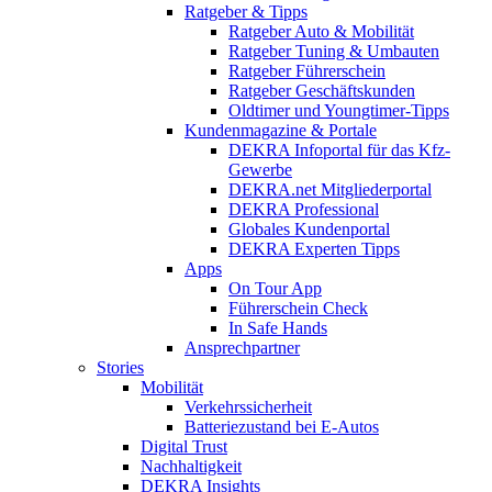
Ratgeber & Tipps
Ratgeber Auto & Mobilität
Ratgeber Tuning & Umbauten
Ratgeber Führerschein
Ratgeber Geschäftskunden
Oldtimer und Youngtimer-Tipps
Kundenmagazine & Portale
DEKRA Infoportal für das Kfz-
Gewerbe
DEKRA.net Mitgliederportal
DEKRA Professional
Globales Kundenportal
DEKRA Experten Tipps
Apps
On Tour App
Führerschein Check
In Safe Hands
Ansprechpartner
Stories
Mobilität
Verkehrssicherheit
Batteriezustand bei E-Autos
Digital Trust
Nachhaltigkeit
DEKRA Insights