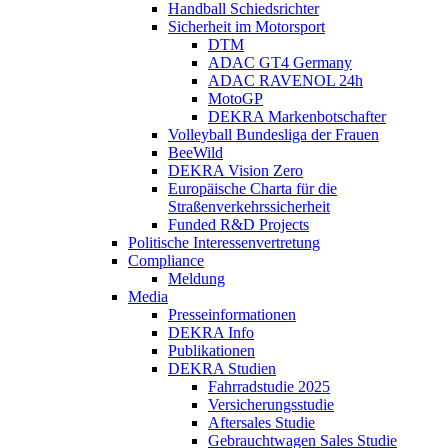
Handball Schiedsrichter
Sicherheit im Motorsport
DTM
ADAC GT4 Germany
ADAC RAVENOL 24h
MotoGP
DEKRA Markenbotschafter
Volleyball Bundesliga der Frauen
BeeWild
DEKRA Vision Zero
Europäische Charta für die
Straßenverkehrssicherheit
Funded R&D Projects
Politische Interessenvertretung
Compliance
Meldung
Media
Presseinformationen
DEKRA Info
Publikationen
DEKRA Studien
Fahrradstudie 2025
Versicherungsstudie
Aftersales Studie
Gebrauchtwagen Sales Studie