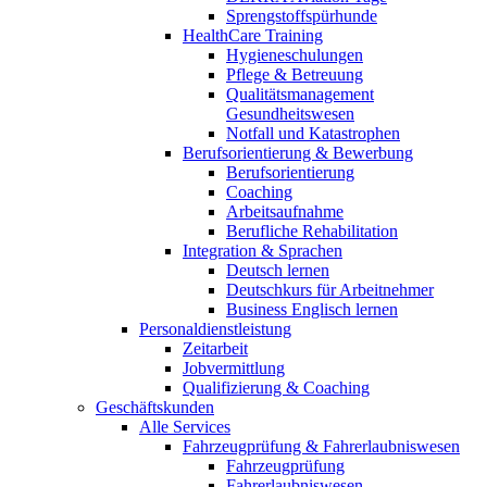
Sprengstoffspürhunde
HealthCare Training
Hygieneschulungen
Pflege & Betreuung
Qualitätsmanagement
Gesundheitswesen
Notfall und Katastrophen
Berufsorientierung & Bewerbung
Berufsorientierung
Coaching
Arbeitsaufnahme
Berufliche Rehabilitation
Integration & Sprachen
Deutsch lernen
Deutschkurs für Arbeitnehmer
Business Englisch lernen
Personaldienstleistung
Zeitarbeit
Jobvermittlung
Qualifizierung & Coaching
Geschäftskunden
Alle Services
Fahrzeugprüfung & Fahrerlaubniswesen
Fahrzeugprüfung
Fahrerlaubniswesen