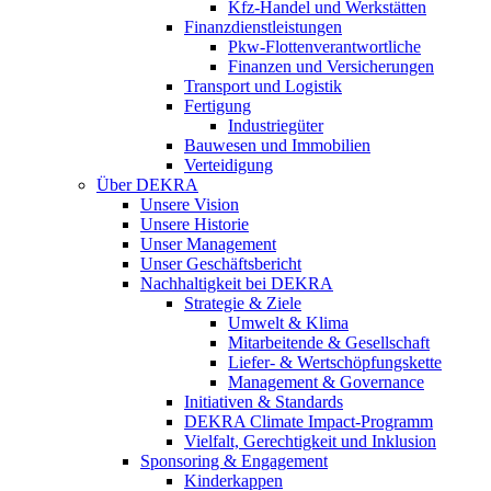
Kfz-Handel und Werkstätten
Finanzdienstleistungen
Pkw‑Flottenverantwortliche
Finanzen und Versicherungen
Transport und Logistik
Fertigung
Industriegüter
Bauwesen und Immobilien
Verteidigung
Über DEKRA
Unsere Vision
Unsere Historie
Unser Management
Unser Geschäftsbericht
Nachhaltigkeit bei DEKRA
Strategie & Ziele
Umwelt & Klima
Mitarbeitende & Gesellschaft
Liefer- & Wertschöpfungskette
Management & Governance
Initiativen & Standards
DEKRA Climate Impact-Programm
Vielfalt, Gerechtigkeit und Inklusion​
Sponsoring & Engagement
Kinderkappen