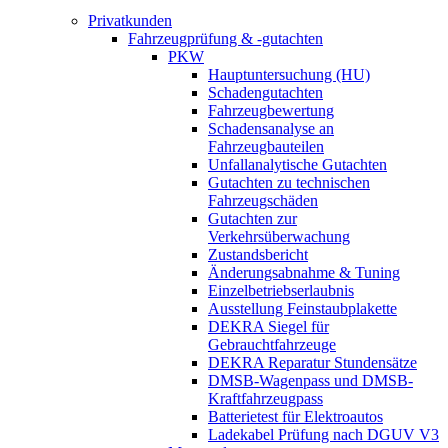
Privatkunden
Fahrzeugprüfung & -gutachten
PKW
Hauptuntersuchung (HU)
Schadengutachten
Fahrzeugbewertung
Schadensanalyse an
Fahrzeugbauteilen
Unfallanalytische Gutachten
Gutachten zu technischen
Fahrzeugschäden
Gutachten zur
Verkehrsüberwachung
Zustandsbericht
Änderungsabnahme & Tuning
Einzelbetriebserlaubnis
Ausstellung Feinstaubplakette
DEKRA Siegel für
Gebrauchtfahrzeuge
DEKRA Reparatur Stundensätze
DMSB-Wagenpass und DMSB-
Kraftfahrzeugpass
Batterietest für Elektroautos
Ladekabel Prüfung nach DGUV V3