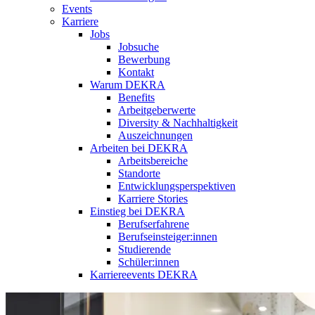
Events
Karriere
Jobs
Jobsuche
Bewerbung
Kontakt
Warum DEKRA
Benefits
Arbeitgeberwerte
Diversity & Nachhaltigkeit
Auszeichnungen
Arbeiten bei DEKRA
Arbeitsbereiche
Standorte
Entwicklungsperspektiven
Karriere Stories
Einstieg bei DEKRA
Berufserfahrene
Berufseinsteiger:innen
Studierende
Schüler:innen
Karriereevents DEKRA