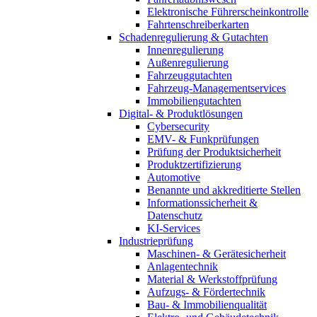
Elektronische Führerscheinkontrolle
Fahrtenschreiberkarten
Schadenregulierung & Gutachten
Innenregulierung
Außenregulierung
Fahrzeuggutachten
Fahrzeug-Managementservices
Immobiliengutachten
Digital- & Produktlösungen
Cybersecurity
EMV- & Funkprüfungen
Prüfung der Produktsicherheit
Produktzertifizierung
Automotive
Benannte und akkreditierte Stellen
Informationssicherheit &
Datenschutz
KI-Services
Industrieprüfung
Maschinen- & Gerätesicherheit
Anlagentechnik
Material & Werkstoffprüfung
Aufzugs- & Fördertechnik
Bau- & Immobilienqualität