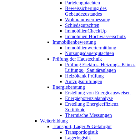
Parteiengutachten
Beweissicherung des
Gebäudezustandes
Wohnraumvermessung
Schiedsgutachten
ImmobilienCheckUp
Immobilien Hochwasserschutz
Immobilienbewertung
Immobilienwertermittlung
Nutzungsdauergutachten
Prüfung der Haustechnik
Prüfung Elektro-, Heizung-, Klima-,
Lüftungs-, Sanitäranlagen
Heizöltank Prüfung
Aufzugsprüfungen
Energieberatung
Erstellung von Energieausweisen
Energiepotenzialanalyse
Erstellung Energieeffizienz
Zertifikate
Thermische Messungen
Weiterbildung
Transport, Lager & Gefahrgut
Transportlogistik
Lagerlogistik