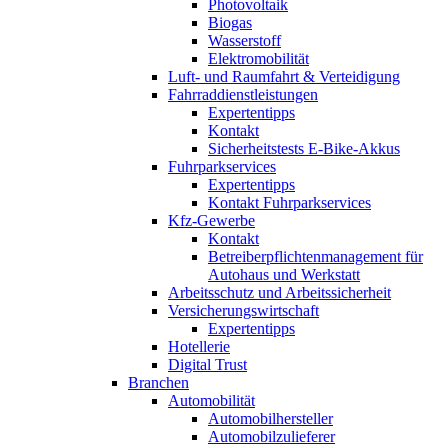
Photovoltaik
Biogas
Wasserstoff
Elektromobilität
Luft- und Raumfahrt & Verteidigung
Fahrraddienstleistungen
Expertentipps
Kontakt
Sicherheitstests E-Bike-Akkus
Fuhrparkservices
Expertentipps
Kontakt Fuhrparkservices
Kfz-Gewerbe
Kontakt
Betreiberpflichtenmanagement für
Autohaus und Werkstatt
Arbeitsschutz und Arbeitssicherheit
Versicherungswirtschaft
Expertentipps
Hotellerie
Digital Trust
Branchen
Automobilität
Automobilhersteller
Automobilzulieferer