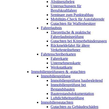
Abstinenzbeleg
Untersuchungen für
Berufskraftfahrer
Seminare zum Punkteabbau
Mobilitäts-Check für Autofahrende
Gutachten für Waffenbesitzer
Fahrerlaubnis
Theoretische & praktische
Fahrerlaubnisprüfung
Gutachten bei Körperbehinderungen
Rückmeldefahrt für ältere
Verkehrsteilnehmer
Fahrtenschreiberkarten
Fahrerkarte
Unternehmenskarte
Werkstattkarte
Immobilienprüfungen & -gutachten
Immobilienprüfung
Immobilienprüfung baubegleitend
Immobilienprüfung bei
Bestandsbauten
Bautenstandsdokumentation
Luftdichtheitsprüfung
Immobiliengutachten
Gutachten zu Gebäudeschäden