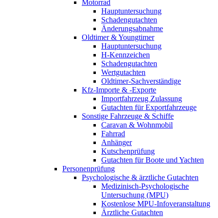
Motorrad
Hauptuntersuchung
Schadengutachten
Änderungsabnahme
Oldtimer & Youngtimer
Hauptuntersuchung
H-Kennzeichen
Schadengutachten
Wertgutachten
Oldtimer-Sachverständige
Kfz-Importe & -Exporte
Importfahrzeug Zulassung
Gutachten für Exportfahrzeuge
Sonstige Fahrzeuge & Schiffe
Caravan & Wohnmobil
Fahrrad
Anhänger
Kutschenprüfung
Gutachten für Boote und Yachten
Personenprüfung
Psychologische & ärztliche Gutachten
Medizinisch-Psychologische
Untersuchung (MPU)
Kostenlose MPU-Infoveranstaltung
Ärztliche Gutachten