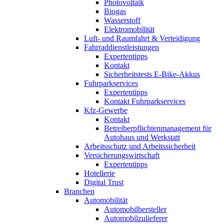
Photovoltaik
Biogas
Wasserstoff
Elektromobilität
Luft- und Raumfahrt & Verteidigung
Fahrraddienstleistungen
Expertentipps
Kontakt
Sicherheitstests E-Bike-Akkus
Fuhrparkservices
Expertentipps
Kontakt Fuhrparkservices
Kfz-Gewerbe
Kontakt
Betreiberpflichtenmanagement für
Autohaus und Werkstatt
Arbeitsschutz und Arbeitssicherheit
Versicherungswirtschaft
Expertentipps
Hotellerie
Digital Trust
Branchen
Automobilität
Automobilhersteller
Automobilzulieferer