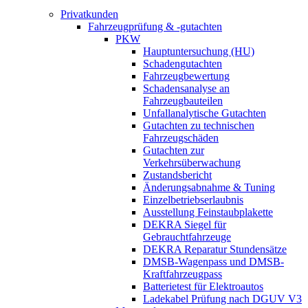
Privatkunden
Fahrzeugprüfung & -gutachten
PKW
Hauptuntersuchung (HU)
Schadengutachten
Fahrzeugbewertung
Schadensanalyse an
Fahrzeugbauteilen
Unfallanalytische Gutachten
Gutachten zu technischen
Fahrzeugschäden
Gutachten zur
Verkehrsüberwachung
Zustandsbericht
Änderungsabnahme & Tuning
Einzelbetriebserlaubnis
Ausstellung Feinstaubplakette
DEKRA Siegel für
Gebrauchtfahrzeuge
DEKRA Reparatur Stundensätze
DMSB-Wagenpass und DMSB-
Kraftfahrzeugpass
Batterietest für Elektroautos
Ladekabel Prüfung nach DGUV V3