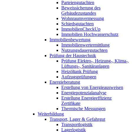
Parteiengutachten
Beweissicherung des
Gebäudezustandes
Wohnraumvermessung
Schiedsgutachten
ImmobilienCheckUp
Immobilien Hochwasserschutz
Immobilienbewertung
Immobilienwertermittlung
Nutzungsdauergutachten
Prüfung der Haustechnik
Prüfung Elektro-, Heizung-, Klima-,
Lüftungs-, Sanitäranlagen
Heizöltank Prüfung
Aufzugsprüfungen
Energieberatung
Erstellung von Energieausweisen
Energiepotenzialanalyse
Erstellung Energieeffizienz
Zertifikate
Thermische Messungen
Weiterbildung
Transport, Lager & Gefahrgut
Transportlogistik
Lagerlogistik