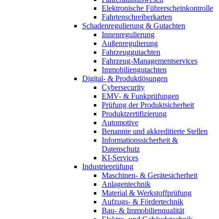
Elektronische Führerscheinkontrolle
Fahrtenschreiberkarten
Schadenregulierung & Gutachten
Innenregulierung
Außenregulierung
Fahrzeuggutachten
Fahrzeug-Managementservices
Immobiliengutachten
Digital- & Produktlösungen
Cybersecurity
EMV- & Funkprüfungen
Prüfung der Produktsicherheit
Produktzertifizierung
Automotive
Benannte und akkreditierte Stellen
Informationssicherheit &
Datenschutz
KI-Services
Industrieprüfung
Maschinen- & Gerätesicherheit
Anlagentechnik
Material & Werkstoffprüfung
Aufzugs- & Fördertechnik
Bau- & Immobilienqualität