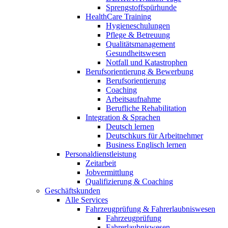
Sprengstoffspürhunde
HealthCare Training
Hygieneschulungen
Pflege & Betreuung
Qualitätsmanagement
Gesundheitswesen
Notfall und Katastrophen
Berufsorientierung & Bewerbung
Berufsorientierung
Coaching
Arbeitsaufnahme
Berufliche Rehabilitation
Integration & Sprachen
Deutsch lernen
Deutschkurs für Arbeitnehmer
Business Englisch lernen
Personaldienstleistung
Zeitarbeit
Jobvermittlung
Qualifizierung & Coaching
Geschäftskunden
Alle Services
Fahrzeugprüfung & Fahrerlaubniswesen
Fahrzeugprüfung
Fahrerlaubniswesen