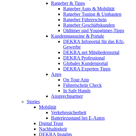
Ratgeber & Tipps
Ratgeber Auto & Mobilität
Ratgeber Tuning & Umbauten
Ratgeber Führerschein
Ratgeber Geschäftskunden
Oldtimer und Youngtimer-Tipps
Kundenmagazine & Portale
DEKRA Infoportal für das Kfz-
Gewerbe
DEKRA.net Mitgliederportal
DEKRA Professional
Globales Kundenportal
DEKRA Experten Tipps
Apps
On Tour App
Führerschein Check
In Safe Hands
Ansprechpartner
Stories
Mobilität
Verkehrssicherheit
Batteriezustand bei E-Autos
Digital Trust
Nachhaltigkeit
DEKRA Insights