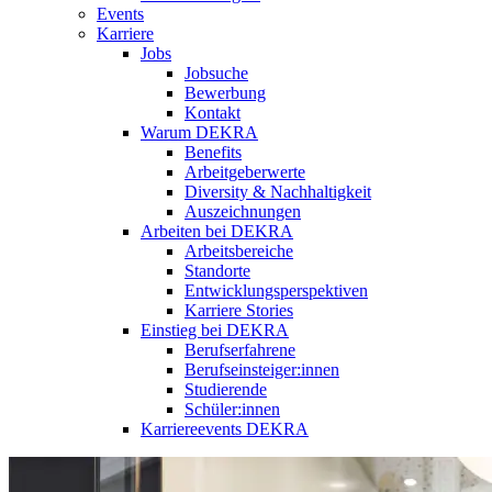
Events
Karriere
Jobs
Jobsuche
Bewerbung
Kontakt
Warum DEKRA
Benefits
Arbeitgeberwerte
Diversity & Nachhaltigkeit
Auszeichnungen
Arbeiten bei DEKRA
Arbeitsbereiche
Standorte
Entwicklungsperspektiven
Karriere Stories
Einstieg bei DEKRA
Berufserfahrene
Berufseinsteiger:innen
Studierende
Schüler:innen
Karriereevents DEKRA