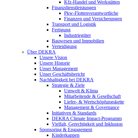
Kfz-Handel und Werkstätten
Finanzdienstleistungen
Pkw‑Flottenverantwortliche
Finanzen und Versicherungen
Transport und Logistik
Fertigung
Industriegüter
Bauwesen und Immobilien
Verteidigung
Über DEKRA
Unsere Vision
Unsere Historie
Unser Management
Unser Geschäftsbericht
Nachhaltigkeit bei DEKRA
Strategie & Ziele
Umwelt & Klima
Mitarbeitende & Gesellschaft
Liefer- & Wertschöpfungskette
Management & Governance
Initiativen & Standards
DEKRA Climate Impact-Programm
Vielfalt, Gerechtigkeit und Inklusion​
Sponsoring & Engagement
Kinderkappen