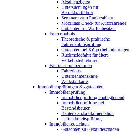
Abstinenzbeleg
Untersuchungen für
Berufskraftfahrer
Seminare zum Punkteabbau
Mobilitäts-Check für Autofahrende
Gutachten für Waffenbesitzer
Fahrerlaubnis
Theoretische & praktische
Fahrerlaubnisprüfung
Gutachten bei Körperbehinderungen
Rückmeldefahrt für ältere
Verkehrsteilnehmer
Fahrtenschreiberkarten
Fahrerkarte
Unternehmenskarte
Werkstattkarte
Immobilienprüfungen & -gutachten
Immobilienprüfung
Immobilienprüfung baubegleitend
Immobilienprüfung bei
Bestandsbauten
Bautenstandsdokumentation
Luftdichtheitsprüfung
Immobiliengutachten
Gutachten zu Gebäudeschäden