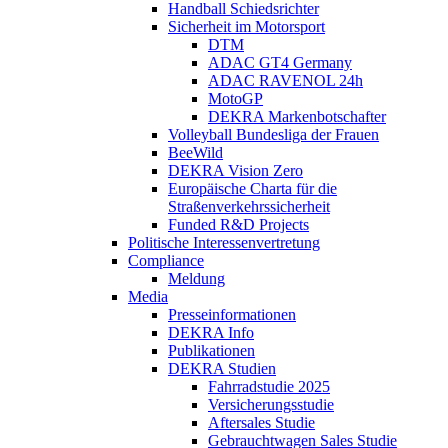
Handball Schiedsrichter
Sicherheit im Motorsport
DTM
ADAC GT4 Germany
ADAC RAVENOL 24h
MotoGP
DEKRA Markenbotschafter
Volleyball Bundesliga der Frauen
BeeWild
DEKRA Vision Zero
Europäische Charta für die
Straßenverkehrssicherheit
Funded R&D Projects
Politische Interessenvertretung
Compliance
Meldung
Media
Presseinformationen
DEKRA Info
Publikationen
DEKRA Studien
Fahrradstudie 2025
Versicherungsstudie
Aftersales Studie
Gebrauchtwagen Sales Studie