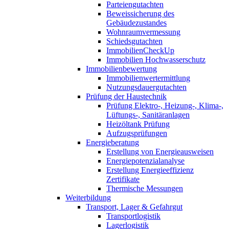
Parteiengutachten
Beweissicherung des
Gebäudezustandes
Wohnraumvermessung
Schiedsgutachten
ImmobilienCheckUp
Immobilien Hochwasserschutz
Immobilienbewertung
Immobilienwertermittlung
Nutzungsdauergutachten
Prüfung der Haustechnik
Prüfung Elektro-, Heizung-, Klima-,
Lüftungs-, Sanitäranlagen
Heizöltank Prüfung
Aufzugsprüfungen
Energieberatung
Erstellung von Energieausweisen
Energiepotenzialanalyse
Erstellung Energieeffizienz
Zertifikate
Thermische Messungen
Weiterbildung
Transport, Lager & Gefahrgut
Transportlogistik
Lagerlogistik