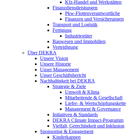
Kfz-Handel und Werkstätten
Finanzdienstleistungen
Pkw‑Flottenverantwortliche
Finanzen und Versicherungen
Transport und Logistik
Fertigung
Industriegüter
Bauwesen und Immobilien
Verteidigung
Über DEKRA
Unsere Vision
Unsere Historie
Unser Management
Unser Geschäftsbericht
Nachhaltigkeit bei DEKRA
Strategie & Ziele
Umwelt & Klima
Mitarbeitende & Gesellschaft
Liefer- & Wertschöpfungskette
Management & Governance
Initiativen & Standards
DEKRA Climate Impact-Programm
Vielfalt, Gerechtigkeit und Inklusion​
Sponsoring & Engagement
Kinderkappen