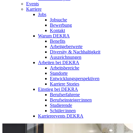
Events
Karriere
Jobs
Jobsuche
Bewerbung
Kontakt
Warum DEKRA
Benefits
Arbeitgeberwerte
Diversity & Nachhaltigkeit
Auszeichnungen
Arbeiten bei DEKRA
Arbeitsbereiche
Standorte
Entwicklungsperspektiven
Karriere Stories
Einstieg bei DEKRA
Berufserfahrene
Berufseinsteiger:innen
Studierende
Schüler:innen
Karriereevents DEKRA