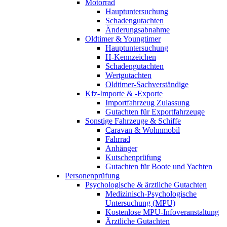
Motorrad
Hauptuntersuchung
Schadengutachten
Änderungsabnahme
Oldtimer & Youngtimer
Hauptuntersuchung
H-Kennzeichen
Schadengutachten
Wertgutachten
Oldtimer-Sachverständige
Kfz-Importe & -Exporte
Importfahrzeug Zulassung
Gutachten für Exportfahrzeuge
Sonstige Fahrzeuge & Schiffe
Caravan & Wohnmobil
Fahrrad
Anhänger
Kutschenprüfung
Gutachten für Boote und Yachten
Personenprüfung
Psychologische & ärztliche Gutachten
Medizinisch-Psychologische
Untersuchung (MPU)
Kostenlose MPU-Infoveranstaltung
Ärztliche Gutachten