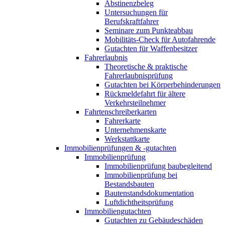
Abstinenzbeleg
Untersuchungen für
Berufskraftfahrer
Seminare zum Punkteabbau
Mobilitäts-Check für Autofahrende
Gutachten für Waffenbesitzer
Fahrerlaubnis
Theoretische & praktische
Fahrerlaubnisprüfung
Gutachten bei Körperbehinderungen
Rückmeldefahrt für ältere
Verkehrsteilnehmer
Fahrtenschreiberkarten
Fahrerkarte
Unternehmenskarte
Werkstattkarte
Immobilienprüfungen & -gutachten
Immobilienprüfung
Immobilienprüfung baubegleitend
Immobilienprüfung bei
Bestandsbauten
Bautenstandsdokumentation
Luftdichtheitsprüfung
Immobiliengutachten
Gutachten zu Gebäudeschäden