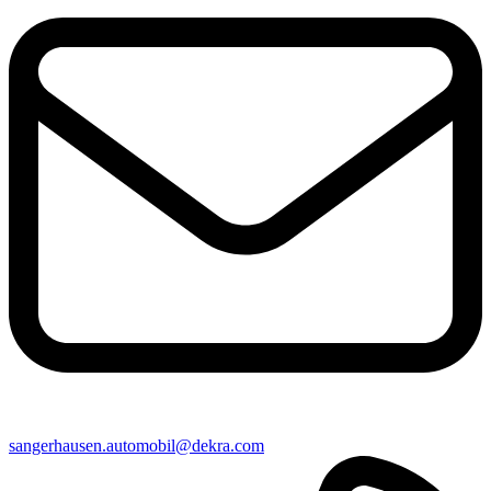
sangerhausen​.automobil@​dekra.com