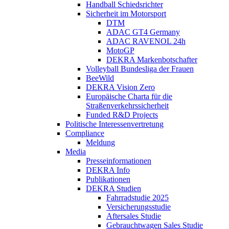
Handball Schiedsrichter
Sicherheit im Motorsport
DTM
ADAC GT4 Germany
ADAC RAVENOL 24h
MotoGP
DEKRA Markenbotschafter
Volleyball Bundesliga der Frauen
BeeWild
DEKRA Vision Zero
Europäische Charta für die
Straßenverkehrssicherheit
Funded R&D Projects
Politische Interessenvertretung
Compliance
Meldung
Media
Presseinformationen
DEKRA Info
Publikationen
DEKRA Studien
Fahrradstudie 2025
Versicherungsstudie
Aftersales Studie
Gebrauchtwagen Sales Studie