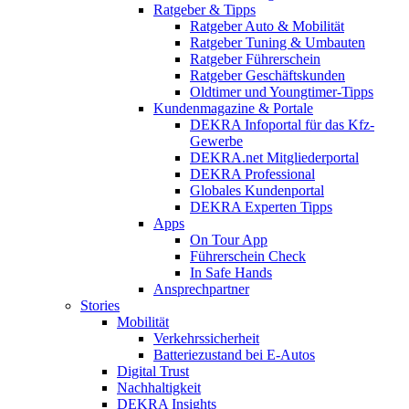
Ratgeber & Tipps
Ratgeber Auto & Mobilität
Ratgeber Tuning & Umbauten
Ratgeber Führerschein
Ratgeber Geschäftskunden
Oldtimer und Youngtimer-Tipps
Kundenmagazine & Portale
DEKRA Infoportal für das Kfz-
Gewerbe
DEKRA.net Mitgliederportal
DEKRA Professional
Globales Kundenportal
DEKRA Experten Tipps
Apps
On Tour App
Führerschein Check
In Safe Hands
Ansprechpartner
Stories
Mobilität
Verkehrssicherheit
Batteriezustand bei E-Autos
Digital Trust
Nachhaltigkeit
DEKRA Insights