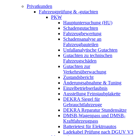
Privatkunden
Fahrzeugprüfung & -gutachten
PKW
Hauptuntersuchung (HU)
Schadengutachten
Fahrzeugbewertung
Schadensanalyse an
Fahrzeugbauteilen
Unfallanalytische Gutachten
Gutachten zu technischen
Fahrzeugschäden
Gutachten zur
Verkehrsüberwachung
Zustandsbericht
Änderungsabnahme & Tuning
Einzelbetriebserlaubnis
Ausstellung Feinstaubplakette
DEKRA Siegel für
Gebrauchtfahrzeuge
DEKRA Reparatur Stundensätze
DMSB-Wagenpass und DMSB-
Kraftfahrzeugpass
Batterietest für Elektroautos
Ladekabel Prüfung nach DGUV V3