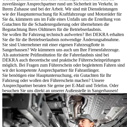
08:00–16:00 Uhr
zuverlässiger Ansprechpartner rund um Sicherheit im Verkehr, in
Donnerstag
Ihrem Zuhause und bei der Arbeit. Wir sind mit Dienstleistungen
Hinweis
08:00–16:00 Uhr
wie der Hauptuntersuchung für Kraftfahrzeuge und Motorräder für
Samstags
ausschließlich
Hauptuntersuchungen
und
Sie da, kümmern uns im Falle eines Unfalls um die Erstellung von
Sicherheitsprüfungen
.
Gutachten für die Schadenregulierung oder übernehmen die
Begutachtung Ihres Oldtimers für die Betriebserlaubnis.
Sie wollen Ihr Fahrzeug technisch aufwerten? Bei DEKRA erhalten
Sie die für die Betriebserlaubnis notwendige Änderungsabnahme.
Sie sind Unternehmer mit einer eigenen Fahrzeugflotte in
Sangerhausen? Wir kümmern uns auch um Ihre Firmenfahrzeuge.
Als autorisierte Prüfinstitution für die Fahrerlaubnis sind bei
DEKRA auch theoretische und praktische Führerscheinprüfungen
möglich. Bei Fragen zum Führerschein oder begleitetem Fahren sind
wir der kompetente Ansprechpartner für Fahranfänger.
Sie benötigen eine Hauptuntersuchung, ein Gutachten für Ihr
Fahrzeug oder wollen den Führerschein machen? Unsere
Ansprechpartner beraten Sie gerne per E-Mail und Telefon. Oder
besuchen Sie uns direkt an unserer Außenstelle in Sangerhausen!