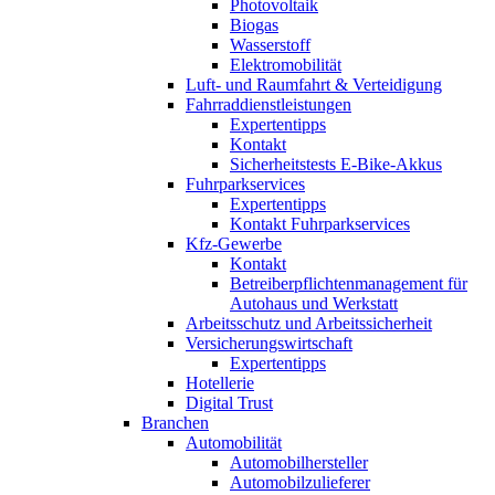
Photovoltaik
Biogas
Wasserstoff
Elektromobilität
Luft- und Raumfahrt & Verteidigung
Fahrraddienstleistungen
Expertentipps
Kontakt
Sicherheitstests E-Bike-Akkus
Fuhrparkservices
Expertentipps
Kontakt Fuhrparkservices
Kfz-Gewerbe
Kontakt
Betreiberpflichtenmanagement für
Autohaus und Werkstatt
Arbeitsschutz und Arbeitssicherheit
Versicherungswirtschaft
Expertentipps
Hotellerie
Digital Trust
Branchen
Automobilität
Automobilhersteller
Automobilzulieferer