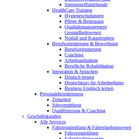
Sprengstoffspürhunde
HealthCare Training
Hygieneschulungen
Pflege & Betreuung
Qualitätsmanagement
Gesundheitswesen
Notfall und Katastrophen
Berufsorientierung & Bewerbung
Berufsorientierung
Coaching
Arbeitsaufnahme
Berufliche Rehabilitation
Integration & Sprachen
Deutsch lernen
Deutschkurs für Arbeitnehmer
Business Englisch lernen
Personaldienstleistung
Zeitarbeit
Jobvermittlung
Qualifizierung & Coaching
Geschäftskunden
Alle Services
Fahrzeugprüfung & Fahrerlaubniswesen
Fahrzeugprüfung
Fahrerlaubniswesen