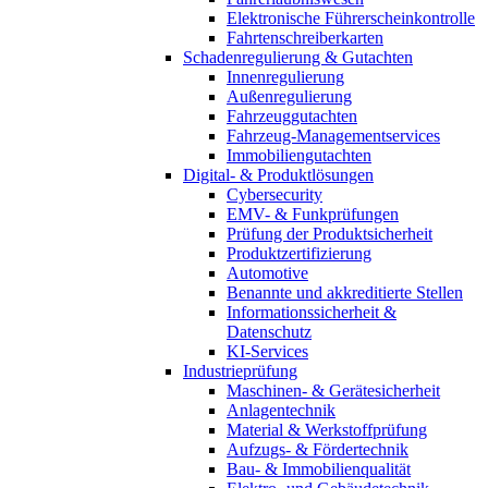
Elektronische Führerscheinkontrolle
Fahrtenschreiberkarten
Schadenregulierung & Gutachten
Innenregulierung
Außenregulierung
Fahrzeuggutachten
Fahrzeug-Managementservices
Immobiliengutachten
Digital- & Produktlösungen
Cybersecurity
EMV- & Funkprüfungen
Prüfung der Produktsicherheit
Produktzertifizierung
Automotive
Benannte und akkreditierte Stellen
Informationssicherheit &
Datenschutz
KI-Services
Industrieprüfung
Maschinen- & Gerätesicherheit
Anlagentechnik
Material & Werkstoffprüfung
Aufzugs- & Fördertechnik
Bau- & Immobilienqualität