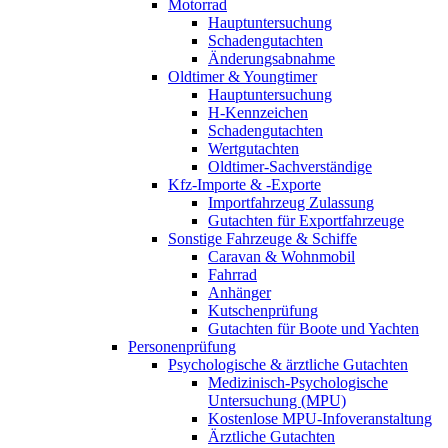
Motorrad
Hauptuntersuchung
Schadengutachten
Änderungsabnahme
Oldtimer & Youngtimer
Hauptuntersuchung
H-Kennzeichen
Schadengutachten
Wertgutachten
Oldtimer-Sachverständige
Kfz-Importe & -Exporte
Importfahrzeug Zulassung
Gutachten für Exportfahrzeuge
Sonstige Fahrzeuge & Schiffe
Caravan & Wohnmobil
Fahrrad
Anhänger
Kutschenprüfung
Gutachten für Boote und Yachten
Personenprüfung
Psychologische & ärztliche Gutachten
Medizinisch-Psychologische
Untersuchung (MPU)
Kostenlose MPU-Infoveranstaltung
Ärztliche Gutachten