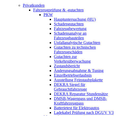
Privatkunden
Fahrzeugprüfung & -gutachten
PKW
Hauptuntersuchung (HU)
Schadengutachten
Fahrzeugbewertung
Schadensanalyse an
Fahrzeugbauteilen
Unfallanalytische Gutachten
Gutachten zu technischen
Fahrzeugschäden
Gutachten zur
Verkehrsüberwachung
Zustandsbericht
Änderungsabnahme & Tuning
Einzelbetriebserlaubnis
Ausstellung Feinstaubplakette
DEKRA Siegel für
Gebrauchtfahrzeuge
DEKRA Reparatur Stundensätze
DMSB-Wagenpass und DMSB-
Kraftfahrzeugpass
Batterietest für Elektroautos
Ladekabel Prüfung nach DGUV V3