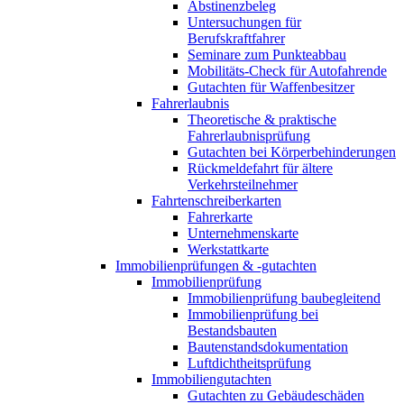
Abstinenzbeleg
Untersuchungen für
Berufskraftfahrer
Seminare zum Punkteabbau
Mobilitäts-Check für Autofahrende
Gutachten für Waffenbesitzer
Fahrerlaubnis
Theoretische & praktische
Fahrerlaubnisprüfung
Gutachten bei Körperbehinderungen
Rückmeldefahrt für ältere
Verkehrsteilnehmer
Fahrtenschreiberkarten
Fahrerkarte
Unternehmenskarte
Werkstattkarte
Immobilienprüfungen & -gutachten
Immobilienprüfung
Immobilienprüfung baubegleitend
Immobilienprüfung bei
Bestandsbauten
Bautenstandsdokumentation
Luftdichtheitsprüfung
Immobiliengutachten
Gutachten zu Gebäudeschäden