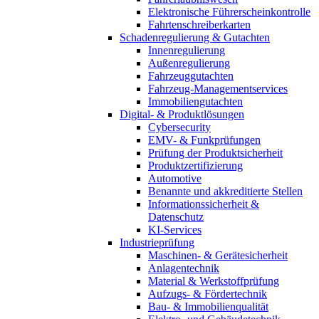
Elektronische Führerscheinkontrolle
Fahrtenschreiberkarten
Schadenregulierung & Gutachten
Innenregulierung
Außenregulierung
Fahrzeuggutachten
Fahrzeug-Managementservices
Immobiliengutachten
Digital- & Produktlösungen
Cybersecurity
EMV- & Funkprüfungen
Prüfung der Produktsicherheit
Produktzertifizierung
Automotive
Benannte und akkreditierte Stellen
Informationssicherheit &
Datenschutz
KI-Services
Industrieprüfung
Maschinen- & Gerätesicherheit
Anlagentechnik
Material & Werkstoffprüfung
Aufzugs- & Fördertechnik
Bau- & Immobilienqualität