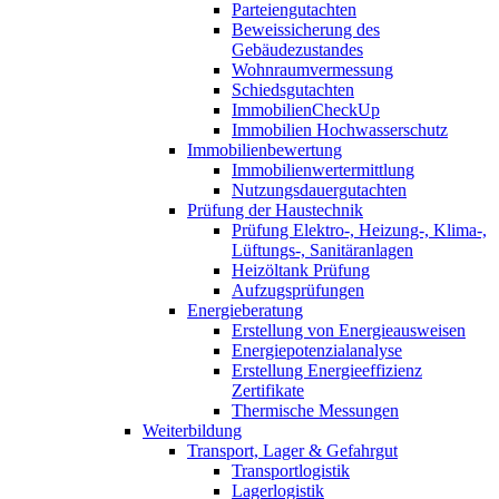
Parteiengutachten
Beweissicherung des
Gebäudezustandes
Wohnraumvermessung
Schiedsgutachten
ImmobilienCheckUp
Immobilien Hochwasserschutz
Immobilienbewertung
Immobilienwertermittlung
Nutzungsdauergutachten
Prüfung der Haustechnik
Prüfung Elektro-, Heizung-, Klima-,
Lüftungs-, Sanitäranlagen
Heizöltank Prüfung
Aufzugsprüfungen
Energieberatung
Erstellung von Energieausweisen
Energiepotenzialanalyse
Erstellung Energieeffizienz
Zertifikate
Thermische Messungen
Weiterbildung
Transport, Lager & Gefahrgut
Transportlogistik
Lagerlogistik