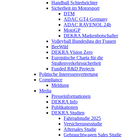
Handball Schiedsrichter
Sicherheit im Motorsport
DTM
ADAC GT4 Germany
ADAC RAVENOL 24h
MotoGP
DEKRA Markenbotschafter
Volleyball Bundesliga der Frauen
BeeWild
DEKRA Vision Zero
Europäische Charta für die
Straßenverkehrssicherheit
Funded R&D Projects
Politische Interessenvertretung
Compliance
Meldung
Media
Presseinformationen
DEKRA Info
Publikationen
DEKRA Studien
Fahrradstudie 2025
Versicherungsstudie
Aftersales Studie
Gebrauchtwagen Sales Studie