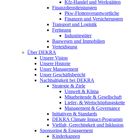
Kfz-Handel und Werkstätten
Finanzdienstleistungen
Pkw‑Flottenverantwortliche
Finanzen und Versicherungen
Transport und Logistik
Fertigung
Industriegüter
Bauwesen und Immobilien
Verteidigung
Über DEKRA
Unsere Vision
Unsere Historie
Unser Management
Unser Geschäftsbericht
Nachhaltigkeit bei DEKRA
Strategie & Ziele
Umwelt & Klima
Mitarbeitende & Gesellschaft
Liefer- & Wertschöpfungskette
Management & Governance
Initiativen & Standards
DEKRA Climate Impact-Programm
Vielfalt, Gerechtigkeit und Inklusion​
Sponsoring & Engagement
Kinderkappen