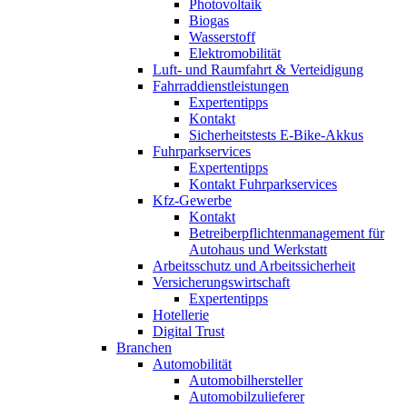
Photovoltaik
Biogas
Wasserstoff
Elektromobilität
Luft- und Raumfahrt & Verteidigung
Fahrraddienstleistungen
Expertentipps
Kontakt
Sicherheitstests E-Bike-Akkus
Fuhrparkservices
Expertentipps
Kontakt Fuhrparkservices
Kfz-Gewerbe
Kontakt
Betreiberpflichtenmanagement für
Autohaus und Werkstatt
Arbeitsschutz und Arbeitssicherheit
Versicherungswirtschaft
Expertentipps
Hotellerie
Digital Trust
Branchen
Automobilität
Automobilhersteller
Automobilzulieferer