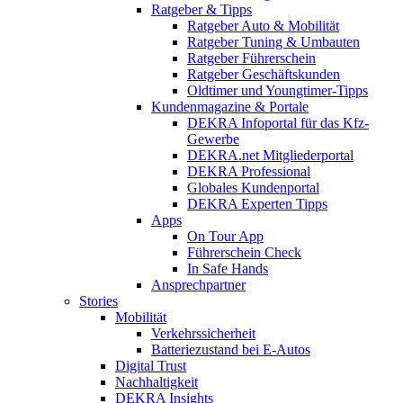
Ratgeber & Tipps
Ratgeber Auto & Mobilität
Ratgeber Tuning & Umbauten
Ratgeber Führerschein
Ratgeber Geschäftskunden
Oldtimer und Youngtimer-Tipps
Kundenmagazine & Portale
DEKRA Infoportal für das Kfz-
Gewerbe
DEKRA.net Mitgliederportal
DEKRA Professional
Globales Kundenportal
DEKRA Experten Tipps
Apps
On Tour App
Führerschein Check
In Safe Hands
Ansprechpartner
Stories
Mobilität
Verkehrssicherheit
Batteriezustand bei E-Autos
Digital Trust
Nachhaltigkeit
DEKRA Insights