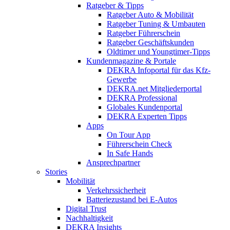
Ratgeber & Tipps
Ratgeber Auto & Mobilität
Ratgeber Tuning & Umbauten
Ratgeber Führerschein
Ratgeber Geschäftskunden
Oldtimer und Youngtimer-Tipps
Kundenmagazine & Portale
DEKRA Infoportal für das Kfz-
Gewerbe
DEKRA.net Mitgliederportal
DEKRA Professional
Globales Kundenportal
DEKRA Experten Tipps
Apps
On Tour App
Führerschein Check
In Safe Hands
Ansprechpartner
Stories
Mobilität
Verkehrssicherheit
Batteriezustand bei E-Autos
Digital Trust
Nachhaltigkeit
DEKRA Insights