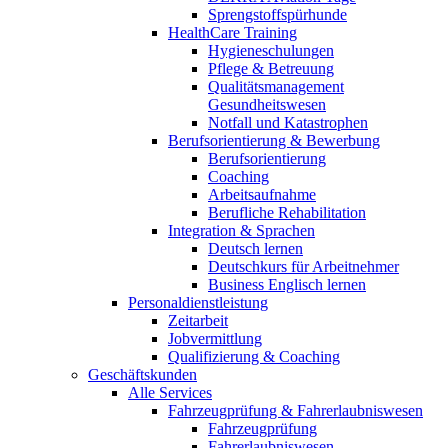
Sprengstoffspürhunde
HealthCare Training
Hygieneschulungen
Pflege & Betreuung
Qualitätsmanagement
Gesundheitswesen
Notfall und Katastrophen
Berufsorientierung & Bewerbung
Berufsorientierung
Coaching
Arbeitsaufnahme
Berufliche Rehabilitation
Integration & Sprachen
Deutsch lernen
Deutschkurs für Arbeitnehmer
Business Englisch lernen
Personaldienstleistung
Zeitarbeit
Jobvermittlung
Qualifizierung & Coaching
Geschäftskunden
Alle Services
Fahrzeugprüfung & Fahrerlaubniswesen
Fahrzeugprüfung
Fahrerlaubniswesen