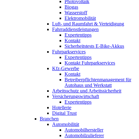
Photovoltaik
Biogas
Wasserstoff
Elektromobilität
Luft- und Raumfahrt & Verteidigung
Fahrraddienstleistungen
Expertentipps
Kontakt
Sicherheitstests E-Bike-Akkus
Fuhrparkservices
Expertentipps
Kontakt Fuhrparkservices
Kfz-Gewerbe
Kontakt
Betreiberpflichtenmanagement für
Autohaus und Werkstatt
Arbeitsschutz und Arbeitssicherheit
Versicherungswirtschaft
Expertentipps
Hotellerie
Digital Trust
Branchen
Automobilität
Automobilhersteller
Automobilzulieferer