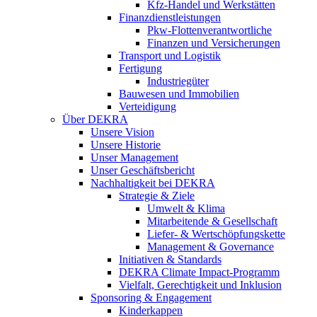
Kfz-Handel und Werkstätten
Finanzdienstleistungen
Pkw‑Flottenverantwortliche
Finanzen und Versicherungen
Transport und Logistik
Fertigung
Industriegüter
Bauwesen und Immobilien
Verteidigung
Über DEKRA
Unsere Vision
Unsere Historie
Unser Management
Unser Geschäftsbericht
Nachhaltigkeit bei DEKRA
Strategie & Ziele
Umwelt & Klima
Mitarbeitende & Gesellschaft
Liefer- & Wertschöpfungskette
Management & Governance
Initiativen & Standards
DEKRA Climate Impact-Programm
Vielfalt, Gerechtigkeit und Inklusion​
Sponsoring & Engagement
Kinderkappen