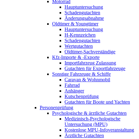
Motorrad
Hauptuntersuchung
Schadengutachten
Änderungsabnahme
Oldtimer & Youngtimer
Hauptuntersuchung
H-Kennzeichen
Schadengutachten
Wertgutachten
Oldtimer-Sachverständige
Kfz-Importe & -Exporte
Importfahrzeug Zulassung
Gutachten für Exportfahrzeuge
Sonstige Fahrzeuge & Schiffe
Caravan & Wohnmobil
Fahrrad
Anhänger
Kutschenprüfung
Gutachten für Boote und Yachten
Personenprüfung
Psychologische & ärztliche Gutachten
Medizinisch-Psychologische
Untersuchung (MPU)
Kostenlose MPU-Infoveranstaltung
Ärztliche Gutachten