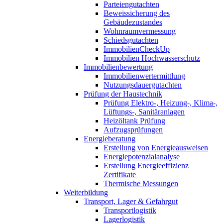
Parteiengutachten
Beweissicherung des
Gebäudezustandes
Wohnraumvermessung
Schiedsgutachten
ImmobilienCheckUp
Immobilien Hochwasserschutz
Immobilienbewertung
Immobilienwertermittlung
Nutzungsdauergutachten
Prüfung der Haustechnik
Prüfung Elektro-, Heizung-, Klima-,
Lüftungs-, Sanitäranlagen
Heizöltank Prüfung
Aufzugsprüfungen
Energieberatung
Erstellung von Energieausweisen
Energiepotenzialanalyse
Erstellung Energieeffizienz
Zertifikate
Thermische Messungen
Weiterbildung
Transport, Lager & Gefahrgut
Transportlogistik
Lagerlogistik