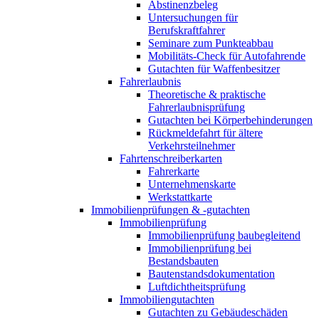
Abstinenzbeleg
Untersuchungen für
Berufskraftfahrer
Seminare zum Punkteabbau
Mobilitäts-Check für Autofahrende
Gutachten für Waffenbesitzer
Fahrerlaubnis
Theoretische & praktische
Fahrerlaubnisprüfung
Gutachten bei Körperbehinderungen
Rückmeldefahrt für ältere
Verkehrsteilnehmer
Fahrtenschreiberkarten
Fahrerkarte
Unternehmenskarte
Werkstattkarte
Immobilienprüfungen & -gutachten
Immobilienprüfung
Immobilienprüfung baubegleitend
Immobilienprüfung bei
Bestandsbauten
Bautenstandsdokumentation
Luftdichtheitsprüfung
Immobiliengutachten
Gutachten zu Gebäudeschäden