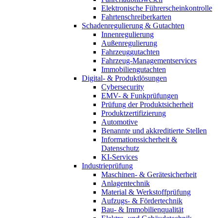
Elektronische Führerscheinkontrolle
Fahrtenschreiberkarten
Schadenregulierung & Gutachten
Innenregulierung
Außenregulierung
Fahrzeuggutachten
Fahrzeug-Managementservices
Immobiliengutachten
Digital- & Produktlösungen
Cybersecurity
EMV- & Funkprüfungen
Prüfung der Produktsicherheit
Produktzertifizierung
Automotive
Benannte und akkreditierte Stellen
Informationssicherheit &
Datenschutz
KI-Services
Industrieprüfung
Maschinen- & Gerätesicherheit
Anlagentechnik
Material & Werkstoffprüfung
Aufzugs- & Fördertechnik
Bau- & Immobilienqualität