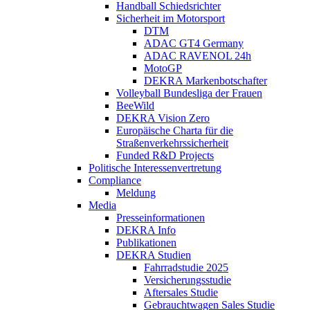
Handball Schiedsrichter
Sicherheit im Motorsport
DTM
ADAC GT4 Germany
ADAC RAVENOL 24h
MotoGP
DEKRA Markenbotschafter
Volleyball Bundesliga der Frauen
BeeWild
DEKRA Vision Zero
Europäische Charta für die
Straßenverkehrssicherheit
Funded R&D Projects
Politische Interessenvertretung
Compliance
Meldung
Media
Presseinformationen
DEKRA Info
Publikationen
DEKRA Studien
Fahrradstudie 2025
Versicherungsstudie
Aftersales Studie
Gebrauchtwagen Sales Studie