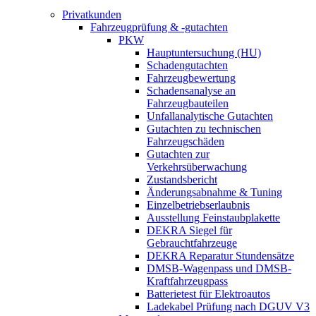
Privatkunden
Fahrzeugprüfung & -gutachten
PKW
Hauptuntersuchung (HU)
Schadengutachten
Fahrzeugbewertung
Schadensanalyse an
Fahrzeugbauteilen
Unfallanalytische Gutachten
Gutachten zu technischen
Fahrzeugschäden
Gutachten zur
Verkehrsüberwachung
Zustandsbericht
Änderungsabnahme & Tuning
Einzelbetriebserlaubnis
Ausstellung Feinstaubplakette
DEKRA Siegel für
Gebrauchtfahrzeuge
DEKRA Reparatur Stundensätze
DMSB-Wagenpass und DMSB-
Kraftfahrzeugpass
Batterietest für Elektroautos
Ladekabel Prüfung nach DGUV V3