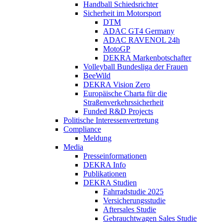
Handball Schiedsrichter
Sicherheit im Motorsport
DTM
ADAC GT4 Germany
ADAC RAVENOL 24h
MotoGP
DEKRA Markenbotschafter
Volleyball Bundesliga der Frauen
BeeWild
DEKRA Vision Zero
Europäische Charta für die
Straßenverkehrssicherheit
Funded R&D Projects
Politische Interessenvertretung
Compliance
Meldung
Media
Presseinformationen
DEKRA Info
Publikationen
DEKRA Studien
Fahrradstudie 2025
Versicherungsstudie
Aftersales Studie
Gebrauchtwagen Sales Studie