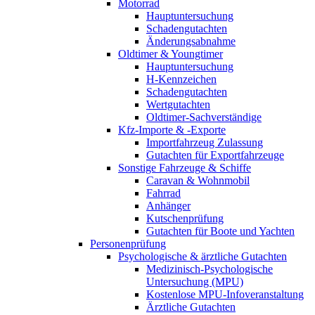
Motorrad
Hauptuntersuchung
Schadengutachten
Änderungsabnahme
Oldtimer & Youngtimer
Hauptuntersuchung
H-Kennzeichen
Schadengutachten
Wertgutachten
Oldtimer-Sachverständige
Kfz-Importe & -Exporte
Importfahrzeug Zulassung
Gutachten für Exportfahrzeuge
Sonstige Fahrzeuge & Schiffe
Caravan & Wohnmobil
Fahrrad
Anhänger
Kutschenprüfung
Gutachten für Boote und Yachten
Personenprüfung
Psychologische & ärztliche Gutachten
Medizinisch-Psychologische
Untersuchung (MPU)
Kostenlose MPU-Infoveranstaltung
Ärztliche Gutachten