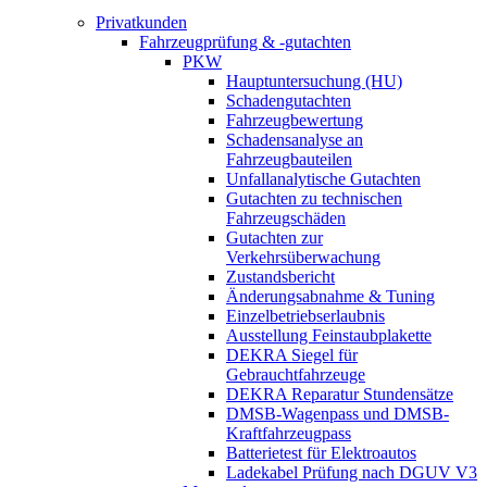
Privatkunden
Fahrzeugprüfung & -gutachten
PKW
Hauptuntersuchung (HU)
Schadengutachten
Fahrzeugbewertung
Schadensanalyse an
Fahrzeugbauteilen
Unfallanalytische Gutachten
Gutachten zu technischen
Fahrzeugschäden
Gutachten zur
Verkehrsüberwachung
Zustandsbericht
Änderungsabnahme & Tuning
Einzelbetriebserlaubnis
Ausstellung Feinstaubplakette
DEKRA Siegel für
Gebrauchtfahrzeuge
DEKRA Reparatur Stundensätze
DMSB-Wagenpass und DMSB-
Kraftfahrzeugpass
Batterietest für Elektroautos
Ladekabel Prüfung nach DGUV V3