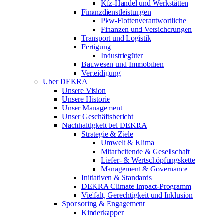
Kfz-Handel und Werkstätten
Finanzdienstleistungen
Pkw‑Flottenverantwortliche
Finanzen und Versicherungen
Transport und Logistik
Fertigung
Industriegüter
Bauwesen und Immobilien
Verteidigung
Über DEKRA
Unsere Vision
Unsere Historie
Unser Management
Unser Geschäftsbericht
Nachhaltigkeit bei DEKRA
Strategie & Ziele
Umwelt & Klima
Mitarbeitende & Gesellschaft
Liefer- & Wertschöpfungskette
Management & Governance
Initiativen & Standards
DEKRA Climate Impact-Programm
Vielfalt, Gerechtigkeit und Inklusion​
Sponsoring & Engagement
Kinderkappen