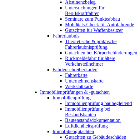
Abstinenzbeleg
Untersuchungen für
Berufskraftfahrer
Seminare zum Punkteabbau
Mobilitäts-Check für Autofahrende
Gutachten für Waffenbesitzer
Fahrerlaubnis
Theoretische & praktische
Fahrerlaubnisprüfung
Gutachten bei Körperbehinderungen
Rückmeldefahrt für ältere
Verkehrsteilnehmer
Fahrtenschreiberkarten
Fahrerkarte
Unternehmenskarte
Werkstattkarte
Immobilienprüfungen & -gutachten
Immobilienprüfung
Immobilienprüfung baubegleitend
Immobilienprüfung bei
Bestandsbauten
Bautenstandsdokumentation
Luftdichtheitsprüfung
Immobiliengutachten
Gutachten zu Gebäudeschäden