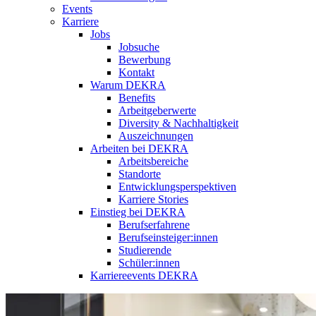
Events
Karriere
Jobs
Jobsuche
Bewerbung
Kontakt
Warum DEKRA
Benefits
Arbeitgeberwerte
Diversity & Nachhaltigkeit
Auszeichnungen
Arbeiten bei DEKRA
Arbeitsbereiche
Standorte
Entwicklungsperspektiven
Karriere Stories
Einstieg bei DEKRA
Berufserfahrene
Berufseinsteiger:innen
Studierende
Schüler:innen
Karriereevents DEKRA