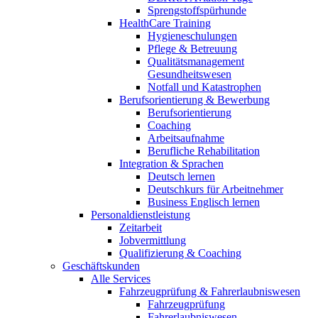
Sprengstoffspürhunde
HealthCare Training
Hygieneschulungen
Pflege & Betreuung
Qualitätsmanagement
Gesundheitswesen
Notfall und Katastrophen
Berufsorientierung & Bewerbung
Berufsorientierung
Coaching
Arbeitsaufnahme
Berufliche Rehabilitation
Integration & Sprachen
Deutsch lernen
Deutschkurs für Arbeitnehmer
Business Englisch lernen
Personaldienstleistung
Zeitarbeit
Jobvermittlung
Qualifizierung & Coaching
Geschäftskunden
Alle Services
Fahrzeugprüfung & Fahrerlaubniswesen
Fahrzeugprüfung
Fahrerlaubniswesen