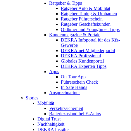
Ratgeber & Tipps
Ratgeber Auto & Mobilität
Ratgeber Tuning & Umbauten
Ratgeber Führerschein
Ratgeber Geschäftskunden
Oldtimer und Youngtimer-Tipps
Kundenmagazine & Portale
DEKRA Infoportal für das Kfz-
Gewerbe
DEKRA.net Mitgliederportal
DEKRA Professional
Globales Kundenportal
DEKRA Experten Tipps
Apps
On Tour App
Führerschein Check
In Safe Hands
Ansprechpartner
Stories
Mobilität
Verkehrssicherheit
Batteriezustand bei E-Autos
Digital Trust
Nachhaltigkeit
DEKRA Insights