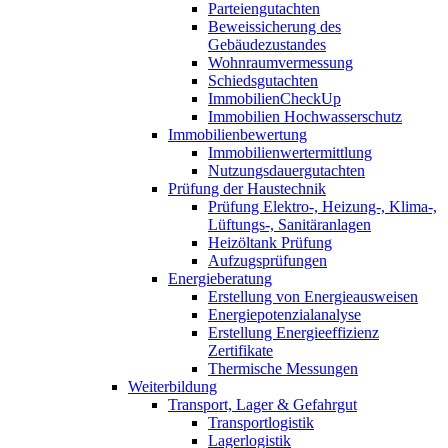
Parteiengutachten
Beweissicherung des
Gebäudezustandes
Wohnraumvermessung
Schiedsgutachten
ImmobilienCheckUp
Immobilien Hochwasserschutz
Immobilienbewertung
Immobilienwertermittlung
Nutzungsdauergutachten
Prüfung der Haustechnik
Prüfung Elektro-, Heizung-, Klima-,
Lüftungs-, Sanitäranlagen
Heizöltank Prüfung
Aufzugsprüfungen
Energieberatung
Erstellung von Energieausweisen
Energiepotenzialanalyse
Erstellung Energieeffizienz
Zertifikate
Thermische Messungen
Weiterbildung
Transport, Lager & Gefahrgut
Transportlogistik
Lagerlogistik