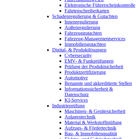
Elektronische Führerscheinkontrolle
Fahrtenschreiberkarten
Schadenregulierung & Gutachten
Innenregulierung
Außenregulierung
Fahrzeuggutachten
Fahrzeug-Managementservices
Immobiliengutachten
Digital- & Produktlösungen
Cybersecurity
EMV- & Funkprüfungen
Prüfung der Produktsicherheit
Produktzertifizierung
Automotive
Benannte und akkreditierte Stellen
Informationssicherheit &
Datenschutz
KI-Services
Industrieprüfung
Maschinen- & Gerätesicherheit
Anlagentechnik
Material & Werkstoffprüfung
Aufzugs- & Fördertechnik
Bau- & Immobilienqualität