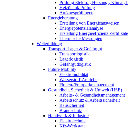
Prüfung Elektro-, Heizung-, Klima-, 
Heizöltank Prüfung
Aufzugsprüfungen
Energieberatung
Erstellung von Energieausweisen
Energiepotenzialanalyse
Erstellung Energieeffizienz Zertifikate
Thermische Messungen
Weiterbildung
Transport, Lager & Gefahrgut
Transportlogistik
Lagerlogistik
Gefahrgutlogistik
Future Mobility
Elektromobilität
Wasserstoff-Antriebe
Flotten-/Fuhrparkmanagement
Gesundheit, Sicherheit & Umwelt (HSE)
Arbeits- & Gesundheitsmanagement
Arbeitsschutz & Arbeitssicherheit
Bausicherheit
Brandschutz
Handwerk & Industrie
Elektrotechnik
Kfz-Werkstatt