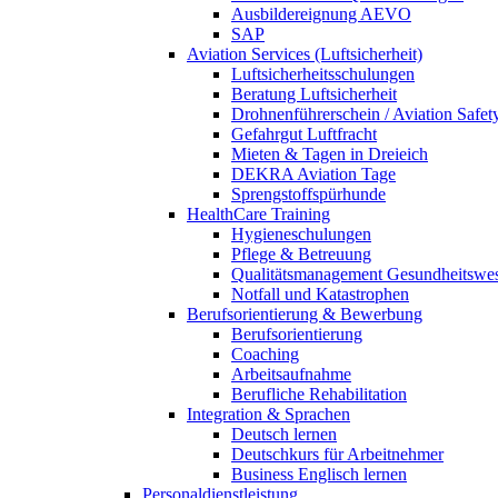
Ausbildereignung AEVO
SAP
Aviation Services (Luftsicherheit)
Luftsicherheitsschulungen
Beratung Luftsicherheit
Drohnenführerschein / Aviation Safet
Gefahrgut Luftfracht
Mieten & Tagen in Dreieich
DEKRA Aviation Tage
Sprengstoffspürhunde
HealthCare Training
Hygieneschulungen
Pflege & Betreuung
Qualitätsmanagement Gesundheitswe
Notfall und Katastrophen
Berufsorientierung & Bewerbung
Berufsorientierung
Coaching
Arbeitsaufnahme
Berufliche Rehabilitation
Integration & Sprachen
Deutsch lernen
Deutschkurs für Arbeitnehmer
Business Englisch lernen
Personaldienstleistung