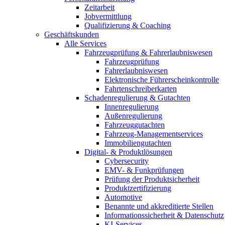
Zeitarbeit
Jobvermittlung
Qualifizierung & Coaching
Geschäftskunden
Alle Services
Fahrzeugprüfung & Fahrerlaubniswesen
Fahrzeugprüfung
Fahrerlaubniswesen
Elektronische Führerscheinkontrolle
Fahrtenschreiberkarten
Schadenregulierung & Gutachten
Innenregulierung
Außenregulierung
Fahrzeuggutachten
Fahrzeug-Managementservices
Immobiliengutachten
Digital- & Produktlösungen
Cybersecurity
EMV- & Funkprüfungen
Prüfung der Produktsicherheit
Produktzertifizierung
Automotive
Benannte und akkreditierte Stellen
Informationssicherheit & Datenschutz
KI-Services