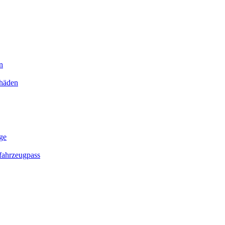
n
chäden
ge
ahrzeugpass