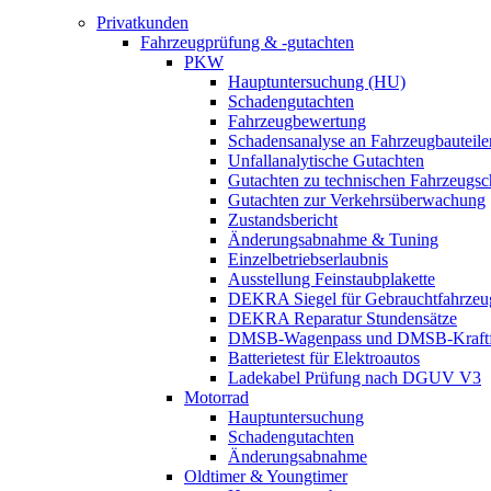
Privatkunden
Fahrzeugprüfung & -gutachten
PKW
Hauptuntersuchung (HU)
Schadengutachten
Fahrzeugbewertung
Schadensanalyse an Fahrzeugbauteile
Unfallanalytische Gutachten
Gutachten zu technischen Fahrzeugs
Gutachten zur Verkehrsüberwachung
Zustandsbericht
Änderungsabnahme & Tuning
Einzelbetriebserlaubnis
Ausstellung Feinstaubplakette
DEKRA Siegel für Gebrauchtfahrzeu
DEKRA Reparatur Stundensätze
DMSB-Wagenpass und DMSB-Kraftf
Batterietest für Elektroautos
Ladekabel Prüfung nach DGUV V3
Motorrad
Hauptuntersuchung
Schadengutachten
Änderungsabnahme
Oldtimer & Youngtimer