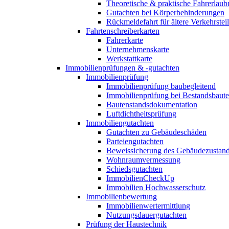
Theoretische & praktische Fahrerlaub
Gutachten bei Körperbehinderungen
Rückmeldefahrt für ältere Verkehrste
Fahrtenschreiberkarten
Fahrerkarte
Unternehmenskarte
Werkstattkarte
Immobilienprüfungen & -gutachten
Immobilienprüfung
Immobilienprüfung baubegleitend
Immobilienprüfung bei Bestandsbaut
Bautenstandsdokumentation
Luftdichtheitsprüfung
Immobiliengutachten
Gutachten zu Gebäudeschäden
Parteiengutachten
Beweissicherung des Gebäudezustan
Wohnraumvermessung
Schiedsgutachten
ImmobilienCheckUp
Immobilien Hochwasserschutz
Immobilienbewertung
Immobilienwertermittlung
Nutzungsdauergutachten
Prüfung der Haustechnik