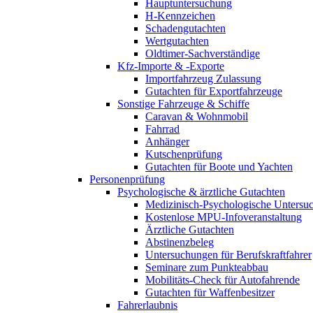
Hauptuntersuchung
H-Kennzeichen
Schadengutachten
Wertgutachten
Oldtimer-Sachverständige
Kfz-Importe & -Exporte
Importfahrzeug Zulassung
Gutachten für Exportfahrzeuge
Sonstige Fahrzeuge & Schiffe
Caravan & Wohnmobil
Fahrrad
Anhänger
Kutschenprüfung
Gutachten für Boote und Yachten
Personenprüfung
Psychologische & ärztliche Gutachten
Medizinisch-Psychologische Unters
Kostenlose MPU-Infoveranstaltung
Ärztliche Gutachten
Abstinenzbeleg
Untersuchungen für Berufskraftfahrer
Seminare zum Punkteabbau
Mobilitäts-Check für Autofahrende
Gutachten für Waffenbesitzer
Fahrerlaubnis