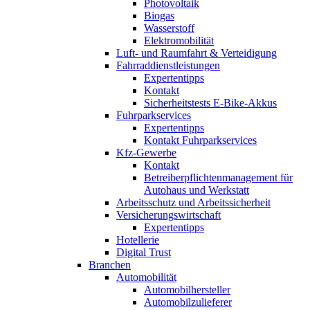
Photovoltaik
Biogas
Wasserstoff
Elektromobilität
Luft- und Raumfahrt & Verteidigung
Fahrraddienstleistungen
Expertentipps
Kontakt
Sicherheitstests E-Bike-Akkus
Fuhrparkservices
Expertentipps
Kontakt Fuhrparkservices
Kfz-Gewerbe
Kontakt
Betreiberpflichtenmanagement für
Autohaus und Werkstatt
Arbeitsschutz und Arbeitssicherheit
Versicherungswirtschaft
Expertentipps
Hotellerie
Digital Trust
Branchen
Automobilität
Automobilhersteller
Automobilzulieferer