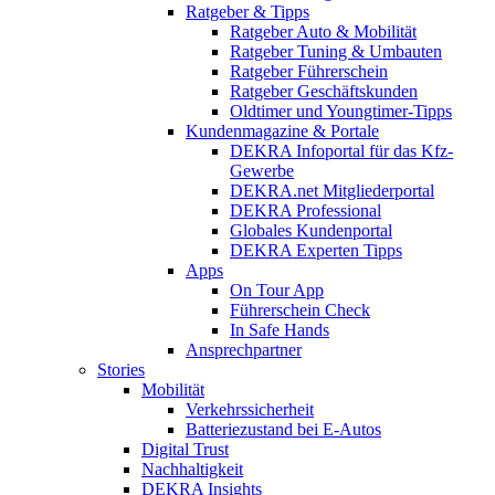
Ratgeber & Tipps
Ratgeber Auto & Mobilität
Ratgeber Tuning & Umbauten
Ratgeber Führerschein
Ratgeber Geschäftskunden
Oldtimer und Youngtimer-Tipps
Kundenmagazine & Portale
DEKRA Infoportal für das Kfz-
Gewerbe
DEKRA.net Mitgliederportal
DEKRA Professional
Globales Kundenportal
DEKRA Experten Tipps
Apps
On Tour App
Führerschein Check
In Safe Hands
Ansprechpartner
Stories
Mobilität
Verkehrssicherheit
Batteriezustand bei E-Autos
Digital Trust
Nachhaltigkeit
DEKRA Insights