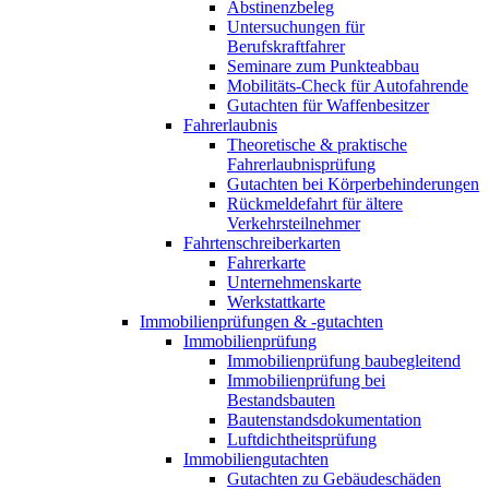
Abstinenzbeleg
Untersuchungen für
Berufskraftfahrer
Seminare zum Punkteabbau
Mobilitäts-Check für Autofahrende
Gutachten für Waffenbesitzer
Fahrerlaubnis
Theoretische & praktische
Fahrerlaubnisprüfung
Gutachten bei Körperbehinderungen
Rückmeldefahrt für ältere
Verkehrsteilnehmer
Fahrtenschreiberkarten
Fahrerkarte
Unternehmenskarte
Werkstattkarte
Immobilienprüfungen & -gutachten
Immobilienprüfung
Immobilienprüfung baubegleitend
Immobilienprüfung bei
Bestandsbauten
Bautenstandsdokumentation
Luftdichtheitsprüfung
Immobiliengutachten
Gutachten zu Gebäudeschäden