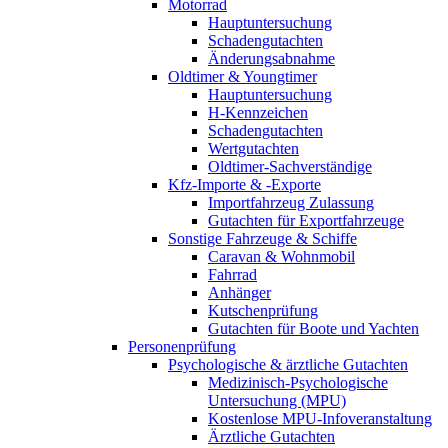
Motorrad
Hauptuntersuchung
Schadengutachten
Änderungsabnahme
Oldtimer & Youngtimer
Hauptuntersuchung
H-Kennzeichen
Schadengutachten
Wertgutachten
Oldtimer-Sachverständige
Kfz-Importe & -Exporte
Importfahrzeug Zulassung
Gutachten für Exportfahrzeuge
Sonstige Fahrzeuge & Schiffe
Caravan & Wohnmobil
Fahrrad
Anhänger
Kutschenprüfung
Gutachten für Boote und Yachten
Personenprüfung
Psychologische & ärztliche Gutachten
Medizinisch-Psychologische
Untersuchung (MPU)
Kostenlose MPU-Infoveranstaltung
Ärztliche Gutachten