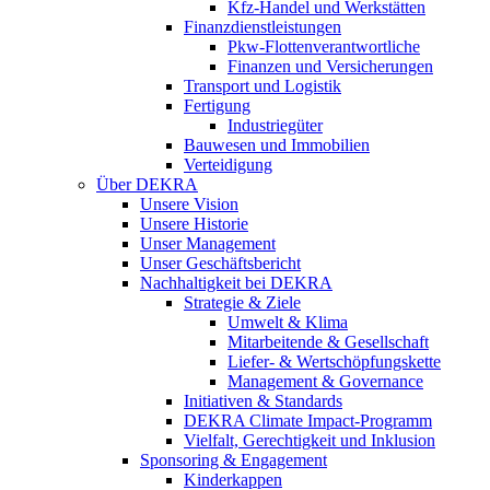
Kfz-Handel und Werkstätten
Finanzdienstleistungen
Pkw‑Flottenverantwortliche
Finanzen und Versicherungen
Transport und Logistik
Fertigung
Industriegüter
Bauwesen und Immobilien
Verteidigung
Über DEKRA
Unsere Vision
Unsere Historie
Unser Management
Unser Geschäftsbericht
Nachhaltigkeit bei DEKRA
Strategie & Ziele
Umwelt & Klima
Mitarbeitende & Gesellschaft
Liefer- & Wertschöpfungskette
Management & Governance
Initiativen & Standards
DEKRA Climate Impact-Programm
Vielfalt, Gerechtigkeit und Inklusion​
Sponsoring & Engagement
Kinderkappen