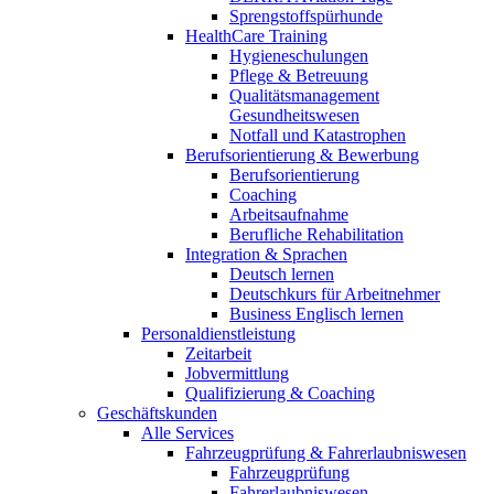
Sprengstoffspürhunde
HealthCare Training
Hygieneschulungen
Pflege & Betreuung
Qualitätsmanagement
Gesundheitswesen
Notfall und Katastrophen
Berufsorientierung & Bewerbung
Berufsorientierung
Coaching
Arbeitsaufnahme
Berufliche Rehabilitation
Integration & Sprachen
Deutsch lernen
Deutschkurs für Arbeitnehmer
Business Englisch lernen
Personaldienstleistung
Zeitarbeit
Jobvermittlung
Qualifizierung & Coaching
Geschäftskunden
Alle Services
Fahrzeugprüfung & Fahrerlaubniswesen
Fahrzeugprüfung
Fahrerlaubniswesen