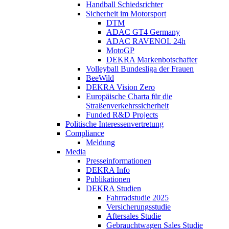
Handball Schiedsrichter
Sicherheit im Motorsport
DTM
ADAC GT4 Germany
ADAC RAVENOL 24h
MotoGP
DEKRA Markenbotschafter
Volleyball Bundesliga der Frauen
BeeWild
DEKRA Vision Zero
Europäische Charta für die
Straßenverkehrssicherheit
Funded R&D Projects
Politische Interessenvertretung
Compliance
Meldung
Media
Presseinformationen
DEKRA Info
Publikationen
DEKRA Studien
Fahrradstudie 2025
Versicherungsstudie
Aftersales Studie
Gebrauchtwagen Sales Studie