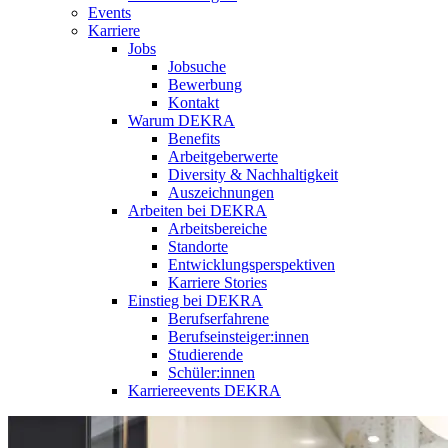
Events
Karriere
Jobs
Jobsuche
Bewerbung
Kontakt
Warum DEKRA
Benefits
Arbeitgeberwerte
Diversity & Nachhaltigkeit
Auszeichnungen
Arbeiten bei DEKRA
Arbeitsbereiche
Standorte
Entwicklungsperspektiven
Karriere Stories
Einstieg bei DEKRA
Berufserfahrene
Berufseinsteiger:innen
Studierende
Schüler:innen
Karriereevents DEKRA