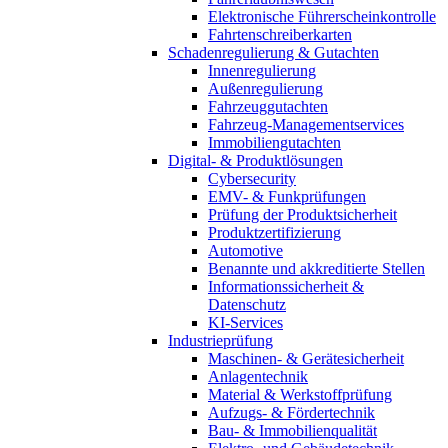
Elektronische Führerscheinkontrolle
Fahrtenschreiberkarten
Schadenregulierung & Gutachten
Innenregulierung
Außenregulierung
Fahrzeuggutachten
Fahrzeug-Managementservices
Immobiliengutachten
Digital- & Produktlösungen
Cybersecurity
EMV- & Funkprüfungen
Prüfung der Produktsicherheit
Produktzertifizierung
Automotive
Benannte und akkreditierte Stellen
Informationssicherheit &
Datenschutz
KI-Services
Industrieprüfung
Maschinen- & Gerätesicherheit
Anlagentechnik
Material & Werkstoffprüfung
Aufzugs- & Fördertechnik
Bau- & Immobilienqualität