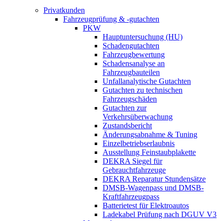
Privatkunden
Fahrzeugprüfung & -gutachten
PKW
Hauptuntersuchung (HU)
Schadengutachten
Fahrzeugbewertung
Schadensanalyse an
Fahrzeugbauteilen
Unfallanalytische Gutachten
Gutachten zu technischen
Fahrzeugschäden
Gutachten zur
Verkehrsüberwachung
Zustandsbericht
Änderungsabnahme & Tuning
Einzelbetriebserlaubnis
Ausstellung Feinstaubplakette
DEKRA Siegel für
Gebrauchtfahrzeuge
DEKRA Reparatur Stundensätze
DMSB-Wagenpass und DMSB-
Kraftfahrzeugpass
Batterietest für Elektroautos
Ladekabel Prüfung nach DGUV V3