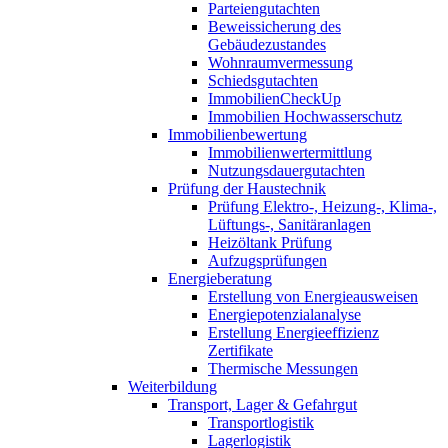
Parteiengutachten
Beweissicherung des
Gebäudezustandes
Wohnraumvermessung
Schiedsgutachten
ImmobilienCheckUp
Immobilien Hochwasserschutz
Immobilienbewertung
Immobilienwertermittlung
Nutzungsdauergutachten
Prüfung der Haustechnik
Prüfung Elektro-, Heizung-, Klima-,
Lüftungs-, Sanitäranlagen
Heizöltank Prüfung
Aufzugsprüfungen
Energieberatung
Erstellung von Energieausweisen
Energiepotenzialanalyse
Erstellung Energieeffizienz
Zertifikate
Thermische Messungen
Weiterbildung
Transport, Lager & Gefahrgut
Transportlogistik
Lagerlogistik