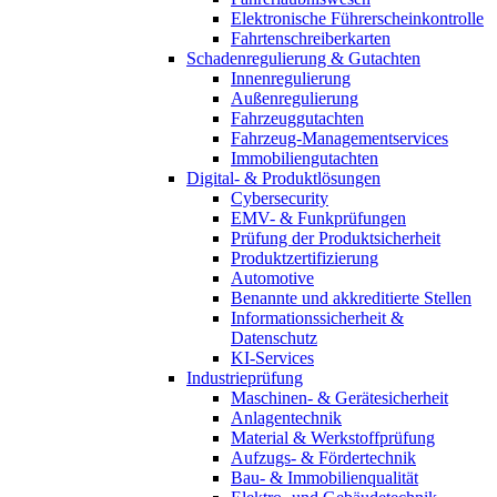
Elektronische Führerscheinkontrolle
Fahrtenschreiberkarten
Schadenregulierung & Gutachten
Innenregulierung
Außenregulierung
Fahrzeuggutachten
Fahrzeug-Managementservices
Immobiliengutachten
Digital- & Produktlösungen
Cybersecurity
EMV- & Funkprüfungen
Prüfung der Produktsicherheit
Produktzertifizierung
Automotive
Benannte und akkreditierte Stellen
Informationssicherheit &
Datenschutz
KI-Services
Industrieprüfung
Maschinen- & Gerätesicherheit
Anlagentechnik
Material & Werkstoffprüfung
Aufzugs- & Fördertechnik
Bau- & Immobilienqualität