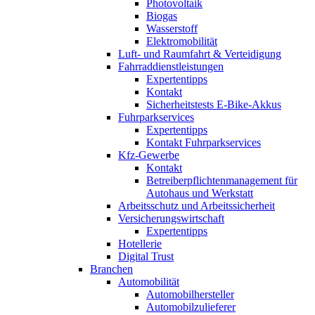
Photovoltaik
Biogas
Wasserstoff
Elektromobilität
Luft- und Raumfahrt & Verteidigung
Fahrraddienstleistungen
Expertentipps
Kontakt
Sicherheitstests E-Bike-Akkus
Fuhrparkservices
Expertentipps
Kontakt Fuhrparkservices
Kfz-Gewerbe
Kontakt
Betreiberpflichtenmanagement für
Autohaus und Werkstatt
Arbeitsschutz und Arbeitssicherheit
Versicherungswirtschaft
Expertentipps
Hotellerie
Digital Trust
Branchen
Automobilität
Automobilhersteller
Automobilzulieferer