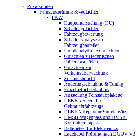
Privatkunden
Fahrzeugprüfung & -gutachten
PKW
Hauptuntersuchung (HU)
Schadengutachten
Fahrzeugbewertung
Schadensanalyse an
Fahrzeugbauteilen
Unfallanalytische Gutachten
Gutachten zu technischen
Fahrzeugschäden
Gutachten zur
Verkehrsüberwachung
Zustandsbericht
Änderungsabnahme & Tuning
Einzelbetriebserlaubnis
Ausstellung Feinstaubplakette
DEKRA Siegel für
Gebrauchtfahrzeuge
DEKRA Reparatur Stundensätze
DMSB-Wagenpass und DMSB-
Kraftfahrzeugpass
Batterietest für Elektroautos
Ladekabel Prüfung nach DGUV V3