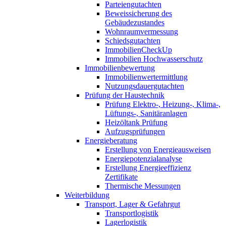
Parteiengutachten
Beweissicherung des
Gebäudezustandes
Wohnraumvermessung
Schiedsgutachten
ImmobilienCheckUp
Immobilien Hochwasserschutz
Immobilienbewertung
Immobilienwertermittlung
Nutzungsdauergutachten
Prüfung der Haustechnik
Prüfung Elektro-, Heizung-, Klima-,
Lüftungs-, Sanitäranlagen
Heizöltank Prüfung
Aufzugsprüfungen
Energieberatung
Erstellung von Energieausweisen
Energiepotenzialanalyse
Erstellung Energieeffizienz
Zertifikate
Thermische Messungen
Weiterbildung
Transport, Lager & Gefahrgut
Transportlogistik
Lagerlogistik