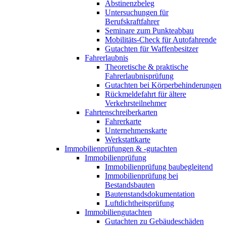
Abstinenzbeleg
Untersuchungen für
Berufskraftfahrer
Seminare zum Punkteabbau
Mobilitäts-Check für Autofahrende
Gutachten für Waffenbesitzer
Fahrerlaubnis
Theoretische & praktische
Fahrerlaubnisprüfung
Gutachten bei Körperbehinderungen
Rückmeldefahrt für ältere
Verkehrsteilnehmer
Fahrtenschreiberkarten
Fahrerkarte
Unternehmenskarte
Werkstattkarte
Immobilienprüfungen & -gutachten
Immobilienprüfung
Immobilienprüfung baubegleitend
Immobilienprüfung bei
Bestandsbauten
Bautenstandsdokumentation
Luftdichtheitsprüfung
Immobiliengutachten
Gutachten zu Gebäudeschäden