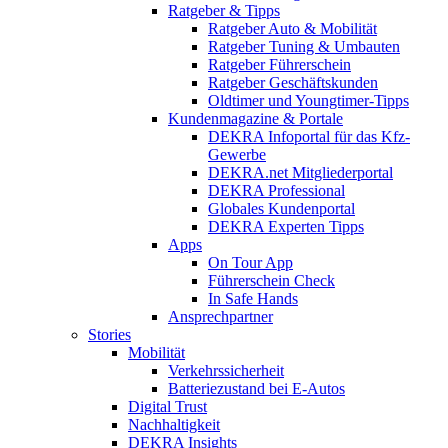
Ratgeber & Tipps
Ratgeber Auto & Mobilität
Ratgeber Tuning & Umbauten
Ratgeber Führerschein
Ratgeber Geschäftskunden
Oldtimer und Youngtimer-Tipps
Kundenmagazine & Portale
DEKRA Infoportal für das Kfz-
Gewerbe
DEKRA.net Mitgliederportal
DEKRA Professional
Globales Kundenportal
DEKRA Experten Tipps
Apps
On Tour App
Führerschein Check
In Safe Hands
Ansprechpartner
Stories
Mobilität
Verkehrssicherheit
Batteriezustand bei E-Autos
Digital Trust
Nachhaltigkeit
DEKRA Insights