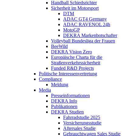
Handball Schiedsrichter
Sicherheit im Motorsport
DTM
ADAC GT4 Germany
ADAC RAVENOL 24h
MotoGP
DEKRA Markenbotschafter
Volleyball Bundesliga der Frauen
BeeWild
DEKRA Vision Zero
Europäische Charta für die
Straßenverkehrssicherheit
Funded R&D Projects
Politische Interessenvertretung
Compliance
Meldung
Media
Presseinformationen
DEKRA Info
Publikationen
DEKRA Studien
Fahrradstudie 2025
Versicherungsstudie
Aftersales Studie
Gebrauchtwagen Sales Studie