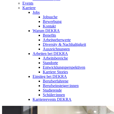
Events
Karriere
Jobs
Jobsuche
Bewerbung
Kontakt
Warum DEKRA
Benefits
Arbeitgeberwerte
Diversity & Nachhaltigkeit
Auszeichnungen
Arbeiten bei DEKRA
Arbeitsbereiche
Standorte
Entwicklungsperspektiven
Karriere Stories
Einstieg bei DEKRA
Berufserfahrene
Berufseinsteiger:innen
Studierende
Schüler:innen
Karriereevents DEKRA