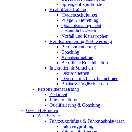
Sprengstoffspürhunde
HealthCare Training
Hygieneschulungen
Pflege & Betreuung
Qualitätsmanagement
Gesundheitswesen
Notfall und Katastrophen
Berufsorientierung & Bewerbung
Berufsorientierung
Coaching
Arbeitsaufnahme
Berufliche Rehabilitation
Integration & Sprachen
Deutsch lernen
Deutschkurs für Arbeitnehmer
Business Englisch lernen
Personaldienstleistung
Zeitarbeit
Jobvermittlung
Qualifizierung & Coaching
Geschäftskunden
Alle Services
Fahrzeugprüfung & Fahrerlaubniswesen
Fahrzeugprüfung
Fahrerlaubniswesen