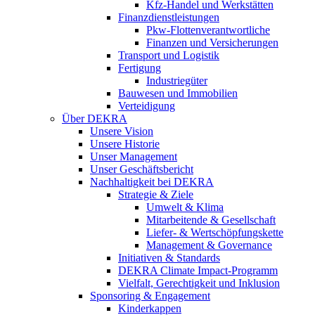
Kfz-Handel und Werkstätten
Finanzdienstleistungen
Pkw‑Flottenverantwortliche
Finanzen und Versicherungen
Transport und Logistik
Fertigung
Industriegüter
Bauwesen und Immobilien
Verteidigung
Über DEKRA
Unsere Vision
Unsere Historie
Unser Management
Unser Geschäftsbericht
Nachhaltigkeit bei DEKRA
Strategie & Ziele
Umwelt & Klima
Mitarbeitende & Gesellschaft
Liefer- & Wertschöpfungskette
Management & Governance
Initiativen & Standards
DEKRA Climate Impact-Programm
Vielfalt, Gerechtigkeit und Inklusion​
Sponsoring & Engagement
Kinderkappen