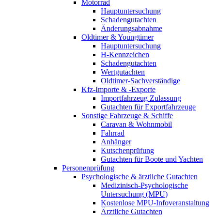
Motorrad
Hauptuntersuchung
Schadengutachten
Änderungsabnahme
Oldtimer & Youngtimer
Hauptuntersuchung
H-Kennzeichen
Schadengutachten
Wertgutachten
Oldtimer-Sachverständige
Kfz-Importe & -Exporte
Importfahrzeug Zulassung
Gutachten für Exportfahrzeuge
Sonstige Fahrzeuge & Schiffe
Caravan & Wohnmobil
Fahrrad
Anhänger
Kutschenprüfung
Gutachten für Boote und Yachten
Personenprüfung
Psychologische & ärztliche Gutachten
Medizinisch-Psychologische
Untersuchung (MPU)
Kostenlose MPU-Infoveranstaltung
Ärztliche Gutachten