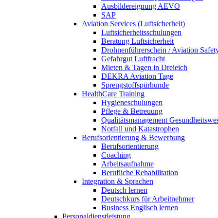
Ausbildereignung AEVO
SAP
Aviation Services (Luftsicherheit)
Luftsicherheitsschulungen
Beratung Luftsicherheit
Drohnenführerschein / Aviation Safet
Gefahrgut Luftfracht
Mieten & Tagen in Dreieich
DEKRA Aviation Tage
Sprengstoffspürhunde
HealthCare Training
Hygieneschulungen
Pflege & Betreuung
Qualitätsmanagement Gesundheitswe
Notfall und Katastrophen
Berufsorientierung & Bewerbung
Berufsorientierung
Coaching
Arbeitsaufnahme
Berufliche Rehabilitation
Integration & Sprachen
Deutsch lernen
Deutschkurs für Arbeitnehmer
Business Englisch lernen
Personaldienstleistung