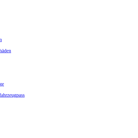
n
chäden
ge
ahrzeugpass