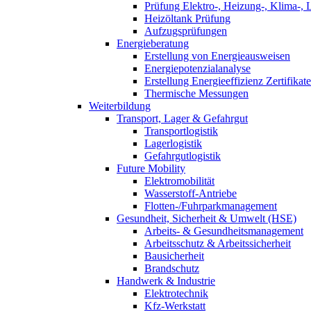
Prüfung Elektro-, Heizung-, Klima-, 
Heizöltank Prüfung
Aufzugsprüfungen
Energieberatung
Erstellung von Energieausweisen
Energiepotenzialanalyse
Erstellung Energieeffizienz Zertifikate
Thermische Messungen
Weiterbildung
Transport, Lager & Gefahrgut
Transportlogistik
Lagerlogistik
Gefahrgutlogistik
Future Mobility
Elektromobilität
Wasserstoff-Antriebe
Flotten-/Fuhrparkmanagement
Gesundheit, Sicherheit & Umwelt (HSE)
Arbeits- & Gesundheitsmanagement
Arbeitsschutz & Arbeitssicherheit
Bausicherheit
Brandschutz
Handwerk & Industrie
Elektrotechnik
Kfz-Werkstatt