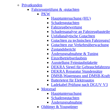
Privatkunden
Fahrzeugprüfung & -gutachten
PKW
Hauptuntersuchung (HU)
Schadengutachten
Fahrzeugbewertung
Schadensanalyse an Fahrzeugbauteile
Unfallanalytische Gutachten
Gutachten zu technischen Fahrzeugs
Gutachten zur Verkehrsüberwachung
Zustandsbericht
Änderungsabnahme & Tuning
Einzelbetriebserlaubnis
Ausstellung Feinstaubplakette
DEKRA Siegel für Gebrauchtfahrzeu
DEKRA Reparatur Stundensätze
DMSB-Wagenpass und DMSB-Kraftf
Batterietest für Elektroautos
Ladekabel Prüfung nach DGUV V3
Motorrad
Hauptuntersuchung
Schadengutachten
Änderungsabnahme
Oldtimer & Youngtimer