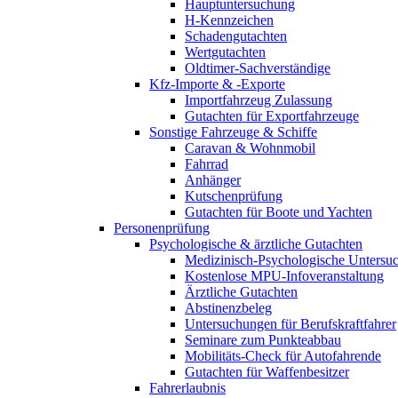
Hauptuntersuchung
H-Kennzeichen
Schadengutachten
Wertgutachten
Oldtimer-Sachverständige
Kfz-Importe & -Exporte
Importfahrzeug Zulassung
Gutachten für Exportfahrzeuge
Sonstige Fahrzeuge & Schiffe
Caravan & Wohnmobil
Fahrrad
Anhänger
Kutschenprüfung
Gutachten für Boote und Yachten
Personenprüfung
Psychologische & ärztliche Gutachten
Medizinisch-Psychologische Unters
Kostenlose MPU-Infoveranstaltung
Ärztliche Gutachten
Abstinenzbeleg
Untersuchungen für Berufskraftfahrer
Seminare zum Punkteabbau
Mobilitäts-Check für Autofahrende
Gutachten für Waffenbesitzer
Fahrerlaubnis