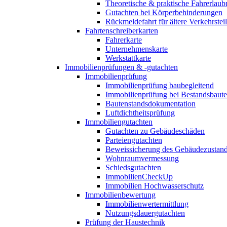
Theoretische & praktische Fahrerlaub
Gutachten bei Körperbehinderungen
Rückmeldefahrt für ältere Verkehrste
Fahrtenschreiberkarten
Fahrerkarte
Unternehmenskarte
Werkstattkarte
Immobilienprüfungen & -gutachten
Immobilienprüfung
Immobilienprüfung baubegleitend
Immobilienprüfung bei Bestandsbaut
Bautenstandsdokumentation
Luftdichtheitsprüfung
Immobiliengutachten
Gutachten zu Gebäudeschäden
Parteiengutachten
Beweissicherung des Gebäudezustan
Wohnraumvermessung
Schiedsgutachten
ImmobilienCheckUp
Immobilien Hochwasserschutz
Immobilienbewertung
Immobilienwertermittlung
Nutzungsdauergutachten
Prüfung der Haustechnik