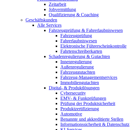
Zeitarbeit
Jobvermittlung
Qualifizierung & Coaching
Geschäftskunden
Alle Services
Fahrzeugprüfung & Fahrerlaubniswesen
Fahrzeugprüfung
Fahrerlaubniswesen
Elektronische Führerscheinkontrolle
Fahrtenschreiberkarten
Schadenregulierung & Gutachten
Innenregulierung
Außenregulierung
Fahrzeuggutachten
Fahrzeug-Managementservices
Immobiliengutachten
Digital- & Produktlösungen
Cybersecurity
EMV- & Funkprüfungen
Prüfung der Produktsicherheit
Produktzertifizierung
Automotive
Benannte und akkreditierte Stellen
Informationssicherheit & Datenschutz
KI-Services