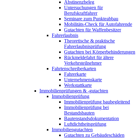
Abstinenzbeleg
Untersuchungen für
Berufskraftfahrer
Seminare zum Punkteabbau
Mobilitäts-Check für Autofahrende
Gutachten für Waffenbesitzer
Fahrerlaubnis
Theoretische & praktische
Fahrerlaubnisprüfung
Gutachten bei Körperbehinderungen
Rückmeldefahrt für ältere
Verkehrsteilnehmer
Fahrtenschreiberkarten
Fahrerkarte
Unternehmenskarte
Werkstattkarte
Immobilienprüfungen & -gutachten
Immobilienprüfung
Immobilienprüfung baubegleitend
Immobilienprüfung bei
Bestandsbauten
Bautenstandsdokumentation
Luftdichtheitsprüfung
Immobiliengutachten
Gutachten zu Gebäudeschäden