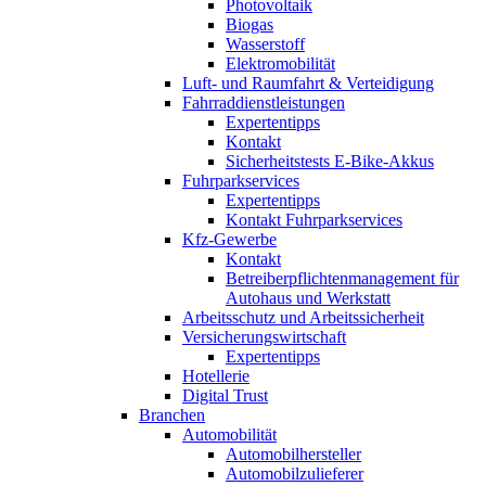
Photovoltaik
Biogas
Wasserstoff
Elektromobilität
Luft- und Raumfahrt & Verteidigung
Fahrraddienstleistungen
Expertentipps
Kontakt
Sicherheitstests E-Bike-Akkus
Fuhrparkservices
Expertentipps
Kontakt Fuhrparkservices
Kfz-Gewerbe
Kontakt
Betreiberpflichtenmanagement für
Autohaus und Werkstatt
Arbeitsschutz und Arbeitssicherheit
Versicherungswirtschaft
Expertentipps
Hotellerie
Digital Trust
Branchen
Automobilität
Automobilhersteller
Automobilzulieferer