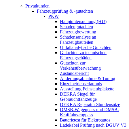
Privatkunden
Fahrzeugprüfung & -gutachten
PKW
Hauptuntersuchung (HU)
Schadengutachten
Fahrzeugbewertung
Schadensanalyse an
Fahrzeugbauteilen
Unfallanalytische Gutachten
Gutachten zu technischen
Fahrzeugschäden
Gutachten zur
Verkehrsüberwachung
Zustandsbericht
Änderungsabnahme & Tuning
Einzelbetriebserlaubnis
Ausstellung Feinstaubplakette
DEKRA Siegel für
Gebrauchtfahrzeuge
DEKRA Reparatur Stundensätze
DMSB-Wagenpass und DMSB-
Kraftfahrzeugpass
Batterietest für Elektroautos
Ladekabel Prüfung nach DGUV V3