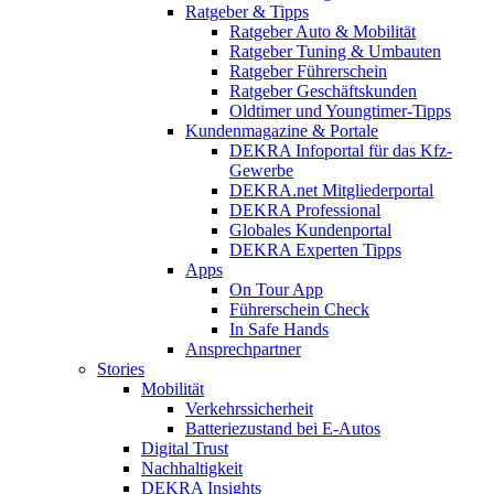
Ratgeber & Tipps
Ratgeber Auto & Mobilität
Ratgeber Tuning & Umbauten
Ratgeber Führerschein
Ratgeber Geschäftskunden
Oldtimer und Youngtimer-Tipps
Kundenmagazine & Portale
DEKRA Infoportal für das Kfz-
Gewerbe
DEKRA.net Mitgliederportal
DEKRA Professional
Globales Kundenportal
DEKRA Experten Tipps
Apps
On Tour App
Führerschein Check
In Safe Hands
Ansprechpartner
Stories
Mobilität
Verkehrssicherheit
Batteriezustand bei E-Autos
Digital Trust
Nachhaltigkeit
DEKRA Insights