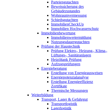
Parteiengutachten
Beweissicherung des
Gebäudezustandes
Wohnraumvermessung
Schiedsgutachten
ImmobilienCheckUp
Immobilien Hochwasserschutz
Immobilienbewertung
Immobilienwertermittlung
Nutzungsdauergutachten
Prüfung der Haustechnik
Prüfung Elektro-, Heizung-, Klima-,
Lüftungs-, Sanitäranlagen
Heizöltank Prüfung
Aufzugsprüfungen
Energieberatung
Erstellung von Energieausweisen
Energiepotenzialanalyse
Erstellung Energieeffizienz
Zertifikate
Thermische Messungen
Weiterbildung
Transport, Lager & Gefahrgut
Transportlogistik
Lagerlogistik