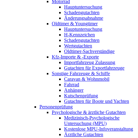
Motorrad
Hauptuntersuchung
Schadengutachten
Änderungsabnahme
Oldtimer & Youngtimer
Hauptuntersuchung
H-Kennzeichen
Schadengutachten
Wertgutachten
Oldtimer-Sachverständige
Kfz-Importe & -Exporte
Importfahrzeug Zulassung
Gutachten für Exportfahrzeuge
Sonstige Fahrzeuge & Schiffe
Caravan & Wohnmobil
Fahrrad
Anhänger
Kutschenprüfung
Gutachten für Boote und Yachten
Personenprüfung
Psychologische & ärztliche Gutachten
Medizinisch-Psychologische
Untersuchung (MPU)
Kostenlose MPU-Infoveranstaltung
Ärztliche Gutachten