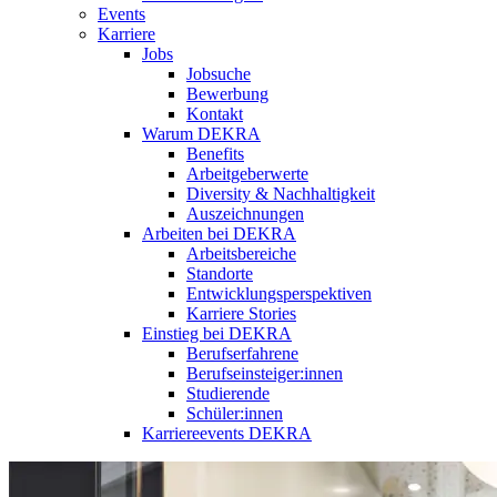
Events
Karriere
Jobs
Jobsuche
Bewerbung
Kontakt
Warum DEKRA
Benefits
Arbeitgeberwerte
Diversity & Nachhaltigkeit
Auszeichnungen
Arbeiten bei DEKRA
Arbeitsbereiche
Standorte
Entwicklungsperspektiven
Karriere Stories
Einstieg bei DEKRA
Berufserfahrene
Berufseinsteiger:innen
Studierende
Schüler:innen
Karriereevents DEKRA