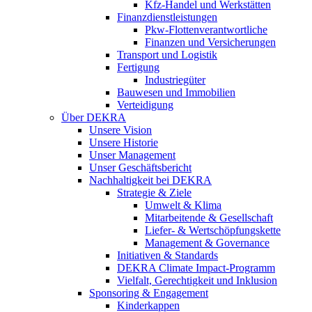
Kfz-Handel und Werkstätten
Finanzdienstleistungen
Pkw‑Flottenverantwortliche
Finanzen und Versicherungen
Transport und Logistik
Fertigung
Industriegüter
Bauwesen und Immobilien
Verteidigung
Über DEKRA
Unsere Vision
Unsere Historie
Unser Management
Unser Geschäftsbericht
Nachhaltigkeit bei DEKRA
Strategie & Ziele
Umwelt & Klima
Mitarbeitende & Gesellschaft
Liefer- & Wertschöpfungskette
Management & Governance
Initiativen & Standards
DEKRA Climate Impact-Programm
Vielfalt, Gerechtigkeit und Inklusion​
Sponsoring & Engagement
Kinderkappen