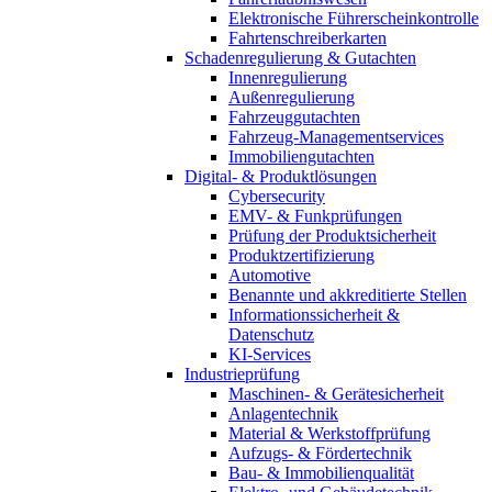
Elektronische Führerscheinkontrolle
Fahrtenschreiberkarten
Schadenregulierung & Gutachten
Innenregulierung
Außenregulierung
Fahrzeuggutachten
Fahrzeug-Managementservices
Immobiliengutachten
Digital- & Produktlösungen
Cybersecurity
EMV- & Funkprüfungen
Prüfung der Produktsicherheit
Produktzertifizierung
Automotive
Benannte und akkreditierte Stellen
Informationssicherheit &
Datenschutz
KI-Services
Industrieprüfung
Maschinen- & Gerätesicherheit
Anlagentechnik
Material & Werkstoffprüfung
Aufzugs- & Fördertechnik
Bau- & Immobilienqualität