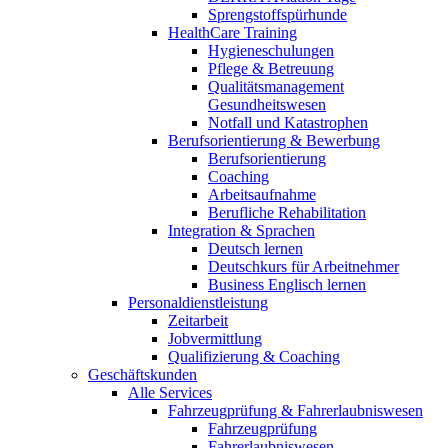
Sprengstoffspürhunde
HealthCare Training
Hygieneschulungen
Pflege & Betreuung
Qualitätsmanagement
Gesundheitswesen
Notfall und Katastrophen
Berufsorientierung & Bewerbung
Berufsorientierung
Coaching
Arbeitsaufnahme
Berufliche Rehabilitation
Integration & Sprachen
Deutsch lernen
Deutschkurs für Arbeitnehmer
Business Englisch lernen
Personaldienstleistung
Zeitarbeit
Jobvermittlung
Qualifizierung & Coaching
Geschäftskunden
Alle Services
Fahrzeugprüfung & Fahrerlaubniswesen
Fahrzeugprüfung
Fahrerlaubniswesen