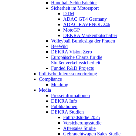
Handball Schiedsrichter
Sicherheit im Motorsport
DTM
ADAC GT4 Germany
ADAC RAVENOL 24h
MotoGP
DEKRA Markenbotschafter
Volleyball Bundesliga der Frauen
BeeWild
DEKRA Vision Zero
Europäische Charta für die
Straßenverkehrssicherheit
Funded R&D Projects
Politische Interessenvertretung
Compliance
Meldung
Media
Presseinformationen
DEKRA Info
Publikationen
DEKRA Studien
Fahrradstudie 2025
Versicherungsstudie
Aftersales Studie
Gebrauchtwagen Sales Studie