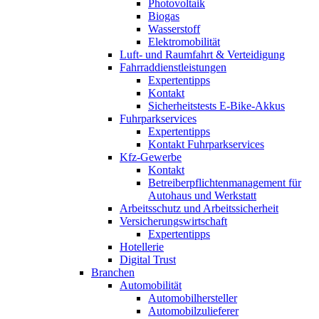
Photovoltaik
Biogas
Wasserstoff
Elektromobilität
Luft- und Raumfahrt & Verteidigung
Fahrraddienstleistungen
Expertentipps
Kontakt
Sicherheitstests E-Bike-Akkus
Fuhrparkservices
Expertentipps
Kontakt Fuhrparkservices
Kfz-Gewerbe
Kontakt
Betreiberpflichtenmanagement für
Autohaus und Werkstatt
Arbeitsschutz und Arbeitssicherheit
Versicherungswirtschaft
Expertentipps
Hotellerie
Digital Trust
Branchen
Automobilität
Automobilhersteller
Automobilzulieferer