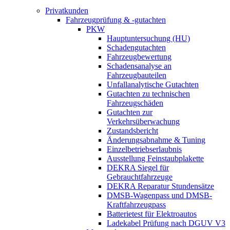
Privatkunden
Fahrzeugprüfung & -gutachten
PKW
Hauptuntersuchung (HU)
Schadengutachten
Fahrzeugbewertung
Schadensanalyse an
Fahrzeugbauteilen
Unfallanalytische Gutachten
Gutachten zu technischen
Fahrzeugschäden
Gutachten zur
Verkehrsüberwachung
Zustandsbericht
Änderungsabnahme & Tuning
Einzelbetriebserlaubnis
Ausstellung Feinstaubplakette
DEKRA Siegel für
Gebrauchtfahrzeuge
DEKRA Reparatur Stundensätze
DMSB-Wagenpass und DMSB-
Kraftfahrzeugpass
Batterietest für Elektroautos
Ladekabel Prüfung nach DGUV V3