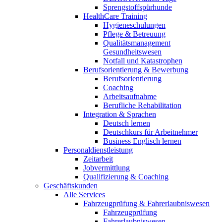
Sprengstoffspürhunde
HealthCare Training
Hygieneschulungen
Pflege & Betreuung
Qualitätsmanagement
Gesundheitswesen
Notfall und Katastrophen
Berufsorientierung & Bewerbung
Berufsorientierung
Coaching
Arbeitsaufnahme
Berufliche Rehabilitation
Integration & Sprachen
Deutsch lernen
Deutschkurs für Arbeitnehmer
Business Englisch lernen
Personaldienstleistung
Zeitarbeit
Jobvermittlung
Qualifizierung & Coaching
Geschäftskunden
Alle Services
Fahrzeugprüfung & Fahrerlaubniswesen
Fahrzeugprüfung
Fahrerlaubniswesen