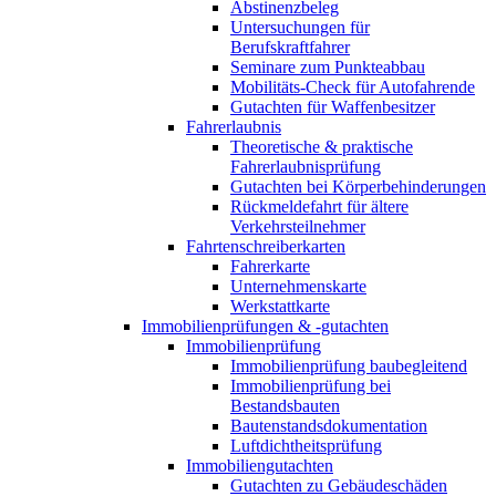
Abstinenzbeleg
Untersuchungen für
Berufskraftfahrer
Seminare zum Punkteabbau
Mobilitäts-Check für Autofahrende
Gutachten für Waffenbesitzer
Fahrerlaubnis
Theoretische & praktische
Fahrerlaubnisprüfung
Gutachten bei Körperbehinderungen
Rückmeldefahrt für ältere
Verkehrsteilnehmer
Fahrtenschreiberkarten
Fahrerkarte
Unternehmenskarte
Werkstattkarte
Immobilienprüfungen & -gutachten
Immobilienprüfung
Immobilienprüfung baubegleitend
Immobilienprüfung bei
Bestandsbauten
Bautenstandsdokumentation
Luftdichtheitsprüfung
Immobiliengutachten
Gutachten zu Gebäudeschäden