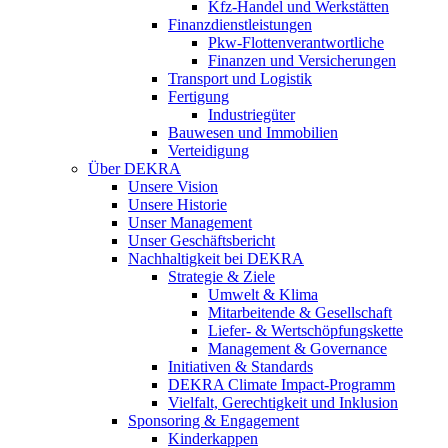
Kfz-Handel und Werkstätten
Finanzdienstleistungen
Pkw‑Flottenverantwortliche
Finanzen und Versicherungen
Transport und Logistik
Fertigung
Industriegüter
Bauwesen und Immobilien
Verteidigung
Über DEKRA
Unsere Vision
Unsere Historie
Unser Management
Unser Geschäftsbericht
Nachhaltigkeit bei DEKRA
Strategie & Ziele
Umwelt & Klima
Mitarbeitende & Gesellschaft
Liefer- & Wertschöpfungskette
Management & Governance
Initiativen & Standards
DEKRA Climate Impact-Programm
Vielfalt, Gerechtigkeit und Inklusion​
Sponsoring & Engagement
Kinderkappen