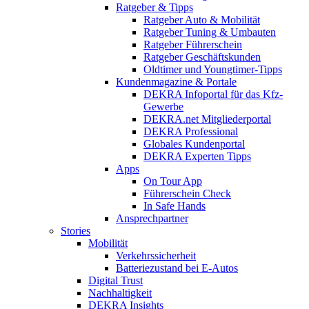
Ratgeber & Tipps
Ratgeber Auto & Mobilität
Ratgeber Tuning & Umbauten
Ratgeber Führerschein
Ratgeber Geschäftskunden
Oldtimer und Youngtimer-Tipps
Kundenmagazine & Portale
DEKRA Infoportal für das Kfz-
Gewerbe
DEKRA.net Mitgliederportal
DEKRA Professional
Globales Kundenportal
DEKRA Experten Tipps
Apps
On Tour App
Führerschein Check
In Safe Hands
Ansprechpartner
Stories
Mobilität
Verkehrssicherheit
Batteriezustand bei E-Autos
Digital Trust
Nachhaltigkeit
DEKRA Insights