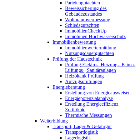
Parteiengutachten
Beweissicherung des
Gebäudezustandes
Wohnraumvermessung
Schiedsgutachten
ImmobilienCheckUp
Immobilien Hochwasserschutz
Immobilienbewertung
Immobilienwertermittlung
Nutzungsdauergutachten
Prüfung der Haustechnik
Prüfung Elektro-, Heizung-, Klima-,
Lüftungs-, Sanitäranlagen
Heizöltank Prüfung
Aufzugsprüfungen
Energieberatung
Erstellung von Energieausweisen
Energiepotenzialanalyse
Erstellung Energieeffizienz
Zertifikate
Thermische Messungen
Weiterbildung
Transport, Lager & Gefahrgut
Transportlogistik
Lagerlogistik