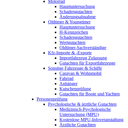
Motorrad
Hauptuntersuchung
Schadengutachten
Änderungsabnahme
Oldtimer & Youngtimer
Hauptuntersuchung
H-Kennzeichen
Schadengutachten
Wertgutachten
Oldtimer-Sachverständige
Kfz-Importe & -Exporte
Importfahrzeug Zulassung
Gutachten für Exportfahrzeuge
Sonstige Fahrzeuge & Schiffe
Caravan & Wohnmobil
Fahrrad
Anhänger
Kutschenprüfung
Gutachten für Boote und Yachten
Personenprüfung
Psychologische & ärztliche Gutachten
Medizinisch-Psychologische
Untersuchung (MPU)
Kostenlose MPU-Infoveranstaltung
Ärztliche Gutachten