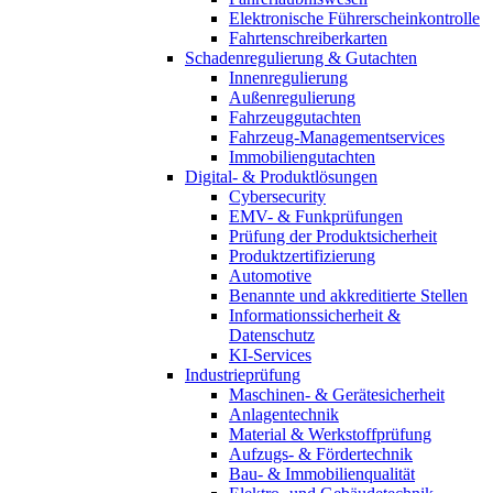
Elektronische Führerscheinkontrolle
Fahrtenschreiberkarten
Schadenregulierung & Gutachten
Innenregulierung
Außenregulierung
Fahrzeuggutachten
Fahrzeug-Managementservices
Immobiliengutachten
Digital- & Produktlösungen
Cybersecurity
EMV- & Funkprüfungen
Prüfung der Produktsicherheit
Produktzertifizierung
Automotive
Benannte und akkreditierte Stellen
Informationssicherheit &
Datenschutz
KI-Services
Industrieprüfung
Maschinen- & Gerätesicherheit
Anlagentechnik
Material & Werkstoffprüfung
Aufzugs- & Fördertechnik
Bau- & Immobilienqualität