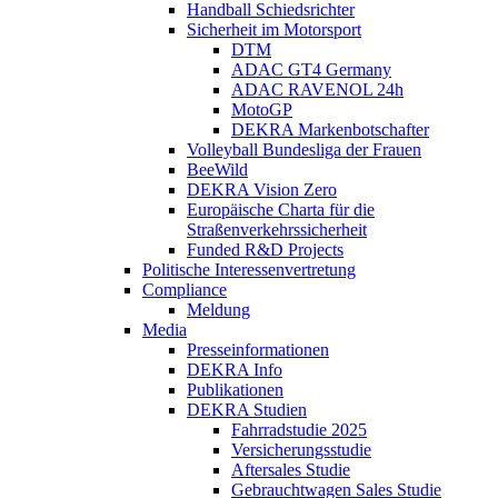
Handball Schiedsrichter
Sicherheit im Motorsport
DTM
ADAC GT4 Germany
ADAC RAVENOL 24h
MotoGP
DEKRA Markenbotschafter
Volleyball Bundesliga der Frauen
BeeWild
DEKRA Vision Zero
Europäische Charta für die
Straßenverkehrssicherheit
Funded R&D Projects
Politische Interessenvertretung
Compliance
Meldung
Media
Presseinformationen
DEKRA Info
Publikationen
DEKRA Studien
Fahrradstudie 2025
Versicherungsstudie
Aftersales Studie
Gebrauchtwagen Sales Studie