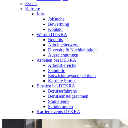
Events
Karriere
Jobs
Jobsuche
Bewerbung
Kontakt
Warum DEKRA
Benefits
Arbeitgeberwerte
Diversity & Nachhaltigkeit
Auszeichnungen
Arbeiten bei DEKRA
Arbeitsbereiche
Standorte
Entwicklungsperspektiven
Karriere Stories
Einstieg bei DEKRA
Berufserfahrene
Berufseinsteiger:innen
Studierende
Schüler:innen
Karriereevents DEKRA