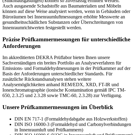
(Silikonausgasungen) können so zuverlässig ermittelt werden.
Auch ausgasende Schadstoffe aus Baumaterialien und Möbeln
können auf diese Weise analysiert werden, wenn in Gebäuden oder
Büroräumen bei Innenraumluftmessungen erhöhte Messwerte an
gesundheitsschädlichen Substanzen oder Überschreitungen von
Innenraumrichtwerten festgestellt werden.
Präzise Prüfkammermessungen für unterschiedliche
Anforderungen
Im akkreditierten DEKRA Prüflabor bieten Ihnen unsere
Sachverständigen ein breites Portfolio an Analyseverfahren für
Emissions- und Formaldehydmessungen in der Prüfkammer auf der
Basis der Anforderungen unterschiedlicher Standards. Für
zusätzliche Rückstandsanalysen stehen weitere
Analysemöglichkeiten anhand REM/EDX, XRD, FT-IR und
Ionenchromatographie (ionische Kontamination gemäß IPC TM-
650, 2.3.25 und 2.3.28 sowie TMC-60, 2.3.28) zur Verfügung.
Unsere Prüfkammermessungen im Überblick
DIN EN 717-1 (Formaldehydabgabe aus Holzwerkstoffen)
DIN ISO 16000-3 (Formaldehyd und Carbonylverbindungen
in Innenraumluft und Prüfkammern)