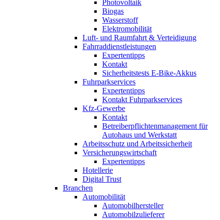
Photovoltaik
Biogas
Wasserstoff
Elektromobilität
Luft- und Raumfahrt & Verteidigung
Fahrraddienstleistungen
Expertentipps
Kontakt
Sicherheitstests E-Bike-Akkus
Fuhrparkservices
Expertentipps
Kontakt Fuhrparkservices
Kfz-Gewerbe
Kontakt
Betreiberpflichtenmanagement für
Autohaus und Werkstatt
Arbeitsschutz und Arbeitssicherheit
Versicherungswirtschaft
Expertentipps
Hotellerie
Digital Trust
Branchen
Automobilität
Automobilhersteller
Automobilzulieferer