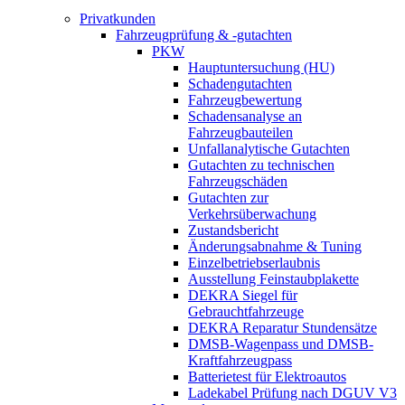
Privatkunden
Fahrzeugprüfung & -gutachten
PKW
Hauptuntersuchung (HU)
Schadengutachten
Fahrzeugbewertung
Schadensanalyse an
Fahrzeugbauteilen
Unfallanalytische Gutachten
Gutachten zu technischen
Fahrzeugschäden
Gutachten zur
Verkehrsüberwachung
Zustandsbericht
Änderungsabnahme & Tuning
Einzelbetriebserlaubnis
Ausstellung Feinstaubplakette
DEKRA Siegel für
Gebrauchtfahrzeuge
DEKRA Reparatur Stundensätze
DMSB-Wagenpass und DMSB-
Kraftfahrzeugpass
Batterietest für Elektroautos
Ladekabel Prüfung nach DGUV V3