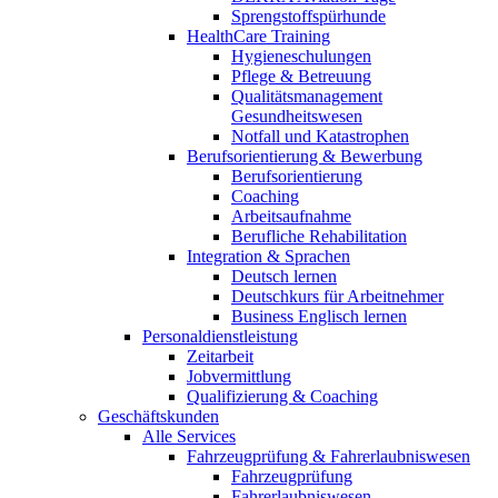
Sprengstoffspürhunde
HealthCare Training
Hygieneschulungen
Pflege & Betreuung
Qualitätsmanagement
Gesundheitswesen
Notfall und Katastrophen
Berufsorientierung & Bewerbung
Berufsorientierung
Coaching
Arbeitsaufnahme
Berufliche Rehabilitation
Integration & Sprachen
Deutsch lernen
Deutschkurs für Arbeitnehmer
Business Englisch lernen
Personaldienstleistung
Zeitarbeit
Jobvermittlung
Qualifizierung & Coaching
Geschäftskunden
Alle Services
Fahrzeugprüfung & Fahrerlaubniswesen
Fahrzeugprüfung
Fahrerlaubniswesen