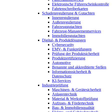
Elektronische Führerscheinkontrolle
Fahrtenschreiberkarten
Schadenregulierung & Gutachten
Innenregulierung
Außenregulierung
Fahrzeuggutachten
Fahrzeug-Managementservices
Immobiliengutachten
Digital- & Produktlösungen
Cybersecurity
EMV- & Funkprüfungen
Prüfung der Produktsicherheit
Produktzertifizierung
Automotive
Benannte und akkreditierte Stellen
Informationssicherheit &
Datenschutz
KI-Services
Industrieprüfung
Maschinen- & Gerätesicherheit
Anlagentechnik
Material & Werkstoffprüfung
Aufzugs- & Fördertechnik
Bau- & Immobilienqualität