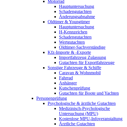
Motorrad
Hauptuntersuchung
Schadengutachten
Änderungsabnahme
Oldtimer & Youngtimer
Hauptuntersuchung
H-Kennzeichen
Schadengutachten
Wertgutachten
Oldtimer-Sachverständige
Kfz-Importe & -Exporte
Importfahrzeug Zulassung
Gutachten für Exportfahrzeuge
Sonstige Fahrzeuge & Schiffe
Caravan & Wohnmobil
Fahrrad
Anhänger
Kutschenprüfung
Gutachten für Boote und Yachten
Personenprüfung
Psychologische & ärztliche Gutachten
Medizinisch-Psychologische
Untersuchung (MPU)
Kostenlose MPU-Infoveranstaltung
Ärztliche Gutachten