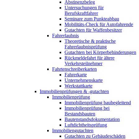
Abstinenzbeleg
Untersuchungen für
Berufskraftfahrer
Seminare zum Punkteabbau
Mobilitäts-Check für Autofahrende
Gutachten für Waffenbesitzer
Fahrerlaubnis
Theoretische & praktische
Fahrerlaubnisprüfung
Gutachten bei Körperbehinderungen
Rückmeldefahrt für ältere
Verkehrsteilnehmer
Fahrtenschreiberkarten
Fahrerkarte
Unternehmenskarte
Werkstattkarte
Immobilienprüfungen & -gutachten
Immobilienprüfung
Immobilienprüfung baubegleitend
Immobilienprüfung bei
Bestandsbauten
Bautenstandsdokumentation
Luftdichtheitsprüfung
Immobiliengutachten
Gutachten zu Gebäudeschäden