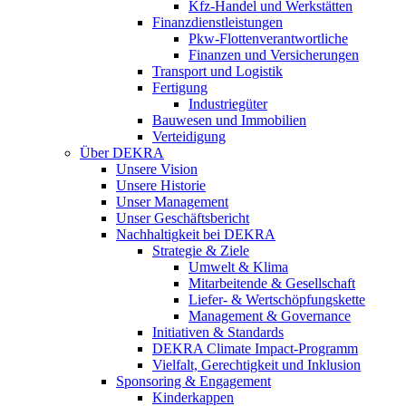
Kfz-Handel und Werkstätten
Finanzdienstleistungen
Pkw‑Flottenverantwortliche
Finanzen und Versicherungen
Transport und Logistik
Fertigung
Industriegüter
Bauwesen und Immobilien
Verteidigung
Über DEKRA
Unsere Vision
Unsere Historie
Unser Management
Unser Geschäftsbericht
Nachhaltigkeit bei DEKRA
Strategie & Ziele
Umwelt & Klima
Mitarbeitende & Gesellschaft
Liefer- & Wertschöpfungskette
Management & Governance
Initiativen & Standards
DEKRA Climate Impact-Programm
Vielfalt, Gerechtigkeit und Inklusion​
Sponsoring & Engagement
Kinderkappen