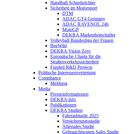
Handball Schiedsrichter
Sicherheit im Motorsport
DTM
ADAC GT4 Germany
ADAC RAVENOL 24h
MotoGP
DEKRA Markenbotschafter
Volleyball Bundesliga der Frauen
BeeWild
DEKRA Vision Zero
Europäische Charta für die
Straßenverkehrssicherheit
Funded R&D Projects
Politische Interessenvertretung
Compliance
Meldung
Media
Presseinformationen
DEKRA Info
Publikationen
DEKRA Studien
Fahrradstudie 2025
Versicherungsstudie
Aftersales Studie
Gebrauchtwagen Sales Studie