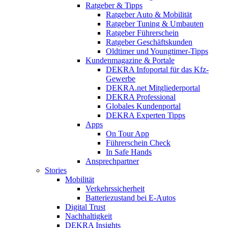
Ratgeber & Tipps
Ratgeber Auto & Mobilität
Ratgeber Tuning & Umbauten
Ratgeber Führerschein
Ratgeber Geschäftskunden
Oldtimer und Youngtimer-Tipps
Kundenmagazine & Portale
DEKRA Infoportal für das Kfz-
Gewerbe
DEKRA.net Mitgliederportal
DEKRA Professional
Globales Kundenportal
DEKRA Experten Tipps
Apps
On Tour App
Führerschein Check
In Safe Hands
Ansprechpartner
Stories
Mobilität
Verkehrssicherheit
Batteriezustand bei E-Autos
Digital Trust
Nachhaltigkeit
DEKRA Insights