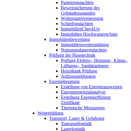
Parteiengutachten
Beweissicherung des
Gebäudezustandes
Wohnraumvermessung
Schiedsgutachten
ImmobilienCheckUp
Immobilien Hochwasserschutz
Immobilienbewertung
Immobilienwertermittlung
Nutzungsdauergutachten
Prüfung der Haustechnik
Prüfung Elektro-, Heizung-, Klima-,
Lüftungs-, Sanitäranlagen
Heizöltank Prüfung
Aufzugsprüfungen
Energieberatung
Erstellung von Energieausweisen
Energiepotenzialanalyse
Erstellung Energieeffizienz
Zertifikate
Thermische Messungen
Weiterbildung
Transport, Lager & Gefahrgut
Transportlogistik
Lagerlogistik