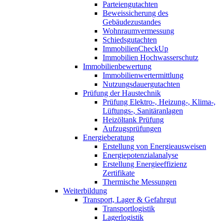
Parteiengutachten
Beweissicherung des
Gebäudezustandes
Wohnraumvermessung
Schiedsgutachten
ImmobilienCheckUp
Immobilien Hochwasserschutz
Immobilienbewertung
Immobilienwertermittlung
Nutzungsdauergutachten
Prüfung der Haustechnik
Prüfung Elektro-, Heizung-, Klima-,
Lüftungs-, Sanitäranlagen
Heizöltank Prüfung
Aufzugsprüfungen
Energieberatung
Erstellung von Energieausweisen
Energiepotenzialanalyse
Erstellung Energieeffizienz
Zertifikate
Thermische Messungen
Weiterbildung
Transport, Lager & Gefahrgut
Transportlogistik
Lagerlogistik