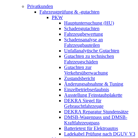
Privatkunden
Fahrzeugprüfung & -gutachten
PKW
Hauptuntersuchung (HU)
Schadengutachten
Fahrzeugbewertung
Schadensanalyse an
Fahrzeugbauteilen
Unfallanalytische Gutachten
Gutachten zu technischen
Fahrzeugschäden
Gutachten zur
Verkehrsüberwachung
Zustandsbericht
Änderungsabnahme & Tuning
Einzelbetriebserlaubnis
Ausstellung Feinstaubplakette
DEKRA Siegel für
Gebrauchtfahrzeuge
DEKRA Reparatur Stundensätze
DMSB-Wagenpass und DMSB-
Kraftfahrzeugpass
Batterietest für Elektroautos
Ladekabel Prüfung nach DGUV V3