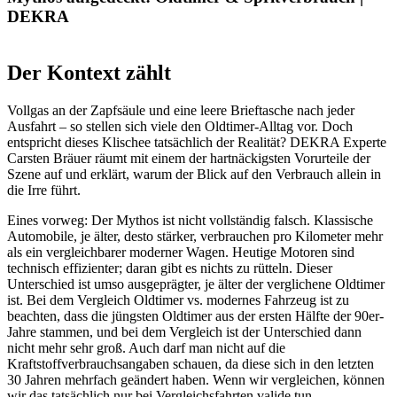
DEKRA
Der Kontext zählt
Vollgas an der Zapfsäule und eine leere Brieftasche nach jeder
Ausfahrt – so stellen sich viele den Oldtimer-Alltag vor. Doch
entspricht dieses Klischee tatsächlich der Realität? DEKRA Experte
Carsten Bräuer räumt mit einem der hartnäckigsten Vorurteile der
Szene auf und erklärt, warum der Blick auf den Verbrauch allein in
die Irre führt.
Eines vorweg: Der Mythos ist nicht vollständig falsch. Klassische
Automobile, je älter, desto stärker, verbrauchen pro Kilometer mehr
als ein vergleichbarer moderner Wagen. Heutige Motoren sind
technisch effizienter; daran gibt es nichts zu rütteln. Dieser
Unterschied ist umso ausgeprägter, je älter der verglichene Oldtimer
ist. Bei dem Vergleich Oldtimer vs. modernes Fahrzeug ist zu
beachten, dass die jüngsten Oldtimer aus der ersten Hälfte der 90er-
Jahre stammen, und bei dem Vergleich ist der Unterschied dann
nicht mehr sehr groß. Auch darf man nicht auf die
Kraftstoffverbrauchsangaben schauen, da diese sich in den letzten
30 Jahren mehrfach geändert haben. Wenn wir vergleichen, können
wir das tatsächlich nur bei Vergleichsfahrten valide tun.