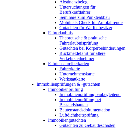
Abstinenzbeleg
Untersuchungen für
Berufskraftfahrer
Seminare zum Punkteabbau
Mobilitäts-Check für Autofahrende
Gutachten für Waffenbesitzer
Fahrerlaubnis
Theoretische & praktische
Fahrerlaubnisprüfung
Gutachten bei Körperbehinderungen
Rückmeldefahrt für ältere
Verkehrsteilnehmer
Fahrtenschreiberkarten
Fahrerkarte
Unternehmenskarte
Werkstattkarte
Immobilienprüfungen & -gutachten
Immobilienprüfung
Immobilienprüfung baubegleitend
Immobilienprüfung bei
Bestandsbauten
Bautenstandsdokumentation
Luftdichtheitsprüfung
Immobiliengutachten
Gutachten zu Gebäudeschäden