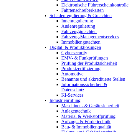
Elektronische Führerscheinkontrolle
Fahrtenschreiberkarten
Schadenregulierung & Gutachten
Innenregulierung
Außenregulierung
Fahrzeuggutachten
Fahrzeug-Managementservices
Immobiliengutachten
Digital- & Produktlösungen
Cybersecurity
EMV- & Funkprüfungen
Prüfung der Produktsicherheit
Produktzertifizierung
Automotive
Benannte und akkreditierte Stellen
Informationssicherheit &
Datenschutz
KI-Services
Industrieprüfung
Maschinen- & Gerätesicherheit
Anlagentechnik
Material & Werkstoffprüfung
Aufzugs- & Fördertechnik
Bau- & Immobilienqualität