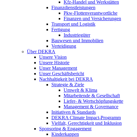
Kfz-Handel und Werkstätten
Finanzdienstleistungen
Pkw‑Flottenverantwortliche
Finanzen und Versicherungen
Transport und Logistik
Fertigung
Industriegüter
Bauwesen und Immobilien
Verteidigung
Über DEKRA
Unsere Vision
Unsere Historie
Unser Management
Unser Geschäftsbericht
Nachhaltigkeit bei DEKRA
Strategie & Ziele
Umwelt & Klima
Mitarbeitende & Gesellschaft
Liefer- & Wertschöpfungskette
Management & Governance
Initiativen & Standards
DEKRA Climate Impact-Programm
Vielfalt, Gerechtigkeit und Inklusion​
Sponsoring & Engagement
Kinderkappen