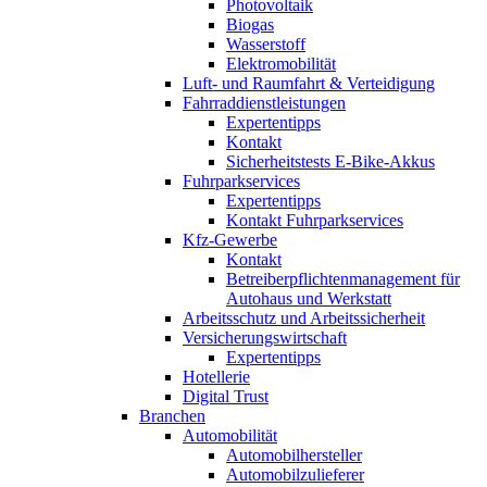
Photovoltaik
Biogas
Wasserstoff
Elektromobilität
Luft- und Raumfahrt & Verteidigung
Fahrraddienstleistungen
Expertentipps
Kontakt
Sicherheitstests E-Bike-Akkus
Fuhrparkservices
Expertentipps
Kontakt Fuhrparkservices
Kfz-Gewerbe
Kontakt
Betreiberpflichtenmanagement für
Autohaus und Werkstatt
Arbeitsschutz und Arbeitssicherheit
Versicherungswirtschaft
Expertentipps
Hotellerie
Digital Trust
Branchen
Automobilität
Automobilhersteller
Automobilzulieferer