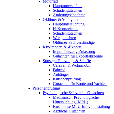
Motorrad
Hauptuntersuchung
Schadengutachten
Änderungsabnahme
Oldtimer & Youngtimer
Hauptuntersuchung
H-Kennzeichen
Schadengutachten
Wertgutachten
Oldtimer-Sachverständige
Kfz-Importe & -Exporte
Importfahrzeug Zulassung
Gutachten für Exportfahrzeuge
Sonstige Fahrzeuge & Schiffe
Caravan & Wohnmobil
Fahrrad
Anhänger
Kutschenprüfung
Gutachten für Boote und Yachten
Personenprüfung
Psychologische & ärztliche Gutachten
Medizinisch-Psychologische
Untersuchung (MPU)
Kostenlose MPU-Infoveranstaltung
Ärztliche Gutachten