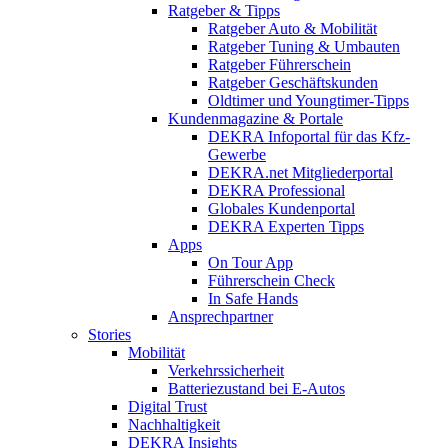
Ratgeber & Tipps
Ratgeber Auto & Mobilität
Ratgeber Tuning & Umbauten
Ratgeber Führerschein
Ratgeber Geschäftskunden
Oldtimer und Youngtimer-Tipps
Kundenmagazine & Portale
DEKRA Infoportal für das Kfz-
Gewerbe
DEKRA.net Mitgliederportal
DEKRA Professional
Globales Kundenportal
DEKRA Experten Tipps
Apps
On Tour App
Führerschein Check
In Safe Hands
Ansprechpartner
Stories
Mobilität
Verkehrssicherheit
Batteriezustand bei E-Autos
Digital Trust
Nachhaltigkeit
DEKRA Insights