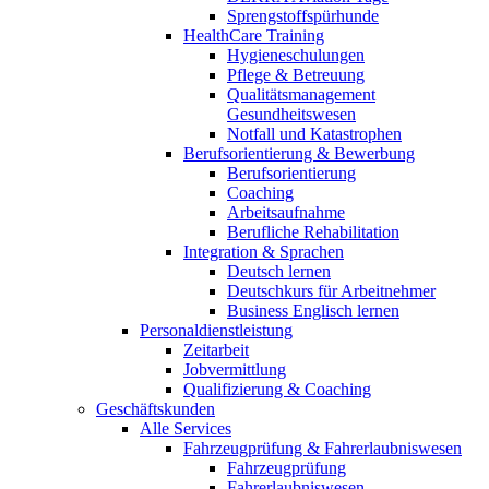
Sprengstoffspürhunde
HealthCare Training
Hygieneschulungen
Pflege & Betreuung
Qualitätsmanagement
Gesundheitswesen
Notfall und Katastrophen
Berufsorientierung & Bewerbung
Berufsorientierung
Coaching
Arbeitsaufnahme
Berufliche Rehabilitation
Integration & Sprachen
Deutsch lernen
Deutschkurs für Arbeitnehmer
Business Englisch lernen
Personaldienstleistung
Zeitarbeit
Jobvermittlung
Qualifizierung & Coaching
Geschäftskunden
Alle Services
Fahrzeugprüfung & Fahrerlaubniswesen
Fahrzeugprüfung
Fahrerlaubniswesen