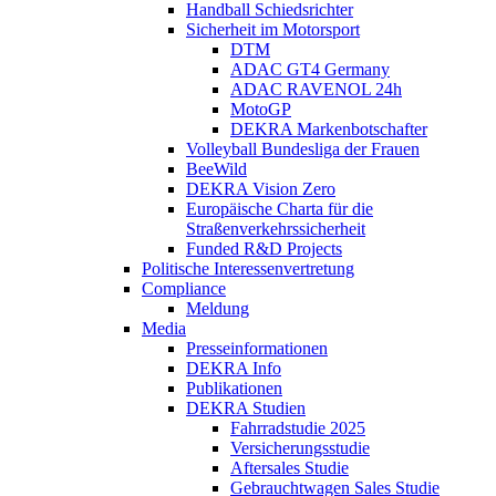
Handball Schiedsrichter
Sicherheit im Motorsport
DTM
ADAC GT4 Germany
ADAC RAVENOL 24h
MotoGP
DEKRA Markenbotschafter
Volleyball Bundesliga der Frauen
BeeWild
DEKRA Vision Zero
Europäische Charta für die
Straßenverkehrssicherheit
Funded R&D Projects
Politische Interessenvertretung
Compliance
Meldung
Media
Presseinformationen
DEKRA Info
Publikationen
DEKRA Studien
Fahrradstudie 2025
Versicherungsstudie
Aftersales Studie
Gebrauchtwagen Sales Studie