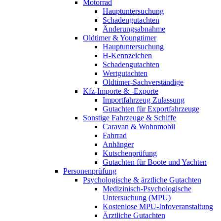
Motorrad
Hauptuntersuchung
Schadengutachten
Änderungsabnahme
Oldtimer & Youngtimer
Hauptuntersuchung
H-Kennzeichen
Schadengutachten
Wertgutachten
Oldtimer-Sachverständige
Kfz-Importe & -Exporte
Importfahrzeug Zulassung
Gutachten für Exportfahrzeuge
Sonstige Fahrzeuge & Schiffe
Caravan & Wohnmobil
Fahrrad
Anhänger
Kutschenprüfung
Gutachten für Boote und Yachten
Personenprüfung
Psychologische & ärztliche Gutachten
Medizinisch-Psychologische
Untersuchung (MPU)
Kostenlose MPU-Infoveranstaltung
Ärztliche Gutachten