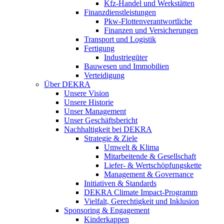
Kfz-Handel und Werkstätten
Finanzdienstleistungen
Pkw‑Flottenverantwortliche
Finanzen und Versicherungen
Transport und Logistik
Fertigung
Industriegüter
Bauwesen und Immobilien
Verteidigung
Über DEKRA
Unsere Vision
Unsere Historie
Unser Management
Unser Geschäftsbericht
Nachhaltigkeit bei DEKRA
Strategie & Ziele
Umwelt & Klima
Mitarbeitende & Gesellschaft
Liefer- & Wertschöpfungskette
Management & Governance
Initiativen & Standards
DEKRA Climate Impact-Programm
Vielfalt, Gerechtigkeit und Inklusion​
Sponsoring & Engagement
Kinderkappen