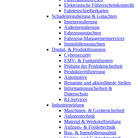
Elektronische Führerscheinkontrolle
Fahrtenschreiberkarten
Schadenregulierung & Gutachten
Innenregulierung
Außenregulierung
Fahrzeuggutachten
Fahrzeug-Managementservices
Immobiliengutachten
Digital- & Produktlösungen
Cybersecurity
EMV- & Funkprüfungen
Prüfung der Produktsicherheit
Produktzertifizierung
Automotive
Benannte und akkreditierte Stellen
Informationssicherheit &
Datenschutz
KI-Services
Industrieprüfung
Maschinen- & Gerätesicherheit
Anlagentechnik
Material & Werkstoffprüfung
Aufzugs- & Fördertechnik
Bau- & Immobilienqualität