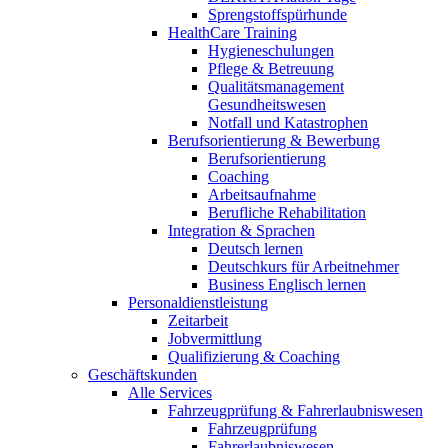
Sprengstoffspürhunde
HealthCare Training
Hygieneschulungen
Pflege & Betreuung
Qualitätsmanagement
Gesundheitswesen
Notfall und Katastrophen
Berufsorientierung & Bewerbung
Berufsorientierung
Coaching
Arbeitsaufnahme
Berufliche Rehabilitation
Integration & Sprachen
Deutsch lernen
Deutschkurs für Arbeitnehmer
Business Englisch lernen
Personaldienstleistung
Zeitarbeit
Jobvermittlung
Qualifizierung & Coaching
Geschäftskunden
Alle Services
Fahrzeugprüfung & Fahrerlaubniswesen
Fahrzeugprüfung
Fahrerlaubniswesen