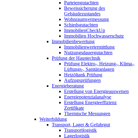
Parteiengutachten
Beweissicherung des
Gebäudezustandes
Wohnraumvermessung
Schiedsgutachten
ImmobilienCheckUp
Immobilien Hochwasserschutz
Immobilienbewertung
Immobilienwertermittlung
Nutzungsdauergutachten
Prüfung der Haustechnik
Prüfung Elektro-, Heizung-, Klima-,
Lüftungs-, Sanitäranlagen
Heizöltank Prüfung
Aufzugsprüfungen
Energieberatung
Erstellung von Energieausweisen
Energiepotenzialanalyse
Erstellung Energieeffizienz
Zertifikate
Thermische Messungen
Weiterbildung
Transport, Lager & Gefahrgut
Transportlogistik
Lagerlogistik