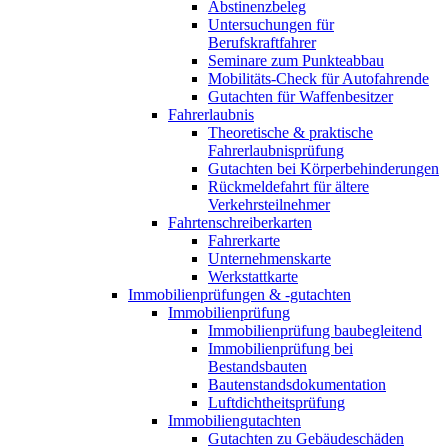
Abstinenzbeleg
Untersuchungen für
Berufskraftfahrer
Seminare zum Punkteabbau
Mobilitäts-Check für Autofahrende
Gutachten für Waffenbesitzer
Fahrerlaubnis
Theoretische & praktische
Fahrerlaubnisprüfung
Gutachten bei Körperbehinderungen
Rückmeldefahrt für ältere
Verkehrsteilnehmer
Fahrtenschreiberkarten
Fahrerkarte
Unternehmenskarte
Werkstattkarte
Immobilienprüfungen & -gutachten
Immobilienprüfung
Immobilienprüfung baubegleitend
Immobilienprüfung bei
Bestandsbauten
Bautenstandsdokumentation
Luftdichtheitsprüfung
Immobiliengutachten
Gutachten zu Gebäudeschäden