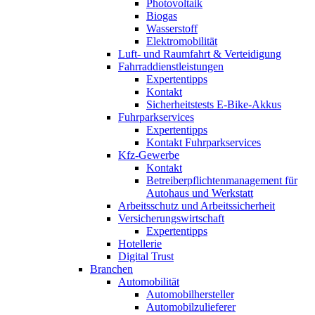
Photovoltaik
Biogas
Wasserstoff
Elektromobilität
Luft- und Raumfahrt & Verteidigung
Fahrraddienstleistungen
Expertentipps
Kontakt
Sicherheitstests E-Bike-Akkus
Fuhrparkservices
Expertentipps
Kontakt Fuhrparkservices
Kfz-Gewerbe
Kontakt
Betreiberpflichtenmanagement für
Autohaus und Werkstatt
Arbeitsschutz und Arbeitssicherheit
Versicherungswirtschaft
Expertentipps
Hotellerie
Digital Trust
Branchen
Automobilität
Automobilhersteller
Automobilzulieferer