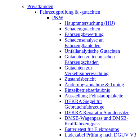
Privatkunden
Fahrzeugprüfung & -gutachten
PKW
Hauptuntersuchung (HU)
Schadengutachten
Fahrzeugbewertung
Schadensanalyse an
Fahrzeugbauteilen
Unfallanalytische Gutachten
Gutachten zu technischen
Fahrzeugschäden
Gutachten zur
Verkehrsüberwachung
Zustandsbericht
Änderungsabnahme & Tuning
Einzelbetriebserlaubnis
Ausstellung Feinstaubplakette
DEKRA Siegel für
Gebrauchtfahrzeuge
DEKRA Reparatur Stundensätze
DMSB-Wagenpass und DMSB-
Kraftfahrzeugpass
Batterietest für Elektroautos
Ladekabel Prüfung nach DGUV V3