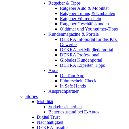
Ratgeber & Tipps
Ratgeber Auto & Mobilität
Ratgeber Tuning & Umbauten
Ratgeber Führerschein
Ratgeber Geschäftskunden
Oldtimer und Youngtimer-Tipps
Kundenmagazine & Portale
DEKRA Infoportal für das Kfz-
Gewerbe
DEKRA.net Mitgliederportal
DEKRA Professional
Globales Kundenportal
DEKRA Experten Tipps
Apps
On Tour App
Führerschein Check
In Safe Hands
Ansprechpartner
Stories
Mobilität
Verkehrssicherheit
Batteriezustand bei E-Autos
Digital Trust
Nachhaltigkeit
DEKRA Insights