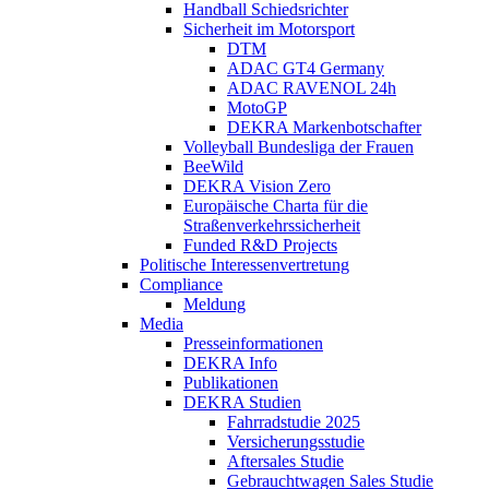
Handball Schiedsrichter
Sicherheit im Motorsport
DTM
ADAC GT4 Germany
ADAC RAVENOL 24h
MotoGP
DEKRA Markenbotschafter
Volleyball Bundesliga der Frauen
BeeWild
DEKRA Vision Zero
Europäische Charta für die
Straßenverkehrssicherheit
Funded R&D Projects
Politische Interessenvertretung
Compliance
Meldung
Media
Presseinformationen
DEKRA Info
Publikationen
DEKRA Studien
Fahrradstudie 2025
Versicherungsstudie
Aftersales Studie
Gebrauchtwagen Sales Studie