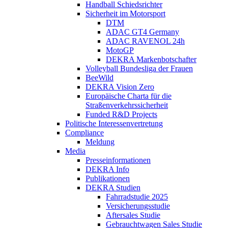
Handball Schiedsrichter
Sicherheit im Motorsport
DTM
ADAC GT4 Germany
ADAC RAVENOL 24h
MotoGP
DEKRA Markenbotschafter
Volleyball Bundesliga der Frauen
BeeWild
DEKRA Vision Zero
Europäische Charta für die
Straßenverkehrssicherheit
Funded R&D Projects
Politische Interessenvertretung
Compliance
Meldung
Media
Presseinformationen
DEKRA Info
Publikationen
DEKRA Studien
Fahrradstudie 2025
Versicherungsstudie
Aftersales Studie
Gebrauchtwagen Sales Studie