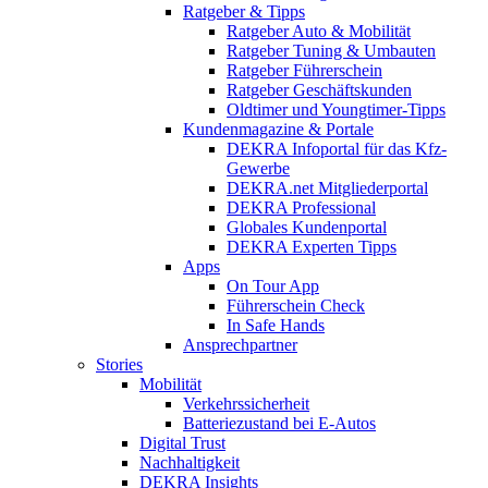
Ratgeber & Tipps
Ratgeber Auto & Mobilität
Ratgeber Tuning & Umbauten
Ratgeber Führerschein
Ratgeber Geschäftskunden
Oldtimer und Youngtimer-Tipps
Kundenmagazine & Portale
DEKRA Infoportal für das Kfz-
Gewerbe
DEKRA.net Mitgliederportal
DEKRA Professional
Globales Kundenportal
DEKRA Experten Tipps
Apps
On Tour App
Führerschein Check
In Safe Hands
Ansprechpartner
Stories
Mobilität
Verkehrssicherheit
Batteriezustand bei E-Autos
Digital Trust
Nachhaltigkeit
DEKRA Insights