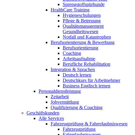
Sprengstoffspürhunde
HealthCare Training
Hygieneschulungen
Pflege & Betreuung
Qualitätsmanagement
Gesundheitswesen
Notfall und Katastrophen
Berufsorientierung & Bewerbung
Berufsorientierung
Coaching
Arbeitsaufnahme
Berufliche Rehabilitation
Integration & Sprachen
Deutsch lernen
Deutschkurs für Arbeitnehmer
Business Englisch lernen
Personaldienstleistung
Zeitarbeit
Jobvermittlung
Qualifizierung & Coaching
Geschäftskunden
Alle Services
Fahrzeugprüfung & Fahrerlaubniswesen
Fahrzeugprüfung
Fahrerlaubniswesen