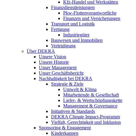
Kfz-Handel und Werkstätten
Finanzdienstleistungen
Pkw‑Flottenverantwortliche
Finanzen und Versicherungen
Transport und Logistik
Fertigung
Industriegüter
Bauwesen und Immobilien
Verteidigung
Über DEKRA
Unsere Vision
Unsere Historie
Unser Management
Unser Geschäftsbericht
Nachhaltigkeit bei DEKRA
Strategie & Ziele
Umwelt & Klima
Mitarbeitende & Gesellschaft
Liefer- & Wertschöpfungskette
Management & Governance
Initiativen & Standards
DEKRA Climate Impact-Programm
Vielfalt, Gerechtigkeit und Inklusion​
Sponsoring & Engagement
Kinderkappen