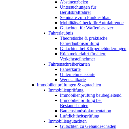
Abstinenzbeleg
Untersuchungen für
Berufskraftfahrer
Seminare zum Punkteabbau
Mobilitäts-Check für Autofahrende
Gutachten für Waffenbesitzer
Fahrerlaubnis
Theoretische & praktische
Fahrerlaubnisprüfung
Gutachten bei Körperbehinderungen
Rückmeldefahrt für ältere
Verkehrsteilnehmer
Fahrtenschreiberkarten
Fahrerkarte
Unternehmenskarte
Werkstattkarte
Immobilienprüfungen & -gutachten
Immobilienprüfung
Immobilienprüfung baubegleitend
Immobilienprüfung bei
Bestandsbauten
Bautenstandsdokumentation
Luftdichtheitsprüfung
Immobiliengutachten
Gutachten zu Gebäudeschäden