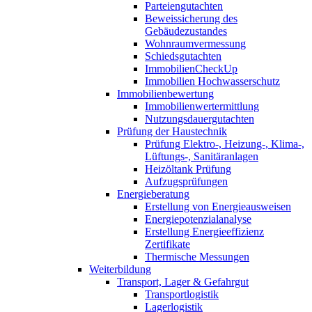
Parteiengutachten
Beweissicherung des
Gebäudezustandes
Wohnraumvermessung
Schiedsgutachten
ImmobilienCheckUp
Immobilien Hochwasserschutz
Immobilienbewertung
Immobilienwertermittlung
Nutzungsdauergutachten
Prüfung der Haustechnik
Prüfung Elektro-, Heizung-, Klima-,
Lüftungs-, Sanitäranlagen
Heizöltank Prüfung
Aufzugsprüfungen
Energieberatung
Erstellung von Energieausweisen
Energiepotenzialanalyse
Erstellung Energieeffizienz
Zertifikate
Thermische Messungen
Weiterbildung
Transport, Lager & Gefahrgut
Transportlogistik
Lagerlogistik