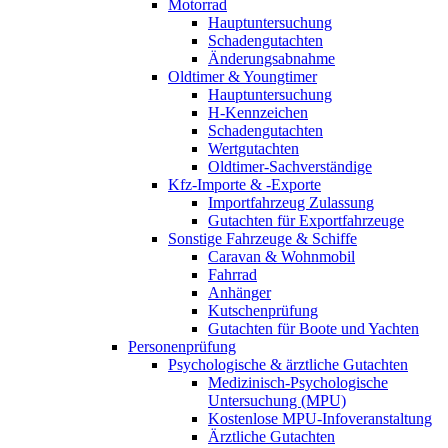
Motorrad
Hauptuntersuchung
Schadengutachten
Änderungsabnahme
Oldtimer & Youngtimer
Hauptuntersuchung
H-Kennzeichen
Schadengutachten
Wertgutachten
Oldtimer-Sachverständige
Kfz-Importe & -Exporte
Importfahrzeug Zulassung
Gutachten für Exportfahrzeuge
Sonstige Fahrzeuge & Schiffe
Caravan & Wohnmobil
Fahrrad
Anhänger
Kutschenprüfung
Gutachten für Boote und Yachten
Personenprüfung
Psychologische & ärztliche Gutachten
Medizinisch-Psychologische
Untersuchung (MPU)
Kostenlose MPU-Infoveranstaltung
Ärztliche Gutachten