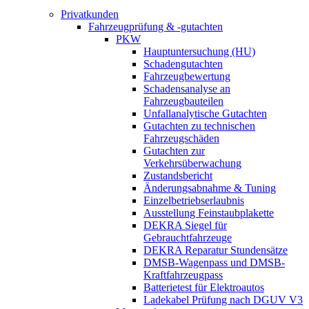
Privatkunden
Fahrzeugprüfung & -gutachten
PKW
Hauptuntersuchung (HU)
Schadengutachten
Fahrzeugbewertung
Schadensanalyse an
Fahrzeugbauteilen
Unfallanalytische Gutachten
Gutachten zu technischen
Fahrzeugschäden
Gutachten zur
Verkehrsüberwachung
Zustandsbericht
Änderungsabnahme & Tuning
Einzelbetriebserlaubnis
Ausstellung Feinstaubplakette
DEKRA Siegel für
Gebrauchtfahrzeuge
DEKRA Reparatur Stundensätze
DMSB-Wagenpass und DMSB-
Kraftfahrzeugpass
Batterietest für Elektroautos
Ladekabel Prüfung nach DGUV V3