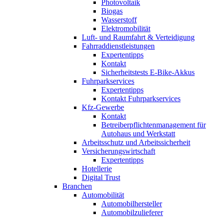
Photovoltaik
Biogas
Wasserstoff
Elektromobilität
Luft- und Raumfahrt & Verteidigung
Fahrraddienstleistungen
Expertentipps
Kontakt
Sicherheitstests E-Bike-Akkus
Fuhrparkservices
Expertentipps
Kontakt Fuhrparkservices
Kfz-Gewerbe
Kontakt
Betreiberpflichtenmanagement für
Autohaus und Werkstatt
Arbeitsschutz und Arbeitssicherheit
Versicherungswirtschaft
Expertentipps
Hotellerie
Digital Trust
Branchen
Automobilität
Automobilhersteller
Automobilzulieferer