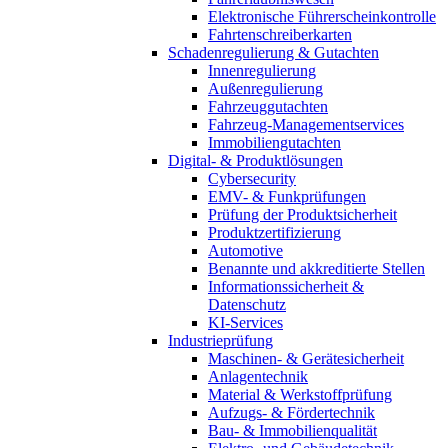
Elektronische Führerscheinkontrolle
Fahrtenschreiberkarten
Schadenregulierung & Gutachten
Innenregulierung
Außenregulierung
Fahrzeuggutachten
Fahrzeug-Managementservices
Immobiliengutachten
Digital- & Produktlösungen
Cybersecurity
EMV- & Funkprüfungen
Prüfung der Produktsicherheit
Produktzertifizierung
Automotive
Benannte und akkreditierte Stellen
Informationssicherheit &
Datenschutz
KI-Services
Industrieprüfung
Maschinen- & Gerätesicherheit
Anlagentechnik
Material & Werkstoffprüfung
Aufzugs- & Fördertechnik
Bau- & Immobilienqualität