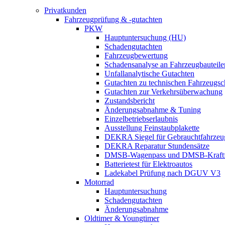
Privatkunden
Fahrzeugprüfung & -gutachten
PKW
Hauptuntersuchung (HU)
Schadengutachten
Fahrzeugbewertung
Schadensanalyse an Fahrzeugbauteile
Unfallanalytische Gutachten
Gutachten zu technischen Fahrzeugs
Gutachten zur Verkehrsüberwachung
Zustandsbericht
Änderungsabnahme & Tuning
Einzelbetriebserlaubnis
Ausstellung Feinstaubplakette
DEKRA Siegel für Gebrauchtfahrzeu
DEKRA Reparatur Stundensätze
DMSB-Wagenpass und DMSB-Kraftf
Batterietest für Elektroautos
Ladekabel Prüfung nach DGUV V3
Motorrad
Hauptuntersuchung
Schadengutachten
Änderungsabnahme
Oldtimer & Youngtimer