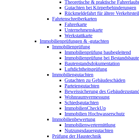
Theoretische & praktische Fahrerlaub
Gutachten bei Körperbehinderungen
Rückmeldefahrt für ältere Verkehrste
Fahrtenschreiberkarten
Fahrerkarte
Unternehmenskarte
Werkstattkarte
Immobilienprüfungen & -gutachten
Immobilienprüfung
Immobilienprüfung baubegleitend
Immobilienprüfung bei Bestandsbaut
Bautenstandsdokumentation
Luftdichtheitsprüfung
Immobiliengutachten
Gutachten zu Gebäudeschäden
Parteiengutachten
Beweissicherung des Gebäudezustan
Wohnraumvermessung
Schiedsgutachten
ImmobilienCheckUp
Immobilien Hochwasserschutz
Immobilienbewertung
Immobilienwertermittlung
Nutzungsdauergutachten
Prüfung der Haustechnik