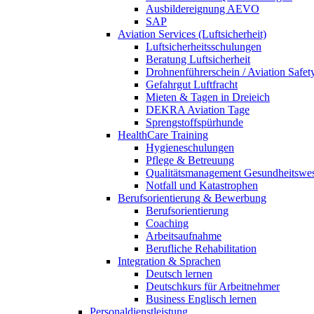
Ausbildereignung AEVO
SAP
Aviation Services (Luftsicherheit)
Luftsicherheitsschulungen
Beratung Luftsicherheit
Drohnenführerschein / Aviation Safet
Gefahrgut Luftfracht
Mieten & Tagen in Dreieich
DEKRA Aviation Tage
Sprengstoffspürhunde
HealthCare Training
Hygieneschulungen
Pflege & Betreuung
Qualitätsmanagement Gesundheitswe
Notfall und Katastrophen
Berufsorientierung & Bewerbung
Berufsorientierung
Coaching
Arbeitsaufnahme
Berufliche Rehabilitation
Integration & Sprachen
Deutsch lernen
Deutschkurs für Arbeitnehmer
Business Englisch lernen
Personaldienstleistung