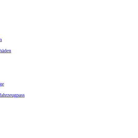
n
chäden
ge
ahrzeugpass