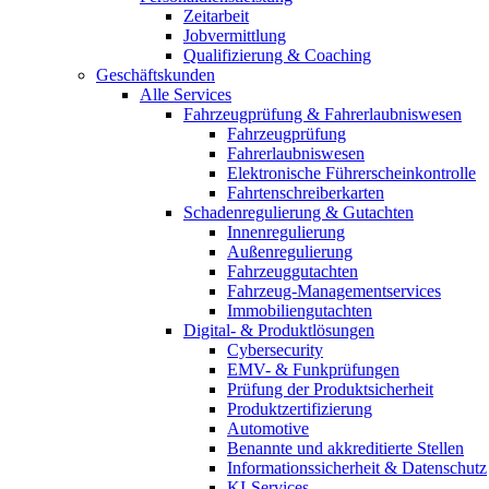
Zeitarbeit
Jobvermittlung
Qualifizierung & Coaching
Geschäftskunden
Alle Services
Fahrzeugprüfung & Fahrerlaubniswesen
Fahrzeugprüfung
Fahrerlaubniswesen
Elektronische Führerscheinkontrolle
Fahrtenschreiberkarten
Schadenregulierung & Gutachten
Innenregulierung
Außenregulierung
Fahrzeuggutachten
Fahrzeug-Managementservices
Immobiliengutachten
Digital- & Produktlösungen
Cybersecurity
EMV- & Funkprüfungen
Prüfung der Produktsicherheit
Produktzertifizierung
Automotive
Benannte und akkreditierte Stellen
Informationssicherheit & Datenschutz
KI-Services