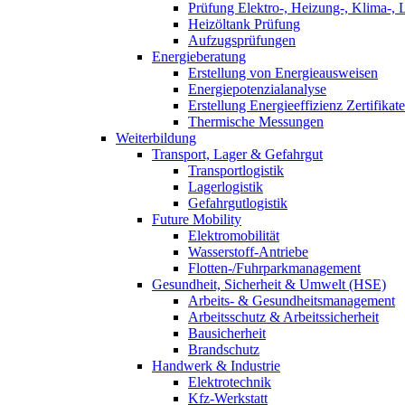
Prüfung Elektro-, Heizung-, Klima-, 
Heizöltank Prüfung
Aufzugsprüfungen
Energieberatung
Erstellung von Energieausweisen
Energiepotenzialanalyse
Erstellung Energieeffizienz Zertifikate
Thermische Messungen
Weiterbildung
Transport, Lager & Gefahrgut
Transportlogistik
Lagerlogistik
Gefahrgutlogistik
Future Mobility
Elektromobilität
Wasserstoff-Antriebe
Flotten-/Fuhrparkmanagement
Gesundheit, Sicherheit & Umwelt (HSE)
Arbeits- & Gesundheitsmanagement
Arbeitsschutz & Arbeitssicherheit
Bausicherheit
Brandschutz
Handwerk & Industrie
Elektrotechnik
Kfz-Werkstatt