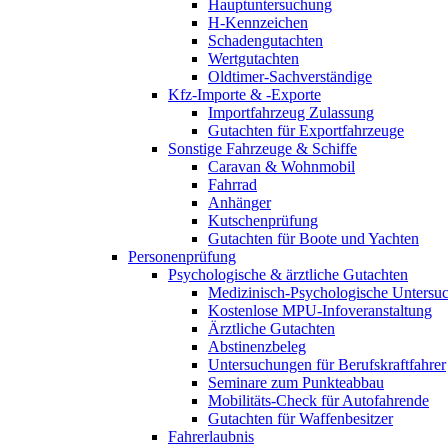
Hauptuntersuchung
H-Kennzeichen
Schadengutachten
Wertgutachten
Oldtimer-Sachverständige
Kfz-Importe & -Exporte
Importfahrzeug Zulassung
Gutachten für Exportfahrzeuge
Sonstige Fahrzeuge & Schiffe
Caravan & Wohnmobil
Fahrrad
Anhänger
Kutschenprüfung
Gutachten für Boote und Yachten
Personenprüfung
Psychologische & ärztliche Gutachten
Medizinisch-Psychologische Unters
Kostenlose MPU-Infoveranstaltung
Ärztliche Gutachten
Abstinenzbeleg
Untersuchungen für Berufskraftfahrer
Seminare zum Punkteabbau
Mobilitäts-Check für Autofahrende
Gutachten für Waffenbesitzer
Fahrerlaubnis