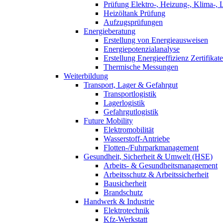
Prüfung Elektro-, Heizung-, Klima-, 
Heizöltank Prüfung
Aufzugsprüfungen
Energieberatung
Erstellung von Energieausweisen
Energiepotenzialanalyse
Erstellung Energieeffizienz Zertifikate
Thermische Messungen
Weiterbildung
Transport, Lager & Gefahrgut
Transportlogistik
Lagerlogistik
Gefahrgutlogistik
Future Mobility
Elektromobilität
Wasserstoff-Antriebe
Flotten-/Fuhrparkmanagement
Gesundheit, Sicherheit & Umwelt (HSE)
Arbeits- & Gesundheitsmanagement
Arbeitsschutz & Arbeitssicherheit
Bausicherheit
Brandschutz
Handwerk & Industrie
Elektrotechnik
Kfz-Werkstatt