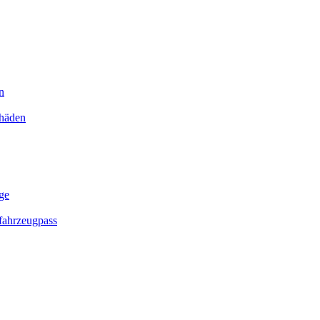
n
chäden
ge
ahrzeugpass