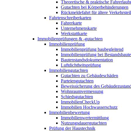
Theoretische & praktische Fahrerlaub
Gutachten bei Körperbehinderungen
Rückmeldefahrt für ältere Verkehrste
Fahrtenschreiberkarten
Fahrerkarte
Unternehmenskarte
Werkstattkarte
Immobilienprüfungen & -gutachten
Immobilienprüfung
Immobilienprüfung baubegleitend
Immobilienprüfung bei Bestandsbaut
Bautenstandsdokumentation
Luftdichtheitsprüfung
Immobiliengutachten
Gutachten zu Gebäudeschäden
Parteiengutachten
Beweissicherung des Gebäudezustan
Wohnraumvermessung
Schiedsgutachten
ImmobilienCheckUp
Immobilien Hochwasserschutz
Immobilienbewertung
Immobilienwertermittlung
Nutzungsdauergutachten
Prüfung der Haustechnik