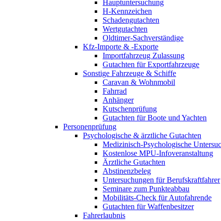
Hauptuntersuchung
H-Kennzeichen
Schadengutachten
Wertgutachten
Oldtimer-Sachverständige
Kfz-Importe & -Exporte
Importfahrzeug Zulassung
Gutachten für Exportfahrzeuge
Sonstige Fahrzeuge & Schiffe
Caravan & Wohnmobil
Fahrrad
Anhänger
Kutschenprüfung
Gutachten für Boote und Yachten
Personenprüfung
Psychologische & ärztliche Gutachten
Medizinisch-Psychologische Unters
Kostenlose MPU-Infoveranstaltung
Ärztliche Gutachten
Abstinenzbeleg
Untersuchungen für Berufskraftfahrer
Seminare zum Punkteabbau
Mobilitäts-Check für Autofahrende
Gutachten für Waffenbesitzer
Fahrerlaubnis