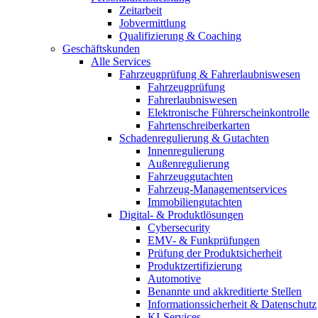
Zeitarbeit
Jobvermittlung
Qualifizierung & Coaching
Geschäftskunden
Alle Services
Fahrzeugprüfung & Fahrerlaubniswesen
Fahrzeugprüfung
Fahrerlaubniswesen
Elektronische Führerscheinkontrolle
Fahrtenschreiberkarten
Schadenregulierung & Gutachten
Innenregulierung
Außenregulierung
Fahrzeuggutachten
Fahrzeug-Managementservices
Immobiliengutachten
Digital- & Produktlösungen
Cybersecurity
EMV- & Funkprüfungen
Prüfung der Produktsicherheit
Produktzertifizierung
Automotive
Benannte und akkreditierte Stellen
Informationssicherheit & Datenschutz
KI-Services