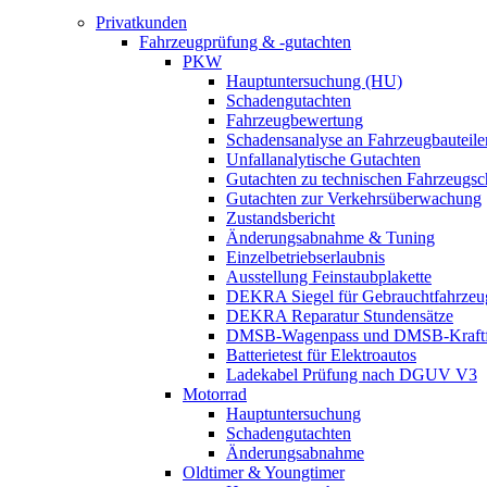
Privatkunden
Fahrzeugprüfung & -gutachten
PKW
Hauptuntersuchung (HU)
Schadengutachten
Fahrzeugbewertung
Schadensanalyse an Fahrzeugbauteile
Unfallanalytische Gutachten
Gutachten zu technischen Fahrzeugs
Gutachten zur Verkehrsüberwachung
Zustandsbericht
Änderungsabnahme & Tuning
Einzelbetriebserlaubnis
Ausstellung Feinstaubplakette
DEKRA Siegel für Gebrauchtfahrzeu
DEKRA Reparatur Stundensätze
DMSB-Wagenpass und DMSB-Kraftf
Batterietest für Elektroautos
Ladekabel Prüfung nach DGUV V3
Motorrad
Hauptuntersuchung
Schadengutachten
Änderungsabnahme
Oldtimer & Youngtimer