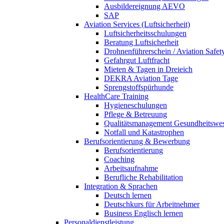
Ausbildereignung AEVO
SAP
Aviation Services (Luftsicherheit)
Luftsicherheitsschulungen
Beratung Luftsicherheit
Drohnenführerschein / Aviation Safet
Gefahrgut Luftfracht
Mieten & Tagen in Dreieich
DEKRA Aviation Tage
Sprengstoffspürhunde
HealthCare Training
Hygieneschulungen
Pflege & Betreuung
Qualitätsmanagement Gesundheitswe
Notfall und Katastrophen
Berufsorientierung & Bewerbung
Berufsorientierung
Coaching
Arbeitsaufnahme
Berufliche Rehabilitation
Integration & Sprachen
Deutsch lernen
Deutschkurs für Arbeitnehmer
Business Englisch lernen
Personaldienstleistung