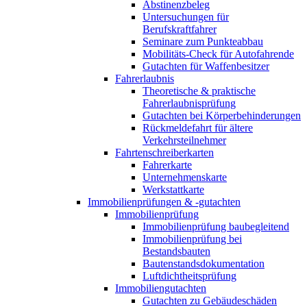
Abstinenzbeleg
Untersuchungen für
Berufskraftfahrer
Seminare zum Punkteabbau
Mobilitäts-Check für Autofahrende
Gutachten für Waffenbesitzer
Fahrerlaubnis
Theoretische & praktische
Fahrerlaubnisprüfung
Gutachten bei Körperbehinderungen
Rückmeldefahrt für ältere
Verkehrsteilnehmer
Fahrtenschreiberkarten
Fahrerkarte
Unternehmenskarte
Werkstattkarte
Immobilienprüfungen & -gutachten
Immobilienprüfung
Immobilienprüfung baubegleitend
Immobilienprüfung bei
Bestandsbauten
Bautenstandsdokumentation
Luftdichtheitsprüfung
Immobiliengutachten
Gutachten zu Gebäudeschäden