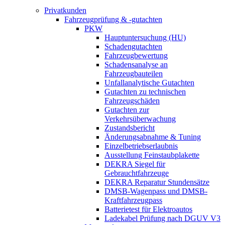
Privatkunden
Fahrzeugprüfung & -gutachten
PKW
Hauptuntersuchung (HU)
Schadengutachten
Fahrzeugbewertung
Schadensanalyse an
Fahrzeugbauteilen
Unfallanalytische Gutachten
Gutachten zu technischen
Fahrzeugschäden
Gutachten zur
Verkehrsüberwachung
Zustandsbericht
Änderungsabnahme & Tuning
Einzelbetriebserlaubnis
Ausstellung Feinstaubplakette
DEKRA Siegel für
Gebrauchtfahrzeuge
DEKRA Reparatur Stundensätze
DMSB-Wagenpass und DMSB-
Kraftfahrzeugpass
Batterietest für Elektroautos
Ladekabel Prüfung nach DGUV V3