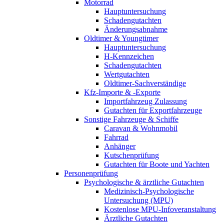
Motorrad
Hauptuntersuchung
Schadengutachten
Änderungsabnahme
Oldtimer & Youngtimer
Hauptuntersuchung
H-Kennzeichen
Schadengutachten
Wertgutachten
Oldtimer-Sachverständige
Kfz-Importe & -Exporte
Importfahrzeug Zulassung
Gutachten für Exportfahrzeuge
Sonstige Fahrzeuge & Schiffe
Caravan & Wohnmobil
Fahrrad
Anhänger
Kutschenprüfung
Gutachten für Boote und Yachten
Personenprüfung
Psychologische & ärztliche Gutachten
Medizinisch-Psychologische
Untersuchung (MPU)
Kostenlose MPU-Infoveranstaltung
Ärztliche Gutachten