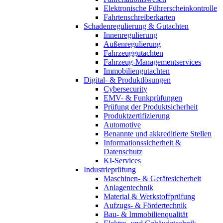
Elektronische Führerscheinkontrolle
Fahrtenschreiberkarten
Schadenregulierung & Gutachten
Innenregulierung
Außenregulierung
Fahrzeuggutachten
Fahrzeug-Managementservices
Immobiliengutachten
Digital- & Produktlösungen
Cybersecurity
EMV- & Funkprüfungen
Prüfung der Produktsicherheit
Produktzertifizierung
Automotive
Benannte und akkreditierte Stellen
Informationssicherheit &
Datenschutz
KI-Services
Industrieprüfung
Maschinen- & Gerätesicherheit
Anlagentechnik
Material & Werkstoffprüfung
Aufzugs- & Fördertechnik
Bau- & Immobilienqualität