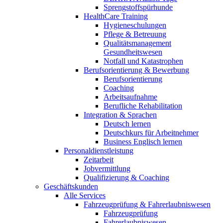
Sprengstoffspürhunde
HealthCare Training
Hygieneschulungen
Pflege & Betreuung
Qualitätsmanagement
Gesundheitswesen
Notfall und Katastrophen
Berufsorientierung & Bewerbung
Berufsorientierung
Coaching
Arbeitsaufnahme
Berufliche Rehabilitation
Integration & Sprachen
Deutsch lernen
Deutschkurs für Arbeitnehmer
Business Englisch lernen
Personaldienstleistung
Zeitarbeit
Jobvermittlung
Qualifizierung & Coaching
Geschäftskunden
Alle Services
Fahrzeugprüfung & Fahrerlaubniswesen
Fahrzeugprüfung
Fahrerlaubniswesen