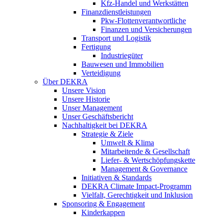
Kfz-Handel und Werkstätten
Finanzdienstleistungen
Pkw‑Flottenverantwortliche
Finanzen und Versicherungen
Transport und Logistik
Fertigung
Industriegüter
Bauwesen und Immobilien
Verteidigung
Über DEKRA
Unsere Vision
Unsere Historie
Unser Management
Unser Geschäftsbericht
Nachhaltigkeit bei DEKRA
Strategie & Ziele
Umwelt & Klima
Mitarbeitende & Gesellschaft
Liefer- & Wertschöpfungskette
Management & Governance
Initiativen & Standards
DEKRA Climate Impact-Programm
Vielfalt, Gerechtigkeit und Inklusion​
Sponsoring & Engagement
Kinderkappen