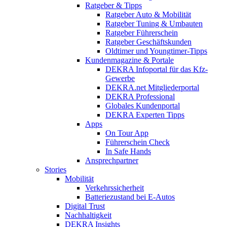
Ratgeber & Tipps
Ratgeber Auto & Mobilität
Ratgeber Tuning & Umbauten
Ratgeber Führerschein
Ratgeber Geschäftskunden
Oldtimer und Youngtimer-Tipps
Kundenmagazine & Portale
DEKRA Infoportal für das Kfz-
Gewerbe
DEKRA.net Mitgliederportal
DEKRA Professional
Globales Kundenportal
DEKRA Experten Tipps
Apps
On Tour App
Führerschein Check
In Safe Hands
Ansprechpartner
Stories
Mobilität
Verkehrssicherheit
Batteriezustand bei E-Autos
Digital Trust
Nachhaltigkeit
DEKRA Insights