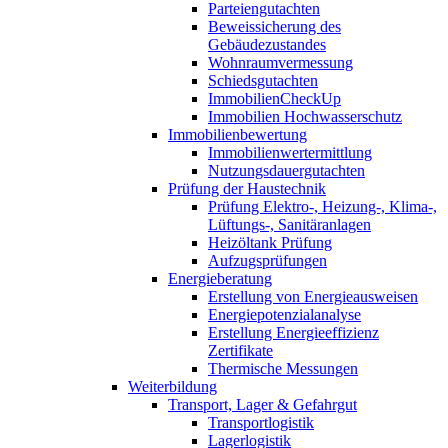
Parteiengutachten
Beweissicherung des
Gebäudezustandes
Wohnraumvermessung
Schiedsgutachten
ImmobilienCheckUp
Immobilien Hochwasserschutz
Immobilienbewertung
Immobilienwertermittlung
Nutzungsdauergutachten
Prüfung der Haustechnik
Prüfung Elektro-, Heizung-, Klima-,
Lüftungs-, Sanitäranlagen
Heizöltank Prüfung
Aufzugsprüfungen
Energieberatung
Erstellung von Energieausweisen
Energiepotenzialanalyse
Erstellung Energieeffizienz
Zertifikate
Thermische Messungen
Weiterbildung
Transport, Lager & Gefahrgut
Transportlogistik
Lagerlogistik