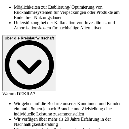
Möglichkeiten zur Etablierung/ Optimierung von
Rücknahmesystemen für Verpackungen oder Produkte am
Ende ihrer Nutzungsdauer
Unterstützung bei der Kalkulation von Investitions- und
Amortisationskosten für nachhaltige Alternativen
Über die Kreislaufwirtschaft
In den letzten Jahren sahen sich Unternehmen aus den
Warum DEKRA?
unterschiedlichsten Branchen mit großen Herausforderungen in
ihren Lieferketten konfrontiert. Von Lieferkettenunterbrechungen
Wir gehen auf die Bedarfe unserer Kundinnen und Kunden
über Materialengpässe und Kostensteigerungen bis hin zum
ein und können je nach Branche und Zielstellung eine
Management eines immer komplexeren globalen Logistiksystems
individuelle Leistung zusammenstellen
wurde die Belastbarkeit der Lieferketten auf die Probe gestellt.
Wir verfügen über mehr als 20 Jahre Erfahrung in der
Darüber hinaus sind die Umweltauswirkungen von Lieferketten zu
Nachhaltigkeitsberatung
einem zentralen Schwerpunkt geworden. Unternehmen,