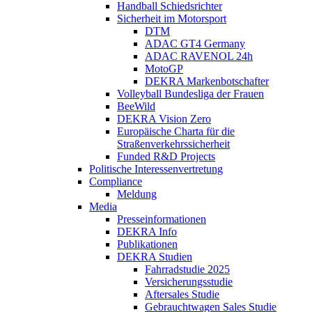
Handball Schiedsrichter
Sicherheit im Motorsport
DTM
ADAC GT4 Germany
ADAC RAVENOL 24h
MotoGP
DEKRA Markenbotschafter
Volleyball Bundesliga der Frauen
BeeWild
DEKRA Vision Zero
Europäische Charta für die
Straßenverkehrssicherheit
Funded R&D Projects
Politische Interessenvertretung
Compliance
Meldung
Media
Presseinformationen
DEKRA Info
Publikationen
DEKRA Studien
Fahrradstudie 2025
Versicherungsstudie
Aftersales Studie
Gebrauchtwagen Sales Studie