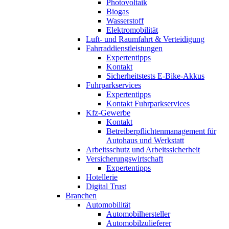
Photovoltaik
Biogas
Wasserstoff
Elektromobilität
Luft- und Raumfahrt & Verteidigung
Fahrraddienstleistungen
Expertentipps
Kontakt
Sicherheitstests E-Bike-Akkus
Fuhrparkservices
Expertentipps
Kontakt Fuhrparkservices
Kfz-Gewerbe
Kontakt
Betreiberpflichtenmanagement für
Autohaus und Werkstatt
Arbeitsschutz und Arbeitssicherheit
Versicherungswirtschaft
Expertentipps
Hotellerie
Digital Trust
Branchen
Automobilität
Automobilhersteller
Automobilzulieferer