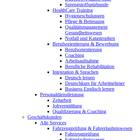
Sprengstoffspürhunde
HealthCare Training
Hygieneschulungen
Pflege & Betreuung
Qualitätsmanagement
Gesundheitswesen
Notfall und Katastrophen
Berufsorientierung & Bewerbung
Berufsorientierung
Coaching
Arbeitsaufnahme
Berufliche Rehabilitation
Integration & Sprachen
Deutsch lernen
Deutschkurs für Arbeitnehmer
Business Englisch lernen
Personaldienstleistung
Zeitarbeit
Jobvermittlung
Qualifizierung & Coaching
Geschäftskunden
Alle Services
Fahrzeugprüfung & Fahrerlaubniswesen
Fahrzeugprüfung
Fahrerlaubniswesen