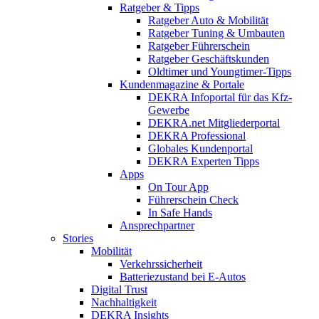
Ratgeber & Tipps
Ratgeber Auto & Mobilität
Ratgeber Tuning & Umbauten
Ratgeber Führerschein
Ratgeber Geschäftskunden
Oldtimer und Youngtimer-Tipps
Kundenmagazine & Portale
DEKRA Infoportal für das Kfz-
Gewerbe
DEKRA.net Mitgliederportal
DEKRA Professional
Globales Kundenportal
DEKRA Experten Tipps
Apps
On Tour App
Führerschein Check
In Safe Hands
Ansprechpartner
Stories
Mobilität
Verkehrssicherheit
Batteriezustand bei E-Autos
Digital Trust
Nachhaltigkeit
DEKRA Insights