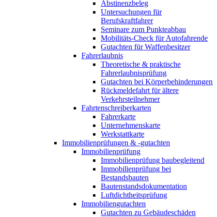
Abstinenzbeleg
Untersuchungen für
Berufskraftfahrer
Seminare zum Punkteabbau
Mobilitäts-Check für Autofahrende
Gutachten für Waffenbesitzer
Fahrerlaubnis
Theoretische & praktische
Fahrerlaubnisprüfung
Gutachten bei Körperbehinderungen
Rückmeldefahrt für ältere
Verkehrsteilnehmer
Fahrtenschreiberkarten
Fahrerkarte
Unternehmenskarte
Werkstattkarte
Immobilienprüfungen & -gutachten
Immobilienprüfung
Immobilienprüfung baubegleitend
Immobilienprüfung bei
Bestandsbauten
Bautenstandsdokumentation
Luftdichtheitsprüfung
Immobiliengutachten
Gutachten zu Gebäudeschäden