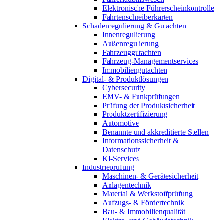
Elektronische Führerscheinkontrolle
Fahrtenschreiberkarten
Schadenregulierung & Gutachten
Innenregulierung
Außenregulierung
Fahrzeuggutachten
Fahrzeug-Managementservices
Immobiliengutachten
Digital- & Produktlösungen
Cybersecurity
EMV- & Funkprüfungen
Prüfung der Produktsicherheit
Produktzertifizierung
Automotive
Benannte und akkreditierte Stellen
Informationssicherheit &
Datenschutz
KI-Services
Industrieprüfung
Maschinen- & Gerätesicherheit
Anlagentechnik
Material & Werkstoffprüfung
Aufzugs- & Fördertechnik
Bau- & Immobilienqualität