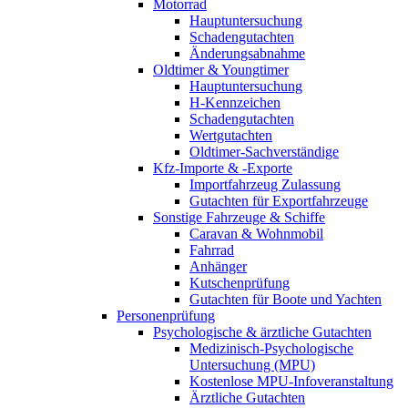
Motorrad
Hauptuntersuchung
Schadengutachten
Änderungsabnahme
Oldtimer & Youngtimer
Hauptuntersuchung
H-Kennzeichen
Schadengutachten
Wertgutachten
Oldtimer-Sachverständige
Kfz-Importe & -Exporte
Importfahrzeug Zulassung
Gutachten für Exportfahrzeuge
Sonstige Fahrzeuge & Schiffe
Caravan & Wohnmobil
Fahrrad
Anhänger
Kutschenprüfung
Gutachten für Boote und Yachten
Personenprüfung
Psychologische & ärztliche Gutachten
Medizinisch-Psychologische
Untersuchung (MPU)
Kostenlose MPU-Infoveranstaltung
Ärztliche Gutachten