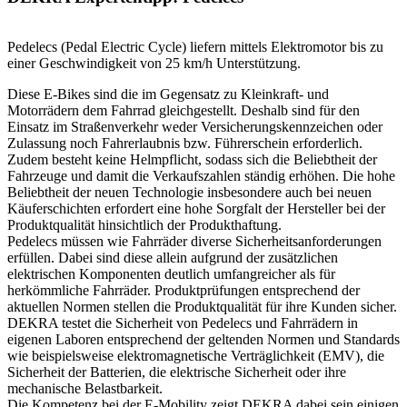
Pedelecs (Pedal Electric Cycle) liefern mittels Elektromotor bis zu
einer Geschwindigkeit von 25 km/h Unterstützung.
Diese E-Bikes sind die im Gegensatz zu Kleinkraft- und
Motorrädern dem Fahrrad gleichgestellt. Deshalb sind für den
Einsatz im Straßenverkehr weder Versicherungskennzeichen oder
Zulassung noch Fahrerlaubnis bzw. Führerschein erforderlich.
Zudem besteht keine Helmpflicht, sodass sich die Beliebtheit der
Fahrzeuge und damit die Verkaufszahlen ständig erhöhen. Die hohe
Beliebtheit der neuen Technologie insbesondere auch bei neuen
Käuferschichten erfordert eine hohe Sorgfalt der Hersteller bei der
Produktqualität hinsichtlich der Produkthaftung.
Pedelecs müssen wie Fahrräder diverse Sicherheitsanforderungen
erfüllen. Dabei sind diese allein aufgrund der zusätzlichen
elektrischen Komponenten deutlich umfangreicher als für
herkömmliche Fahrräder. Produktprüfungen entsprechend der
aktuellen Normen stellen die Produktqualität für ihre Kunden sicher.
DEKRA testet die Sicherheit von Pedelecs und Fahrrädern in
eigenen Laboren entsprechend der geltenden Normen und Standards
wie beispielsweise elektromagnetische Verträglichkeit (EMV), die
Sicherheit der Batterien, die elektrische Sicherheit oder ihre
mechanische Belastbarkeit.
Die Kompetenz bei der E-Mobility zeigt DEKRA dabei sein einigen