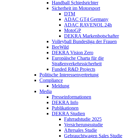
Handball Schiedsrichter
Sicherheit im Motorsport
DTM
ADAC GT4 Germany
ADAC RAVENOL 24h
MotoGP
DEKRA Markenbotschafter
Volleyball Bundesliga der Frauen
BeeWild
DEKRA Vision Zero
Europäische Charta für die
Straßenverkehrssicherheit
Funded R&D Projects
Politische Interessenvertretung
Compliance
Meldung
Media
Presseinformationen
DEKRA Info
Publikationen
DEKRA Studien
Fahrradstudie 2025
Versicherungsstudie
Aftersales Studie
Gebrauchtwagen Sales Studie