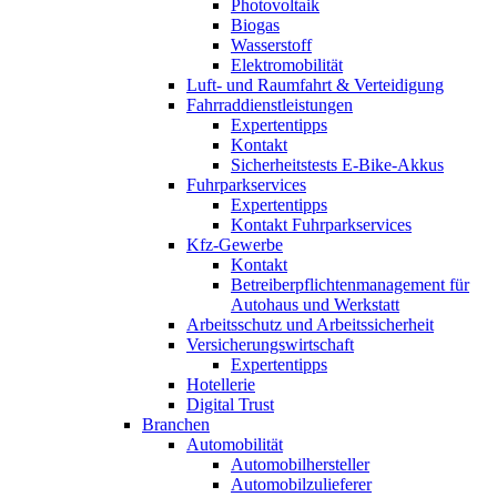
Photovoltaik
Biogas
Wasserstoff
Elektromobilität
Luft- und Raumfahrt & Verteidigung
Fahrraddienstleistungen
Expertentipps
Kontakt
Sicherheitstests E-Bike-Akkus
Fuhrparkservices
Expertentipps
Kontakt Fuhrparkservices
Kfz-Gewerbe
Kontakt
Betreiberpflichtenmanagement für
Autohaus und Werkstatt
Arbeitsschutz und Arbeitssicherheit
Versicherungswirtschaft
Expertentipps
Hotellerie
Digital Trust
Branchen
Automobilität
Automobilhersteller
Automobilzulieferer