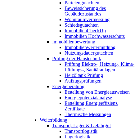
Parteiengutachten
Beweissicherung des
Gebäudezustandes
Wohnraumvermessung
Schiedsgutachten
ImmobilienCheckUp
Immobilien Hochwasserschutz
Immobilienbewertung
Immobilienwertermittlung
Nutzungsdauergutachten
Prüfung der Haustechnik
Prüfung Elektro-, Heizung-, Klima-,
Lüftungs-, Sanitäranlagen
Heizöltank Prüfung
Aufzugsprüfungen
Energieberatung
Erstellung von Energieausweisen
Energiepotenzialanalyse
Erstellung Energieeffizienz
Zertifikate
Thermische Messungen
Weiterbildung
Transport, Lager & Gefahrgut
Transportlogistik
Lagerlogistik