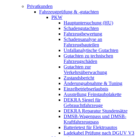
Privatkunden
Fahrzeugprüfung & -gutachten
PKW
Hauptuntersuchung (HU)
Schadengutachten
Fahrzeugbewertung
Schadensanalyse an
Fahrzeugbauteilen
Unfallanalytische Gutachten
Gutachten zu technischen
Fahrzeugschäden
Gutachten zur
Verkehrsüberwachung
Zustandsbericht
Änderungsabnahme & Tuning
Einzelbetriebserlaubnis
Ausstellung Feinstaubplakette
DEKRA Siegel für
Gebrauchtfahrzeuge
DEKRA Reparatur Stundensätze
DMSB-Wagenpass und DMSB-
Kraftfahrzeugpass
Batterietest für Elektroautos
Ladekabel Prüfung nach DGUV V3