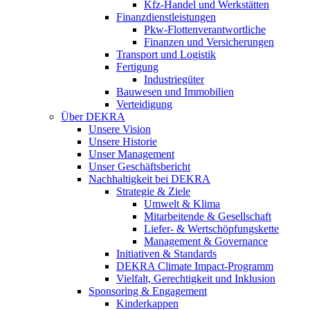
Kfz-Handel und Werkstätten
Finanzdienstleistungen
Pkw‑Flottenverantwortliche
Finanzen und Versicherungen
Transport und Logistik
Fertigung
Industriegüter
Bauwesen und Immobilien
Verteidigung
Über DEKRA
Unsere Vision
Unsere Historie
Unser Management
Unser Geschäftsbericht
Nachhaltigkeit bei DEKRA
Strategie & Ziele
Umwelt & Klima
Mitarbeitende & Gesellschaft
Liefer- & Wertschöpfungskette
Management & Governance
Initiativen & Standards
DEKRA Climate Impact-Programm
Vielfalt, Gerechtigkeit und Inklusion​
Sponsoring & Engagement
Kinderkappen