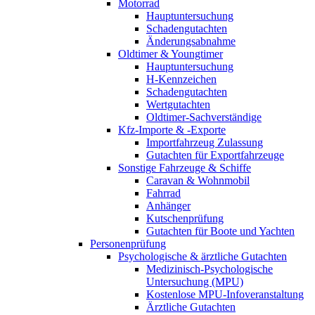
Motorrad
Hauptuntersuchung
Schadengutachten
Änderungsabnahme
Oldtimer & Youngtimer
Hauptuntersuchung
H-Kennzeichen
Schadengutachten
Wertgutachten
Oldtimer-Sachverständige
Kfz-Importe & -Exporte
Importfahrzeug Zulassung
Gutachten für Exportfahrzeuge
Sonstige Fahrzeuge & Schiffe
Caravan & Wohnmobil
Fahrrad
Anhänger
Kutschenprüfung
Gutachten für Boote und Yachten
Personenprüfung
Psychologische & ärztliche Gutachten
Medizinisch-Psychologische
Untersuchung (MPU)
Kostenlose MPU-Infoveranstaltung
Ärztliche Gutachten