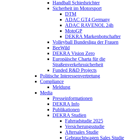
Handball Schiedsrichter
Sicherheit im Motorsport
DTM
ADAC GT4 Germany
ADAC RAVENOL 24h
MotoGP
DEKRA Markenbotschafter
Volleyball Bundesliga der Frauen
BeeWild
DEKRA Vision Zero
Europäische Charta für die
Straßenverkehrssicherheit
Funded R&D Projects
Politische Interessenvertretung
Compliance
Meldung
Media
Presseinformationen
DEKRA Info
Publikationen
DEKRA Studien
Fahrradstudie 2025
Versicherungsstudie
Aftersales Studie
Gebrauchtwagen Sales Studie