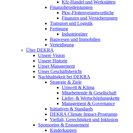
Kfz-Handel und Werkstätten
Finanzdienstleistungen
Pkw‑Flottenverantwortliche
Finanzen und Versicherungen
Transport und Logistik
Fertigung
Industriegüter
Bauwesen und Immobilien
Verteidigung
Über DEKRA
Unsere Vision
Unsere Historie
Unser Management
Unser Geschäftsbericht
Nachhaltigkeit bei DEKRA
Strategie & Ziele
Umwelt & Klima
Mitarbeitende & Gesellschaft
Liefer- & Wertschöpfungskette
Management & Governance
Initiativen & Standards
DEKRA Climate Impact-Programm
Vielfalt, Gerechtigkeit und Inklusion​
Sponsoring & Engagement
Kinderkappen