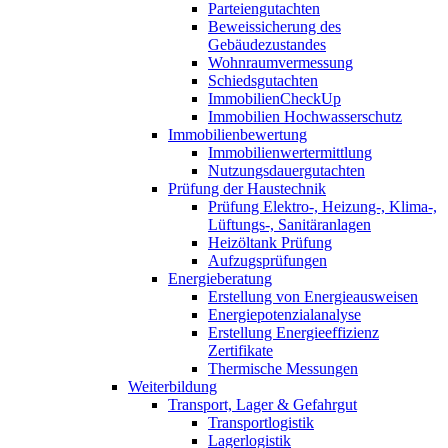
Parteiengutachten
Beweissicherung des
Gebäudezustandes
Wohnraumvermessung
Schiedsgutachten
ImmobilienCheckUp
Immobilien Hochwasserschutz
Immobilienbewertung
Immobilienwertermittlung
Nutzungsdauergutachten
Prüfung der Haustechnik
Prüfung Elektro-, Heizung-, Klima-,
Lüftungs-, Sanitäranlagen
Heizöltank Prüfung
Aufzugsprüfungen
Energieberatung
Erstellung von Energieausweisen
Energiepotenzialanalyse
Erstellung Energieeffizienz
Zertifikate
Thermische Messungen
Weiterbildung
Transport, Lager & Gefahrgut
Transportlogistik
Lagerlogistik