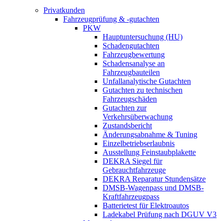
Privatkunden
Fahrzeugprüfung & -gutachten
PKW
Hauptuntersuchung (HU)
Schadengutachten
Fahrzeugbewertung
Schadensanalyse an
Fahrzeugbauteilen
Unfallanalytische Gutachten
Gutachten zu technischen
Fahrzeugschäden
Gutachten zur
Verkehrsüberwachung
Zustandsbericht
Änderungsabnahme & Tuning
Einzelbetriebserlaubnis
Ausstellung Feinstaubplakette
DEKRA Siegel für
Gebrauchtfahrzeuge
DEKRA Reparatur Stundensätze
DMSB-Wagenpass und DMSB-
Kraftfahrzeugpass
Batterietest für Elektroautos
Ladekabel Prüfung nach DGUV V3