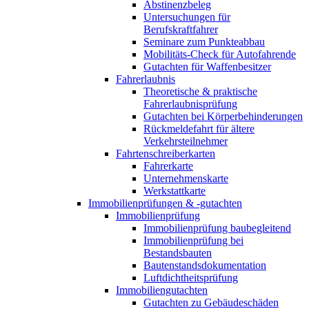
Abstinenzbeleg
Untersuchungen für
Berufskraftfahrer
Seminare zum Punkteabbau
Mobilitäts-Check für Autofahrende
Gutachten für Waffenbesitzer
Fahrerlaubnis
Theoretische & praktische
Fahrerlaubnisprüfung
Gutachten bei Körperbehinderungen
Rückmeldefahrt für ältere
Verkehrsteilnehmer
Fahrtenschreiberkarten
Fahrerkarte
Unternehmenskarte
Werkstattkarte
Immobilienprüfungen & -gutachten
Immobilienprüfung
Immobilienprüfung baubegleitend
Immobilienprüfung bei
Bestandsbauten
Bautenstandsdokumentation
Luftdichtheitsprüfung
Immobiliengutachten
Gutachten zu Gebäudeschäden