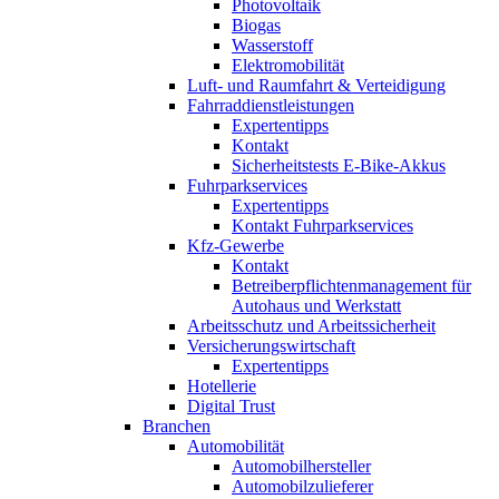
Photovoltaik
Biogas
Wasserstoff
Elektromobilität
Luft- und Raumfahrt & Verteidigung
Fahrraddienstleistungen
Expertentipps
Kontakt
Sicherheitstests E-Bike-Akkus
Fuhrparkservices
Expertentipps
Kontakt Fuhrparkservices
Kfz-Gewerbe
Kontakt
Betreiberpflichtenmanagement für
Autohaus und Werkstatt
Arbeitsschutz und Arbeitssicherheit
Versicherungswirtschaft
Expertentipps
Hotellerie
Digital Trust
Branchen
Automobilität
Automobilhersteller
Automobilzulieferer