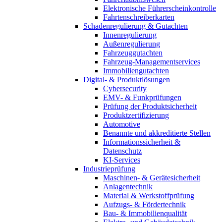
Elektronische Führerscheinkontrolle
Fahrtenschreiberkarten
Schadenregulierung & Gutachten
Innenregulierung
Außenregulierung
Fahrzeuggutachten
Fahrzeug-Managementservices
Immobiliengutachten
Digital- & Produktlösungen
Cybersecurity
EMV- & Funkprüfungen
Prüfung der Produktsicherheit
Produktzertifizierung
Automotive
Benannte und akkreditierte Stellen
Informationssicherheit &
Datenschutz
KI-Services
Industrieprüfung
Maschinen- & Gerätesicherheit
Anlagentechnik
Material & Werkstoffprüfung
Aufzugs- & Fördertechnik
Bau- & Immobilienqualität