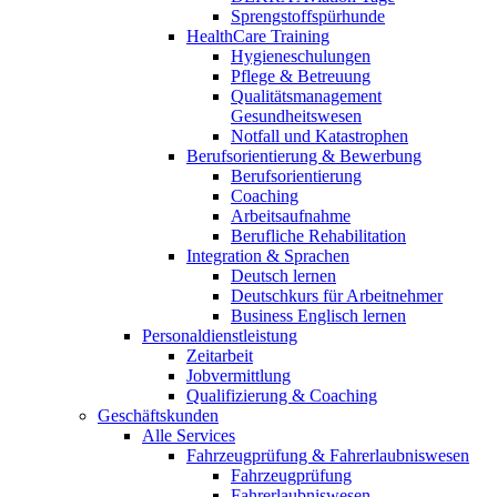
Sprengstoffspürhunde
HealthCare Training
Hygieneschulungen
Pflege & Betreuung
Qualitätsmanagement
Gesundheitswesen
Notfall und Katastrophen
Berufsorientierung & Bewerbung
Berufsorientierung
Coaching
Arbeitsaufnahme
Berufliche Rehabilitation
Integration & Sprachen
Deutsch lernen
Deutschkurs für Arbeitnehmer
Business Englisch lernen
Personaldienstleistung
Zeitarbeit
Jobvermittlung
Qualifizierung & Coaching
Geschäftskunden
Alle Services
Fahrzeugprüfung & Fahrerlaubniswesen
Fahrzeugprüfung
Fahrerlaubniswesen