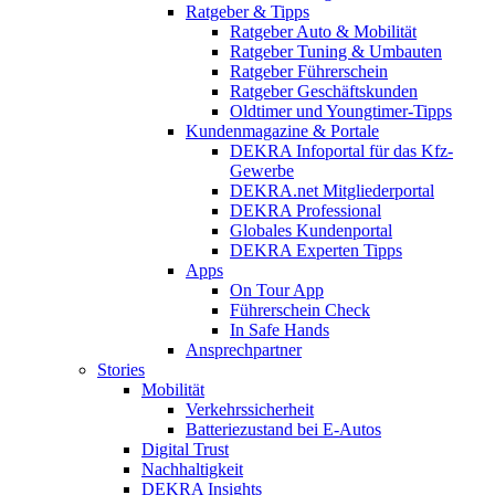
Ratgeber & Tipps
Ratgeber Auto & Mobilität
Ratgeber Tuning & Umbauten
Ratgeber Führerschein
Ratgeber Geschäftskunden
Oldtimer und Youngtimer-Tipps
Kundenmagazine & Portale
DEKRA Infoportal für das Kfz-
Gewerbe
DEKRA.net Mitgliederportal
DEKRA Professional
Globales Kundenportal
DEKRA Experten Tipps
Apps
On Tour App
Führerschein Check
In Safe Hands
Ansprechpartner
Stories
Mobilität
Verkehrssicherheit
Batteriezustand bei E-Autos
Digital Trust
Nachhaltigkeit
DEKRA Insights