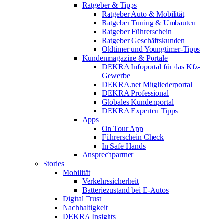
Ratgeber & Tipps
Ratgeber Auto & Mobilität
Ratgeber Tuning & Umbauten
Ratgeber Führerschein
Ratgeber Geschäftskunden
Oldtimer und Youngtimer-Tipps
Kundenmagazine & Portale
DEKRA Infoportal für das Kfz-
Gewerbe
DEKRA.net Mitgliederportal
DEKRA Professional
Globales Kundenportal
DEKRA Experten Tipps
Apps
On Tour App
Führerschein Check
In Safe Hands
Ansprechpartner
Stories
Mobilität
Verkehrssicherheit
Batteriezustand bei E-Autos
Digital Trust
Nachhaltigkeit
DEKRA Insights