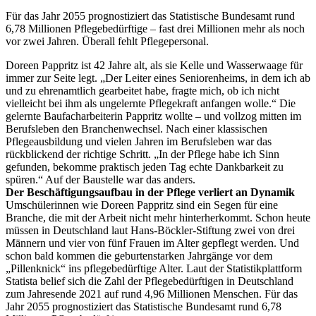
Für das Jahr 2055 prognostiziert das Statistische Bundesamt rund
6,78 Millionen Pflegebedürftige – fast drei Millionen mehr als noch
vor zwei Jahren. Überall fehlt Pflegepersonal.
Doreen Pappritz ist 42 Jahre alt, als sie Kelle und Wasserwaage für
immer zur Seite legt. „Der Leiter eines Seniorenheims, in dem ich ab
und zu ehrenamtlich gearbeitet habe, fragte mich, ob ich nicht
vielleicht bei ihm als ungelernte Pflegekraft anfangen wolle.“ Die
gelernte Baufacharbeiterin Pappritz wollte – und vollzog mitten im
Berufsleben den Branchenwechsel. Nach einer klassischen
Pflegeausbildung und vielen Jahren im Berufsleben war das
rückblickend der richtige Schritt. „In der Pflege habe ich Sinn
gefunden, bekomme praktisch jeden Tag echte Dankbarkeit zu
spüren.“ Auf der Baustelle war das anders.
Der Beschäftigungsaufbau in der Pflege verliert an Dynamik
Umschülerinnen wie Doreen Pappritz sind ein Segen für eine
Branche, die mit der Arbeit nicht mehr hinterherkommt. Schon heute
müssen in Deutschland laut Hans-Böckler-Stiftung zwei von drei
Männern und vier von fünf Frauen im Alter gepflegt werden. Und
schon bald kommen die geburtenstarken Jahrgänge vor dem
„Pillenknick“ ins pflegebedürftige Alter. Laut der Statistikplattform
Statista belief sich die Zahl der Pflegebedürftigen in Deutschland
zum Jahresende 2021 auf rund 4,96 Millionen Menschen. Für das
Jahr 2055 prognostiziert das Statistische Bundesamt rund 6,78