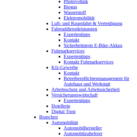
Photovoltaik
Biogas
Wasserstoff
Elektromobilität
Luft- und Raumfahrt & Verteidigung
Fahrraddienstleistungen
Expertentipps
Kontakt
Sicherheitstests E-Bike-Akkus
Fuhrparkservices
Expertentipps
Kontakt Fuhrparkservices
Kfz-Gewerbe
Kontakt
Betreiberpflichtenmanagement für
Autohaus und Werkstatt
Arbeitsschutz und Arbeitssicherheit
Versicherungswirtschaft
Expertentipps
Hotellerie
Digital Trust
Branchen
Automobilität
Automobilhersteller
Automobilzulieferer