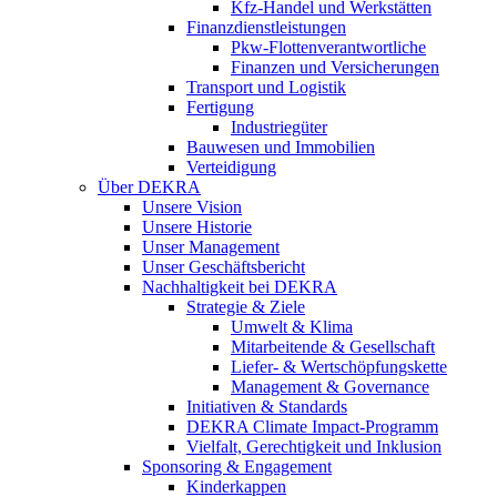
Kfz-Handel und Werkstätten
Finanzdienstleistungen
Pkw‑Flottenverantwortliche
Finanzen und Versicherungen
Transport und Logistik
Fertigung
Industriegüter
Bauwesen und Immobilien
Verteidigung
Über DEKRA
Unsere Vision
Unsere Historie
Unser Management
Unser Geschäftsbericht
Nachhaltigkeit bei DEKRA
Strategie & Ziele
Umwelt & Klima
Mitarbeitende & Gesellschaft
Liefer- & Wertschöpfungskette
Management & Governance
Initiativen & Standards
DEKRA Climate Impact-Programm
Vielfalt, Gerechtigkeit und Inklusion​
Sponsoring & Engagement
Kinderkappen