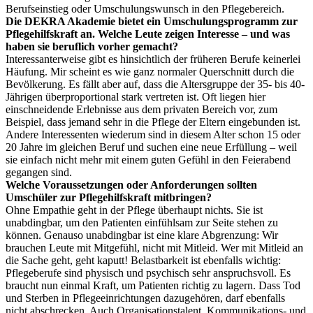
Berufseinstieg oder Umschulungswunsch in den Pflegebereich.
Die DEKRA Akademie bietet ein Umschulungsprogramm zur
Pflegehilfskraft an. Welche Leute zeigen Interesse – und was
haben sie beruflich vorher gemacht?
Interessanterweise gibt es hinsichtlich der früheren Berufe keinerlei
Häufung. Mir scheint es wie ganz normaler Querschnitt durch die
Bevölkerung. Es fällt aber auf, dass die Altersgruppe der 35- bis 40-
Jährigen überproportional stark vertreten ist. Oft liegen hier
einschneidende Erlebnisse aus dem privaten Bereich vor, zum
Beispiel, dass jemand sehr in die Pflege der Eltern eingebunden ist.
Andere Interessenten wiederum sind in diesem Alter schon 15 oder
20 Jahre im gleichen Beruf und suchen eine neue Erfüllung – weil
sie einfach nicht mehr mit einem guten Gefühl in den Feierabend
gegangen sind.
Welche Voraussetzungen oder Anforderungen sollten
Umschüler zur Pflegehilfskraft mitbringen?
Ohne Empathie geht in der Pflege überhaupt nichts. Sie ist
unabdingbar, um den Patienten einfühlsam zur Seite stehen zu
können. Genauso unabdingbar ist eine klare Abgrenzung: Wir
brauchen Leute mit Mitgefühl, nicht mit Mitleid. Wer mit Mitleid an
die Sache geht, geht kaputt! Belastbarkeit ist ebenfalls wichtig:
Pflegeberufe sind physisch und psychisch sehr anspruchsvoll. Es
braucht nun einmal Kraft, um Patienten richtig zu lagern. Dass Tod
und Sterben in Pflegeeinrichtungen dazugehören, darf ebenfalls
nicht abschrecken. Auch Organisationstalent, Kommunikations- und