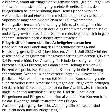
Akademie, warnt allerdings vor Augenwischerei. „Keine Frage: Das
sind schöne und sicherlich gut gemeinte Benefits. Ob das den
Pflegekräften bei der Ausübung ihres Berufs jedoch wirklich
weiterhilft, steht auf einem anderen Blatt.“ Pappritz verweist auf
Supervisionsangebote, wie sie etwa bei Feuerwehren und
Rettungsdiensten zum Arbeitsalltag gehören. „Damit geht echte
Psychohygiene einher, die in der Belegschaft Krankenstände senkt
und entgegenwirkt, dass Leute Stunden reduzieren oder sich in ganz
anderen Branchen nach Arbeitsplätzen umsehen.“
Pflegekräfte können sich ihre Arbeitgeber aussuchen
Ende Mai hat der Bundestag das Pflegeunterstützungs- und
Entlastungsgesetz (PUEG) beschlossen. Zum 1. Juli 2023 wird der
gesetzliche Beitragssatz zur Pflegeversicherung von derzeit 3,05 auf
3,4 Prozent erhöht. Der Zuschlag für Kinderlose steigt von 0,35
Prozent auf 0,60 Prozent, was dann einem Beitragssatz von 4,0
Prozent entspricht. Bei Familien mit Kindern geht die Rechnung
andersherum. Wer drei Kinder versorgt, bezahlt 2,9 Prozent. Die
jährlichen Mehreinnahmen von 6,6 Milliarden Euro sollen gerade
auch zu verbesserten Arbeitsbedingungen der Pflegekräfte beitragen.
Ob das reicht? Doreen Pappritz hat da ihre Zweifel. „Es ist einfach
unglaublich viel aufzuholen“, sagt sie. Und die Geduld der
Pflegerinnen und Pfleger sei nun einmal endlich. Vor Kurzem habe
sie das 10-jährige Jubiläumstreffen ihres Pflege-
Ausbildungsjahrgangs besucht. „Von ungefähr 35 Leuten sind
vielleicht noch fünf als Pfleger tätig.“