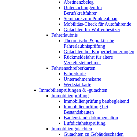
Abstinenzbeleg
Untersuchungen für
Berufskraftfahrer
Seminare zum Punkteabbau
Mobilitäts-Check für Autofahrende
Gutachten für Waffenbesitzer
Fahrerlaubnis
Theoretische & praktische
Fahrerlaubnisprüfung
Gutachten bei Körperbehinderungen
Rückmeldefahrt für ältere
Verkehrsteilnehmer
Fahrtenschreiberkarten
Fahrerkarte
Unternehmenskarte
Werkstattkarte
Immobilienprüfungen & -gutachten
Immobilienprüfung
Immobilienprüfung baubegleitend
Immobilienprüfung bei
Bestandsbauten
Bautenstandsdokumentation
Luftdichtheitsprüfung
Immobiliengutachten
Gutachten zu Gebäudeschäden