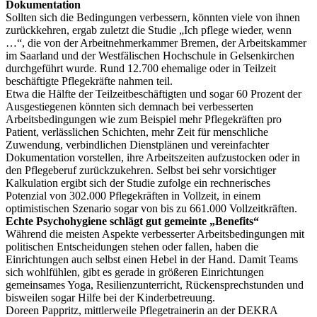
Dokumentation
Sollten sich die Bedingungen verbessern, könnten viele von ihnen
zurückkehren, ergab zuletzt die Studie „Ich pflege wieder, wenn
…“, die von der Arbeitnehmerkammer Bremen, der Arbeitskammer
im Saarland und der Westfälischen Hochschule in Gelsenkirchen
durchgeführt wurde. Rund 12.700 ehemalige oder in Teilzeit
beschäftigte Pflegekräfte nahmen teil.
Etwa die Hälfte der Teilzeitbeschäftigten und sogar 60 Prozent der
Ausgestiegenen könnten sich demnach bei verbesserten
Arbeitsbedingungen wie zum Beispiel mehr Pflegekräften pro
Patient, verlässlichen Schichten, mehr Zeit für menschliche
Zuwendung, verbindlichen Dienstplänen und vereinfachter
Dokumentation vorstellen, ihre Arbeitszeiten aufzustocken oder in
den Pflegeberuf zurückzukehren. Selbst bei sehr vorsichtiger
Kalkulation ergibt sich der Studie zufolge ein rechnerisches
Potenzial von 302.000 Pflegekräften in Vollzeit, in einem
optimistischen Szenario sogar von bis zu 661.000 Vollzeitkräften.
Echte Psychohygiene schlägt gut gemeinte „Benefits“
Während die meisten Aspekte verbesserter Arbeitsbedingungen mit
politischen Entscheidungen stehen oder fallen, haben die
Einrichtungen auch selbst einen Hebel in der Hand. Damit Teams
sich wohlfühlen, gibt es gerade in größeren Einrichtungen
gemeinsames Yoga, Resilienzunterricht, Rückensprechstunden und
bisweilen sogar Hilfe bei der Kinderbetreuung.
Doreen Pappritz, mittlerweile Pflegetrainerin an der DEKRA