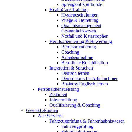
Sprengstoffspürhunde
HealthCare Training
Hygieneschulungen
Pflege & Betreuung
Qualitätsmanagement
Gesundheitswesen
Notfall und Katastrophen
Berufsorientierung & Bewerbung
Berufsorientierung
Coaching
Arbeitsaufnahme
Berufliche Rehabilitation
Integration & Sprachen
Deutsch lernen
Deutschkurs für Arbeitnehmer
Business Englisch lernen
Personaldienstleistung
Zeitarbeit
Jobvermittlung
Qualifizierung & Coaching
Geschäftskunden
Alle Services
Fahrzeugprüfung & Fahrerlaubniswesen
Fahrzeugprüfung
Fahrerlaubniswesen