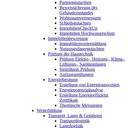
Parteiengutachten
Beweissicherung des
Gebäudezustandes
Wohnraumvermessung
Schiedsgutachten
ImmobilienCheckUp
Immobilien Hochwasserschutz
Immobilienbewertung
Immobilienwertermittlung
Nutzungsdauergutachten
Prüfung der Haustechnik
Prüfung Elektro-, Heizung-, Klima-,
Lüftungs-, Sanitäranlagen
Heizöltank Prüfung
Aufzugsprüfungen
Energieberatung
Erstellung von Energieausweisen
Energiepotenzialanalyse
Erstellung Energieeffizienz
Zertifikate
Thermische Messungen
Weiterbildung
Transport, Lager & Gefahrgut
Transportlogistik
Lagerlogistik