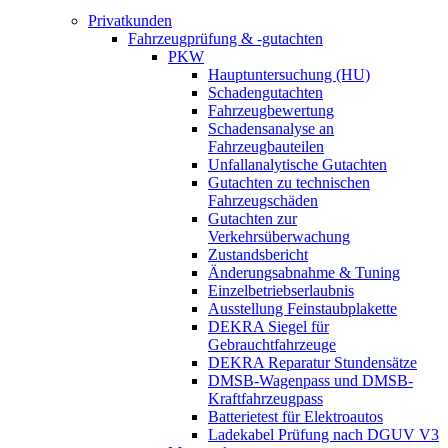
Privatkunden
Fahrzeugprüfung & -gutachten
PKW
Hauptuntersuchung (HU)
Schadengutachten
Fahrzeugbewertung
Schadensanalyse an
Fahrzeugbauteilen
Unfallanalytische Gutachten
Gutachten zu technischen
Fahrzeugschäden
Gutachten zur
Verkehrsüberwachung
Zustandsbericht
Änderungsabnahme & Tuning
Einzelbetriebserlaubnis
Ausstellung Feinstaubplakette
DEKRA Siegel für
Gebrauchtfahrzeuge
DEKRA Reparatur Stundensätze
DMSB-Wagenpass und DMSB-
Kraftfahrzeugpass
Batterietest für Elektroautos
Ladekabel Prüfung nach DGUV V3