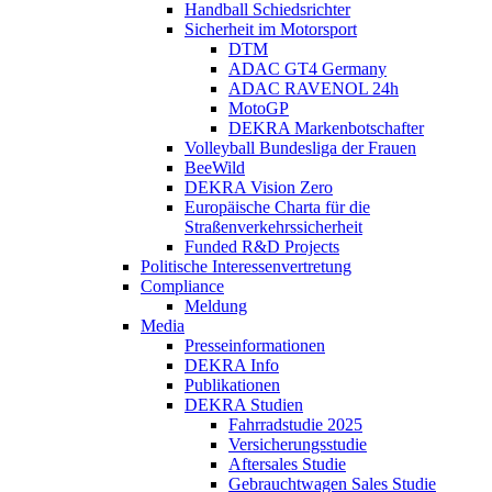
Handball Schiedsrichter
Sicherheit im Motorsport
DTM
ADAC GT4 Germany
ADAC RAVENOL 24h
MotoGP
DEKRA Markenbotschafter
Volleyball Bundesliga der Frauen
BeeWild
DEKRA Vision Zero
Europäische Charta für die
Straßenverkehrssicherheit
Funded R&D Projects
Politische Interessenvertretung
Compliance
Meldung
Media
Presseinformationen
DEKRA Info
Publikationen
DEKRA Studien
Fahrradstudie 2025
Versicherungsstudie
Aftersales Studie
Gebrauchtwagen Sales Studie