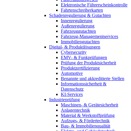
Elektronische Führerscheinkontrolle
Fahrtenschreiberkarten
Schadenregulierung & Gutachten
Innenregulierung
Außenregulierung
Fahrzeuggutachten
Fahrzeug-Managementservices
Immobiliengutachten
Digital- & Produktlösungen
Cybersecurity
EMV- & Funkprüfungen
Prüfung der Produktsicherheit
Produktzertifizierung
Automotive
Benannte und akkreditierte Stellen
Informationssicherheit &
Datenschutz
KI-Services
Industrieprüfung
Maschinen- & Gerätesicherheit
Anlagentechnik
Material & Werkstoffprüfung
Aufzugs- & Fördertechnik
Bau- & Immobilienqualität