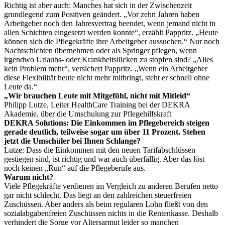
Richtig ist aber auch: Manches hat sich in der Zwischenzeit
grundlegend zum Positiven geändert. „Vor zehn Jahren haben
Arbeitgeber noch den Jahresvertrag beendet, wenn jemand nicht in
allen Schichten eingesetzt werden konnte“, erzählt Pappritz. „Heute
können sich die Pflegekräfte ihre Arbeitgeber aussuchen.“ Nur noch
Nachtschichten übernehmen oder als Springer pflegen, wenn
irgendwo Urlaubs- oder Krankheitslücken zu stopfen sind? „Alles
kein Problem mehr“, versichert Pappritz. „Wenn ein Arbeitgeber
diese Flexibilität heute nicht mehr mitbringt, steht er schnell ohne
Leute da.“
„Wir brauchen Leute mit Mitgefühl, nicht mit Mitleid“
Philipp Lutze, Leiter HealthCare Training bei der DEKRA
Akademie, über die Umschulung zur Pflegehilfskraft
DEKRA Solutions: Die Einkommen im Pflegebereich steigen
gerade deutlich, teilweise sogar um über 11 Prozent. Stehen
jetzt die Umschüler bei Ihnen Schlange?
Lutze: Dass die Einkommen mit den neuen Tarifabschlüssen
gestiegen sind, ist richtig und war auch überfällig. Aber das löst
noch keinen „Run“ auf die Pflegeberufe aus.
Warum nicht?
Viele Pflegekräfte verdienen im Vergleich zu anderen Berufen netto
gar nicht schlecht. Das liegt an den zahlreichen steuerfreien
Zuschüssen. Aber anders als beim regulären Lohn fließt von den
sozialabgabenfreien Zuschüssen nichts in die Rentenkasse. Deshalb
verhindert die Sorge vor Altersarmut leider so manchen