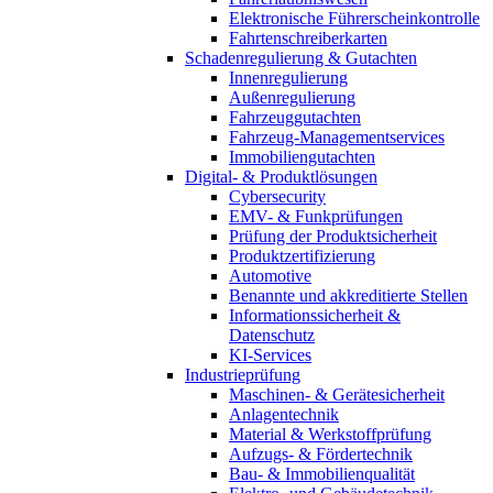
Elektronische Führerscheinkontrolle
Fahrtenschreiberkarten
Schadenregulierung & Gutachten
Innenregulierung
Außenregulierung
Fahrzeuggutachten
Fahrzeug-Managementservices
Immobiliengutachten
Digital- & Produktlösungen
Cybersecurity
EMV- & Funkprüfungen
Prüfung der Produktsicherheit
Produktzertifizierung
Automotive
Benannte und akkreditierte Stellen
Informationssicherheit &
Datenschutz
KI-Services
Industrieprüfung
Maschinen- & Gerätesicherheit
Anlagentechnik
Material & Werkstoffprüfung
Aufzugs- & Fördertechnik
Bau- & Immobilienqualität