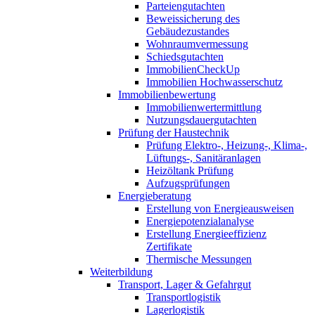
Parteiengutachten
Beweissicherung des
Gebäudezustandes
Wohnraumvermessung
Schiedsgutachten
ImmobilienCheckUp
Immobilien Hochwasserschutz
Immobilienbewertung
Immobilienwertermittlung
Nutzungsdauergutachten
Prüfung der Haustechnik
Prüfung Elektro-, Heizung-, Klima-,
Lüftungs-, Sanitäranlagen
Heizöltank Prüfung
Aufzugsprüfungen
Energieberatung
Erstellung von Energieausweisen
Energiepotenzialanalyse
Erstellung Energieeffizienz
Zertifikate
Thermische Messungen
Weiterbildung
Transport, Lager & Gefahrgut
Transportlogistik
Lagerlogistik