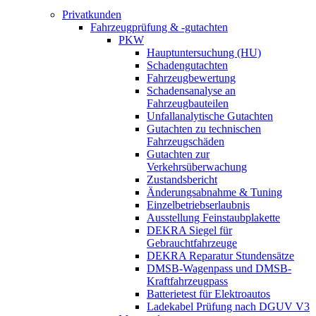
Privatkunden
Fahrzeugprüfung & -gutachten
PKW
Hauptuntersuchung (HU)
Schadengutachten
Fahrzeugbewertung
Schadensanalyse an
Fahrzeugbauteilen
Unfallanalytische Gutachten
Gutachten zu technischen
Fahrzeugschäden
Gutachten zur
Verkehrsüberwachung
Zustandsbericht
Änderungsabnahme & Tuning
Einzelbetriebserlaubnis
Ausstellung Feinstaubplakette
DEKRA Siegel für
Gebrauchtfahrzeuge
DEKRA Reparatur Stundensätze
DMSB-Wagenpass und DMSB-
Kraftfahrzeugpass
Batterietest für Elektroautos
Ladekabel Prüfung nach DGUV V3