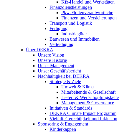
Kfz-Handel und Werkstätten
Finanzdienstleistungen
Pkw‑Flottenverantwortliche
Finanzen und Versicherungen
Transport und Logistik
Fertigung
Industriegüter
Bauwesen und Immobilien
Verteidigung
Über DEKRA
Unsere Vision
Unsere Historie
Unser Management
Unser Geschäftsbericht
Nachhaltigkeit bei DEKRA
Strategie & Ziele
Umwelt & Klima
Mitarbeitende & Gesellschaft
Liefer- & Wertschöpfungskette
Management & Governance
Initiativen & Standards
DEKRA Climate Impact-Programm
Vielfalt, Gerechtigkeit und Inklusion​
Sponsoring & Engagement
Kinderkappen