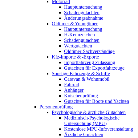
Motorrad
Hauptuntersuchung
Schadengutachten
Änderungsabnahme
Oldtimer & Youngtimer
Hauptuntersuchung
H-Kennzeichen
Schadengutachten
Wertgutachten
Oldtimer-Sachverständige
Kfz-Importe & -Exporte
Importfahrzeug Zulassung
Gutachten für Exportfahrzeuge
Sonstige Fahrzeuge & Schiffe
Caravan & Wohnmobil
Fahrrad
Anhänger
Kutschenprüfung
Gutachten für Boote und Yachten
Personenprüfung
Psychologische & ärztliche Gutachten
Medizinisch-Psychologische
Untersuchung (MPU)
Kostenlose MPU-Infoveranstaltung
Ärztliche Gutachten