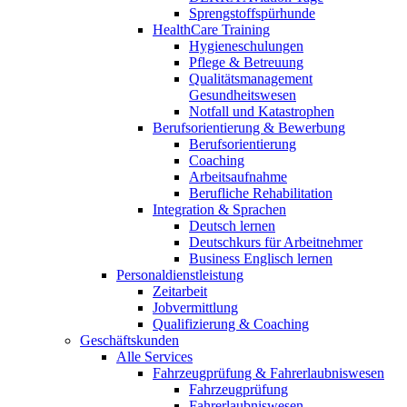
Sprengstoffspürhunde
HealthCare Training
Hygieneschulungen
Pflege & Betreuung
Qualitätsmanagement
Gesundheitswesen
Notfall und Katastrophen
Berufsorientierung & Bewerbung
Berufsorientierung
Coaching
Arbeitsaufnahme
Berufliche Rehabilitation
Integration & Sprachen
Deutsch lernen
Deutschkurs für Arbeitnehmer
Business Englisch lernen
Personaldienstleistung
Zeitarbeit
Jobvermittlung
Qualifizierung & Coaching
Geschäftskunden
Alle Services
Fahrzeugprüfung & Fahrerlaubniswesen
Fahrzeugprüfung
Fahrerlaubniswesen