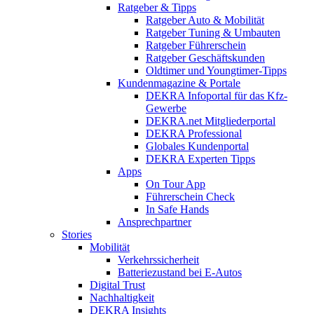
Ratgeber & Tipps
Ratgeber Auto & Mobilität
Ratgeber Tuning & Umbauten
Ratgeber Führerschein
Ratgeber Geschäftskunden
Oldtimer und Youngtimer-Tipps
Kundenmagazine & Portale
DEKRA Infoportal für das Kfz-
Gewerbe
DEKRA.net Mitgliederportal
DEKRA Professional
Globales Kundenportal
DEKRA Experten Tipps
Apps
On Tour App
Führerschein Check
In Safe Hands
Ansprechpartner
Stories
Mobilität
Verkehrssicherheit
Batteriezustand bei E-Autos
Digital Trust
Nachhaltigkeit
DEKRA Insights