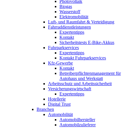
Photovoltaik
Biogas
Wasserstoff
Elektromobilität
Luft- und Raumfahrt & Verteidigung
Fahrraddienstleistungen
Expertentipps
Kontakt
Sicherheitstests E-Bike-Akkus
Fuhrparkservices
Expertentipps
Kontakt Fuhrparkservices
Kfz-Gewerbe
Kontakt
Betreiberpflichtenmanagement für
Autohaus und Werkstatt
Arbeitsschutz und Arbeitssicherheit
Versicherungswirtschaft
Expertentipps
Hotellerie
Digital Trust
Branchen
Automobilität
Automobilhersteller
Automobilzulieferer