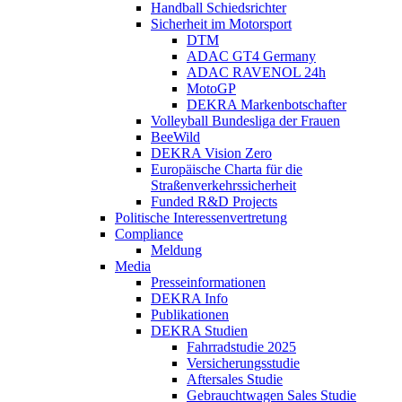
Handball Schiedsrichter
Sicherheit im Motorsport
DTM
ADAC GT4 Germany
ADAC RAVENOL 24h
MotoGP
DEKRA Markenbotschafter
Volleyball Bundesliga der Frauen
BeeWild
DEKRA Vision Zero
Europäische Charta für die
Straßenverkehrssicherheit
Funded R&D Projects
Politische Interessenvertretung
Compliance
Meldung
Media
Presseinformationen
DEKRA Info
Publikationen
DEKRA Studien
Fahrradstudie 2025
Versicherungsstudie
Aftersales Studie
Gebrauchtwagen Sales Studie