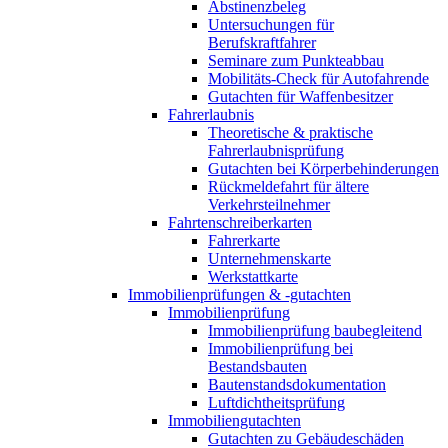
Abstinenzbeleg
Untersuchungen für
Berufskraftfahrer
Seminare zum Punkteabbau
Mobilitäts-Check für Autofahrende
Gutachten für Waffenbesitzer
Fahrerlaubnis
Theoretische & praktische
Fahrerlaubnisprüfung
Gutachten bei Körperbehinderungen
Rückmeldefahrt für ältere
Verkehrsteilnehmer
Fahrtenschreiberkarten
Fahrerkarte
Unternehmenskarte
Werkstattkarte
Immobilienprüfungen & -gutachten
Immobilienprüfung
Immobilienprüfung baubegleitend
Immobilienprüfung bei
Bestandsbauten
Bautenstandsdokumentation
Luftdichtheitsprüfung
Immobiliengutachten
Gutachten zu Gebäudeschäden