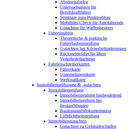
Abstinenzbeleg
Untersuchungen für
Berufskraftfahrer
Seminare zum Punkteabbau
Mobilitäts-Check für Autofahrende
Gutachten für Waffenbesitzer
Fahrerlaubnis
Theoretische & praktische
Fahrerlaubnisprüfung
Gutachten bei Körperbehinderungen
Rückmeldefahrt für ältere
Verkehrsteilnehmer
Fahrtenschreiberkarten
Fahrerkarte
Unternehmenskarte
Werkstattkarte
Immobilienprüfungen & -gutachten
Immobilienprüfung
Immobilienprüfung baubegleitend
Immobilienprüfung bei
Bestandsbauten
Bautenstandsdokumentation
Luftdichtheitsprüfung
Immobiliengutachten
Gutachten zu Gebäudeschäden