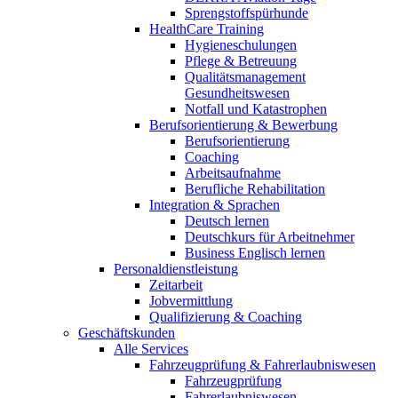
Sprengstoffspürhunde
HealthCare Training
Hygieneschulungen
Pflege & Betreuung
Qualitätsmanagement
Gesundheitswesen
Notfall und Katastrophen
Berufsorientierung & Bewerbung
Berufsorientierung
Coaching
Arbeitsaufnahme
Berufliche Rehabilitation
Integration & Sprachen
Deutsch lernen
Deutschkurs für Arbeitnehmer
Business Englisch lernen
Personaldienstleistung
Zeitarbeit
Jobvermittlung
Qualifizierung & Coaching
Geschäftskunden
Alle Services
Fahrzeugprüfung & Fahrerlaubniswesen
Fahrzeugprüfung
Fahrerlaubniswesen