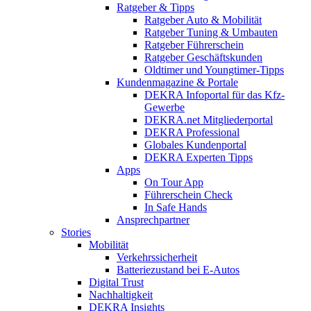
Ratgeber & Tipps
Ratgeber Auto & Mobilität
Ratgeber Tuning & Umbauten
Ratgeber Führerschein
Ratgeber Geschäftskunden
Oldtimer und Youngtimer-Tipps
Kundenmagazine & Portale
DEKRA Infoportal für das Kfz-
Gewerbe
DEKRA.net Mitgliederportal
DEKRA Professional
Globales Kundenportal
DEKRA Experten Tipps
Apps
On Tour App
Führerschein Check
In Safe Hands
Ansprechpartner
Stories
Mobilität
Verkehrssicherheit
Batteriezustand bei E-Autos
Digital Trust
Nachhaltigkeit
DEKRA Insights