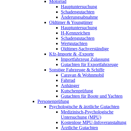
Motorrad
Hauptuntersuchung
Schadengutachten
Änderungsabnahme
Oldtimer & Youngtimer
Hauptuntersuchung
H-Kennzeichen
Schadengutachten
Wertgutachten
Oldtimer-Sachverständige
Kfz-Importe & -Exporte
Importfahrzeug Zulassung
Gutachten für Exportfahrzeuge
Sonstige Fahrzeuge & Schiffe
Caravan & Wohnmobil
Fahrrad
Anhänger
Kutschenprüfung
Gutachten für Boote und Yachten
Personenprüfung
Psychologische & ärztliche Gutachten
Medizinisch-Psychologische
Untersuchung (MPU)
Kostenlose MPU-Infoveranstaltung
Ärztliche Gutachten