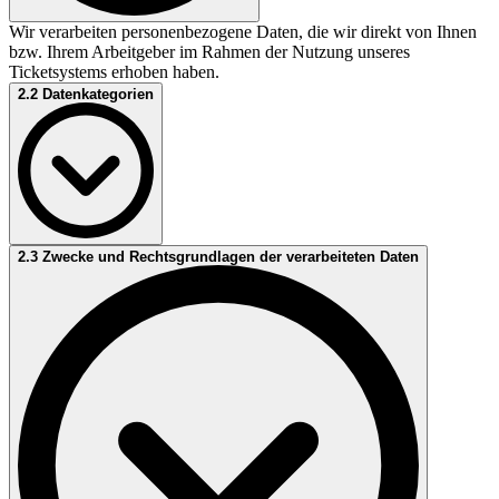
Wir verarbeiten personenbezogene Daten, die wir direkt von Ihnen
bzw. Ihrem Arbeitgeber im Rahmen der Nutzung unseres
Ticketsystems erhoben haben.
2.2 Datenkategorien
Relevante personenbezogene Datenkategorien können insbesondere
2.3 Zwecke und Rechtsgrundlagen der verarbeiteten Daten
sein:
Personendaten (Vorname, Name)
Kontaktdaten (Adresse, E-Mail-Adresse, Telefonnummer)
Zugehöriges Unternehmen