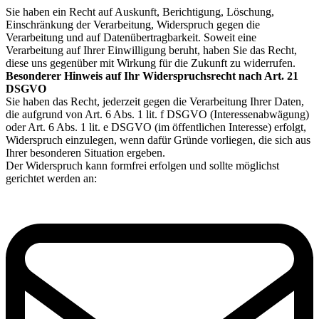
widerrufen. Ein Widerruf wirkt sich auf die Wirksamkeit von in der
Sie haben ein Recht auf Auskunft, Berichtigung, Löschung,
Vergangenheit liegenden Datenverarbeitungsvorgängen nicht aus.
Einschränkung der Verarbeitung, Widerspruch gegen die
Weitere Informationen zur Datennutzung durch Freshdesk erhalten
Verarbeitung und auf Datenübertragbarkeit. Soweit eine
Sie in der Datenschutzerklärung von Freshdesk:
Verarbeitung auf Ihrer Einwilligung beruht, haben Sie das Recht,
https://www.freshworks.com/de/crm/gdpr/
diese uns gegenüber mit Wirkung für die Zukunft zu widerrufen.
Besonderer Hinweis auf Ihr Widerspruchsrecht nach Art. 21
DSGVO
Sie haben das Recht, jederzeit gegen die Verarbeitung Ihrer Daten,
die aufgrund von Art. 6 Abs. 1 lit. f DSGVO (Interessenabwägung)
oder Art. 6 Abs. 1 lit. e DSGVO (im öffentlichen Interesse) erfolgt,
Widerspruch einzulegen, wenn dafür Gründe vorliegen, die sich aus
Ihrer besonderen Situation ergeben.
Der Widerspruch kann formfrei erfolgen und sollte möglichst
gerichtet werden an: