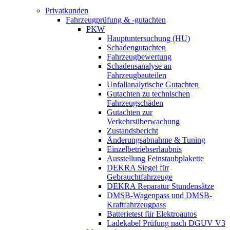
Privatkunden
Fahrzeugprüfung & -gutachten
PKW
Hauptuntersuchung (HU)
Schadengutachten
Fahrzeugbewertung
Schadensanalyse an
Fahrzeugbauteilen
Unfallanalytische Gutachten
Gutachten zu technischen
Fahrzeugschäden
Gutachten zur
Verkehrsüberwachung
Zustandsbericht
Änderungsabnahme & Tuning
Einzelbetriebserlaubnis
Ausstellung Feinstaubplakette
DEKRA Siegel für
Gebrauchtfahrzeuge
DEKRA Reparatur Stundensätze
DMSB-Wagenpass und DMSB-
Kraftfahrzeugpass
Batterietest für Elektroautos
Ladekabel Prüfung nach DGUV V3