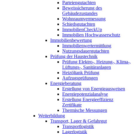
Parteiengutachten
Beweissicherung des
Gebäudezustandes
Wohnraumvermessung
Schiedsgutachten
ImmobilienCheckUp
Immobilien Hochwasserschutz
Immobilienbewertung
Immobilienwertermittlung
Nutzungsdauergutachten
Prüfung der Haustechnik
Prüfung Elektro-, Heizung-, Klima-,
Lüftungs-, Sanitäranlagen
Heizöltank Prüfung
Aufzugsprüfungen
Energieberatung
Erstellung von Energieausweisen
Energiepotenzialanalyse
Erstellung Energieeffizienz
Zertifikate
Thermische Messungen
Weiterbildung
Transport, Lager & Gefahrgut
Transportlogistik
Lagerlogistik