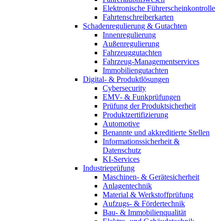
Elektronische Führerscheinkontrolle
Fahrtenschreiberkarten
Schadenregulierung & Gutachten
Innenregulierung
Außenregulierung
Fahrzeuggutachten
Fahrzeug-Managementservices
Immobiliengutachten
Digital- & Produktlösungen
Cybersecurity
EMV- & Funkprüfungen
Prüfung der Produktsicherheit
Produktzertifizierung
Automotive
Benannte und akkreditierte Stellen
Informationssicherheit &
Datenschutz
KI-Services
Industrieprüfung
Maschinen- & Gerätesicherheit
Anlagentechnik
Material & Werkstoffprüfung
Aufzugs- & Fördertechnik
Bau- & Immobilienqualität