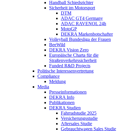
Handball Schiedsrichter
Sicherheit im Motorsport
DTM
ADAC GT4 Germany
ADAC RAVENOL 24h
MotoGP
DEKRA Markenbotschafter
Volleyball Bundesliga der Frauen
BeeWild
DEKRA Vision Zero
Europäische Charta für die
Straßenverkehrssicherheit
Funded R&D Projects
Politische Interessenvertretung
Compliance
Meldung
Media
Presseinformationen
DEKRA Info
Publikationen
DEKRA Studien
Fahrradstudie 2025
Versicherungsstudie
Aftersales Studie
Gebrauchtwagen Sales Studie