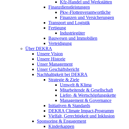
Kfz-Handel und Werkstätten
Finanzdienstleistungen
Pkw‑Flottenverantwortliche
Finanzen und Versicherungen
Transport und Logistik
Fertigung
Industriegüter
Bauwesen und Immobilien
Verteidigung
Über DEKRA
Unsere Vision
Unsere Historie
Unser Management
Unser Geschäftsbericht
Nachhaltigkeit bei DEKRA
Strategie & Ziele
Umwelt & Klima
Mitarbeitende & Gesellschaft
Liefer- & Wertschöpfungskette
Management & Governance
Initiativen & Standards
DEKRA Climate Impact-Programm
Vielfalt, Gerechtigkeit und Inklusion​
Sponsoring & Engagement
Kinderkappen