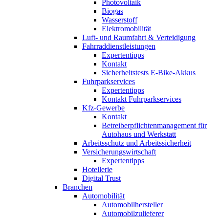
Photovoltaik
Biogas
Wasserstoff
Elektromobilität
Luft- und Raumfahrt & Verteidigung
Fahrraddienstleistungen
Expertentipps
Kontakt
Sicherheitstests E-Bike-Akkus
Fuhrparkservices
Expertentipps
Kontakt Fuhrparkservices
Kfz-Gewerbe
Kontakt
Betreiberpflichtenmanagement für
Autohaus und Werkstatt
Arbeitsschutz und Arbeitssicherheit
Versicherungswirtschaft
Expertentipps
Hotellerie
Digital Trust
Branchen
Automobilität
Automobilhersteller
Automobilzulieferer