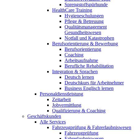
Sprengstoffspürhunde
HealthCare Training
Hygieneschulungen
Pflege & Betreuung
Qualitätsmanagement
Gesundheitswesen
Notfall und Katastrophen
Berufsorientierung & Bewerbung
Berufsorientierung
Coaching
Arbeitsaufnahme
Berufliche Rehabilitation
Integration & Sprachen
Deutsch lernen
Deutschkurs für Arbeitnehmer
Business Englisch lernen
Personaldienstleistung
Zeitarbeit
Jobvermittlung
Qualifizierung & Coaching
Geschäftskunden
Alle Services
Fahrzeugprüfung & Fahrerlaubniswesen
Fahrzeugprüfung
Fahrerlaubniswesen