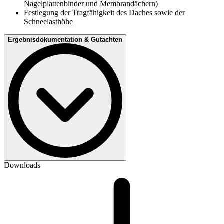
Nagelplattenbinder und Membrandächern)
Festlegung der Tragfähigkeit des Daches sowie der
Schneelasthöhe
Ergebnisdokumentation & Gutachten
Downloads
Umfangreiche Fotodokumentation der Schäden
Empfehlungen, Maßnahmen und Kostenschätzungen für die
Schadenbehebung / Instandsetzung
Erarbeitung von Sanierungskonzepten
Gutachterliche Stellungnahme in Anlehnung an die VDI 6200
/ RÜV