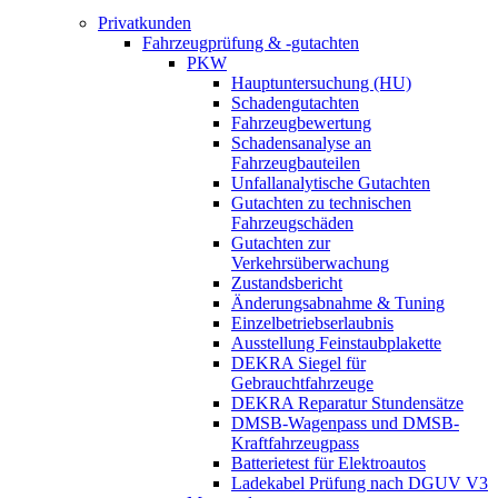
Privatkunden
Fahrzeugprüfung & -gutachten
PKW
Hauptuntersuchung (HU)
Schadengutachten
Fahrzeugbewertung
Schadensanalyse an
Fahrzeugbauteilen
Unfallanalytische Gutachten
Gutachten zu technischen
Fahrzeugschäden
Gutachten zur
Verkehrsüberwachung
Zustandsbericht
Änderungsabnahme & Tuning
Einzelbetriebserlaubnis
Ausstellung Feinstaubplakette
DEKRA Siegel für
Gebrauchtfahrzeuge
DEKRA Reparatur Stundensätze
DMSB-Wagenpass und DMSB-
Kraftfahrzeugpass
Batterietest für Elektroautos
Ladekabel Prüfung nach DGUV V3