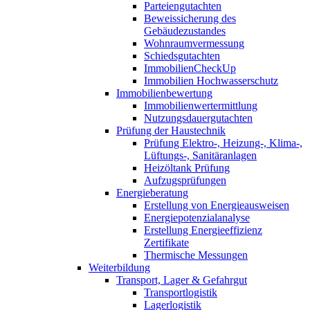
Parteiengutachten
Beweissicherung des
Gebäudezustandes
Wohnraumvermessung
Schiedsgutachten
ImmobilienCheckUp
Immobilien Hochwasserschutz
Immobilienbewertung
Immobilienwertermittlung
Nutzungsdauergutachten
Prüfung der Haustechnik
Prüfung Elektro-, Heizung-, Klima-,
Lüftungs-, Sanitäranlagen
Heizöltank Prüfung
Aufzugsprüfungen
Energieberatung
Erstellung von Energieausweisen
Energiepotenzialanalyse
Erstellung Energieeffizienz
Zertifikate
Thermische Messungen
Weiterbildung
Transport, Lager & Gefahrgut
Transportlogistik
Lagerlogistik