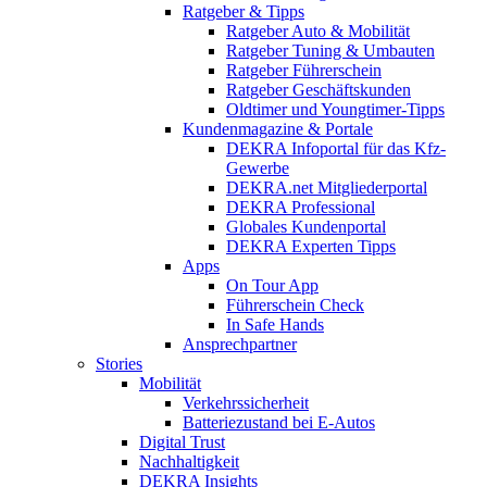
Ratgeber & Tipps
Ratgeber Auto & Mobilität
Ratgeber Tuning & Umbauten
Ratgeber Führerschein
Ratgeber Geschäftskunden
Oldtimer und Youngtimer-Tipps
Kundenmagazine & Portale
DEKRA Infoportal für das Kfz-
Gewerbe
DEKRA.net Mitgliederportal
DEKRA Professional
Globales Kundenportal
DEKRA Experten Tipps
Apps
On Tour App
Führerschein Check
In Safe Hands
Ansprechpartner
Stories
Mobilität
Verkehrssicherheit
Batteriezustand bei E-Autos
Digital Trust
Nachhaltigkeit
DEKRA Insights