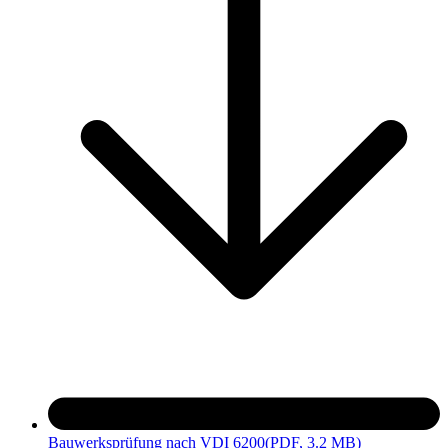
Betongutachten
Erstellung eines Objektbuches mit allen relevanten Daten
(optional)
Bauwerksprüfung nach VDI 6200
(PDF, 3.2 MB)