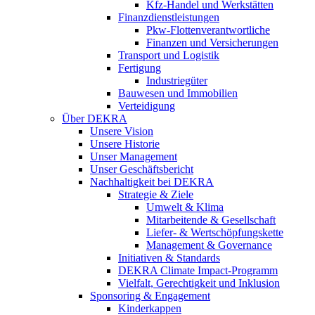
Kfz-Handel und Werkstätten
Finanzdienstleistungen
Pkw‑Flottenverantwortliche
Finanzen und Versicherungen
Transport und Logistik
Fertigung
Industriegüter
Bauwesen und Immobilien
Verteidigung
Über DEKRA
Unsere Vision
Unsere Historie
Unser Management
Unser Geschäftsbericht
Nachhaltigkeit bei DEKRA
Strategie & Ziele
Umwelt & Klima
Mitarbeitende & Gesellschaft
Liefer- & Wertschöpfungskette
Management & Governance
Initiativen & Standards
DEKRA Climate Impact-Programm
Vielfalt, Gerechtigkeit und Inklusion​
Sponsoring & Engagement
Kinderkappen