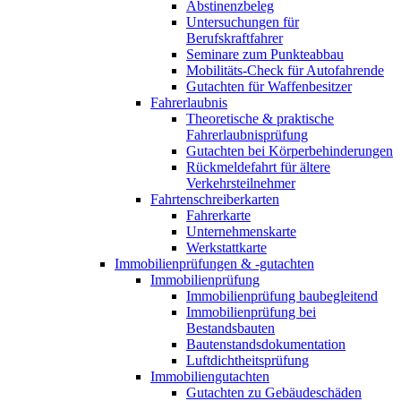
Abstinenzbeleg
Untersuchungen für
Berufskraftfahrer
Seminare zum Punkteabbau
Mobilitäts-Check für Autofahrende
Gutachten für Waffenbesitzer
Fahrerlaubnis
Theoretische & praktische
Fahrerlaubnisprüfung
Gutachten bei Körperbehinderungen
Rückmeldefahrt für ältere
Verkehrsteilnehmer
Fahrtenschreiberkarten
Fahrerkarte
Unternehmenskarte
Werkstattkarte
Immobilienprüfungen & -gutachten
Immobilienprüfung
Immobilienprüfung baubegleitend
Immobilienprüfung bei
Bestandsbauten
Bautenstandsdokumentation
Luftdichtheitsprüfung
Immobiliengutachten
Gutachten zu Gebäudeschäden