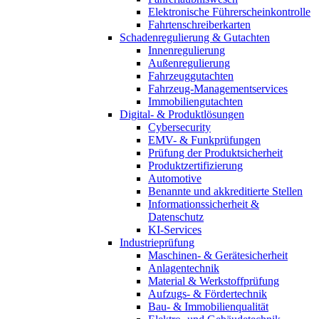
Elektronische Führerscheinkontrolle
Fahrtenschreiberkarten
Schadenregulierung & Gutachten
Innenregulierung
Außenregulierung
Fahrzeuggutachten
Fahrzeug-Managementservices
Immobiliengutachten
Digital- & Produktlösungen
Cybersecurity
EMV- & Funkprüfungen
Prüfung der Produktsicherheit
Produktzertifizierung
Automotive
Benannte und akkreditierte Stellen
Informationssicherheit &
Datenschutz
KI-Services
Industrieprüfung
Maschinen- & Gerätesicherheit
Anlagentechnik
Material & Werkstoffprüfung
Aufzugs- & Fördertechnik
Bau- & Immobilienqualität