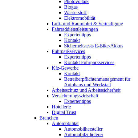
Photovoltaik
Biogas
Wasserstoff
Elektromobilität
Luft- und Raumfahrt & Verteidigung
Fahrraddienstleistungen
Expertentipps
Kontakt
Sicherheitstests E-Bike-Akkus
Fuhrparkservices
Expertentipps
Kontakt Fuhrparkservices
Kfz-Gewerbe
Kontakt
Betreiberpflichtenmanagement für
Autohaus und Werkstatt
Arbeitsschutz und Arbeitssicherheit
Versicherungswirtschaft
Expertentipps
Hotellerie
Digital Trust
Branchen
Automobilität
Automobilhersteller
Automobilzulieferer