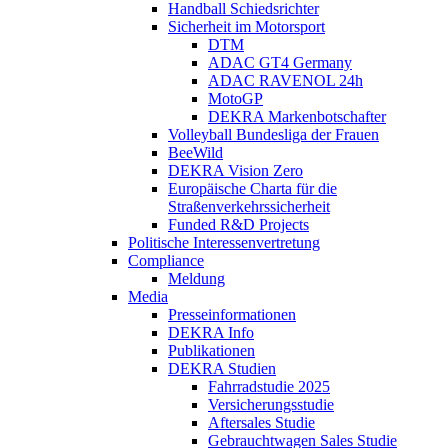
Handball Schiedsrichter
Sicherheit im Motorsport
DTM
ADAC GT4 Germany
ADAC RAVENOL 24h
MotoGP
DEKRA Markenbotschafter
Volleyball Bundesliga der Frauen
BeeWild
DEKRA Vision Zero
Europäische Charta für die
Straßenverkehrssicherheit
Funded R&D Projects
Politische Interessenvertretung
Compliance
Meldung
Media
Presseinformationen
DEKRA Info
Publikationen
DEKRA Studien
Fahrradstudie 2025
Versicherungsstudie
Aftersales Studie
Gebrauchtwagen Sales Studie