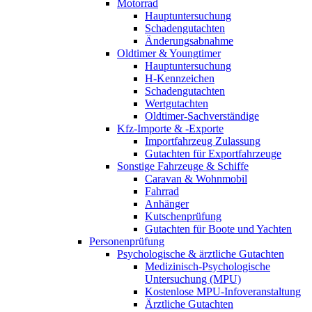
Motorrad
Hauptuntersuchung
Schadengutachten
Änderungsabnahme
Oldtimer & Youngtimer
Hauptuntersuchung
H-Kennzeichen
Schadengutachten
Wertgutachten
Oldtimer-Sachverständige
Kfz-Importe & -Exporte
Importfahrzeug Zulassung
Gutachten für Exportfahrzeuge
Sonstige Fahrzeuge & Schiffe
Caravan & Wohnmobil
Fahrrad
Anhänger
Kutschenprüfung
Gutachten für Boote und Yachten
Personenprüfung
Psychologische & ärztliche Gutachten
Medizinisch-Psychologische
Untersuchung (MPU)
Kostenlose MPU-Infoveranstaltung
Ärztliche Gutachten