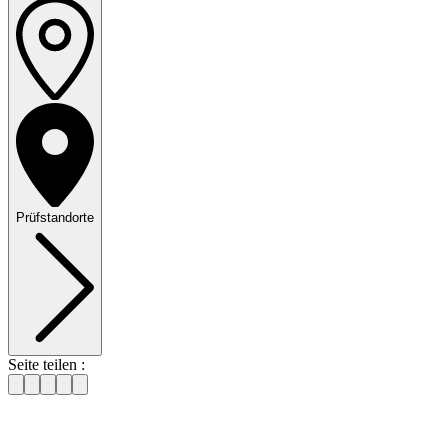
durch zusätzliche
Sicherungsmittel,
wie beispielsweise eine
hellrote Fahne
, gekennzeichnet sein
Prüfstandorte
Seite teilen :