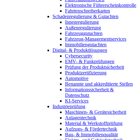
Elektronische Führerscheinkontrolle
Fahrtenschreiberkarten
Schadenregulierung & Gutachten
Innenregulierung
Außenregulierung
Fahrzeuggutachten
Fahrzeug-Managementservices
Immobiliengutachten
Digital- & Produktlösungen
Cybersecurity
EMV- & Funkprüfungen
Prüfung der Produktsicherheit
Produktzertifizierung
Automotive
Benannte und akkreditierte Stellen
Informationssicherheit &
Datenschutz
KI-Services
Industrieprüfung
Maschinen- & Gerätesicherheit
Anlagentechnik
Material & Werkstoffprüfung
Aufzugs- & Fördertechnik
Bau- & Immobilienqualität