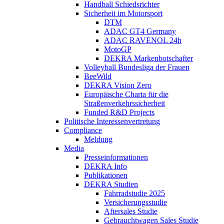
Handball Schiedsrichter
Sicherheit im Motorsport
DTM
ADAC GT4 Germany
ADAC RAVENOL 24h
MotoGP
DEKRA Markenbotschafter
Volleyball Bundesliga der Frauen
BeeWild
DEKRA Vision Zero
Europäische Charta für die
Straßenverkehrssicherheit
Funded R&D Projects
Politische Interessenvertretung
Compliance
Meldung
Media
Presseinformationen
DEKRA Info
Publikationen
DEKRA Studien
Fahrradstudie 2025
Versicherungsstudie
Aftersales Studie
Gebrauchtwagen Sales Studie