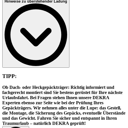
Hinweise zu überstehender Ladung
Mit einem Gepäckträger kein Problem. Achten Sie darauf, alle
beweglichen Teile zu fixieren. Aber nicht vergessen: Vor der großen
Fahrradtour am Zielort die Sicherungen wieder entfernen!
Grundsätzlich gilt: Versuchen Sie, jeden Überstand über den Umriss
Ihres Fahrzeugs zu vermeiden. Falls Sie keine andere Möglichkeit
TIPP:
sehen, sollten Sie sich vor der Fahrt unbedingt über die geltenden
Vorschriften informieren. Diese finden Sie unter
§ 22 der
Ob Dach- oder Heckgepäckträger: Richtig informiert und
Straßenverkehrsordnung
(StVO).
fachgerecht montiert sind Sie bestens gerüstet für Ihre nächste
Die wichtigsten Informationen:
Urlaubsfahrt. Bei Fragen stehen Ihnen unsere DEKRA
Experten ebenso zur Seite wie bei der Prüfung Ihres
Fahrzeug und Ladung dürfen zusammen nicht breiter als
2,55
Gepäckträgers. Wir nehmen alles unter die Lupe: das Gestell,
m
und nicht höher als
4 m
sein
die Montage, die Sicherung des Gepäcks, eventuelle Überstände
Schmale und schlecht sichtbare Gegenstände dürfen
und das Gewicht. Fahren Sie sicher und entspannt in Ihren
grundsätzlich nicht überstehen
Traumurlaub – natürlich DEKRA geprüft!
Nach hinten muss ein Ladungsüberstand über einen Meter