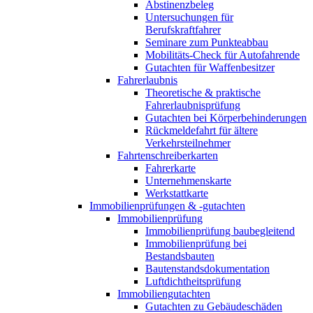
Abstinenzbeleg
Untersuchungen für
Berufskraftfahrer
Seminare zum Punkteabbau
Mobilitäts-Check für Autofahrende
Gutachten für Waffenbesitzer
Fahrerlaubnis
Theoretische & praktische
Fahrerlaubnisprüfung
Gutachten bei Körperbehinderungen
Rückmeldefahrt für ältere
Verkehrsteilnehmer
Fahrtenschreiberkarten
Fahrerkarte
Unternehmenskarte
Werkstattkarte
Immobilienprüfungen & -gutachten
Immobilienprüfung
Immobilienprüfung baubegleitend
Immobilienprüfung bei
Bestandsbauten
Bautenstandsdokumentation
Luftdichtheitsprüfung
Immobiliengutachten
Gutachten zu Gebäudeschäden