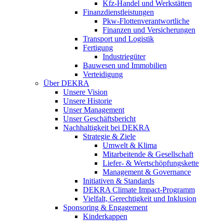
Kfz-Handel und Werkstätten
Finanzdienstleistungen
Pkw‑Flottenverantwortliche
Finanzen und Versicherungen
Transport und Logistik
Fertigung
Industriegüter
Bauwesen und Immobilien
Verteidigung
Über DEKRA
Unsere Vision
Unsere Historie
Unser Management
Unser Geschäftsbericht
Nachhaltigkeit bei DEKRA
Strategie & Ziele
Umwelt & Klima
Mitarbeitende & Gesellschaft
Liefer- & Wertschöpfungskette
Management & Governance
Initiativen & Standards
DEKRA Climate Impact-Programm
Vielfalt, Gerechtigkeit und Inklusion​
Sponsoring & Engagement
Kinderkappen