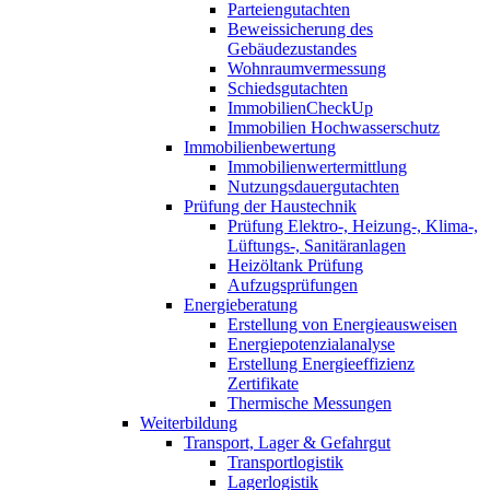
Parteiengutachten
Beweissicherung des
Gebäudezustandes
Wohnraumvermessung
Schiedsgutachten
ImmobilienCheckUp
Immobilien Hochwasserschutz
Immobilienbewertung
Immobilienwertermittlung
Nutzungsdauergutachten
Prüfung der Haustechnik
Prüfung Elektro-, Heizung-, Klima-,
Lüftungs-, Sanitäranlagen
Heizöltank Prüfung
Aufzugsprüfungen
Energieberatung
Erstellung von Energieausweisen
Energiepotenzialanalyse
Erstellung Energieeffizienz
Zertifikate
Thermische Messungen
Weiterbildung
Transport, Lager & Gefahrgut
Transportlogistik
Lagerlogistik