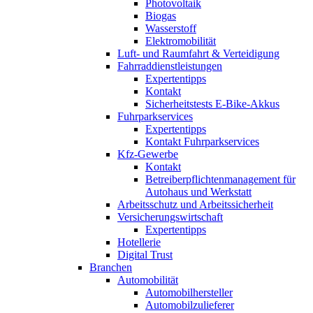
Photovoltaik
Biogas
Wasserstoff
Elektromobilität
Luft- und Raumfahrt & Verteidigung
Fahrraddienstleistungen
Expertentipps
Kontakt
Sicherheitstests E-Bike-Akkus
Fuhrparkservices
Expertentipps
Kontakt Fuhrparkservices
Kfz-Gewerbe
Kontakt
Betreiberpflichtenmanagement für
Autohaus und Werkstatt
Arbeitsschutz und Arbeitssicherheit
Versicherungswirtschaft
Expertentipps
Hotellerie
Digital Trust
Branchen
Automobilität
Automobilhersteller
Automobilzulieferer