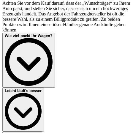
Achten Sie vor dem Kauf darauf, dass der „Wunschträger“ zu Ihrem
Auto passt, und stellen Sie sicher, dass es sich um ein hochwertiges
Erzeugnis handelt. Das Angebot der Fahrzeughersteller ist oft die
bessere Wahl, als zu einem Billigprodukt zu greifen. Zu beiden
Punkten wird Ihnen ein seriöser Händler genaue Auskünfte geben
können
Wie viel packt Ihr Wagen?
Anders als Gepäck im Inneren des Wagens belasten Gepäckträger
Leicht läuft's besser
einzelne Fahrzeugpartien. Sie müssen also nicht nur wissen, wie viel
Gewicht Ihr Gepäckträger verträgt, sondern auch Ihr Wagen. Finden
sich diesbezüglich keine Angaben in der Betriebsanleitung Ihres
Fahrzeugs, fragen Sie sicherheitshalber direkt beim
Fahrzeughersteller nach. Zählen Sie das Eigengewicht des
Gepäckträgers (ggf. einschließlich der Dachbox) und das
Gepäckgewicht zusammen und vergleichen Sie es mit den Angaben
zur zulässigen Dachlast bzw. zur zulässigen Stützlast des Fahrzeugs
Möchten Sie Ihr Reisegepäck auf dem Dach verstauen, müssen Sie