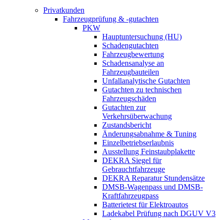
Privatkunden
Fahrzeugprüfung & -gutachten
PKW
Hauptuntersuchung (HU)
Schadengutachten
Fahrzeugbewertung
Schadensanalyse an
Fahrzeugbauteilen
Unfallanalytische Gutachten
Gutachten zu technischen
Fahrzeugschäden
Gutachten zur
Verkehrsüberwachung
Zustandsbericht
Änderungsabnahme & Tuning
Einzelbetriebserlaubnis
Ausstellung Feinstaubplakette
DEKRA Siegel für
Gebrauchtfahrzeuge
DEKRA Reparatur Stundensätze
DMSB-Wagenpass und DMSB-
Kraftfahrzeugpass
Batterietest für Elektroautos
Ladekabel Prüfung nach DGUV V3