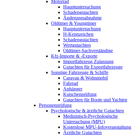
Motorrad
Hauptuntersuchung
Schadengutachten
Änderungsabnahme
Oldtimer & Youngtimer
Hauptuntersuchung
H-Kennzeichen
Schadengutachten
Wertgutachten
Oldtimer-Sachverständige
Kfz-Importe & -Exporte
Importfahrzeug Zulassung
Gutachten für Exportfahrzeuge
Sonstige Fahrzeuge & Schiffe
Caravan & Wohnmobil
Fahrrad
Anhänger
Kutschenprüfung
Gutachten für Boote und Yachten
Personenprüfung
Psychologische & ärztliche Gutachten
Medizinisch-Psychologische
Untersuchung (MPU)
Kostenlose MPU-Infoveranstaltung
Ärztliche Gutachten