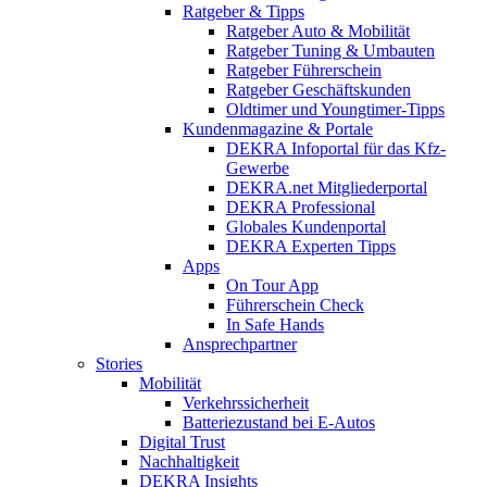
Ratgeber & Tipps
Ratgeber Auto & Mobilität
Ratgeber Tuning & Umbauten
Ratgeber Führerschein
Ratgeber Geschäftskunden
Oldtimer und Youngtimer-Tipps
Kundenmagazine & Portale
DEKRA Infoportal für das Kfz-
Gewerbe
DEKRA.net Mitgliederportal
DEKRA Professional
Globales Kundenportal
DEKRA Experten Tipps
Apps
On Tour App
Führerschein Check
In Safe Hands
Ansprechpartner
Stories
Mobilität
Verkehrssicherheit
Batteriezustand bei E-Autos
Digital Trust
Nachhaltigkeit
DEKRA Insights