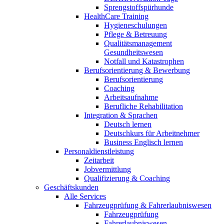
Sprengstoffspürhunde
HealthCare Training
Hygieneschulungen
Pflege & Betreuung
Qualitätsmanagement
Gesundheitswesen
Notfall und Katastrophen
Berufsorientierung & Bewerbung
Berufsorientierung
Coaching
Arbeitsaufnahme
Berufliche Rehabilitation
Integration & Sprachen
Deutsch lernen
Deutschkurs für Arbeitnehmer
Business Englisch lernen
Personaldienstleistung
Zeitarbeit
Jobvermittlung
Qualifizierung & Coaching
Geschäftskunden
Alle Services
Fahrzeugprüfung & Fahrerlaubniswesen
Fahrzeugprüfung
Fahrerlaubniswesen