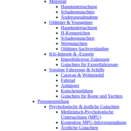
Motorrad
Hauptuntersuchung
Schadengutachten
Änderungsabnahme
Oldtimer & Youngtimer
Hauptuntersuchung
H-Kennzeichen
Schadengutachten
Wertgutachten
Oldtimer-Sachverständige
Kfz-Importe & -Exporte
Importfahrzeug Zulassung
Gutachten für Exportfahrzeuge
Sonstige Fahrzeuge & Schiffe
Caravan & Wohnmobil
Fahrrad
Anhänger
Kutschenprüfung
Gutachten für Boote und Yachten
Personenprüfung
Psychologische & ärztliche Gutachten
Medizinisch-Psychologische
Untersuchung (MPU)
Kostenlose MPU-Infoveranstaltung
Ärztliche Gutachten