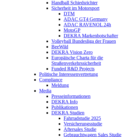
Handball Schiedsrichter
Sicherheit im Motorsport
DTM
ADAC GT4 Germany
ADAC RAVENOL 24h
MotoGP
DEKRA Markenbotschafter
Volleyball Bundesliga der Frauen
BeeWild
DEKRA Vision Zero
Europäische Charta für die
Straßenverkehrssicherheit
Funded R&D Projects
Politische Interessenvertretung
Compliance
Meldung
Media
Presseinformationen
DEKRA Info
Publikationen
DEKRA Studien
Fahrradstudie 2025
Versicherungsstudie
Aftersales Studie
Gebrauchtwagen Sales Studie