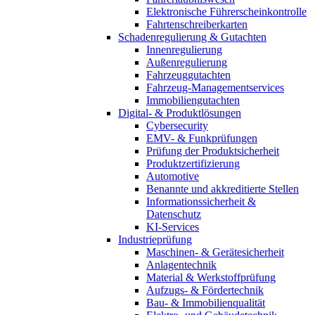
Elektronische Führerscheinkontrolle
Fahrtenschreiberkarten
Schadenregulierung & Gutachten
Innenregulierung
Außenregulierung
Fahrzeuggutachten
Fahrzeug-Managementservices
Immobiliengutachten
Digital- & Produktlösungen
Cybersecurity
EMV- & Funkprüfungen
Prüfung der Produktsicherheit
Produktzertifizierung
Automotive
Benannte und akkreditierte Stellen
Informationssicherheit &
Datenschutz
KI-Services
Industrieprüfung
Maschinen- & Gerätesicherheit
Anlagentechnik
Material & Werkstoffprüfung
Aufzugs- & Fördertechnik
Bau- & Immobilienqualität