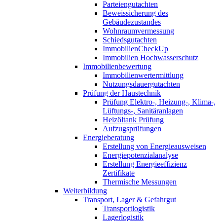
Parteiengutachten
Beweissicherung des
Gebäudezustandes
Wohnraumvermessung
Schiedsgutachten
ImmobilienCheckUp
Immobilien Hochwasserschutz
Immobilienbewertung
Immobilienwertermittlung
Nutzungsdauergutachten
Prüfung der Haustechnik
Prüfung Elektro-, Heizung-, Klima-,
Lüftungs-, Sanitäranlagen
Heizöltank Prüfung
Aufzugsprüfungen
Energieberatung
Erstellung von Energieausweisen
Energiepotenzialanalyse
Erstellung Energieeffizienz
Zertifikate
Thermische Messungen
Weiterbildung
Transport, Lager & Gefahrgut
Transportlogistik
Lagerlogistik