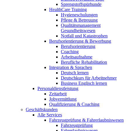
Sprengstoffspürhunde
HealthCare Training
Hygieneschulungen
Pflege & Betreuung
Qualitätsmanagement
Gesundheitswesen
Notfall und Katastrophen
Berufsorientierung & Bewerbung
Berufsorientierung
Coaching
Arbeitsaufnahme
Berufliche Rehabilitation
Integration & Sprachen
Deutsch lernen
Deutschkurs für Arbeitnehmer
Business Englisch lernen
Personaldienstleistung
Zeitarbeit
Jobvermittlung
Qualifizierung & Coaching
Geschäftskunden
Alle Services
Fahrzeugprüfung & Fahrerlaubniswesen
Fahrzeugprüfung
Fahrerlaubniswesen