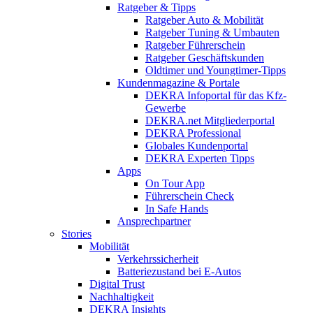
Ratgeber & Tipps
Ratgeber Auto & Mobilität
Ratgeber Tuning & Umbauten
Ratgeber Führerschein
Ratgeber Geschäftskunden
Oldtimer und Youngtimer-Tipps
Kundenmagazine & Portale
DEKRA Infoportal für das Kfz-
Gewerbe
DEKRA.net Mitgliederportal
DEKRA Professional
Globales Kundenportal
DEKRA Experten Tipps
Apps
On Tour App
Führerschein Check
In Safe Hands
Ansprechpartner
Stories
Mobilität
Verkehrssicherheit
Batteriezustand bei E-Autos
Digital Trust
Nachhaltigkeit
DEKRA Insights