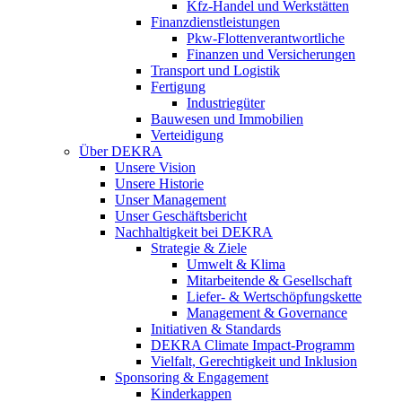
Kfz-Handel und Werkstätten
Finanzdienstleistungen
Pkw‑Flottenverantwortliche
Finanzen und Versicherungen
Transport und Logistik
Fertigung
Industriegüter
Bauwesen und Immobilien
Verteidigung
Über DEKRA
Unsere Vision
Unsere Historie
Unser Management
Unser Geschäftsbericht
Nachhaltigkeit bei DEKRA
Strategie & Ziele
Umwelt & Klima
Mitarbeitende & Gesellschaft
Liefer- & Wertschöpfungskette
Management & Governance
Initiativen & Standards
DEKRA Climate Impact-Programm
Vielfalt, Gerechtigkeit und Inklusion​
Sponsoring & Engagement
Kinderkappen