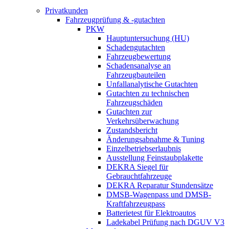
Privatkunden
Fahrzeugprüfung & -gutachten
PKW
Hauptuntersuchung (HU)
Schadengutachten
Fahrzeugbewertung
Schadensanalyse an
Fahrzeugbauteilen
Unfallanalytische Gutachten
Gutachten zu technischen
Fahrzeugschäden
Gutachten zur
Verkehrsüberwachung
Zustandsbericht
Änderungsabnahme & Tuning
Einzelbetriebserlaubnis
Ausstellung Feinstaubplakette
DEKRA Siegel für
Gebrauchtfahrzeuge
DEKRA Reparatur Stundensätze
DMSB-Wagenpass und DMSB-
Kraftfahrzeugpass
Batterietest für Elektroautos
Ladekabel Prüfung nach DGUV V3