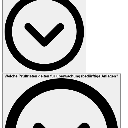
Arbeitsmittel. Im Gesetzestext heißt es: „Für Arbeitsmittel sind
insbesondere Art, Umfang und Fristen erforderlicher Prüfungen zu
ermitteln“. Das bedeutet: Jeder Arbeitgeber, der Arbeitsmittel
bereitstellt, muss die potenziellen Gefährdungen individuell ermitteln
und beurteilen und im zweiten Schritt Schutzmaßnahmen festlegen.
Hierzu gehört auch, die Mitarbeiter im sicheren Umgang mit den
Arbeitsmitteln zu unterweisen.
Zu den überwachungsbedürftigen Anlagen gehören:
Welche Prüffristen gelten für überwachungsbedürftige Anlagen?
Aufzugsanlagen
Druckanlagen (Dampfkessel und Druckbehälter)
Anlagen in explosionsgefährdeten Bereichen (z. B.
Lageranlagen, Füllstellen, Tankstellen)
Überwachungsbedürftige Anlagen müssen nach dem Stand
der Technik montiert, installiert und betrieben werden. Sie
sind regelmäßig durch eine zugelassene Überwachungsstelle
wie DEKRA oder (wo zulässig) durch eine dazu befähigte
Person zu prüfen.