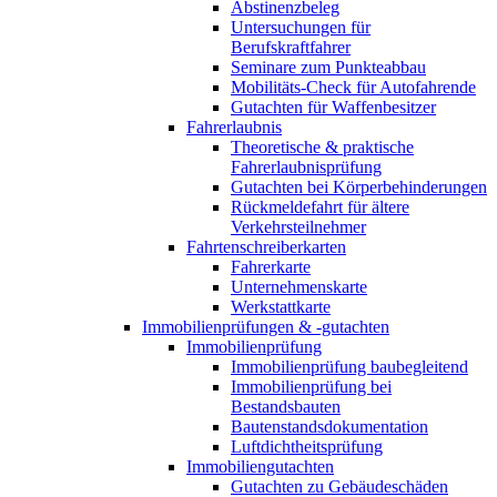
Abstinenzbeleg
Untersuchungen für
Berufskraftfahrer
Seminare zum Punkteabbau
Mobilitäts-Check für Autofahrende
Gutachten für Waffenbesitzer
Fahrerlaubnis
Theoretische & praktische
Fahrerlaubnisprüfung
Gutachten bei Körperbehinderungen
Rückmeldefahrt für ältere
Verkehrsteilnehmer
Fahrtenschreiberkarten
Fahrerkarte
Unternehmenskarte
Werkstattkarte
Immobilienprüfungen & -gutachten
Immobilienprüfung
Immobilienprüfung baubegleitend
Immobilienprüfung bei
Bestandsbauten
Bautenstandsdokumentation
Luftdichtheitsprüfung
Immobiliengutachten
Gutachten zu Gebäudeschäden