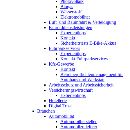
Photovoltaik
Biogas
Wasserstoff
Elektromobilität
Luft- und Raumfahrt & Verteidigung
Fahrraddienstleistungen
Expertentipps
Kontakt
Sicherheitstests E-Bike-Akkus
Fuhrparkservices
Expertentipps
Kontakt Fuhrparkservices
Kfz-Gewerbe
Kontakt
Betreiberpflichtenmanagement für
Autohaus und Werkstatt
Arbeitsschutz und Arbeitssicherheit
Versicherungswirtschaft
Expertentipps
Hotellerie
Digital Trust
Branchen
Automobilität
Automobilhersteller
Automobilzulieferer