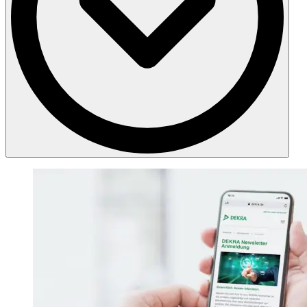
Je nach Art der Anlage und Prüfung gibt die BetrSichV
unterschiedliche, gestaffelte Fristen vor. Dabei handelt es sich um
Höchstfristen, die nicht überschritten werden dürfen. Im konkreten
Einzelfall können kürzere Prüffristen geboten sein.