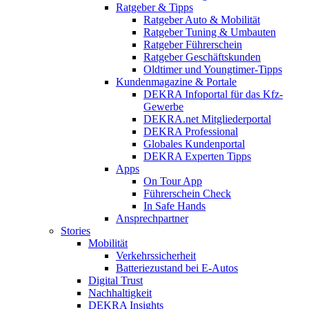
Ratgeber & Tipps
Ratgeber Auto & Mobilität
Ratgeber Tuning & Umbauten
Ratgeber Führerschein
Ratgeber Geschäftskunden
Oldtimer und Youngtimer-Tipps
Kundenmagazine & Portale
DEKRA Infoportal für das Kfz-
Gewerbe
DEKRA.net Mitgliederportal
DEKRA Professional
Globales Kundenportal
DEKRA Experten Tipps
Apps
On Tour App
Führerschein Check
In Safe Hands
Ansprechpartner
Stories
Mobilität
Verkehrssicherheit
Batteriezustand bei E-Autos
Digital Trust
Nachhaltigkeit
DEKRA Insights