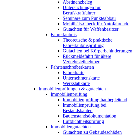
Abstinenzbeleg
Untersuchungen für
Berufskraftfahrer
Seminare zum Punkteabbau
Mobilitäts-Check für Autofahrende
Gutachten für Waffenbesitzer
Fahrerlaubnis
Theoretische & praktische
Fahrerlaubnisprüfung
Gutachten bei Körperbehinderungen
Rückmeldefahrt für ältere
Verkehrsteilnehmer
Fahrtenschreiberkarten
Fahrerkarte
Unternehmenskarte
Werkstattkarte
Immobilienprüfungen & -gutachten
Immobilienprüfung
Immobilienprüfung baubegleitend
Immobilienprüfung bei
Bestandsbauten
Bautenstandsdokumentation
Luftdichtheitsprüfung
Immobiliengutachten
Gutachten zu Gebäudeschäden