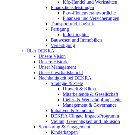
Kfz-Handel und Werkstätten
Finanzdienstleistungen
Pkw‑Flottenverantwortliche
Finanzen und Versicherungen
Transport und Logistik
Fertigung
Industriegüter
Bauwesen und Immobilien
Verteidigung
Über DEKRA
Unsere Vision
Unsere Historie
Unser Management
Unser Geschäftsbericht
Nachhaltigkeit bei DEKRA
Strategie & Ziele
Umwelt & Klima
Mitarbeitende & Gesellschaft
Liefer- & Wertschöpfungskette
Management & Governance
Initiativen & Standards
DEKRA Climate Impact-Programm
Vielfalt, Gerechtigkeit und Inklusion​
Sponsoring & Engagement
Kinderkappen