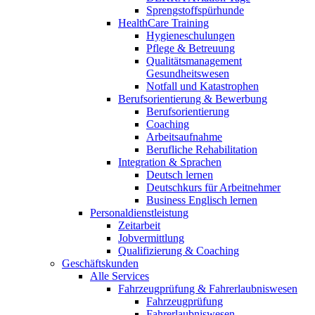
Sprengstoffspürhunde
HealthCare Training
Hygieneschulungen
Pflege & Betreuung
Qualitätsmanagement
Gesundheitswesen
Notfall und Katastrophen
Berufsorientierung & Bewerbung
Berufsorientierung
Coaching
Arbeitsaufnahme
Berufliche Rehabilitation
Integration & Sprachen
Deutsch lernen
Deutschkurs für Arbeitnehmer
Business Englisch lernen
Personaldienstleistung
Zeitarbeit
Jobvermittlung
Qualifizierung & Coaching
Geschäftskunden
Alle Services
Fahrzeugprüfung & Fahrerlaubniswesen
Fahrzeugprüfung
Fahrerlaubniswesen