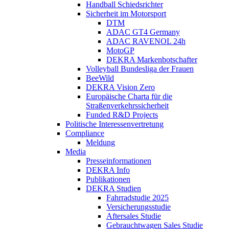
Handball Schiedsrichter
Sicherheit im Motorsport
DTM
ADAC GT4 Germany
ADAC RAVENOL 24h
MotoGP
DEKRA Markenbotschafter
Volleyball Bundesliga der Frauen
BeeWild
DEKRA Vision Zero
Europäische Charta für die
Straßenverkehrssicherheit
Funded R&D Projects
Politische Interessenvertretung
Compliance
Meldung
Media
Presseinformationen
DEKRA Info
Publikationen
DEKRA Studien
Fahrradstudie 2025
Versicherungsstudie
Aftersales Studie
Gebrauchtwagen Sales Studie