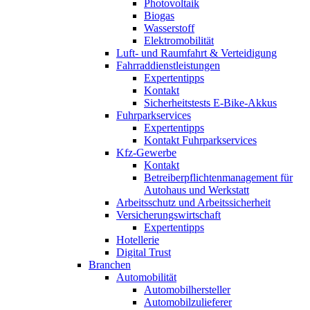
Photovoltaik
Biogas
Wasserstoff
Elektromobilität
Luft- und Raumfahrt & Verteidigung
Fahrraddienstleistungen
Expertentipps
Kontakt
Sicherheitstests E-Bike-Akkus
Fuhrparkservices
Expertentipps
Kontakt Fuhrparkservices
Kfz-Gewerbe
Kontakt
Betreiberpflichtenmanagement für
Autohaus und Werkstatt
Arbeitsschutz und Arbeitssicherheit
Versicherungswirtschaft
Expertentipps
Hotellerie
Digital Trust
Branchen
Automobilität
Automobilhersteller
Automobilzulieferer