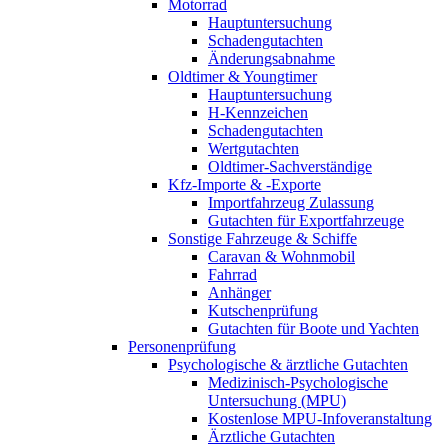
Motorrad
Hauptuntersuchung
Schadengutachten
Änderungsabnahme
Oldtimer & Youngtimer
Hauptuntersuchung
H-Kennzeichen
Schadengutachten
Wertgutachten
Oldtimer-Sachverständige
Kfz-Importe & -Exporte
Importfahrzeug Zulassung
Gutachten für Exportfahrzeuge
Sonstige Fahrzeuge & Schiffe
Caravan & Wohnmobil
Fahrrad
Anhänger
Kutschenprüfung
Gutachten für Boote und Yachten
Personenprüfung
Psychologische & ärztliche Gutachten
Medizinisch-Psychologische
Untersuchung (MPU)
Kostenlose MPU-Infoveranstaltung
Ärztliche Gutachten