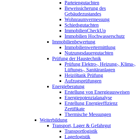
Parteiengutachten
Beweissicherung des
Gebäudezustandes
Wohnraumvermessung
Schiedsgutachten
ImmobilienCheckUp
Immobilien Hochwasserschutz
Immobilienbewertung
Immobilienwertermittlung
Nutzungsdauergutachten
Prüfung der Haustechnik
Prüfung Elektro-, Heizung-, Klima-,
Lüftungs-, Sanitäranlagen
Heizöltank Prüfung
Aufzugsprüfungen
Energieberatung
Erstellung von Energieausweisen
Energiepotenzialanalyse
Erstellung Energieeffizienz
Zertifikate
Thermische Messungen
Weiterbildung
Transport, Lager & Gefahrgut
Transportlogistik
Lagerlogistik