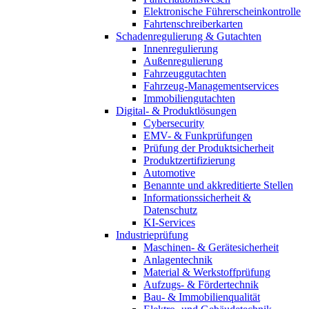
Elektronische Führerscheinkontrolle
Fahrtenschreiberkarten
Schadenregulierung & Gutachten
Innenregulierung
Außenregulierung
Fahrzeuggutachten
Fahrzeug-Managementservices
Immobiliengutachten
Digital- & Produktlösungen
Cybersecurity
EMV- & Funkprüfungen
Prüfung der Produktsicherheit
Produktzertifizierung
Automotive
Benannte und akkreditierte Stellen
Informationssicherheit &
Datenschutz
KI-Services
Industrieprüfung
Maschinen- & Gerätesicherheit
Anlagentechnik
Material & Werkstoffprüfung
Aufzugs- & Fördertechnik
Bau- & Immobilienqualität