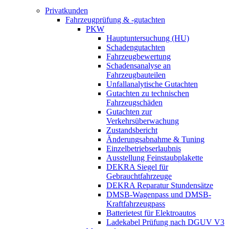
Privatkunden
Fahrzeugprüfung & -gutachten
PKW
Hauptuntersuchung (HU)
Schadengutachten
Fahrzeugbewertung
Schadensanalyse an
Fahrzeugbauteilen
Unfallanalytische Gutachten
Gutachten zu technischen
Fahrzeugschäden
Gutachten zur
Verkehrsüberwachung
Zustandsbericht
Änderungsabnahme & Tuning
Einzelbetriebserlaubnis
Ausstellung Feinstaubplakette
DEKRA Siegel für
Gebrauchtfahrzeuge
DEKRA Reparatur Stundensätze
DMSB-Wagenpass und DMSB-
Kraftfahrzeugpass
Batterietest für Elektroautos
Ladekabel Prüfung nach DGUV V3