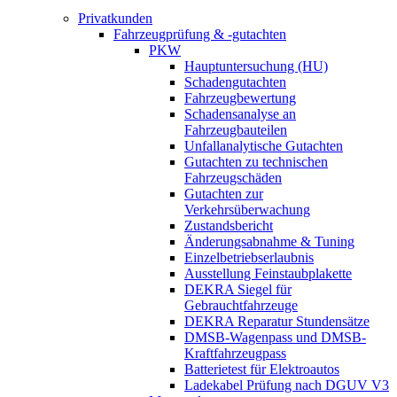
Privatkunden
Fahrzeugprüfung & -gutachten
PKW
Hauptuntersuchung (HU)
Schadengutachten
Fahrzeugbewertung
Schadensanalyse an
Fahrzeugbauteilen
Unfallanalytische Gutachten
Gutachten zu technischen
Fahrzeugschäden
Gutachten zur
Verkehrsüberwachung
Zustandsbericht
Änderungsabnahme & Tuning
Einzelbetriebserlaubnis
Ausstellung Feinstaubplakette
DEKRA Siegel für
Gebrauchtfahrzeuge
DEKRA Reparatur Stundensätze
DMSB-Wagenpass und DMSB-
Kraftfahrzeugpass
Batterietest für Elektroautos
Ladekabel Prüfung nach DGUV V3