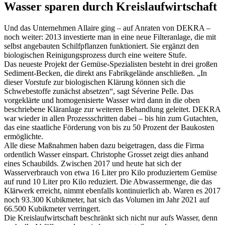
Wasser sparen durch Kreislaufwirtschaft
Und das Unternehmen Allaire ging – auf Anraten von DEKRA –
noch weiter: 2013 investierte man in eine neue Filteranlage, die mit
selbst angebauten Schilfpflanzen funktioniert. Sie ergänzt den
biologischen Reinigungsprozess durch eine weitere Stufe.
Das neueste Projekt der Gemüse-Spezialisten besteht in drei großen
Sediment-Becken, die direkt ans Fabrikgelände anschließen. „In
dieser Vorstufe zur biologischen Klärung können sich die
Schwebestoffe zunächst absetzen“, sagt Séverine Pelle. Das
vorgeklärte und homogenisierte Wasser wird dann in die oben
beschriebene Kläranlage zur weiteren Behandlung geleitet. DEKRA
war wieder in allen Prozessschritten dabei – bis hin zum Gutachten,
das eine staatliche Förderung von bis zu 50 Prozent der Baukosten
ermöglichte.
Alle diese Maßnahmen haben dazu beigetragen, dass die Firma
ordentlich Wasser einspart. Christophe Grosset zeigt dies anhand
eines Schaubilds. Zwischen 2017 und heute hat sich der
Wasserverbrauch von etwa 16 Liter pro Kilo produziertem Gemüse
auf rund 10 Liter pro Kilo reduziert. Die Abwassermenge, die das
Klärwerk erreicht, nimmt ebenfalls kontinuierlich ab. Waren es 2017
noch 93.300 Kubikmeter, hat sich das Volumen im Jahr 2021 auf
66.500 Kubikmeter verringert.
Die Kreislaufwirtschaft beschränkt sich nicht nur aufs Wasser, denn