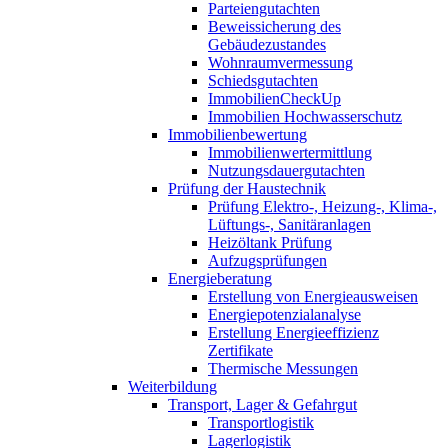
Parteiengutachten
Beweissicherung des
Gebäudezustandes
Wohnraumvermessung
Schiedsgutachten
ImmobilienCheckUp
Immobilien Hochwasserschutz
Immobilienbewertung
Immobilienwertermittlung
Nutzungsdauergutachten
Prüfung der Haustechnik
Prüfung Elektro-, Heizung-, Klima-,
Lüftungs-, Sanitäranlagen
Heizöltank Prüfung
Aufzugsprüfungen
Energieberatung
Erstellung von Energieausweisen
Energiepotenzialanalyse
Erstellung Energieeffizienz
Zertifikate
Thermische Messungen
Weiterbildung
Transport, Lager & Gefahrgut
Transportlogistik
Lagerlogistik