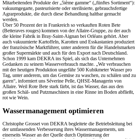
Mitarbeitenden Produkte der „5ième gamme“ („fünftes Sortiment“):
vakuumgegarte, pasteurisierte oder sterilisierte, gebrauchsfertige
Agrarprodukte, die durch diese Behandlung haltbar gemacht
werden.
Über 50 Prozent der in Frankreich so verkauften Roten Bete
(Betteraves rouges) kommen von der Allaire-Gruppe, zu der auch
die kleine Fabrik in Bray-Saint-Aignan bei Orléans gehört. Aber
auch vakuumierte Kartoffeln, Karotten und Esskastanien produziert
der französische Marktführer, unter anderem für die Handelsmarken
großer Supermärkte und auch für den Export nach Deutschland.
Schon 1999 kam DEKRA ins Spiel, als sich das Unternehmen
Gedanken zu seinem Wasserverbrauch machte. „Wir verbrauchen
mit der heutigen Produktion ungefähr 500 Kubikmeter Wasser pro
Tag, unter anderem, um das Gemüse zu waschen, zu schälen und zu
garen“, informiert uns Séverine Pelle, QHSE-Managerin von
Allaire. Weil Rote Bete stark färbt, ist das Wasser, das aus den
großen Schäl- und Putzmaschinen in eine Rinne im Boden abfließt,
rot wie Wein.
Wassermanagement optimieren
Christophe Grosset von DEKRA begleitete die Betriebsleitung bei
der umfassenden Verbesserung ihres Wassermanagements, um
einerseits Wasser an der Quelle durch Optimierung der