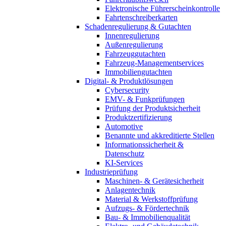
Elektronische Führerscheinkontrolle
Fahrtenschreiberkarten
Schadenregulierung & Gutachten
Innenregulierung
Außenregulierung
Fahrzeuggutachten
Fahrzeug-Managementservices
Immobiliengutachten
Digital- & Produktlösungen
Cybersecurity
EMV- & Funkprüfungen
Prüfung der Produktsicherheit
Produktzertifizierung
Automotive
Benannte und akkreditierte Stellen
Informationssicherheit &
Datenschutz
KI-Services
Industrieprüfung
Maschinen- & Gerätesicherheit
Anlagentechnik
Material & Werkstoffprüfung
Aufzugs- & Fördertechnik
Bau- & Immobilienqualität