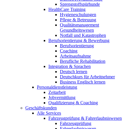
Sprengstoffspürhunde
HealthCare Training
Hygieneschulungen
Pflege & Betreuung
Qualitätsmanagement
Gesundheitswesen
Notfall und Katastrophen
Berufsorientierung & Bewerbung
Berufsorientierung
Coaching
Arbeitsaufnahme
Berufliche Rehabilitation
Integration & Sprachen
Deutsch lernen
Deutschkurs für Arbeitnehmer
Business Englisch lernen
Personaldienstleistung
Zeitarbeit
Jobvermittlung
Qualifizierung & Coaching
Geschäftskunden
Alle Services
Fahrzeugprüfung & Fahrerlaubniswesen
Fahrzeugprüfung
Fahrerlaubniswesen