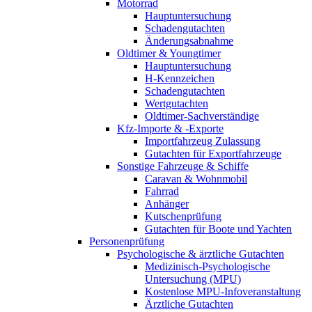
Motorrad
Hauptuntersuchung
Schadengutachten
Änderungsabnahme
Oldtimer & Youngtimer
Hauptuntersuchung
H-Kennzeichen
Schadengutachten
Wertgutachten
Oldtimer-Sachverständige
Kfz-Importe & -Exporte
Importfahrzeug Zulassung
Gutachten für Exportfahrzeuge
Sonstige Fahrzeuge & Schiffe
Caravan & Wohnmobil
Fahrrad
Anhänger
Kutschenprüfung
Gutachten für Boote und Yachten
Personenprüfung
Psychologische & ärztliche Gutachten
Medizinisch-Psychologische
Untersuchung (MPU)
Kostenlose MPU-Infoveranstaltung
Ärztliche Gutachten