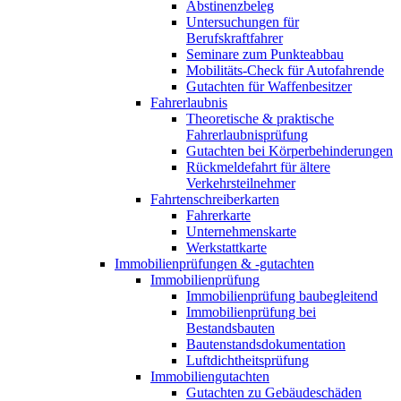
Abstinenzbeleg
Untersuchungen für
Berufskraftfahrer
Seminare zum Punkteabbau
Mobilitäts-Check für Autofahrende
Gutachten für Waffenbesitzer
Fahrerlaubnis
Theoretische & praktische
Fahrerlaubnisprüfung
Gutachten bei Körperbehinderungen
Rückmeldefahrt für ältere
Verkehrsteilnehmer
Fahrtenschreiberkarten
Fahrerkarte
Unternehmenskarte
Werkstattkarte
Immobilienprüfungen & -gutachten
Immobilienprüfung
Immobilienprüfung baubegleitend
Immobilienprüfung bei
Bestandsbauten
Bautenstandsdokumentation
Luftdichtheitsprüfung
Immobiliengutachten
Gutachten zu Gebäudeschäden