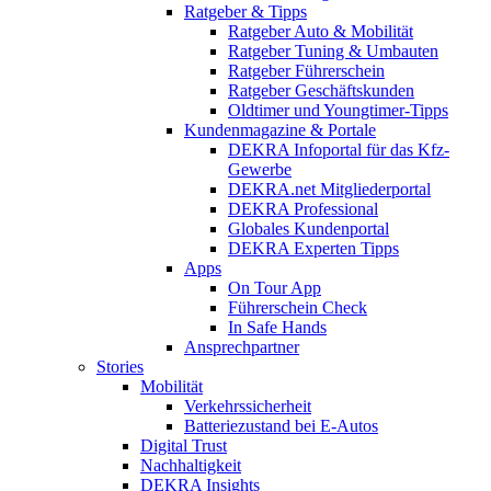
Ratgeber & Tipps
Ratgeber Auto & Mobilität
Ratgeber Tuning & Umbauten
Ratgeber Führerschein
Ratgeber Geschäftskunden
Oldtimer und Youngtimer-Tipps
Kundenmagazine & Portale
DEKRA Infoportal für das Kfz-
Gewerbe
DEKRA.net Mitgliederportal
DEKRA Professional
Globales Kundenportal
DEKRA Experten Tipps
Apps
On Tour App
Führerschein Check
In Safe Hands
Ansprechpartner
Stories
Mobilität
Verkehrssicherheit
Batteriezustand bei E-Autos
Digital Trust
Nachhaltigkeit
DEKRA Insights