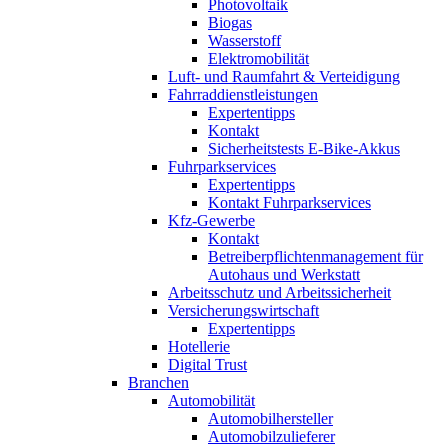
Photovoltaik
Biogas
Wasserstoff
Elektromobilität
Luft- und Raumfahrt & Verteidigung
Fahrraddienstleistungen
Expertentipps
Kontakt
Sicherheitstests E-Bike-Akkus
Fuhrparkservices
Expertentipps
Kontakt Fuhrparkservices
Kfz-Gewerbe
Kontakt
Betreiberpflichtenmanagement für
Autohaus und Werkstatt
Arbeitsschutz und Arbeitssicherheit
Versicherungswirtschaft
Expertentipps
Hotellerie
Digital Trust
Branchen
Automobilität
Automobilhersteller
Automobilzulieferer