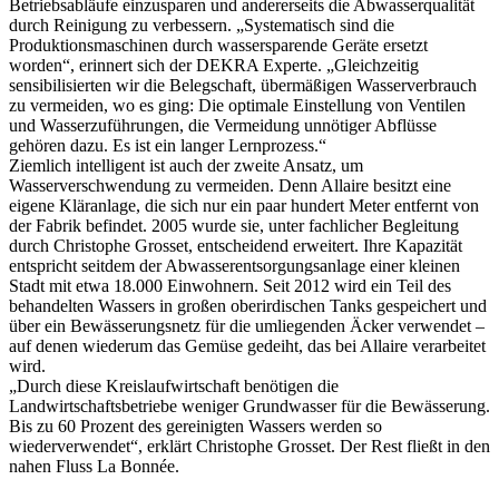
Betriebsabläufe einzusparen und andererseits die Abwasserqualität
durch Reinigung zu verbessern. „Systematisch sind die
Produktionsmaschinen durch wassersparende Geräte ersetzt
worden“, erinnert sich der DEKRA Experte. „Gleichzeitig
sensibilisierten wir die Belegschaft, übermäßigen Wasserverbrauch
zu vermeiden, wo es ging: Die optimale Einstellung von Ventilen
und Wasserzuführungen, die Vermeidung unnötiger Abflüsse
gehören dazu. Es ist ein langer Lernprozess.“
Ziemlich intelligent ist auch der zweite Ansatz, um
Wasserverschwendung zu vermeiden. Denn Allaire besitzt eine
eigene Kläranlage, die sich nur ein paar hundert Meter entfernt von
der Fabrik befindet. 2005 wurde sie, unter fachlicher Begleitung
durch Christophe Grosset, entscheidend erweitert. Ihre Kapazität
entspricht seitdem der Abwasserentsorgungsanlage einer kleinen
Stadt mit etwa 18.000 Einwohnern. Seit 2012 wird ein Teil des
behandelten Wassers in großen oberirdischen Tanks gespeichert und
über ein Bewässerungsnetz für die umliegenden Äcker verwendet –
auf denen wiederum das Gemüse gedeiht, das bei Allaire verarbeitet
wird.
„Durch diese Kreislaufwirtschaft benötigen die
Landwirtschaftsbetriebe weniger Grundwasser für die Bewässerung.
Bis zu 60 Prozent des gereinigten Wassers werden so
wiederverwendet“, erklärt Christophe Grosset. Der Rest fließt in den
nahen Fluss La Bonnée.