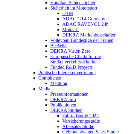
Handball Schiedsrichter
Sicherheit im Motorsport
DTM
ADAC GT4 Germany
ADAC RAVENOL 24h
MotoGP
DEKRA Markenbotschafter
Volleyball Bundesliga der Frauen
BeeWild
DEKRA Vision Zero
Europäische Charta für die
Straßenverkehrssicherheit
Funded R&D Projects
Politische Interessenvertretung
Compliance
Meldung
Media
Presseinformationen
DEKRA Info
Publikationen
DEKRA Studien
Fahrradstudie 2025
Versicherungsstudie
Aftersales Studie
Gebrauchtwagen Sales Studie