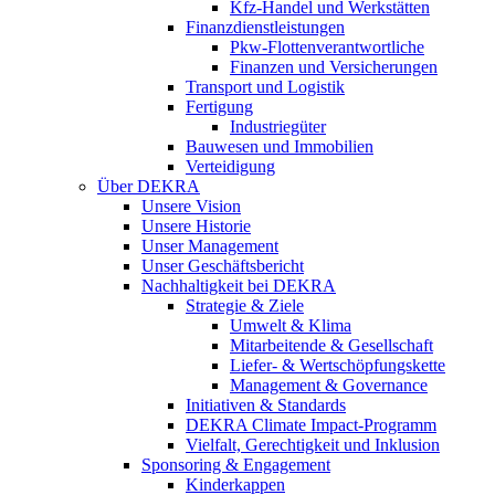
Kfz-Handel und Werkstätten
Finanzdienstleistungen
Pkw‑Flottenverantwortliche
Finanzen und Versicherungen
Transport und Logistik
Fertigung
Industriegüter
Bauwesen und Immobilien
Verteidigung
Über DEKRA
Unsere Vision
Unsere Historie
Unser Management
Unser Geschäftsbericht
Nachhaltigkeit bei DEKRA
Strategie & Ziele
Umwelt & Klima
Mitarbeitende & Gesellschaft
Liefer- & Wertschöpfungskette
Management & Governance
Initiativen & Standards
DEKRA Climate Impact-Programm
Vielfalt, Gerechtigkeit und Inklusion​
Sponsoring & Engagement
Kinderkappen