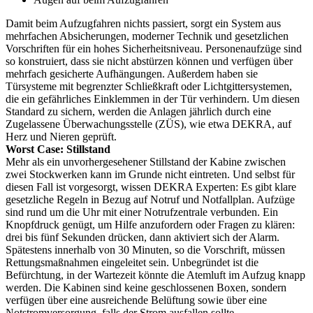
Damit beim Aufzugfahren nichts passiert, sorgt ein System aus
mehrfachen Absicherungen, moderner Technik und gesetzlichen
Vorschriften für ein hohes Sicherheitsniveau. Personenaufzüge sind
so konstruiert, dass sie nicht abstürzen können und verfügen über
mehrfach gesicherte Aufhängungen. Außerdem haben sie
Türsysteme mit begrenzter Schließkraft oder Lichtgittersystemen,
die ein gefährliches Einklemmen in der Tür verhindern. Um diesen
Standard zu sichern, werden die Anlagen jährlich durch eine
Zugelassene Überwachungsstelle (ZÜS), wie etwa DEKRA, auf
Herz und Nieren geprüft.
Worst Case: Stillstand
Mehr als ein unvorhergesehener Stillstand der Kabine zwischen
zwei Stockwerken kann im Grunde nicht eintreten. Und selbst für
diesen Fall ist vorgesorgt, wissen DEKRA Experten: Es gibt klare
gesetzliche Regeln in Bezug auf Notruf und Notfallplan. Aufzüge
sind rund um die Uhr mit einer Notrufzentrale verbunden. Ein
Knopfdruck genügt, um Hilfe anzufordern oder Fragen zu klären:
drei bis fünf Sekunden drücken, dann aktiviert sich der Alarm.
Spätestens innerhalb von 30 Minuten, so die Vorschrift, müssen
Rettungsmaßnahmen eingeleitet sein. Unbegründet ist die
Befürchtung, in der Wartezeit könnte die Atemluft im Aufzug knapp
werden. Die Kabinen sind keine geschlossenen Boxen, sondern
verfügen über eine ausreichende Belüftung sowie über eine
Notstromversorgung, falls der Strom ausfallen sollte.