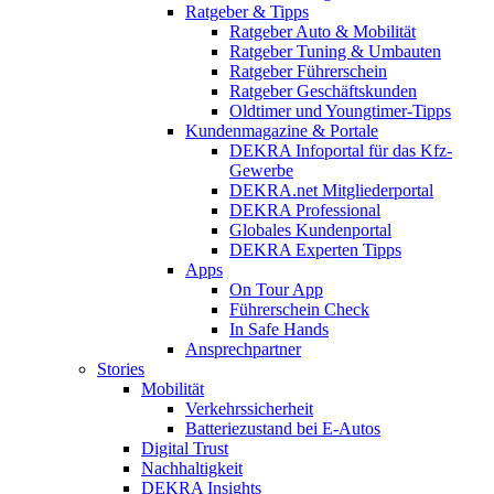
Ratgeber & Tipps
Ratgeber Auto & Mobilität
Ratgeber Tuning & Umbauten
Ratgeber Führerschein
Ratgeber Geschäftskunden
Oldtimer und Youngtimer-Tipps
Kundenmagazine & Portale
DEKRA Infoportal für das Kfz-
Gewerbe
DEKRA.net Mitgliederportal
DEKRA Professional
Globales Kundenportal
DEKRA Experten Tipps
Apps
On Tour App
Führerschein Check
In Safe Hands
Ansprechpartner
Stories
Mobilität
Verkehrssicherheit
Batteriezustand bei E-Autos
Digital Trust
Nachhaltigkeit
DEKRA Insights