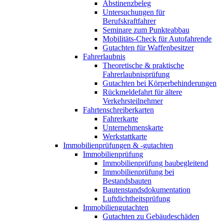
Abstinenzbeleg
Untersuchungen für
Berufskraftfahrer
Seminare zum Punkteabbau
Mobilitäts-Check für Autofahrende
Gutachten für Waffenbesitzer
Fahrerlaubnis
Theoretische & praktische
Fahrerlaubnisprüfung
Gutachten bei Körperbehinderungen
Rückmeldefahrt für ältere
Verkehrsteilnehmer
Fahrtenschreiberkarten
Fahrerkarte
Unternehmenskarte
Werkstattkarte
Immobilienprüfungen & -gutachten
Immobilienprüfung
Immobilienprüfung baubegleitend
Immobilienprüfung bei
Bestandsbauten
Bautenstandsdokumentation
Luftdichtheitsprüfung
Immobiliengutachten
Gutachten zu Gebäudeschäden