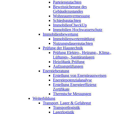
Parteiengutachten
Beweissicherung des
Gebäudezustandes
Wohnraumvermessung
Schiedsgutachten
ImmobilienCheckUp
Immobilien Hochwasserschutz
Immobilienbewertung
Immobilienwertermittlung
Nutzungsdauergutachten
Prüfung der Haustechnik
Prüfung Elektro-, Heizung-, Klima-,
Lüftungs-, Sanitäranlagen
Heizöltank Prüfung
Aufzugsprüfungen
Energieberatung
Erstellung von Energieausweisen
Energiepotenzialanalyse
Erstellung Energieeffizienz
Zertifikate
Thermische Messungen
Weiterbildung
Transport, Lager & Gefahrgut
Transportlogistik
Lagerlogistik