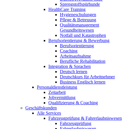
Sprengstoffspürhunde
HealthCare Training
Hygieneschulungen
Pflege & Betreuung
Qualitätsmanagement
Gesundheitswesen
Notfall und Katastrophen
Berufsorientierung & Bewerbung
Berufsorientierung
Coaching
Arbeitsaufnahme
Berufliche Rehabilitation
Integration & Sprachen
Deutsch lernen
Deutschkurs für Arbeitnehmer
Business Englisch lernen
Personaldienstleistung
Zeitarbeit
Jobvermittlung
Qualifizierung & Coaching
Geschäftskunden
Alle Services
Fahrzeugprüfung & Fahrerlaubniswesen
Fahrzeugprüfung
Fahrerlaubniswesen