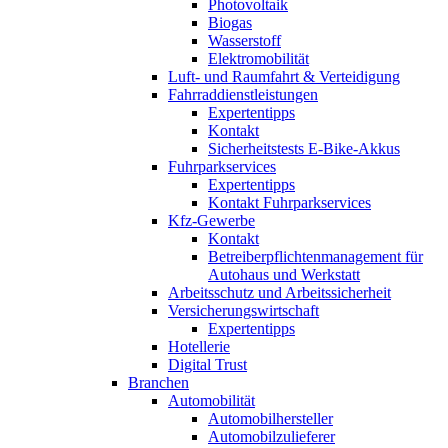
Photovoltaik
Biogas
Wasserstoff
Elektromobilität
Luft- und Raumfahrt & Verteidigung
Fahrraddienstleistungen
Expertentipps
Kontakt
Sicherheitstests E-Bike-Akkus
Fuhrparkservices
Expertentipps
Kontakt Fuhrparkservices
Kfz-Gewerbe
Kontakt
Betreiberpflichtenmanagement für
Autohaus und Werkstatt
Arbeitsschutz und Arbeitssicherheit
Versicherungswirtschaft
Expertentipps
Hotellerie
Digital Trust
Branchen
Automobilität
Automobilhersteller
Automobilzulieferer