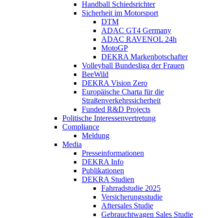
Handball Schiedsrichter
Sicherheit im Motorsport
DTM
ADAC GT4 Germany
ADAC RAVENOL 24h
MotoGP
DEKRA Markenbotschafter
Volleyball Bundesliga der Frauen
BeeWild
DEKRA Vision Zero
Europäische Charta für die
Straßenverkehrssicherheit
Funded R&D Projects
Politische Interessenvertretung
Compliance
Meldung
Media
Presseinformationen
DEKRA Info
Publikationen
DEKRA Studien
Fahrradstudie 2025
Versicherungsstudie
Aftersales Studie
Gebrauchtwagen Sales Studie