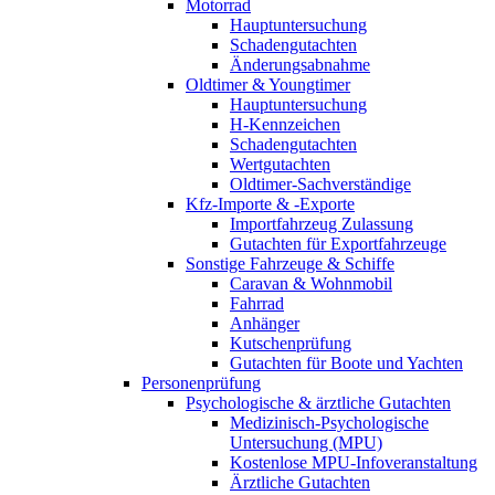
Motorrad
Hauptuntersuchung
Schadengutachten
Änderungsabnahme
Oldtimer & Youngtimer
Hauptuntersuchung
H-Kennzeichen
Schadengutachten
Wertgutachten
Oldtimer-Sachverständige
Kfz-Importe & -Exporte
Importfahrzeug Zulassung
Gutachten für Exportfahrzeuge
Sonstige Fahrzeuge & Schiffe
Caravan & Wohnmobil
Fahrrad
Anhänger
Kutschenprüfung
Gutachten für Boote und Yachten
Personenprüfung
Psychologische & ärztliche Gutachten
Medizinisch-Psychologische
Untersuchung (MPU)
Kostenlose MPU-Infoveranstaltung
Ärztliche Gutachten