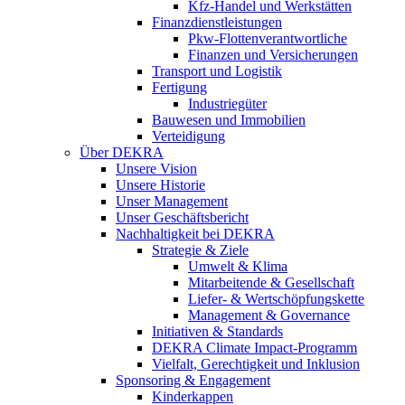
Kfz-Handel und Werkstätten
Finanzdienstleistungen
Pkw‑Flottenverantwortliche
Finanzen und Versicherungen
Transport und Logistik
Fertigung
Industriegüter
Bauwesen und Immobilien
Verteidigung
Über DEKRA
Unsere Vision
Unsere Historie
Unser Management
Unser Geschäftsbericht
Nachhaltigkeit bei DEKRA
Strategie & Ziele
Umwelt & Klima
Mitarbeitende & Gesellschaft
Liefer- & Wertschöpfungskette
Management & Governance
Initiativen & Standards
DEKRA Climate Impact-Programm
Vielfalt, Gerechtigkeit und Inklusion​
Sponsoring & Engagement
Kinderkappen