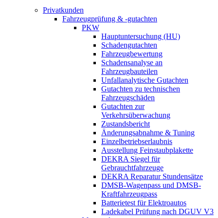
Privatkunden
Fahrzeugprüfung & -gutachten
PKW
Hauptuntersuchung (HU)
Schadengutachten
Fahrzeugbewertung
Schadensanalyse an
Fahrzeugbauteilen
Unfallanalytische Gutachten
Gutachten zu technischen
Fahrzeugschäden
Gutachten zur
Verkehrsüberwachung
Zustandsbericht
Änderungsabnahme & Tuning
Einzelbetriebserlaubnis
Ausstellung Feinstaubplakette
DEKRA Siegel für
Gebrauchtfahrzeuge
DEKRA Reparatur Stundensätze
DMSB-Wagenpass und DMSB-
Kraftfahrzeugpass
Batterietest für Elektroautos
Ladekabel Prüfung nach DGUV V3