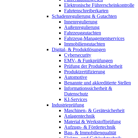
Elektronische Führerscheinkontrolle
Fahrtenschreiberkarten
Schadenregulierung & Gutachten
Innenregulierung
Außenregulierung
Fahrzeuggutachten
Fahrzeug-Managementservices
Immobiliengutachten
Digital- & Produktlösungen
Cybersecurity
EMV- & Funkprüfungen
Prüfung der Produktsicherheit
Produktzertifizierung
Automotive
Benannte und akkreditierte Stellen
Informationssicherheit &
Datenschutz
KI-Services
Industrieprüfung
Maschinen- & Gerätesicherheit
Anlagentechnik
Material & Werkstoffprüfung
Aufzugs- & Fördertechnik
Bau- & Immobilienqualität