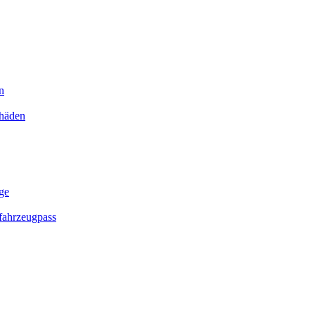
n
chäden
ge
ahrzeugpass