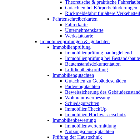
Theoretische & praktische Fahrerlaub
Gutachten bei Körperbehinderungen
Rückmeldefahrt für ältere Verkehrste
Fahrtenschreiberkarten
Fahrerkarte
Unternehmenskarte
Werkstattkarte
Immobilienprüfungen & -gutachten
Immobilienprüfung
Immobilienprüfung baubegleitend
Immobilienprüfung bei Bestandsbaut
Bautenstandsdokumentation
Luftdichtheitsprüfung
Immobiliengutachten
Gutachten zu Gebäudeschäden
Parteiengutachten
Beweissicherung des Gebäudezustan
Wohnraumvermessung
Schiedsgutachten
ImmobilienCheckUp
Immobilien Hochwasserschutz
Immobilienbewertung
Immobilienwertermittlung
Nutzungsdauergutachten
Prüfung der Haustechnik