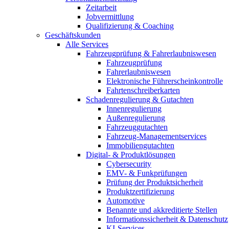
Zeitarbeit
Jobvermittlung
Qualifizierung & Coaching
Geschäftskunden
Alle Services
Fahrzeugprüfung & Fahrerlaubniswesen
Fahrzeugprüfung
Fahrerlaubniswesen
Elektronische Führerscheinkontrolle
Fahrtenschreiberkarten
Schadenregulierung & Gutachten
Innenregulierung
Außenregulierung
Fahrzeuggutachten
Fahrzeug-Managementservices
Immobiliengutachten
Digital- & Produktlösungen
Cybersecurity
EMV- & Funkprüfungen
Prüfung der Produktsicherheit
Produktzertifizierung
Automotive
Benannte und akkreditierte Stellen
Informationssicherheit & Datenschutz
KI-Services