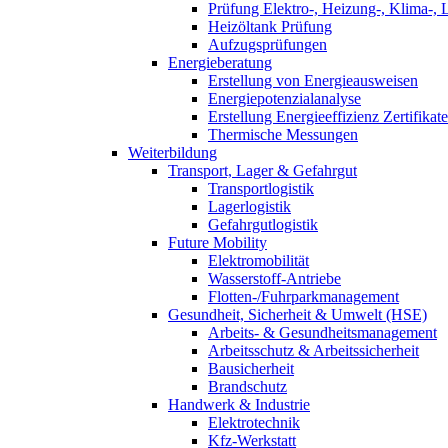
Prüfung Elektro-, Heizung-, Klima-, 
Heizöltank Prüfung
Aufzugsprüfungen
Energieberatung
Erstellung von Energieausweisen
Energiepotenzialanalyse
Erstellung Energieeffizienz Zertifikate
Thermische Messungen
Weiterbildung
Transport, Lager & Gefahrgut
Transportlogistik
Lagerlogistik
Gefahrgutlogistik
Future Mobility
Elektromobilität
Wasserstoff-Antriebe
Flotten-/Fuhrparkmanagement
Gesundheit, Sicherheit & Umwelt (HSE)
Arbeits- & Gesundheitsmanagement
Arbeitsschutz & Arbeitssicherheit
Bausicherheit
Brandschutz
Handwerk & Industrie
Elektrotechnik
Kfz-Werkstatt