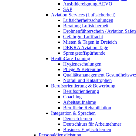
Ausbildereignung AEVO
SAP
Aviation Services (Luftsicherheit)
Luftsicherheitsschulungen
Beratung Luftsicherheit
Drohnenführerschein / Aviation Safet
Gefahrgut Luftfracht
Mieten & Tagen in Dreieich
DEKRA Aviation Tage
Sprengstoffspürhunde
HealthCare Training
Hygieneschulungen
Pflege & Betreuung
Qualitätsmanagement Gesundheitswe
Notfall und Katastrophen
Berufsorientierung & Bewerbung
Berufsorientierung
Coaching
Arbeitsaufnahme
Berufliche Rehabilitation
Integration & Sprachen
Deutsch lernen
Deutschkurs für Arbeitnehmer
Business Englisch lernen
Personaldienstleistung