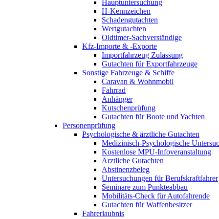
Hauptuntersuchung
H-Kennzeichen
Schadengutachten
Wertgutachten
Oldtimer-Sachverständige
Kfz-Importe & -Exporte
Importfahrzeug Zulassung
Gutachten für Exportfahrzeuge
Sonstige Fahrzeuge & Schiffe
Caravan & Wohnmobil
Fahrrad
Anhänger
Kutschenprüfung
Gutachten für Boote und Yachten
Personenprüfung
Psychologische & ärztliche Gutachten
Medizinisch-Psychologische Unters
Kostenlose MPU-Infoveranstaltung
Ärztliche Gutachten
Abstinenzbeleg
Untersuchungen für Berufskraftfahrer
Seminare zum Punkteabbau
Mobilitäts-Check für Autofahrende
Gutachten für Waffenbesitzer
Fahrerlaubnis