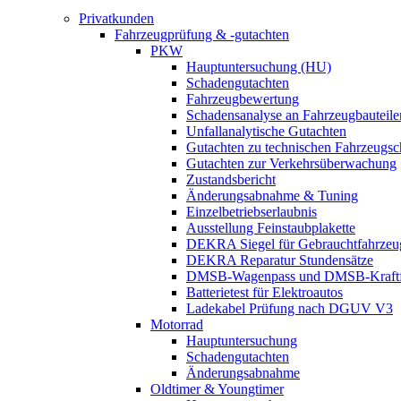
Privatkunden
Fahrzeugprüfung & -gutachten
PKW
Hauptuntersuchung (HU)
Schadengutachten
Fahrzeugbewertung
Schadensanalyse an Fahrzeugbauteile
Unfallanalytische Gutachten
Gutachten zu technischen Fahrzeugs
Gutachten zur Verkehrsüberwachung
Zustandsbericht
Änderungsabnahme & Tuning
Einzelbetriebserlaubnis
Ausstellung Feinstaubplakette
DEKRA Siegel für Gebrauchtfahrzeu
DEKRA Reparatur Stundensätze
DMSB-Wagenpass und DMSB-Kraftf
Batterietest für Elektroautos
Ladekabel Prüfung nach DGUV V3
Motorrad
Hauptuntersuchung
Schadengutachten
Änderungsabnahme
Oldtimer & Youngtimer