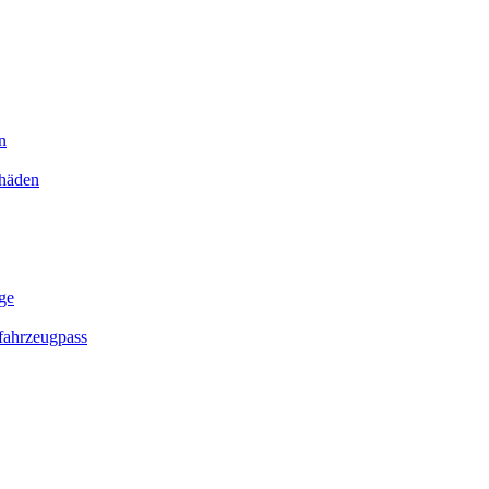
n
chäden
ge
ahrzeugpass