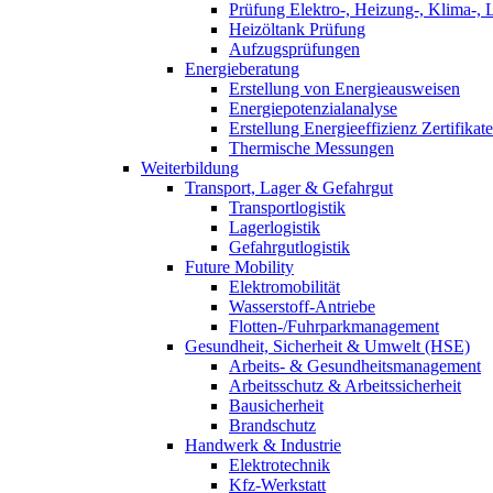
Prüfung Elektro-, Heizung-, Klima-, 
Heizöltank Prüfung
Aufzugsprüfungen
Energieberatung
Erstellung von Energieausweisen
Energiepotenzialanalyse
Erstellung Energieeffizienz Zertifikate
Thermische Messungen
Weiterbildung
Transport, Lager & Gefahrgut
Transportlogistik
Lagerlogistik
Gefahrgutlogistik
Future Mobility
Elektromobilität
Wasserstoff-Antriebe
Flotten-/Fuhrparkmanagement
Gesundheit, Sicherheit & Umwelt (HSE)
Arbeits- & Gesundheitsmanagement
Arbeitsschutz & Arbeitssicherheit
Bausicherheit
Brandschutz
Handwerk & Industrie
Elektrotechnik
Kfz-Werkstatt