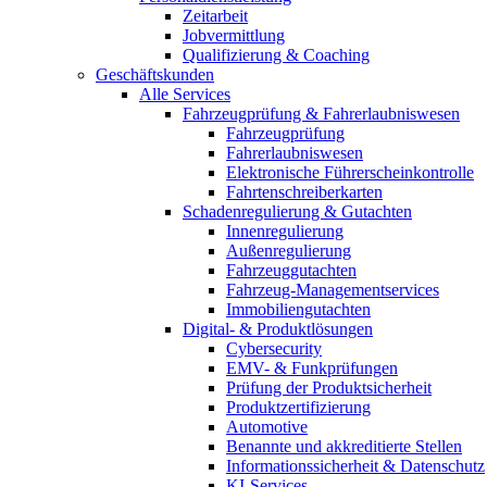
Zeitarbeit
Jobvermittlung
Qualifizierung & Coaching
Geschäftskunden
Alle Services
Fahrzeugprüfung & Fahrerlaubniswesen
Fahrzeugprüfung
Fahrerlaubniswesen
Elektronische Führerscheinkontrolle
Fahrtenschreiberkarten
Schadenregulierung & Gutachten
Innenregulierung
Außenregulierung
Fahrzeuggutachten
Fahrzeug-Managementservices
Immobiliengutachten
Digital- & Produktlösungen
Cybersecurity
EMV- & Funkprüfungen
Prüfung der Produktsicherheit
Produktzertifizierung
Automotive
Benannte und akkreditierte Stellen
Informationssicherheit & Datenschutz
KI-Services