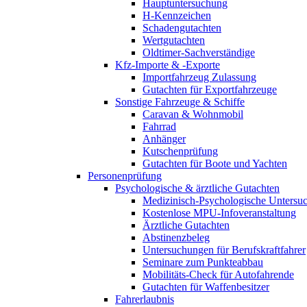
Hauptuntersuchung
H-Kennzeichen
Schadengutachten
Wertgutachten
Oldtimer-Sachverständige
Kfz-Importe & -Exporte
Importfahrzeug Zulassung
Gutachten für Exportfahrzeuge
Sonstige Fahrzeuge & Schiffe
Caravan & Wohnmobil
Fahrrad
Anhänger
Kutschenprüfung
Gutachten für Boote und Yachten
Personenprüfung
Psychologische & ärztliche Gutachten
Medizinisch-Psychologische Unters
Kostenlose MPU-Infoveranstaltung
Ärztliche Gutachten
Abstinenzbeleg
Untersuchungen für Berufskraftfahrer
Seminare zum Punkteabbau
Mobilitäts-Check für Autofahrende
Gutachten für Waffenbesitzer
Fahrerlaubnis