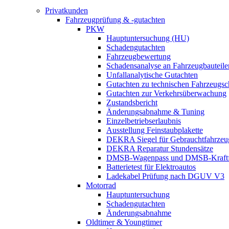
Privatkunden
Fahrzeugprüfung & -gutachten
PKW
Hauptuntersuchung (HU)
Schadengutachten
Fahrzeugbewertung
Schadensanalyse an Fahrzeugbauteile
Unfallanalytische Gutachten
Gutachten zu technischen Fahrzeugs
Gutachten zur Verkehrsüberwachung
Zustandsbericht
Änderungsabnahme & Tuning
Einzelbetriebserlaubnis
Ausstellung Feinstaubplakette
DEKRA Siegel für Gebrauchtfahrzeu
DEKRA Reparatur Stundensätze
DMSB-Wagenpass und DMSB-Kraftf
Batterietest für Elektroautos
Ladekabel Prüfung nach DGUV V3
Motorrad
Hauptuntersuchung
Schadengutachten
Änderungsabnahme
Oldtimer & Youngtimer