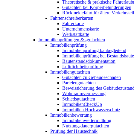
Theoretische & praktische Fahrerlaub
Gutachten bei Körperbehinderungen
Rückmeldefahrt für ältere Verkehrste
Fahrtenschreiberkarten
Fahrerkarte
Unternehmenskarte
Werkstattkarte
Immobilienprüfungen & -gutachten
Immobilienprüfung
Immobilienprüfung baubegleitend
Immobilienprüfung bei Bestandsbaut
Bautenstandsdokumentation
Luftdichtheitsprüfung
Immobiliengutachten
Gutachten zu Gebäudeschäden
Parteiengutachten
Beweissicherung des Gebäudezustan
Wohnraumvermessung
Schiedsgutachten
ImmobilienCheckUp
Immobilien Hochwasserschutz
Immobilienbewertung
Immobilienwertermittlung
Nutzungsdauergutachten
Prüfung der Haustechnik