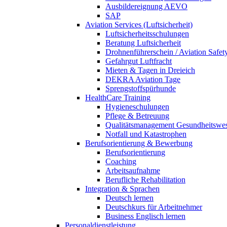
Ausbildereignung AEVO
SAP
Aviation Services (Luftsicherheit)
Luftsicherheitsschulungen
Beratung Luftsicherheit
Drohnenführerschein / Aviation Safet
Gefahrgut Luftfracht
Mieten & Tagen in Dreieich
DEKRA Aviation Tage
Sprengstoffspürhunde
HealthCare Training
Hygieneschulungen
Pflege & Betreuung
Qualitätsmanagement Gesundheitswe
Notfall und Katastrophen
Berufsorientierung & Bewerbung
Berufsorientierung
Coaching
Arbeitsaufnahme
Berufliche Rehabilitation
Integration & Sprachen
Deutsch lernen
Deutschkurs für Arbeitnehmer
Business Englisch lernen
Personaldienstleistung