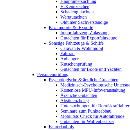
Hauptuntersuchung
H-Kennzeichen
Schadengutachten
Wertgutachten
Oldtimer-Sachverständige
Kfz-Importe & -Exporte
Importfahrzeug Zulassung
Gutachten für Exportfahrzeuge
Sonstige Fahrzeuge & Schiffe
Caravan & Wohnmobil
Fahrrad
Anhänger
Kutschenprüfung
Gutachten für Boote und Yachten
Personenprüfung
Psychologische & ärztliche Gutachten
Medizinisch-Psychologische Unters
Kostenlose MPU-Infoveranstaltung
Ärztliche Gutachten
Abstinenzbeleg
Untersuchungen für Berufskraftfahrer
Seminare zum Punkteabbau
Mobilitäts-Check für Autofahrende
Gutachten für Waffenbesitzer
Fahrerlaubnis