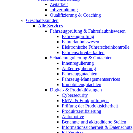
Zeitarbeit
Jobvermittlung
Qualifizierung & Coaching
Geschäftskunden
Alle Services
Fahrzeugprüfung & Fahrerlaubniswesen
Fahrzeugprüfung
Fahrerlaubniswesen
Elektronische Führerscheinkontrolle
Fahrtenschreiberkarten
Schadenregulierung & Gutachten
Innenregulierung
Außenregulierung
Fahrzeuggutachten
Fahrzeug-Managementservices
Immobiliengutachten
Digital- & Produktlösungen
Cybersecurity
EMV- & Funkprüfungen
Prüfung der Produktsicherheit
Produktzertifizierung
Automotive
Benannte und akkreditierte Stellen
Informationssicherheit & Datenschutz
KI-Services