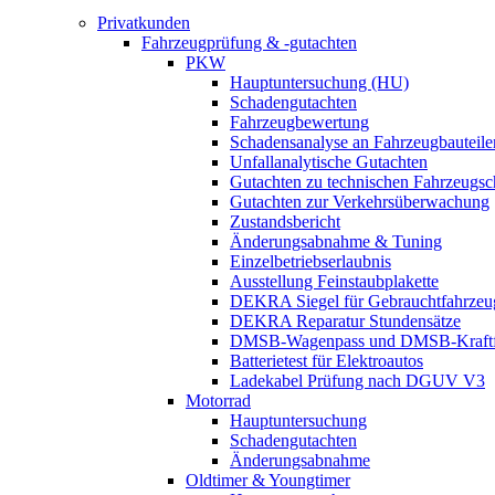
Privatkunden
Fahrzeugprüfung & -gutachten
PKW
Hauptuntersuchung (HU)
Schadengutachten
Fahrzeugbewertung
Schadensanalyse an Fahrzeugbauteile
Unfallanalytische Gutachten
Gutachten zu technischen Fahrzeugs
Gutachten zur Verkehrsüberwachung
Zustandsbericht
Änderungsabnahme & Tuning
Einzelbetriebserlaubnis
Ausstellung Feinstaubplakette
DEKRA Siegel für Gebrauchtfahrzeu
DEKRA Reparatur Stundensätze
DMSB-Wagenpass und DMSB-Kraftf
Batterietest für Elektroautos
Ladekabel Prüfung nach DGUV V3
Motorrad
Hauptuntersuchung
Schadengutachten
Änderungsabnahme
Oldtimer & Youngtimer