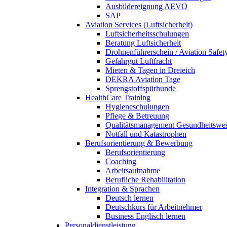
Ausbildereignung AEVO
SAP
Aviation Services (Luftsicherheit)
Luftsicherheitsschulungen
Beratung Luftsicherheit
Drohnenführerschein / Aviation Safet
Gefahrgut Luftfracht
Mieten & Tagen in Dreieich
DEKRA Aviation Tage
Sprengstoffspürhunde
HealthCare Training
Hygieneschulungen
Pflege & Betreuung
Qualitätsmanagement Gesundheitswe
Notfall und Katastrophen
Berufsorientierung & Bewerbung
Berufsorientierung
Coaching
Arbeitsaufnahme
Berufliche Rehabilitation
Integration & Sprachen
Deutsch lernen
Deutschkurs für Arbeitnehmer
Business Englisch lernen
Personaldienstleistung