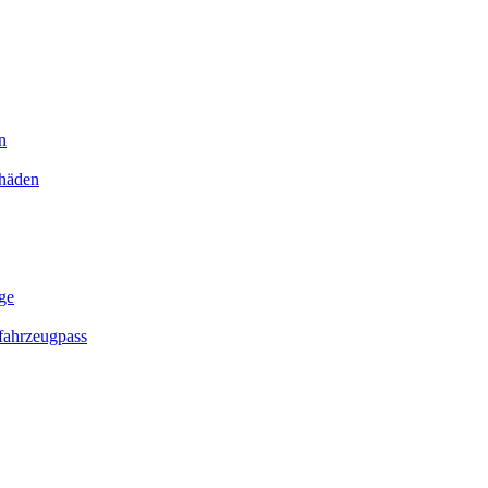
n
chäden
ge
ahrzeugpass