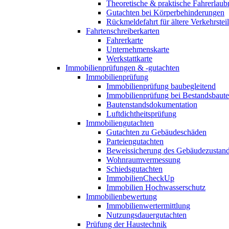
Theoretische & praktische Fahrerlaub
Gutachten bei Körperbehinderungen
Rückmeldefahrt für ältere Verkehrste
Fahrtenschreiberkarten
Fahrerkarte
Unternehmenskarte
Werkstattkarte
Immobilienprüfungen & -gutachten
Immobilienprüfung
Immobilienprüfung baubegleitend
Immobilienprüfung bei Bestandsbaut
Bautenstandsdokumentation
Luftdichtheitsprüfung
Immobiliengutachten
Gutachten zu Gebäudeschäden
Parteiengutachten
Beweissicherung des Gebäudezustan
Wohnraumvermessung
Schiedsgutachten
ImmobilienCheckUp
Immobilien Hochwasserschutz
Immobilienbewertung
Immobilienwertermittlung
Nutzungsdauergutachten
Prüfung der Haustechnik