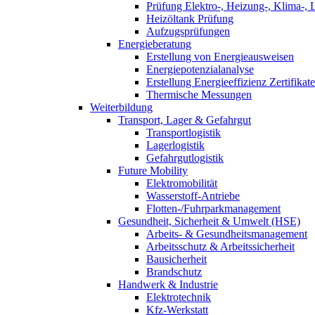
Prüfung Elektro-, Heizung-, Klima-, 
Heizöltank Prüfung
Aufzugsprüfungen
Energieberatung
Erstellung von Energieausweisen
Energiepotenzialanalyse
Erstellung Energieeffizienz Zertifikate
Thermische Messungen
Weiterbildung
Transport, Lager & Gefahrgut
Transportlogistik
Lagerlogistik
Gefahrgutlogistik
Future Mobility
Elektromobilität
Wasserstoff-Antriebe
Flotten-/Fuhrparkmanagement
Gesundheit, Sicherheit & Umwelt (HSE)
Arbeits- & Gesundheitsmanagement
Arbeitsschutz & Arbeitssicherheit
Bausicherheit
Brandschutz
Handwerk & Industrie
Elektrotechnik
Kfz-Werkstatt