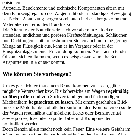
entstehen.
Autoteile, Bauelemente und technische Komponenten altern mit
dem Fahrzeug, egal ob der Wagen ruht oder in ständiger Bewegung
ist. Neben Abnutzung bergen somit auch in die Jahre gekommene
Materialien ein erhöhtes Brandrisiko.
Die Alterung der Bauteile zeigt sich vor allem in zu locker
sitzenden, undichten und porösen Kraftstoffleitungen, Schläuchen
und Dichtungen. Tritt an bestimmten Stellen auch nur eine geringe
Menge an Flüssigkeit aus, kann es im Vergaser oder in der
Einspritzanlage zu einer Entzündung kommen. Auch austretendes
Öl kann sich entflammen, wenn es beispielsweise mit heißen
Auspuffteilen in Kontakt kommt.
Wie können Sie vorbeugen?
Um es gar nicht erst zu einem Brand kommen zu lassen, gilt es,
mögliche Verursacher bzw. Risikobereiche am Wagen
regelmäßig
zu überprüfen
und von Sachverständigen
und
fachkundigen
Mechanikern
begutachten zu lassen
. Mit einem geschulten Blick
unter die Motorhaube auf alle benzinführenden Komponenten sollte
der Wagen regelmäßig auf mögliche Lecks oder Benzinverlust
sowie poröse, lose oder kaputte Kabel und Komponenten
kontrolliert werden.
Doch Benzin allein macht noch kein Feuer. Eine weitere Gefahr im
Wageninneren ist möglicher Funkenflug an der Zündanlage. Alle