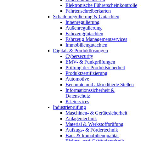
Elektronische Führerscheinkontrolle
Fahrtenschreiberkarten
Schadenregulierung & Gutachten
Innenregulierung
Außenregulierung
Fahrzeuggutachten
Fahrzeug-Managementservices
Immobiliengutachten
Digital- & Produktlösungen
Cybersecurity
EMV- & Funkprüfungen
Prüfung der Produktsicherheit
Produktzertifizierung
Automotive
Benannte und akkreditierte Stellen
Informationssicherheit &
Datenschutz
KI-Services
Industrieprüfung
Maschinen- & Gerätesicherheit
Anlagentechnik
Material & Werkstoffprüfung
Aufzugs- & Fördertechnik
Bau- & Immobilienqualität