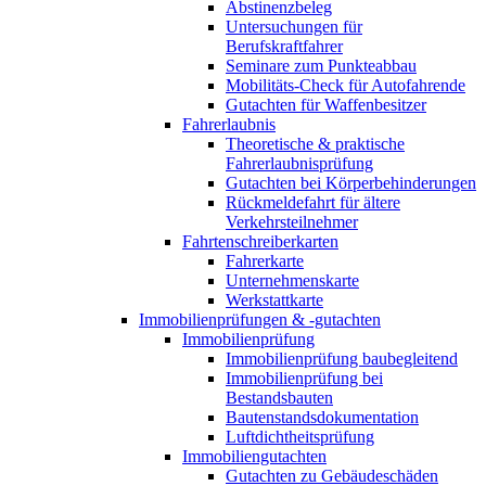
Abstinenzbeleg
Untersuchungen für
Berufskraftfahrer
Seminare zum Punkteabbau
Mobilitäts-Check für Autofahrende
Gutachten für Waffenbesitzer
Fahrerlaubnis
Theoretische & praktische
Fahrerlaubnisprüfung
Gutachten bei Körperbehinderungen
Rückmeldefahrt für ältere
Verkehrsteilnehmer
Fahrtenschreiberkarten
Fahrerkarte
Unternehmenskarte
Werkstattkarte
Immobilienprüfungen & -gutachten
Immobilienprüfung
Immobilienprüfung baubegleitend
Immobilienprüfung bei
Bestandsbauten
Bautenstandsdokumentation
Luftdichtheitsprüfung
Immobiliengutachten
Gutachten zu Gebäudeschäden