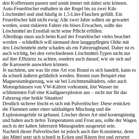
den Kofferraum passen und somit immer mit dabei sein können.
Auto-Feuerlöscher enthalten in der Regel bis zu zwei Kilo
Löschmittel und sind häufig in 1,5-Liter-Flaschen gefüllt. Ein
Feuerlöscher hält nicht ewig: Alle zwei Jahre sollten sie gewartet
werden, sonst riskieren Fahrer ein böses Erwachen, sollte das
Löschmittel im Ernstfall nicht seine Pflicht erfüllen.
Allerdings muss auch beim Kauf der Feuerlöscher vieles beachtet
werden – schließlich will niemand dem langgepflegten Oldie mit
den Löschmitteln mehr schaden als ein Fahrzeugbrand. Daher ist es
auch wichtig, bei den verschiedenen Löschmittel-Typen nicht nur
auf ihre Effizienz zu achten, sondern auch darauf, wie sie sich auf
die Karosserie auswirken können.
Je nachdem, um was für eine Art von Brand es sich handelt, kann es
da schnell äußerst gefährlich werden. Brennt zum Beispiel eine
Magnesiumlegierung, wie sie bei Leichtmetallrädern, oder auch
Motorgehäusen von VW-Käfern vorkommt, löst Wasser im
schlimmsten Fall eine Knallgasexplosion aus – nicht nur für das
Fahrzeug eine heikle Situation!
Deutlich sicherer löscht es sich mit Pulverlöscher: Diese ersticken
die Flammen unter einer salzhaltigen Mischung und die
Explosionsgefahr ist gebannt. Löscher dieser Art sind kostengünstig
und halten auch tiefen Temperaturen und Frost aus, sollte der Wagen
auch in der kalten Jahreszeit Minusgraden ausgesetzt sein.
Nachteil dieser Pulverlöscher ist jedoch auch ihre Konsistenz, denn
das Mittel setzt sich schnell in Ecken und Ritzen fest und zersetzt