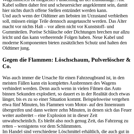
Kabel sollten daher fest und scheuersicher angeklemmt sein, damit
hier nichts durch offene Stellen entzündet werden kann.
Und auch wenn der Oldtimer am liebsten im Urzustand verbleiben
soll, müssen einige Teile dennoch ausgetauscht werden. Das Alter
macht vor nichts Halt – vor allem nicht vor Kunststoff- und
Gummiteilen. Poröse Schläuche oder Dichtungen brechen nur allzu
leicht und das kann verheerende Folgen haben. Neue Kabel und
moderne Komponenten bieten zusätzlichen Schutz und halten den
Oldtimer jung.
Gegen die Flammen: Löschschaum, Pulverlöscher &
Co.
Was auch immer die Ursache für einen Fahrzeugbrand ist, in den
meisten Fällen kann ein komplettes Ausbrennen des Wagens
verhindert werden. Denn auch wenn in vielen Filmen das Auto
binnen Sekunden explodiert, so dauert es in der Realität doch etwas
länger, bis es zu so einer Situation kommt. Beispielsweise vergehen
etwa fünf Minuten, bis Flammen vom Motor- auf den Innenraum
übergreifen und dann weitere zehn Minuten, in denen sich das Feuer
weiter ausbreitet – eine Explosion ist in dieser Zeit
unwahrscheinlich. Es bleibt also noch genug Zeit, das Fahrzeug zu
retten – wenigstens vor dem Schlimmsten.
Im Handel sind verschiedene Löschmittel erhältlich, die auch gut in