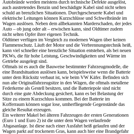
Autobrände werden meistens durch technische Defekte ausgelöst,
auch austretendes Benzin und beschädigte Kabel sind nicht selten
schuld an brenzlichen Situationen. Durchgescheuerte Kabel und
elektrische Leitungen können Kurzschlüsse und Schwelbrände im
Wagen auslösen. Neben dem allbekannten Marderschaden, der jedes
Auto – ob jung oder alt – erwischen kann, sind Oldtimer zudem
nicht selten Opfer ihrer eigenen Technik.
Oldtimer verfügen im Vergleich zu modernen Wagen über keinen
Flammenschutz. Läuft der Motor und die Verbrennungstechnik heiß,
kann viel schneller eine brenzliche Situation entstehen, als bei neuen
PKWs, die für hohe Leistung, Geschwindigkeiten und Wärme im
Getriebe ausgelegt sind.
Oftmals ist es auch die Bauweise bestimmter Fahrzeugmodelle, die
eine Brandsituation auslösen kann, beispielsweise wenn die Batterie
unter dem Rücksitz verbaut ist, wie beim VW Käfer. Befinden sich
nun alte Originalfahrzeugsitze in den Wägen, die oftmals metallene
Federkerne als Gestell besitzen, und die Batteriepole sind nicht
durch eine gute Abdeckung gesichert, kann es bei Belastung der
Sitze zu einem Kurzschluss kommen. Bei der Batterie im
Kofferraum können sogar lose, umherfliegende Gegenstände das
gleiche Resultat erzeugen.
Ein weiterer Makel bei älteren Fahrzeugen der ersten Generationen
(Euro 1 und Euro 2) ist die unter dem Wagen verlaufende
Abgasanlage. Ist diese nach einer Ausfahrt heiß gelaufen und der
Wagen parkt auf trockenem Gras, kann auch hier eine Brandgefahr