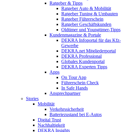
Ratgeber & Tipps
Ratgeber Auto & Mobilität
Ratgeber Tuning & Umbauten
Ratgeber Führerschein
Ratgeber Geschäftskunden
Oldtimer und Youngtimer-Tipps
Kundenmagazine & Portale
DEKRA Infoportal für das Kfz-
Gewerbe
DEKRA.net Mitgliederportal
DEKRA Professional
Globales Kundenportal
DEKRA Experten Tipps
Apps
On Tour App
Führerschein Check
In Safe Hands
Ansprechpartner
Stories
Mobilität
Verkehrssicherheit
Batteriezustand bei E-Autos
Digital Trust
Nachhaltigkeit
DEKRA Insights