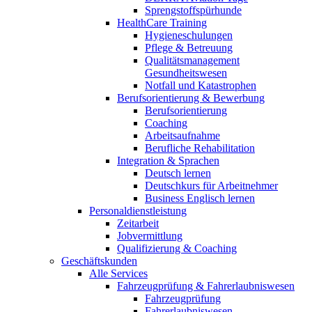
Sprengstoffspürhunde
HealthCare Training
Hygieneschulungen
Pflege & Betreuung
Qualitätsmanagement
Gesundheitswesen
Notfall und Katastrophen
Berufsorientierung & Bewerbung
Berufsorientierung
Coaching
Arbeitsaufnahme
Berufliche Rehabilitation
Integration & Sprachen
Deutsch lernen
Deutschkurs für Arbeitnehmer
Business Englisch lernen
Personaldienstleistung
Zeitarbeit
Jobvermittlung
Qualifizierung & Coaching
Geschäftskunden
Alle Services
Fahrzeugprüfung & Fahrerlaubniswesen
Fahrzeugprüfung
Fahrerlaubniswesen