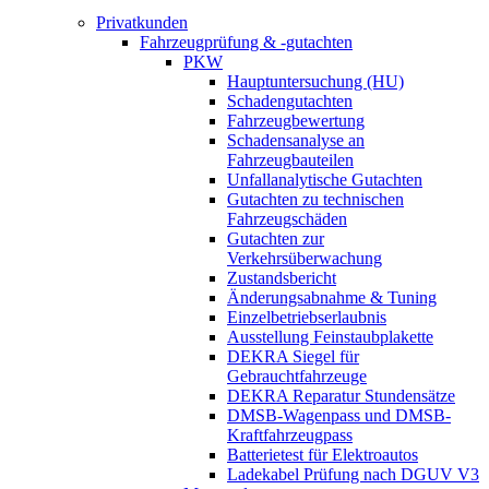
Privatkunden
Fahrzeugprüfung & -gutachten
PKW
Hauptuntersuchung (HU)
Schadengutachten
Fahrzeugbewertung
Schadensanalyse an
Fahrzeugbauteilen
Unfallanalytische Gutachten
Gutachten zu technischen
Fahrzeugschäden
Gutachten zur
Verkehrsüberwachung
Zustandsbericht
Änderungsabnahme & Tuning
Einzelbetriebserlaubnis
Ausstellung Feinstaubplakette
DEKRA Siegel für
Gebrauchtfahrzeuge
DEKRA Reparatur Stundensätze
DMSB-Wagenpass und DMSB-
Kraftfahrzeugpass
Batterietest für Elektroautos
Ladekabel Prüfung nach DGUV V3