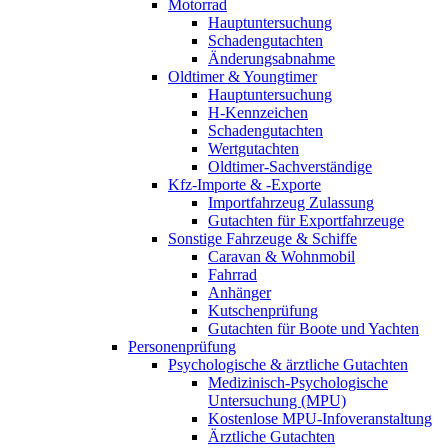
Motorrad
Hauptuntersuchung
Schadengutachten
Änderungsabnahme
Oldtimer & Youngtimer
Hauptuntersuchung
H-Kennzeichen
Schadengutachten
Wertgutachten
Oldtimer-Sachverständige
Kfz-Importe & -Exporte
Importfahrzeug Zulassung
Gutachten für Exportfahrzeuge
Sonstige Fahrzeuge & Schiffe
Caravan & Wohnmobil
Fahrrad
Anhänger
Kutschenprüfung
Gutachten für Boote und Yachten
Personenprüfung
Psychologische & ärztliche Gutachten
Medizinisch-Psychologische
Untersuchung (MPU)
Kostenlose MPU-Infoveranstaltung
Ärztliche Gutachten