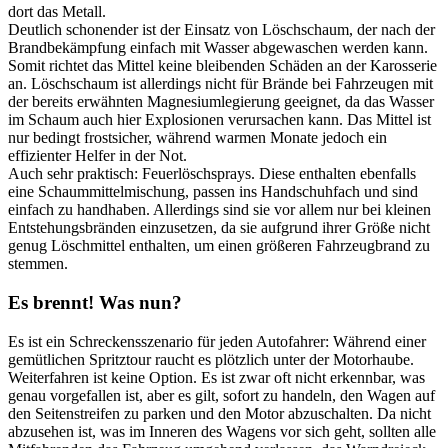
dort das Metall.
Deutlich schonender ist der Einsatz von Löschschaum, der nach der
Brandbekämpfung einfach mit Wasser abgewaschen werden kann.
Somit richtet das Mittel keine bleibenden Schäden an der Karosserie
an. Löschschaum ist allerdings nicht für Brände bei Fahrzeugen mit
der bereits erwähnten Magnesiumlegierung geeignet, da das Wasser
im Schaum auch hier Explosionen verursachen kann. Das Mittel ist
nur bedingt frostsicher, während warmen Monate jedoch ein
effizienter Helfer in der Not.
Auch sehr praktisch: Feuerlöschsprays. Diese enthalten ebenfalls
eine Schaummittelmischung, passen ins Handschuhfach und sind
einfach zu handhaben. Allerdings sind sie vor allem nur bei kleinen
Entstehungsbränden einzusetzen, da sie aufgrund ihrer Größe nicht
genug Löschmittel enthalten, um einen größeren Fahrzeugbrand zu
stemmen.
Es brennt! Was nun?
Es ist ein Schreckensszenario für jeden Autofahrer: Während einer
gemütlichen Spritztour raucht es plötzlich unter der Motorhaube.
Weiterfahren ist keine Option. Es ist zwar oft nicht erkennbar, was
genau vorgefallen ist, aber es gilt, sofort zu handeln, den Wagen auf
den Seitenstreifen zu parken und den Motor abzuschalten. Da nicht
abzusehen ist, was im Inneren des Wagens vor sich geht, sollten alle