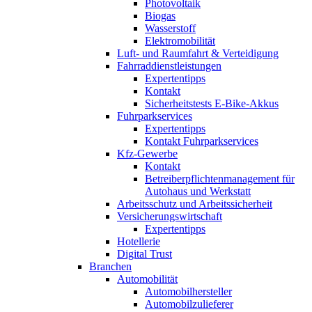
Photovoltaik
Biogas
Wasserstoff
Elektromobilität
Luft- und Raumfahrt & Verteidigung
Fahrraddienstleistungen
Expertentipps
Kontakt
Sicherheitstests E-Bike-Akkus
Fuhrparkservices
Expertentipps
Kontakt Fuhrparkservices
Kfz-Gewerbe
Kontakt
Betreiberpflichtenmanagement für
Autohaus und Werkstatt
Arbeitsschutz und Arbeitssicherheit
Versicherungswirtschaft
Expertentipps
Hotellerie
Digital Trust
Branchen
Automobilität
Automobilhersteller
Automobilzulieferer