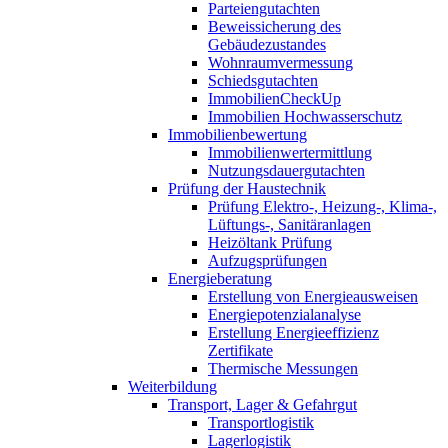
Parteiengutachten
Beweissicherung des
Gebäudezustandes
Wohnraumvermessung
Schiedsgutachten
ImmobilienCheckUp
Immobilien Hochwasserschutz
Immobilienbewertung
Immobilienwertermittlung
Nutzungsdauergutachten
Prüfung der Haustechnik
Prüfung Elektro-, Heizung-, Klima-,
Lüftungs-, Sanitäranlagen
Heizöltank Prüfung
Aufzugsprüfungen
Energieberatung
Erstellung von Energieausweisen
Energiepotenzialanalyse
Erstellung Energieeffizienz
Zertifikate
Thermische Messungen
Weiterbildung
Transport, Lager & Gefahrgut
Transportlogistik
Lagerlogistik