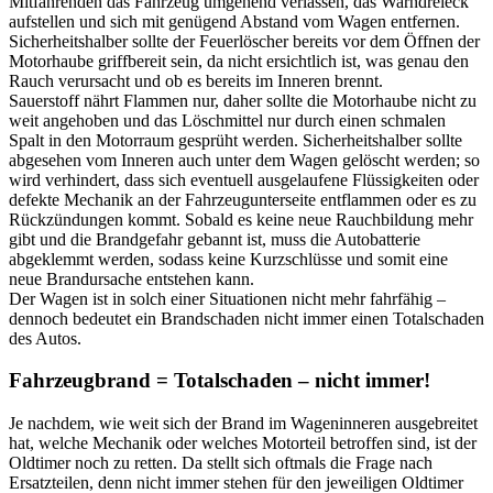
Mitfahrenden das Fahrzeug umgehend verlassen, das Warndreieck
aufstellen und sich mit genügend Abstand vom Wagen entfernen.
Sicherheitshalber sollte der Feuerlöscher bereits vor dem Öffnen der
Motorhaube griffbereit sein, da nicht ersichtlich ist, was genau den
Rauch verursacht und ob es bereits im Inneren brennt.
Sauerstoff nährt Flammen nur, daher sollte die Motorhaube nicht zu
weit angehoben und das Löschmittel nur durch einen schmalen
Spalt in den Motorraum gesprüht werden. Sicherheitshalber sollte
abgesehen vom Inneren auch unter dem Wagen gelöscht werden; so
wird verhindert, dass sich eventuell ausgelaufene Flüssigkeiten oder
defekte Mechanik an der Fahrzeugunterseite entflammen oder es zu
Rückzündungen kommt. Sobald es keine neue Rauchbildung mehr
gibt und die Brandgefahr gebannt ist, muss die Autobatterie
abgeklemmt werden, sodass keine Kurzschlüsse und somit eine
neue Brandursache entstehen kann.
Der Wagen ist in solch einer Situationen nicht mehr fahrfähig –
dennoch bedeutet ein Brandschaden nicht immer einen Totalschaden
des Autos.
Fahrzeugbrand = Totalschaden – nicht immer!
Je nachdem, wie weit sich der Brand im Wageninneren ausgebreitet
hat, welche Mechanik oder welches Motorteil betroffen sind, ist der
Oldtimer noch zu retten. Da stellt sich oftmals die Frage nach
Ersatzteilen, denn nicht immer stehen für den jeweiligen Oldtimer