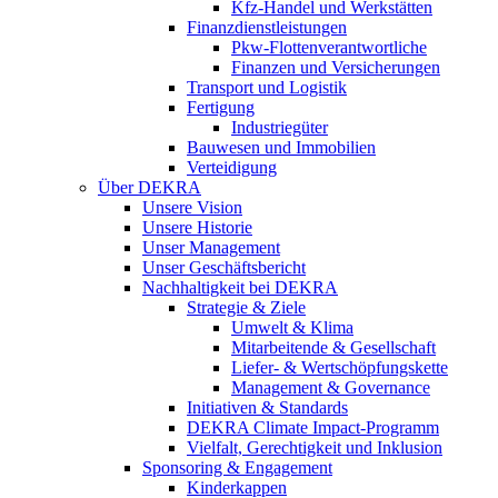
Kfz-Handel und Werkstätten
Finanzdienstleistungen
Pkw‑Flottenverantwortliche
Finanzen und Versicherungen
Transport und Logistik
Fertigung
Industriegüter
Bauwesen und Immobilien
Verteidigung
Über DEKRA
Unsere Vision
Unsere Historie
Unser Management
Unser Geschäftsbericht
Nachhaltigkeit bei DEKRA
Strategie & Ziele
Umwelt & Klima
Mitarbeitende & Gesellschaft
Liefer- & Wertschöpfungskette
Management & Governance
Initiativen & Standards
DEKRA Climate Impact-Programm
Vielfalt, Gerechtigkeit und Inklusion​
Sponsoring & Engagement
Kinderkappen