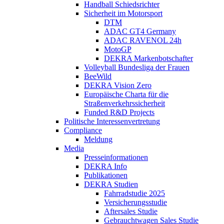
Handball Schiedsrichter
Sicherheit im Motorsport
DTM
ADAC GT4 Germany
ADAC RAVENOL 24h
MotoGP
DEKRA Markenbotschafter
Volleyball Bundesliga der Frauen
BeeWild
DEKRA Vision Zero
Europäische Charta für die
Straßenverkehrssicherheit
Funded R&D Projects
Politische Interessenvertretung
Compliance
Meldung
Media
Presseinformationen
DEKRA Info
Publikationen
DEKRA Studien
Fahrradstudie 2025
Versicherungsstudie
Aftersales Studie
Gebrauchtwagen Sales Studie